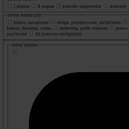
I stopnia
II stopnia
jednolite magisterskie
doktoraty
obszar tematyczny:
biznes, zarządzanie
design, projektowanie, architektura
kultura, literatura, sztuka
marketing, public relations
prawo
psychiczne
AI (sztuczna inteligencja)
dodatkowe
forma studiów:
informacje
o
studiach