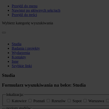
Przejdź do menu
Nawiguj po głównych sekcjach
Przejdź do treści
Wybierz kategorię wyszukiwania
Studia
Badania i projekty
Wydarzenia
Kontakty
Inne
Szybkie linki
Studia
Formularz wyszukiwania na belce: Studia
lokalizacja:
Katowice
Poznań
Rzeszów
Sopot
Warszawa
poziom studiów: