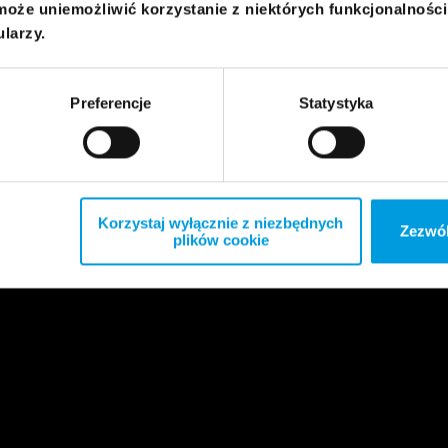
może uniemożliwić korzystanie z niektórych funkcjonalnośc
ularzy.
Preferencje
Statystyka
Korzystaj wyłącznie z niezbędnych
Zezwól
plików cookie