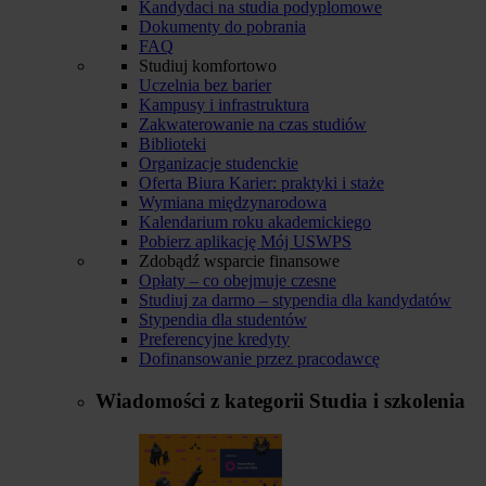
Kandydaci na studia podyplomowe
Dokumenty do pobrania
FAQ
Studiuj komfortowo
Uczelnia bez barier
Kampusy i infrastruktura
Zakwaterowanie na czas studiów
Biblioteki
Organizacje studenckie
Oferta Biura Karier: praktyki i staże
Wymiana międzynarodowa
Kalendarium roku akademickiego
Pobierz aplikację Mój USWPS
Zdobądź wsparcie finansowe
Opłaty – co obejmuje czesne
Studiuj za darmo – stypendia dla kandydatów
Stypendia dla studentów
Preferencyjne kredyty
Dofinansowanie przez pracodawcę
Wiadomości z kategorii
Studia i szkolenia