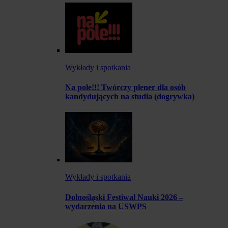
Wykłady i spotkania
Na pole!!! Twórczy plener dla osób
kandydujących na studia (dogrywka)
Wykłady i spotkania
Dolnośląski Festiwal Nauki 2026 –
wydarzenia na USWPS