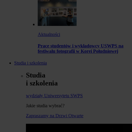
Aktualności
Prace studentów i wykładowcy USWPS na
festiwalu fotografii w Korei Południowej
Studia i szkolenia
Studia
i szkolenia
wydziały Uniwersytetu SWPS
Jakie studia wybrać?
Zapraszamy na Drzwi Otwarte