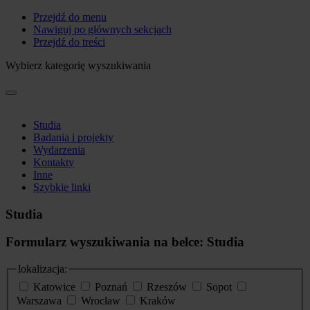
Przejdź do menu
Nawiguj po głównych sekcjach
Przejdź do treści
Wybierz kategorię wyszukiwania
Studia
Badania i projekty
Wydarzenia
Kontakty
Inne
Szybkie linki
Studia
Formularz wyszukiwania na belce: Studia
lokalizacja:
Katowice
Poznań
Rzeszów
Sopot
Warszawa
Wrocław
Kraków