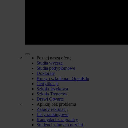
Poznaj naszą ofertę
Studia wyższe
Studia podyplomowe
Doktoraty
Kursy i szkolenia - OpenEdu
Certyfikacje
Szkoła Językowa
Szkoła Trenerów
Drzwi Otwarte
Aplikuj bez problemu
Zasady rekrutacji
Listy rankingowe
Kandydaci z zagranicy
Studenci z innych uczelni