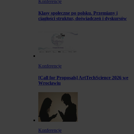
Konferencje
Klasy społeczne po polsku. Przemiany i
ciągłości struktur, doświadczeń i dyskursów
Konferencje
[Call for Proposals] ArtTechScience 2026 we
Wrocławiu
Konferencje