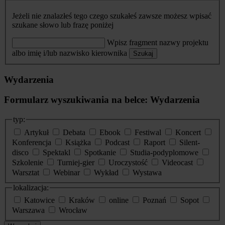
Jeżeli nie znalazłeś tego czego szukałeś zawsze możesz wpisać
szukane słowo lub frazę poniżej
Wpisz fragment nazwy projektu
albo imię i/lub nazwisko kierownika
Szukaj
Wydarzenia
Formularz wyszukiwania na belce: Wydarzenia
typ:
Artykuł
Debata
Ebook
Festiwal
Koncert
Konferencja
Książka
Podcast
Raport
Silent-
disco
Spektakl
Spotkanie
Studia-podyplomowe
Szkolenie
Turniej-gier
Uroczystość
Videocast
Warsztat
Webinar
Wykład
Wystawa
lokalizacja:
Katowice
Kraków
online
Poznań
Sopot
Warszawa
Wrocław