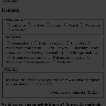
Wyszukaj
Kontakty
lokalizacja:
Katowice
Kraków
Poznań
Sopot
Warszawa
Wrocław
kategoria:
Administracja
Badania i rozwój
Biblioteka
Współpraca z biznesem
Dział Prawny
Instytuty i centra
badawcze
Marketing i komunikacja
Obsługa studenta
Organizacje studenckie
Rekrutacja
Usługi
Współpraca międzynarodowa
Wydziały
Wyszukaj
Jeżeli nie znalazłeś tego czego szukałeś zawsze możesz wpisać
szukane słowo lub frazę poniżej
Wpisz nazwę jednostki
Szukaj
Szukasz czegoś zupełnie innego? Sprawdź, może się