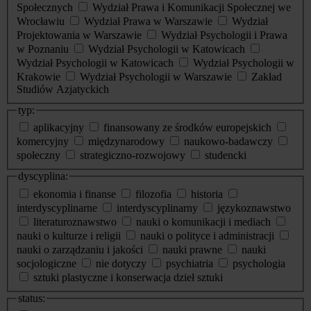
Społecznych
Wydział Prawa i Komunikacji Społecznej we
Wrocławiu
Wydział Prawa w Warszawie
Wydział
Projektowania w Warszawie
Wydział Psychologii i Prawa
w Poznaniu
Wydział Psychologii w Katowicach
Wydział Psychologii w Katowicach
Wydział Psychologii w
Krakowie
Wydział Psychologii w Warszawie
Zakład
Studiów Azjatyckich
typ:
aplikacyjny
finansowany ze środków europejskich
komercyjny
międzynarodowy
naukowo-badawczy
społeczny
strategiczno-rozwojowy
studencki
dyscyplina:
ekonomia i finanse
filozofia
historia
interdyscyplinarne
interdyscyplinarny
językoznawstwo
literaturoznawstwo
nauki o komunikacji i mediach
nauki o kulturze i religii
nauki o polityce i administracji
nauki o zarządzaniu i jakości
nauki prawne
nauki
socjologiczne
nie dotyczy
psychiatria
psychologia
sztuki plastyczne i konserwacja dzieł sztuki
status: