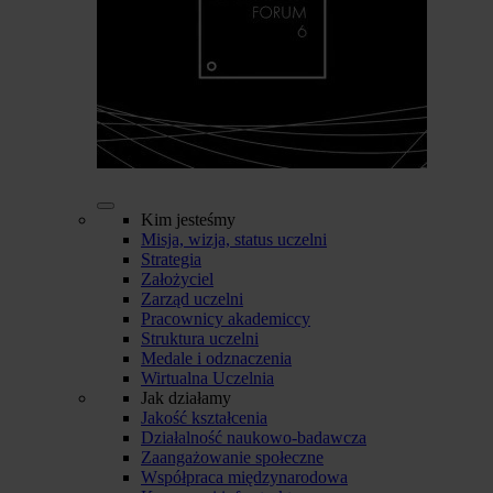
Kim jesteśmy
Misja, wizja, status uczelni
Strategia
Założyciel
Zarząd uczelni
Pracownicy akademiccy
Struktura uczelni
Medale i odznaczenia
Wirtualna Uczelnia
Jak działamy
Jakość kształcenia
Działalność naukowo-badawcza
Zaangażowanie społeczne
Współpraca międzynarodowa