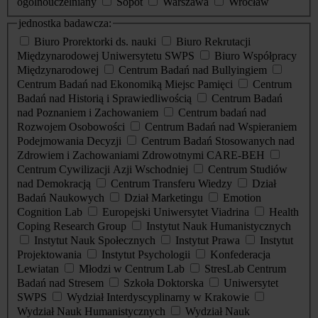
ogólnouczelniany
Sopot
Warszawa
Wrocław
jednostka badawcza:
Biuro Prorektorki ds. nauki
Biuro Rekrutacji
Międzynarodowej Uniwersytetu SWPS
Biuro Współpracy
Międzynarodowej
Centrum Badań nad Bullyingiem
Centrum Badań nad Ekonomiką Miejsc Pamięci
Centrum
Badań nad Historią i Sprawiedliwością
Centrum Badań
nad Poznaniem i Zachowaniem
Centrum badań nad
Rozwojem Osobowości
Centrum Badań nad Wspieraniem
Podejmowania Decyzji
Centrum Badań Stosowanych nad
Zdrowiem i Zachowaniami Zdrowotnymi CARE-BEH
Centrum Cywilizacji Azji Wschodniej
Centrum Studiów
nad Demokracją
Centrum Transferu Wiedzy
Dział
Badań Naukowych
Dział Marketingu
Emotion
Cognition Lab
Europejski Uniwersytet Viadrina
Health
Coping Research Group
Instytut Nauk Humanistycznych
Instytut Nauk Społecznych
Instytut Prawa
Instytut
Projektowania
Instytut Psychologii
Konfederacja
Lewiatan
Młodzi w Centrum Lab
StresLab Centrum
Badań nad Stresem
Szkoła Doktorska
Uniwersytet
SWPS
Wydział Interdyscyplinarny w Krakowie
Wydział Nauk Humanistycznych
Wydział Nauk