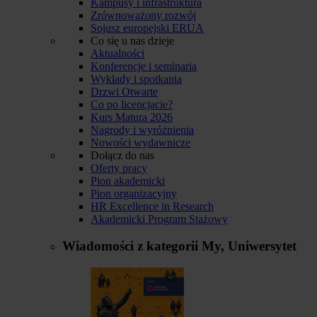
Kampusy i infrastruktura
Zrównoważony rozwój
Sojusz europejski ERUA
Co się u nas dzieje
Aktualności
Konferencje i seminaria
Wykłady i spotkania
Drzwi Otwarte
Co po licencjacie?
Kurs Matura 2026
Nagrody i wyróżnienia
Nowości wydawnicze
Dołącz do nas
Oferty pracy
Pion akademicki
Pion organizacyjny
HR Excellence in Research
Akademicki Program Stażowy
Wiadomości z kategorii
My, Uniwersytet