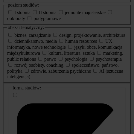
poziom studiów:
I stopnia
II stopnia
jednolite magisterskie
doktoraty
podyplomowe
obszar tematyczny:
biznes, zarządzanie
design, projektowanie, architektura
dziennikarstwo, media
human resources
UX,
informatyka, nowe technologie
języki obce, komunikacja
międzykulturowa
kultura, literatura, sztuka
marketing,
public relations
prawo
psychologia
psychoterapia
rozwój osobisty, coaching
społeczeństwo, państwo,
polityka
zdrowie, zaburzenia psychiczne
AI (sztuczna
inteligencja)
dodatkowe
forma studiów:
informacje
o
studiach