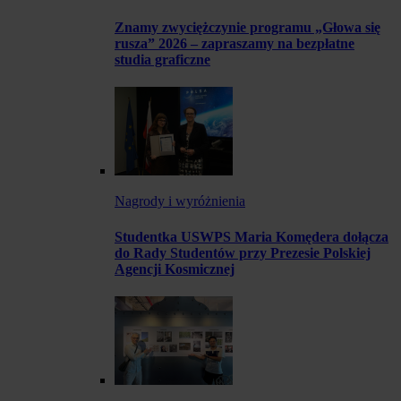
Znamy zwyciężczynie programu „Głowa się
rusza” 2026 – zapraszamy na bezpłatne
studia graficzne
Nagrody i wyróżnienia
Studentka USWPS Maria Komędera dołącza
do Rady Studentów przy Prezesie Polskiej
Agencji Kosmicznej