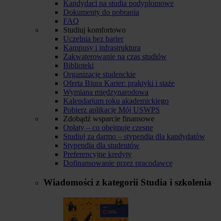
Kandydaci na studia podyplomowe
Dokumenty do pobrania
FAQ
Studiuj komfortowo
Uczelnia bez barier
Kampusy i infrastruktura
Zakwaterowanie na czas studiów
Biblioteki
Organizacje studenckie
Oferta Biura Karier: praktyki i staże
Wymiana międzynarodowa
Kalendarium roku akademickiego
Pobierz aplikację Mój USWPS
Zdobądź wsparcie finansowe
Opłaty – co obejmuje czesne
Studiuj za darmo – stypendia dla kandydatów
Stypendia dla studentów
Preferencyjne kredyty
Dofinansowanie przez pracodawcę
Wiadomości z kategorii
Studia i szkolenia