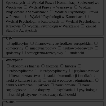
Społecznych
Wydział Prawa i Komunikacji Społecznej we
Wrocławiu
Wydział Prawa w Warszawie
Wydział
Projektowania w Warszawie
Wydział Psychologii i Prawa
w Poznaniu
Wydział Psychologii w Katowicach
Wydział Psychologii w Katowicach
Wydział Psychologii w
Krakowie
Wydział Psychologii w Warszawie
Zakład
Studiów Azjatyckich
typ:
aplikacyjny
finansowany ze środków europejskich
komercyjny
międzynarodowy
naukowo-badawczy
społeczny
strategiczno-rozwojowy
studencki
dyscyplina:
ekonomia i finanse
filozofia
historia
interdyscyplinarne
interdyscyplinarny
językoznawstwo
literaturoznawstwo
nauki o komunikacji i mediach
nauki o kulturze i religii
nauki o polityce i administracji
nauki o zarządzaniu i jakości
nauki prawne
nauki
socjologiczne
nie dotyczy
psychiatria
psychologia
sztuki plastyczne i konserwacja dzieł sztuki
status: