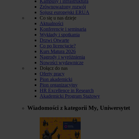
Kampusy i infrastruktura
Zrównoważony rozwój
Sojusz europejski ERUA
Co się u nas dzieje
Aktualności
Konferencje i seminaria
Wykłady i spotkania
Drzwi Otwarte
Co po licencjacie?
Kurs Matura 2026
Nagrody i wyróżnienia
Nowości wydawnicze
Dołącz do nas
Oferty pracy
Pion akademicki
Pion organizacyjny
HR Excellence in Research
Akademicki Program Stażowy
Wiadomości z kategorii
My, Uniwersytet