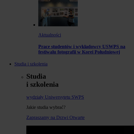
Aktualności
Prace studentów i wykładowcy USWPS na
festiwalu fotografii w Korei Południowej
Studia i szkolenia
Studia
i szkolenia
wydziały Uniwersytetu SWPS
Jakie studia wybrać?
Zapraszamy na Drzwi Otwarte