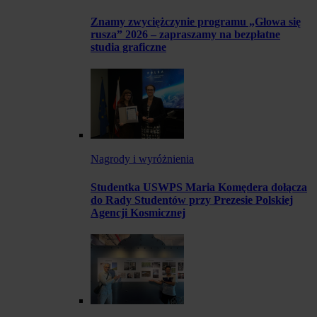
Znamy zwyciężczynie programu „Głowa się
rusza” 2026 – zapraszamy na bezpłatne
studia graficzne
Nagrody i wyróżnienia
Studentka USWPS Maria Komędera dołącza
do Rady Studentów przy Prezesie Polskiej
Agencji Kosmicznej