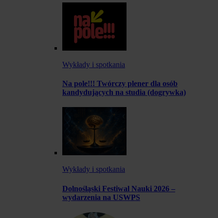
Wykłady i spotkania
Na pole!!! Twórczy plener dla osób
kandydujących na studia (dogrywka)
Wykłady i spotkania
Dolnośląski Festiwal Nauki 2026 –
wydarzenia na USWPS