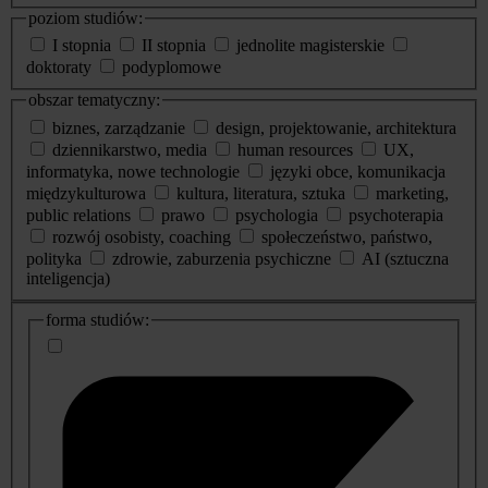
poziom studiów:
I stopnia
II stopnia
jednolite magisterskie
doktoraty
podyplomowe
obszar tematyczny:
biznes, zarządzanie
design, projektowanie, architektura
dziennikarstwo, media
human resources
UX,
informatyka, nowe technologie
języki obce, komunikacja
międzykulturowa
kultura, literatura, sztuka
marketing,
public relations
prawo
psychologia
psychoterapia
rozwój osobisty, coaching
społeczeństwo, państwo,
polityka
zdrowie, zaburzenia psychiczne
AI (sztuczna
inteligencja)
dodatkowe
forma studiów:
informacje
o
studiach