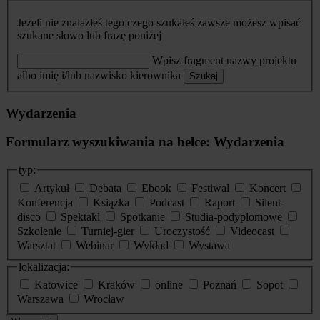
Jeżeli nie znalazłeś tego czego szukałeś zawsze możesz wpisać
szukane słowo lub frazę poniżej
Wpisz fragment nazwy projektu
albo imię i/lub nazwisko kierownika
Szukaj
Wydarzenia
Formularz wyszukiwania na belce: Wydarzenia
typ:
Artykuł
Debata
Ebook
Festiwal
Koncert
Konferencja
Książka
Podcast
Raport
Silent-
disco
Spektakl
Spotkanie
Studia-podyplomowe
Szkolenie
Turniej-gier
Uroczystość
Videocast
Warsztat
Webinar
Wykład
Wystawa
lokalizacja:
Katowice
Kraków
online
Poznań
Sopot
Warszawa
Wrocław