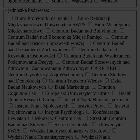
ogólnouczelniany
Sopot
Warszawa
Wrocław
jednostka badawcza:
Biuro Prorektorki ds. nauki
Biuro Rekrutacji
Międzynarodowej Uniwersytetu SWPS
Biuro Współpracy
Międzynarodowej
Centrum Badań nad Bullyingiem
Centrum Badań nad Ekonomiką Miejsc Pamięci
Centrum
Badań nad Historią i Sprawiedliwością
Centrum Badań
nad Poznaniem i Zachowaniem
Centrum badań nad
Rozwojem Osobowości
Centrum Badań nad Wspieraniem
Podejmowania Decyzji
Centrum Badań Stosowanych nad
Zdrowiem i Zachowaniami Zdrowotnymi CARE-BEH
Centrum Cywilizacji Azji Wschodniej
Centrum Studiów
nad Demokracją
Centrum Transferu Wiedzy
Dział
Badań Naukowych
Dział Marketingu
Emotion
Cognition Lab
Europejski Uniwersytet Viadrina
Health
Coping Research Group
Instytut Nauk Humanistycznych
Instytut Nauk Społecznych
Instytut Prawa
Instytut
Projektowania
Instytut Psychologii
Konfederacja
Lewiatan
Młodzi w Centrum Lab
StresLab Centrum
Badań nad Stresem
Szkoła Doktorska
Uniwersytet
SWPS
Wydział Interdyscyplinarny w Krakowie
Wydział Nauk Humanistycznych
Wydział Nauk