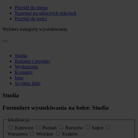
Przejdź do menu
Nawiguj po głównych sekcjach
Przejdź do treści
Wybierz kategorię wyszukiwania
Studia
Badania i projekty
Wydarzenia
Kontakty
Inne
Szybkie linki
Studia
Formularz wyszukiwania na belce: Studia
lokalizacja:
Katowice
Poznań
Rzeszów
Sopot
Warszawa
Wrocław
Kraków