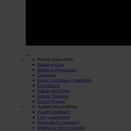
Poznaj naszą ofertę
Studia wyższe
Studia podyplomowe
Doktoraty
Kursy i szkolenia - OpenEdu
Certyfikacje
Szkoła Językowa
Szkoła Trenerów
Drzwi Otwarte
Aplikuj bez problemu
Zasady rekrutacji
Listy rankingowe
Kandydaci z zagranicy
Studenci z innych uczelni