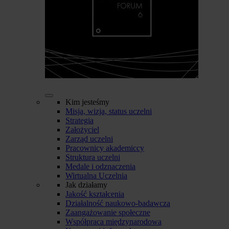
Kim jesteśmy
Misja, wizja, status uczelni
Strategia
Założyciel
Zarząd uczelni
Pracownicy akademiccy
Struktura uczelni
Medale i odznaczenia
Wirtualna Uczelnia
Jak działamy
Jakość kształcenia
Działalność naukowo-badawcza
Zaangażowanie społeczne
Współpraca międzynarodowa