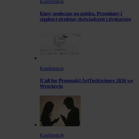
Konferencje
Klasy społeczne po polsku. Przemiany i
ciągłości struktur, doświadczeń i dyskursów
Konferencje
[Call for Proposals] ArtTechScience 2026 we
Wrocławiu
Konferencje