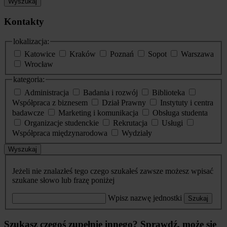
Wyszukaj
Kontakty
lokalizacja:
Katowice
Kraków
Poznań
Sopot
Warszawa
Wrocław
kategoria:
Administracja
Badania i rozwój
Biblioteka
Współpraca z biznesem
Dział Prawny
Instytuty i centra
badawcze
Marketing i komunikacja
Obsługa studenta
Organizacje studenckie
Rekrutacja
Usługi
Współpraca międzynarodowa
Wydziały
Wyszukaj
Jeżeli nie znalazłeś tego czego szukałeś zawsze możesz wpisać
szukane słowo lub frazę poniżej
Wpisz nazwę jednostki
Szukaj
Szukasz czegoś zupełnie innego? Sprawdź, może się