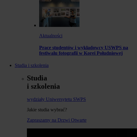
Aktualności
Prace studentów i wykładowcy USWPS na
festiwalu fotografii w Korei Południowej
Studia i szkolenia
Studia
i szkolenia
wydziały Uniwersytetu SWPS
Jakie studia wybrać?
Zapraszamy na Drzwi Otwarte