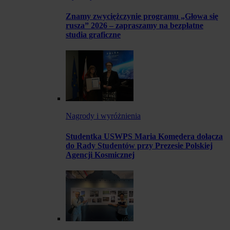
Znamy zwyciężczynie programu „Głowa się
rusza” 2026 – zapraszamy na bezpłatne
studia graficzne
Nagrody i wyróżnienia
Studentka USWPS Maria Komędera dołącza
do Rady Studentów przy Prezesie Polskiej
Agencji Kosmicznej