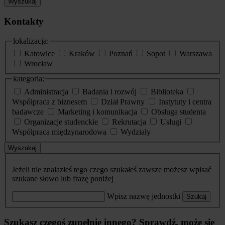
Wyszukaj
Kontakty
lokalizacja:
Katowice
Kraków
Poznań
Sopot
Warszawa
Wrocław
kategoria:
Administracja
Badania i rozwój
Biblioteka
Współpraca z biznesem
Dział Prawny
Instytuty i centra
badawcze
Marketing i komunikacja
Obsługa studenta
Organizacje studenckie
Rekrutacja
Usługi
Współpraca międzynarodowa
Wydziały
Wyszukaj
Jeżeli nie znalazłeś tego czego szukałeś zawsze możesz wpisać
szukane słowo lub frazę poniżej
Wpisz nazwę jednostki
Szukaj
Szukasz czegoś zupełnie innego? Sprawdź, może się