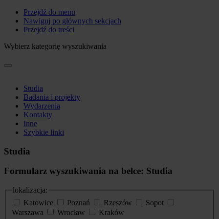
Przejdź do menu
Nawiguj po głównych sekcjach
Przejdź do treści
Wybierz kategorię wyszukiwania
Studia
Badania i projekty
Wydarzenia
Kontakty
Inne
Szybkie linki
Studia
Formularz wyszukiwania na belce: Studia
lokalizacja:
Katowice
Poznań
Rzeszów
Sopot
Warszawa
Wrocław
Kraków