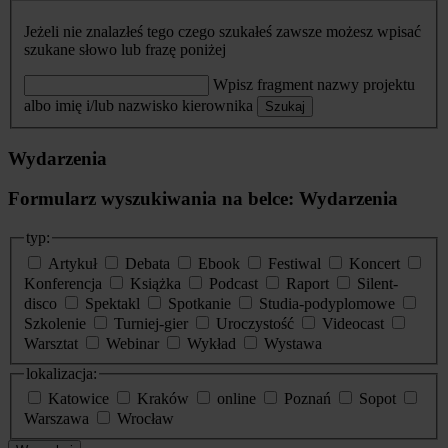
Jeżeli nie znalazłeś tego czego szukałeś zawsze możesz wpisać
szukane słowo lub frazę poniżej
Wpisz fragment nazwy projektu
albo imię i/lub nazwisko kierownika
Szukaj
Wydarzenia
Formularz wyszukiwania na belce: Wydarzenia
typ:
Artykuł
Debata
Ebook
Festiwal
Koncert
Konferencja
Książka
Podcast
Raport
Silent-
disco
Spektakl
Spotkanie
Studia-podyplomowe
Szkolenie
Turniej-gier
Uroczystość
Videocast
Warsztat
Webinar
Wykład
Wystawa
lokalizacja:
Katowice
Kraków
online
Poznań
Sopot
Warszawa
Wrocław