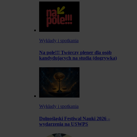
Wykłady i spotkania
Na pole!!! Twórczy plener dla osób
kandydujących na studia (dogrywka)
Wykłady i spotkania
Dolnośląski Festiwal Nauki 2026 –
wydarzenia na USWPS