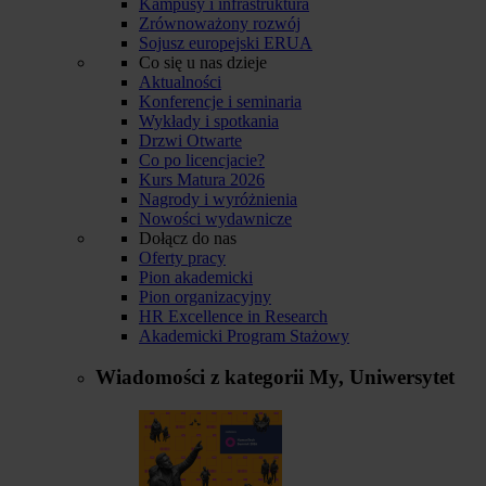
Kampusy i infrastruktura
Zrównoważony rozwój
Sojusz europejski ERUA
Co się u nas dzieje
Aktualności
Konferencje i seminaria
Wykłady i spotkania
Drzwi Otwarte
Co po licencjacie?
Kurs Matura 2026
Nagrody i wyróżnienia
Nowości wydawnicze
Dołącz do nas
Oferty pracy
Pion akademicki
Pion organizacyjny
HR Excellence in Research
Akademicki Program Stażowy
Wiadomości z kategorii
My, Uniwersytet