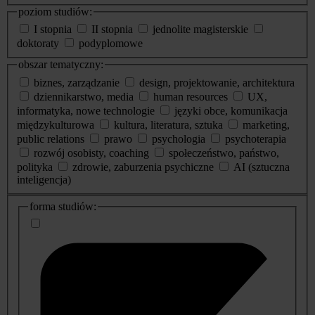
poziom studiów:
I stopnia
II stopnia
jednolite magisterskie
doktoraty
podyplomowe
obszar tematyczny:
biznes, zarządzanie
design, projektowanie, architektura
dziennikarstwo, media
human resources
UX,
informatyka, nowe technologie
języki obce, komunikacja
międzykulturowa
kultura, literatura, sztuka
marketing,
public relations
prawo
psychologia
psychoterapia
rozwój osobisty, coaching
społeczeństwo, państwo,
polityka
zdrowie, zaburzenia psychiczne
AI (sztuczna
inteligencja)
dodatkowe
forma studiów:
informacje
o
studiach