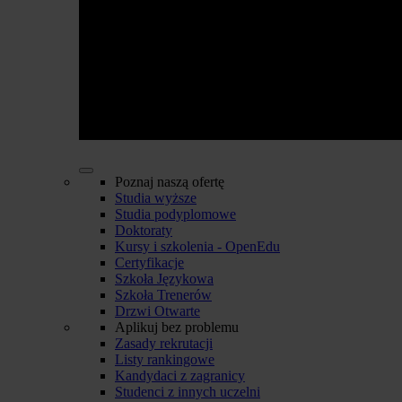
Poznaj naszą ofertę
Studia wyższe
Studia podyplomowe
Doktoraty
Kursy i szkolenia - OpenEdu
Certyfikacje
Szkoła Językowa
Szkoła Trenerów
Drzwi Otwarte
Aplikuj bez problemu
Zasady rekrutacji
Listy rankingowe
Kandydaci z zagranicy
Studenci z innych uczelni