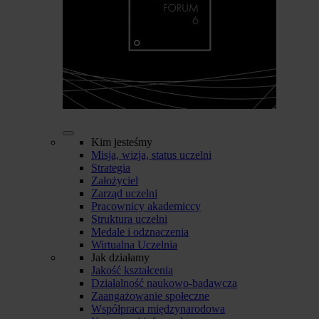
Kim jesteśmy
Misja, wizja, status uczelni
Strategia
Założyciel
Zarząd uczelni
Pracownicy akademiccy
Struktura uczelni
Medale i odznaczenia
Wirtualna Uczelnia
Jak działamy
Jakość kształcenia
Działalność naukowo-badawcza
Zaangażowanie społeczne
Współpraca międzynarodowa