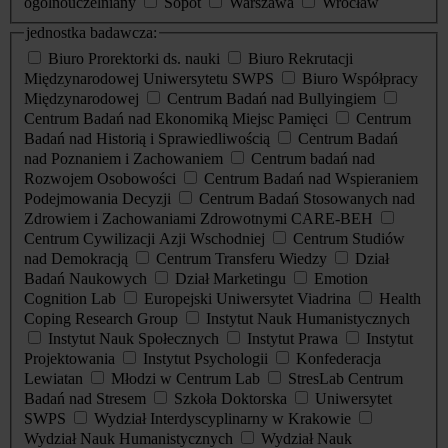
ogólnouczelniany
Sopot
Warszawa
Wrocław
jednostka badawcza:
Biuro Prorektorki ds. nauki
Biuro Rekrutacji
Międzynarodowej Uniwersytetu SWPS
Biuro Współpracy
Międzynarodowej
Centrum Badań nad Bullyingiem
Centrum Badań nad Ekonomiką Miejsc Pamięci
Centrum
Badań nad Historią i Sprawiedliwością
Centrum Badań
nad Poznaniem i Zachowaniem
Centrum badań nad
Rozwojem Osobowości
Centrum Badań nad Wspieraniem
Podejmowania Decyzji
Centrum Badań Stosowanych nad
Zdrowiem i Zachowaniami Zdrowotnymi CARE-BEH
Centrum Cywilizacji Azji Wschodniej
Centrum Studiów
nad Demokracją
Centrum Transferu Wiedzy
Dział
Badań Naukowych
Dział Marketingu
Emotion
Cognition Lab
Europejski Uniwersytet Viadrina
Health
Coping Research Group
Instytut Nauk Humanistycznych
Instytut Nauk Społecznych
Instytut Prawa
Instytut
Projektowania
Instytut Psychologii
Konfederacja
Lewiatan
Młodzi w Centrum Lab
StresLab Centrum
Badań nad Stresem
Szkoła Doktorska
Uniwersytet
SWPS
Wydział Interdyscyplinarny w Krakowie
Wydział Nauk Humanistycznych
Wydział Nauk