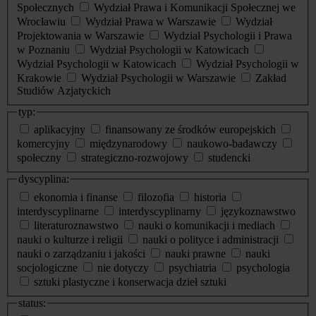
Społecznych
Wydział Prawa i Komunikacji Społecznej we
Wrocławiu
Wydział Prawa w Warszawie
Wydział
Projektowania w Warszawie
Wydział Psychologii i Prawa
w Poznaniu
Wydział Psychologii w Katowicach
Wydział Psychologii w Katowicach
Wydział Psychologii w
Krakowie
Wydział Psychologii w Warszawie
Zakład
Studiów Azjatyckich
typ:
aplikacyjny
finansowany ze środków europejskich
komercyjny
międzynarodowy
naukowo-badawczy
społeczny
strategiczno-rozwojowy
studencki
dyscyplina:
ekonomia i finanse
filozofia
historia
interdyscyplinarne
interdyscyplinarny
językoznawstwo
literaturoznawstwo
nauki o komunikacji i mediach
nauki o kulturze i religii
nauki o polityce i administracji
nauki o zarządzaniu i jakości
nauki prawne
nauki
socjologiczne
nie dotyczy
psychiatria
psychologia
sztuki plastyczne i konserwacja dzieł sztuki
status: