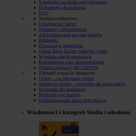
Kandydaci na studia podyplomowe
Dokumenty do pobrania
FAQ
Studiuj komfortowo
Uczelnia bez barier
Kampusy i infrastruktura
Zakwaterowanie na czas studiów
Biblioteki
Organizacje studenckie
Oferta Biura Karier: praktyki i staże
Wymiana międzynarodowa
Kalendarium roku akademickiego
Pobierz aplikację Mój USWPS
Zdobądź wsparcie finansowe
Opłaty – co obejmuje czesne
Studiuj za darmo – stypendia dla kandydatów
Stypendia dla studentów
Preferencyjne kredyty
Dofinansowanie przez pracodawcę
Wiadomości z kategorii
Studia i szkolenia