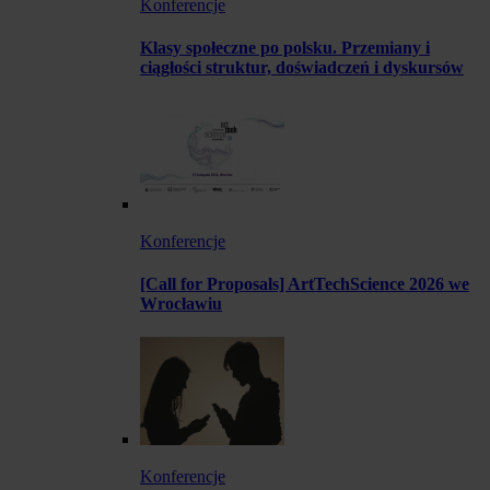
Konferencje
Klasy społeczne po polsku. Przemiany i
ciągłości struktur, doświadczeń i dyskursów
Konferencje
[Call for Proposals] ArtTechScience 2026 we
Wrocławiu
Konferencje