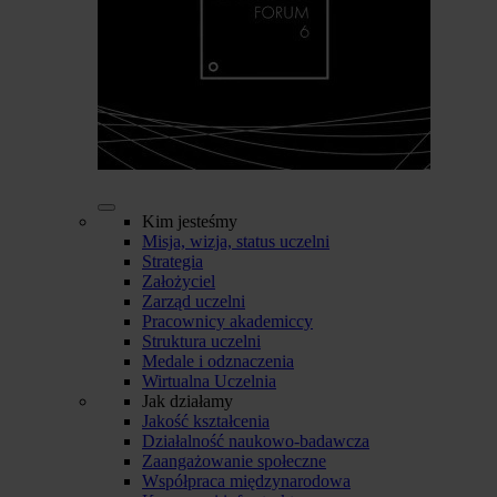
Kim jesteśmy
Misja, wizja, status uczelni
Strategia
Założyciel
Zarząd uczelni
Pracownicy akademiccy
Struktura uczelni
Medale i odznaczenia
Wirtualna Uczelnia
Jak działamy
Jakość kształcenia
Działalność naukowo-badawcza
Zaangażowanie społeczne
Współpraca międzynarodowa