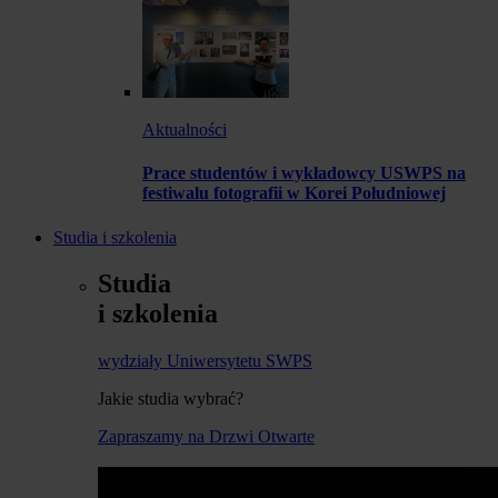
Aktualności
Prace studentów i wykładowcy USWPS na
festiwalu fotografii w Korei Południowej
Studia i szkolenia
Studia
i szkolenia
wydziały Uniwersytetu SWPS
Jakie studia wybrać?
Zapraszamy na Drzwi Otwarte