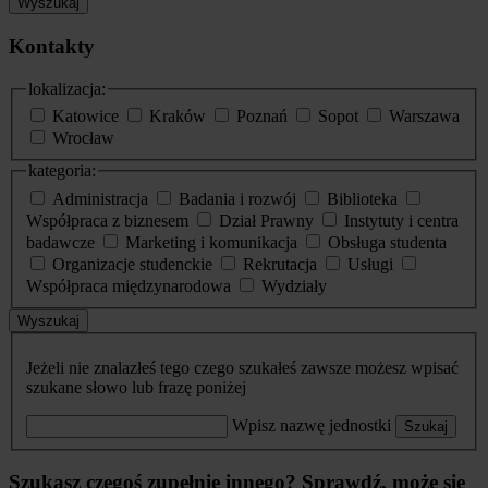
Wyszukaj
Kontakty
lokalizacja:
Katowice
Kraków
Poznań
Sopot
Warszawa
Wrocław
kategoria:
Administracja
Badania i rozwój
Biblioteka
Współpraca z biznesem
Dział Prawny
Instytuty i centra
badawcze
Marketing i komunikacja
Obsługa studenta
Organizacje studenckie
Rekrutacja
Usługi
Współpraca międzynarodowa
Wydziały
Wyszukaj
Jeżeli nie znalazłeś tego czego szukałeś zawsze możesz wpisać
szukane słowo lub frazę poniżej
Wpisz nazwę jednostki
Szukaj
Szukasz czegoś zupełnie innego? Sprawdź, może się