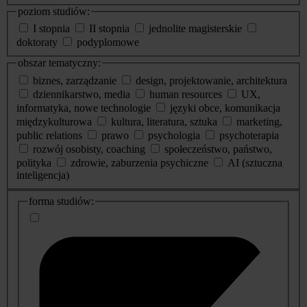
poziom studiów:
I stopnia
II stopnia
jednolite magisterskie
doktoraty
podyplomowe
obszar tematyczny:
biznes, zarządzanie
design, projektowanie, architektura
dziennikarstwo, media
human resources
UX,
informatyka, nowe technologie
języki obce, komunikacja
międzykulturowa
kultura, literatura, sztuka
marketing,
public relations
prawo
psychologia
psychoterapia
rozwój osobisty, coaching
społeczeństwo, państwo,
polityka
zdrowie, zaburzenia psychiczne
AI (sztuczna
inteligencja)
dodatkowe
forma studiów:
informacje
o
studiach