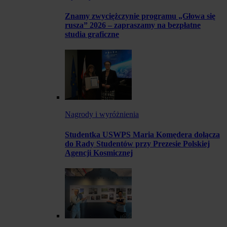
Znamy zwyciężczynie programu „Głowa się
rusza” 2026 – zapraszamy na bezpłatne
studia graficzne
Nagrody i wyróżnienia
Studentka USWPS Maria Komędera dołącza
do Rady Studentów przy Prezesie Polskiej
Agencji Kosmicznej