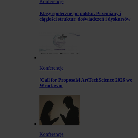
Konferencje
Klasy społeczne po polsku. Przemiany i
ciągłości struktur, doświadczeń i dyskursów
Konferencje
[Call for Proposals] ArtTechScience 2026 we
Wrocławiu
Konferencje