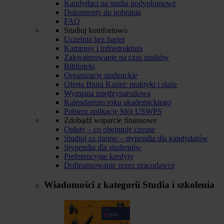
Kandydaci na studia podyplomowe
Dokumenty do pobrania
FAQ
Studiuj komfortowo
Uczelnia bez barier
Kampusy i infrastruktura
Zakwaterowanie na czas studiów
Biblioteki
Organizacje studenckie
Oferta Biura Karier: praktyki i staże
Wymiana międzynarodowa
Kalendarium roku akademickiego
Pobierz aplikację Mój USWPS
Zdobądź wsparcie finansowe
Opłaty – co obejmuje czesne
Studiuj za darmo – stypendia dla kandydatów
Stypendia dla studentów
Preferencyjne kredyty
Dofinansowanie przez pracodawcę
Wiadomości z kategorii
Studia i szkolenia