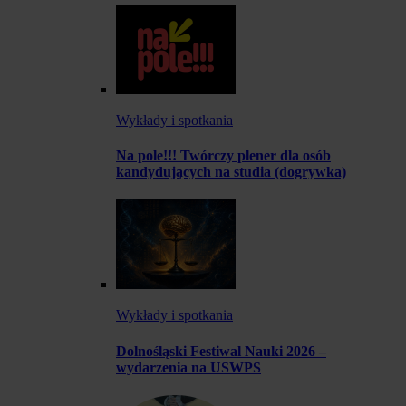
Wykłady i spotkania
Na pole!!! Twórczy plener dla osób
kandydujących na studia (dogrywka)
Wykłady i spotkania
Dolnośląski Festiwal Nauki 2026 –
wydarzenia na USWPS