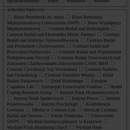
ogólnouczelniany
Sopot
Warszawa
Wrocław
jednostka badawcza:
Biuro Prorektorki ds. nauki
Biuro Rekrutacji
Międzynarodowej Uniwersytetu SWPS
Biuro Współpracy
Międzynarodowej
Centrum Badań nad Bullyingiem
Centrum Badań nad Ekonomiką Miejsc Pamięci
Centrum
Badań nad Historią i Sprawiedliwością
Centrum Badań
nad Poznaniem i Zachowaniem
Centrum badań nad
Rozwojem Osobowości
Centrum Badań nad Wspieraniem
Podejmowania Decyzji
Centrum Badań Stosowanych nad
Zdrowiem i Zachowaniami Zdrowotnymi CARE-BEH
Centrum Cywilizacji Azji Wschodniej
Centrum Studiów
nad Demokracją
Centrum Transferu Wiedzy
Dział
Badań Naukowych
Dział Marketingu
Emotion
Cognition Lab
Europejski Uniwersytet Viadrina
Health
Coping Research Group
Instytut Nauk Humanistycznych
Instytut Nauk Społecznych
Instytut Prawa
Instytut
Projektowania
Instytut Psychologii
Konfederacja
Lewiatan
Młodzi w Centrum Lab
StresLab Centrum
Badań nad Stresem
Szkoła Doktorska
Uniwersytet
SWPS
Wydział Interdyscyplinarny w Krakowie
Wydział Nauk Humanistycznych
Wydział Nauk