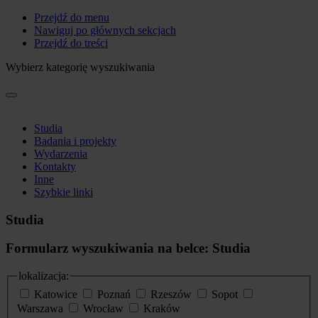
Przejdź do menu
Nawiguj po głównych sekcjach
Przejdź do treści
Wybierz kategorię wyszukiwania
Studia
Badania i projekty
Wydarzenia
Kontakty
Inne
Szybkie linki
Studia
Formularz wyszukiwania na belce: Studia
lokalizacja:
Katowice
Poznań
Rzeszów
Sopot
Warszawa
Wrocław
Kraków