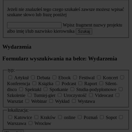
Jeżeli nie znalazłeś tego czego szukałeś zawsze możesz wpisać
szukane słowo lub frazę poniżej
Wpisz fragment nazwy projektu
albo imię i/lub nazwisko kierownika
Szukaj
Wydarzenia
Formularz wyszukiwania na belce: Wydarzenia
typ:
Artykuł
Debata
Ebook
Festiwal
Koncert
Konferencja
Książka
Podcast
Raport
Silent-
disco
Spektakl
Spotkanie
Studia-podyplomowe
Szkolenie
Turniej-gier
Uroczystość
Videocast
Warsztat
Webinar
Wykład
Wystawa
lokalizacja:
Katowice
Kraków
online
Poznań
Sopot
Warszawa
Wrocław