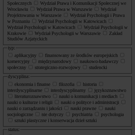
Społecznych
Wydział Prawa i Komunikacji Społecznej we
Wrocławiu
Wydział Prawa w Warszawie
Wydział
Projektowania w Warszawie
Wydział Psychologii i Prawa
w Poznaniu
Wydział Psychologii w Katowicach
Wydział Psychologii w Katowicach
Wydział Psychologii w
Krakowie
Wydział Psychologii w Warszawie
Zakład
Studiów Azjatyckich
typ:
aplikacyjny
finansowany ze środków europejskich
komercyjny
międzynarodowy
naukowo-badawczy
społeczny
strategiczno-rozwojowy
studencki
dyscyplina:
ekonomia i finanse
filozofia
historia
interdyscyplinarne
interdyscyplinarny
językoznawstwo
literaturoznawstwo
nauki o komunikacji i mediach
nauki o kulturze i religii
nauki o polityce i administracji
nauki o zarządzaniu i jakości
nauki prawne
nauki
socjologiczne
nie dotyczy
psychiatria
psychologia
sztuki plastyczne i konserwacja dzieł sztuki
status: