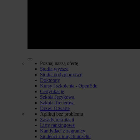
Poznaj naszą ofertę
Studia wyższe
Studia podyplomowe
Doktoraty
Kursy i szkolenia - OpenEdu
Certyfikacje
Szkoła Językowa
Szkoła Trenerów
Drzwi Otwarte
Aplikuj bez problemu
Zasady rekrutacji
Listy rankingowe
Kandydaci z zagranicy
Studenci z innych uczelni