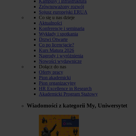
Kampusy i infrastruktura
Zrównoważony rozwój
Sojusz europejski ERUA
Co się u nas dzieje
Aktualności
Konferencje i seminaria
Wykłady i spotkania
Drzwi Otwarte
Co po licencjacie?
Kurs Matura 2026
Nagrody i wyróżnienia
Nowości wydawnicze
Dołącz do nas
Oferty pracy
Pion akademicki
Pion organizacyjny
HR Excellence in Research
Akademicki Program Stażowy
Wiadomości z kategorii
My, Uniwersytet