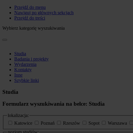
Przejdź do menu
Nawiguj po głównych sekcjach
Przejdź do treści
Wybierz kategorię wyszukiwania
Studia
Badania i projekty
Wydarzenia
Kontakty
Inne
Szybkie linki
Studia
Formularz wyszukiwania na belce: Studia
lokalizacja:
Katowice
Poznań
Rzeszów
Sopot
Warszawa
poziom studiów: