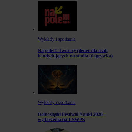
Wykłady i spotkania
Na pole!!! Twórczy plener dla osób
kandydujących na studia (dogrywka)
Wykłady i spotkania
Dolnośląski Festiwal Nauki 2026 –
wydarzenia na USWPS