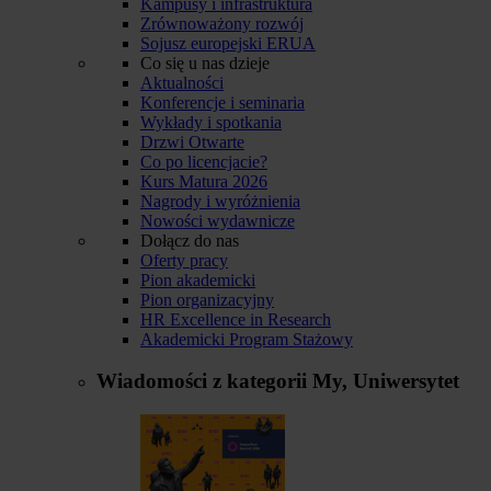
Kampusy i infrastruktura
Zrównoważony rozwój
Sojusz europejski ERUA
Co się u nas dzieje
Aktualności
Konferencje i seminaria
Wykłady i spotkania
Drzwi Otwarte
Co po licencjacie?
Kurs Matura 2026
Nagrody i wyróżnienia
Nowości wydawnicze
Dołącz do nas
Oferty pracy
Pion akademicki
Pion organizacyjny
HR Excellence in Research
Akademicki Program Stażowy
Wiadomości z kategorii
My, Uniwersytet