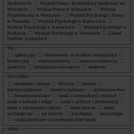
Społecznych
Wydział Prawa i Komunikacji Społecznej we
Wrocławiu
Wydział Prawa w Warszawie
Wydział
Projektowania w Warszawie
Wydział Psychologii i Prawa
w Poznaniu
Wydział Psychologii w Katowicach
Wydział Psychologii w Katowicach
Wydział Psychologii w
Krakowie
Wydział Psychologii w Warszawie
Zakład
Studiów Azjatyckich
typ:
aplikacyjny
finansowany ze środków europejskich
komercyjny
międzynarodowy
naukowo-badawczy
społeczny
strategiczno-rozwojowy
studencki
dyscyplina:
ekonomia i finanse
filozofia
historia
interdyscyplinarne
interdyscyplinarny
językoznawstwo
literaturoznawstwo
nauki o komunikacji i mediach
nauki o kulturze i religii
nauki o polityce i administracji
nauki o zarządzaniu i jakości
nauki prawne
nauki
socjologiczne
nie dotyczy
psychiatria
psychologia
sztuki plastyczne i konserwacja dzieł sztuki
status: