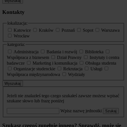
Wyszukaj
Kontakty
lokalizacja:
Katowice
Kraków
Poznań
Sopot
Warszawa
Wrocław
kategoria:
Administracja
Badania i rozwój
Biblioteka
Współpraca z biznesem
Dział Prawny
Instytuty i centra
badawcze
Marketing i komunikacja
Obsługa studenta
Organizacje studenckie
Rekrutacja
Usługi
Współpraca międzynarodowa
Wydziały
Wyszukaj
Jeżeli nie znalazłeś tego czego szukałeś zawsze możesz wpisać
szukane słowo lub frazę poniżej
Wpisz nazwę jednostki
Szukaj
Szukasz czegoś zupełnie innego? Sprawdź, może się