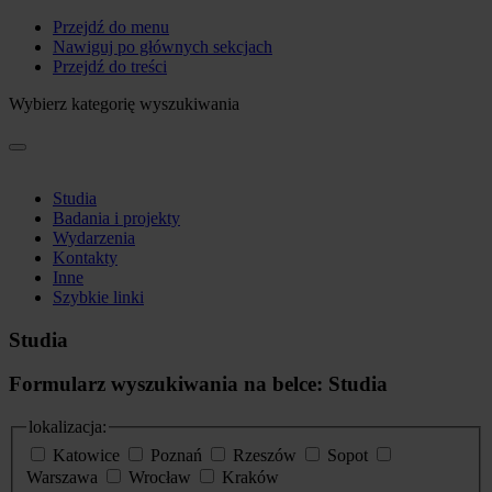
Przejdź do menu
Nawiguj po głównych sekcjach
Przejdź do treści
Wybierz kategorię wyszukiwania
Studia
Badania i projekty
Wydarzenia
Kontakty
Inne
Szybkie linki
Studia
Formularz wyszukiwania na belce: Studia
lokalizacja:
Katowice
Poznań
Rzeszów
Sopot
Warszawa
Wrocław
Kraków