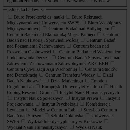
ogólnouczelniany
Sopot
Warszawa
Wrocław
jednostka badawcza:
Biuro Prorektorki ds. nauki
Biuro Rekrutacji
Międzynarodowej Uniwersytetu SWPS
Biuro Współpracy
Międzynarodowej
Centrum Badań nad Bullyingiem
Centrum Badań nad Ekonomiką Miejsc Pamięci
Centrum
Badań nad Historią i Sprawiedliwością
Centrum Badań
nad Poznaniem i Zachowaniem
Centrum badań nad
Rozwojem Osobowości
Centrum Badań nad Wspieraniem
Podejmowania Decyzji
Centrum Badań Stosowanych nad
Zdrowiem i Zachowaniami Zdrowotnymi CARE-BEH
Centrum Cywilizacji Azji Wschodniej
Centrum Studiów
nad Demokracją
Centrum Transferu Wiedzy
Dział
Badań Naukowych
Dział Marketingu
Emotion
Cognition Lab
Europejski Uniwersytet Viadrina
Health
Coping Research Group
Instytut Nauk Humanistycznych
Instytut Nauk Społecznych
Instytut Prawa
Instytut
Projektowania
Instytut Psychologii
Konfederacja
Lewiatan
Młodzi w Centrum Lab
StresLab Centrum
Badań nad Stresem
Szkoła Doktorska
Uniwersytet
SWPS
Wydział Interdyscyplinarny w Krakowie
Wydział Nauk Humanistycznych
Wydział Nauk