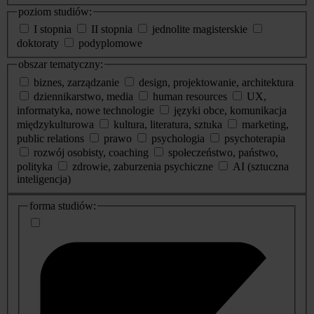
poziom studiów:
I stopnia
II stopnia
jednolite magisterskie
doktoraty
podyplomowe
obszar tematyczny:
biznes, zarządzanie
design, projektowanie, architektura
dziennikarstwo, media
human resources
UX,
informatyka, nowe technologie
języki obce, komunikacja
międzykulturowa
kultura, literatura, sztuka
marketing,
public relations
prawo
psychologia
psychoterapia
rozwój osobisty, coaching
społeczeństwo, państwo,
polityka
zdrowie, zaburzenia psychiczne
AI (sztuczna
inteligencja)
dodatkowe
forma studiów:
informacje
o
studiach