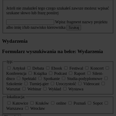
Jeżeli nie znalazłeś tego czego szukałeś zawsze możesz wpisać
szukane słowo lub frazę poniżej
Wpisz fragment nazwy projektu
albo imię i/lub nazwisko kierownika
Szukaj
Wydarzenia
Formularz wyszukiwania na belce: Wydarzenia
typ:
Artykuł
Debata
Ebook
Festiwal
Koncert
Konferencja
Książka
Podcast
Raport
Silent-
disco
Spektakl
Spotkanie
Studia-podyplomowe
Szkolenie
Turniej-gier
Uroczystość
Videocast
Warsztat
Webinar
Wykład
Wystawa
lokalizacja:
Katowice
Kraków
online
Poznań
Sopot
Warszawa
Wrocław