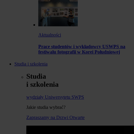
Aktualności
Prace studentów i wykładowcy USWPS na
festiwalu fotografii w Korei Południowej
Studia i szkolenia
Studia
i szkolenia
wydziały Uniwersytetu SWPS
Jakie studia wybrać?
Zapraszamy na Drzwi Otwarte