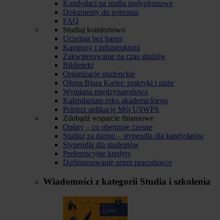
Kandydaci na studia podyplomowe
Dokumenty do pobrania
FAQ
Studiuj komfortowo
Uczelnia bez barier
Kampusy i infrastruktura
Zakwaterowanie na czas studiów
Biblioteki
Organizacje studenckie
Oferta Biura Karier: praktyki i staże
Wymiana międzynarodowa
Kalendarium roku akademickiego
Pobierz aplikację Mój USWPS
Zdobądź wsparcie finansowe
Opłaty – co obejmuje czesne
Studiuj za darmo – stypendia dla kandydatów
Stypendia dla studentów
Preferencyjne kredyty
Dofinansowanie przez pracodawcę
Wiadomości z kategorii
Studia i szkolenia