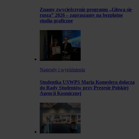
Znamy zwyciężczynie programu „Głowa się
rusza” 2026 – zapraszamy na bezpłatne
studia graficzne
Nagrody i wyróżnienia
Studentka USWPS Maria Komędera dołącza
do Rady Studentów przy Prezesie Polskiej
Agencji Kosmicznej