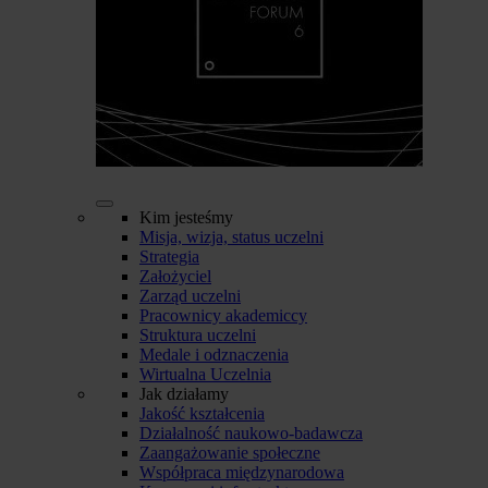
Kim jesteśmy
Misja, wizja, status uczelni
Strategia
Założyciel
Zarząd uczelni
Pracownicy akademiccy
Struktura uczelni
Medale i odznaczenia
Wirtualna Uczelnia
Jak działamy
Jakość kształcenia
Działalność naukowo-badawcza
Zaangażowanie społeczne
Współpraca międzynarodowa