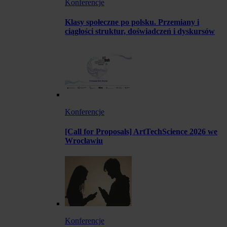
Konferencje
Klasy społeczne po polsku. Przemiany i
ciągłości struktur, doświadczeń i dyskursów
Konferencje
[Call for Proposals] ArtTechScience 2026 we
Wrocławiu
Konferencje