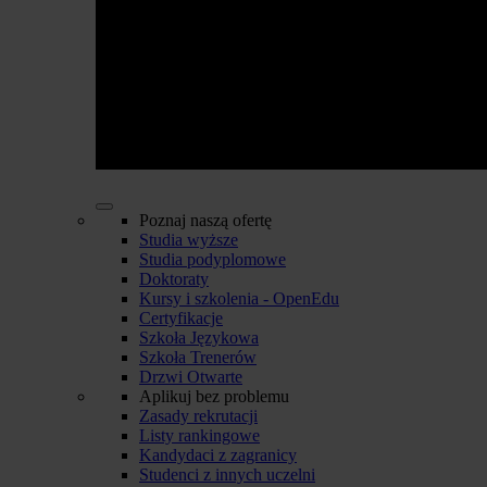
Poznaj naszą ofertę
Studia wyższe
Studia podyplomowe
Doktoraty
Kursy i szkolenia - OpenEdu
Certyfikacje
Szkoła Językowa
Szkoła Trenerów
Drzwi Otwarte
Aplikuj bez problemu
Zasady rekrutacji
Listy rankingowe
Kandydaci z zagranicy
Studenci z innych uczelni