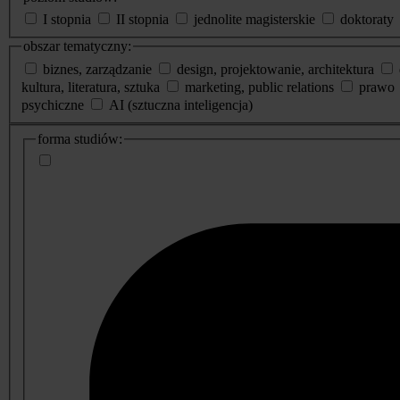
I stopnia
II stopnia
jednolite magisterskie
doktoraty
obszar tematyczny:
biznes, zarządzanie
design, projektowanie, architektura
kultura, literatura, sztuka
marketing, public relations
prawo
psychiczne
AI (sztuczna inteligencja)
dodatkowe
forma studiów:
informacje
o
studiach