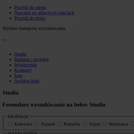
Przejdź do menu
Nawiguj po głównych sekcjach
Przejdź do treści
Wybierz kategorię wyszukiwania
Studia
Badania i projekty
Wydarzenia
Kontakty
Inne
Szybkie linki
Studia
Formularz wyszukiwania na belce: Studia
lokalizacja:
Katowice
Poznań
Rzeszów
Sopot
Warszawa
poziom studiów: