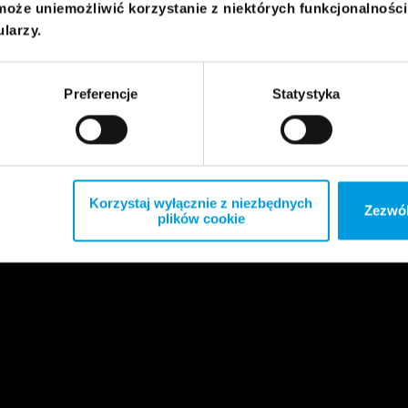
może uniemożliwić korzystanie z niektórych funkcjonalnośc
ularzy.
Preferencje
Statystyka
Korzystaj wyłącznie z niezbędnych
Zezwól
plików cookie