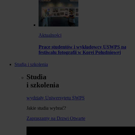
Aktualności
Prace studentów i wykładowcy USWPS na
festiwalu fotografii w Korei Południowej
Studia i szkolenia
Studia
i szkolenia
wydziały Uniwersytetu SWPS
Jakie studia wybrać?
Zapraszamy na Drzwi Otwarte