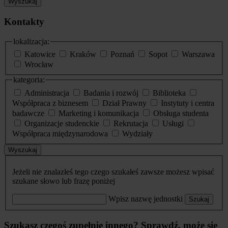
Wyszukaj
Kontakty
lokalizacja:
Katowice
Kraków
Poznań
Sopot
Warszawa
Wrocław
kategoria:
Administracja
Badania i rozwój
Biblioteka
Współpraca z biznesem
Dział Prawny
Instytuty i centra
badawcze
Marketing i komunikacja
Obsługa studenta
Organizacje studenckie
Rekrutacja
Usługi
Współpraca międzynarodowa
Wydziały
Wyszukaj
Jeżeli nie znalazłeś tego czego szukałeś zawsze możesz wpisać
szukane słowo lub frazę poniżej
Wpisz nazwę jednostki
Szukaj
Szukasz czegoś zupełnie innego? Sprawdź, może się