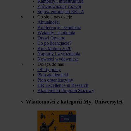
Kampusy i infrastruktura
Zrównoważony rozwój
Sojusz europejski ERUA
Co się u nas dzieje
Aktualności
Konferencje i seminaria
Wykłady i spotkania
Drzwi Otwarte
Co po licencjacie?
Kurs Matura 2026
Nagrody i wyróżnienia
Nowości wydawnicze
Dołącz do nas
Oferty pracy
Pion akademicki
Pion organizacyjny
HR Excellence in Research
Akademicki Program Stażowy
Wiadomości z kategorii
My, Uniwersytet