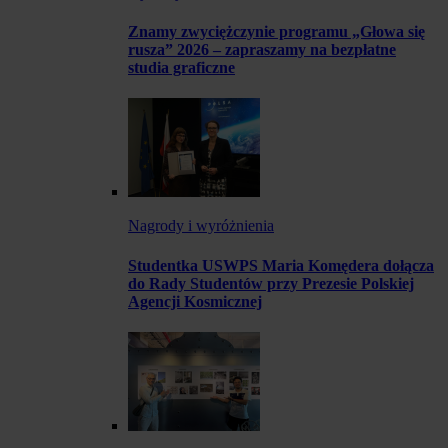
Znamy zwyciężczynie programu „Głowa się
rusza” 2026 – zapraszamy na bezpłatne
studia graficzne
Nagrody i wyróżnienia
Studentka USWPS Maria Komędera dołącza
do Rady Studentów przy Prezesie Polskiej
Agencji Kosmicznej