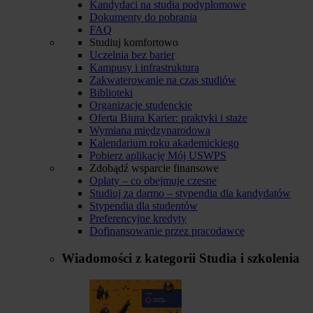
Kandydaci na studia podyplomowe
Dokumenty do pobrania
FAQ
Studiuj komfortowo
Uczelnia bez barier
Kampusy i infrastruktura
Zakwaterowanie na czas studiów
Biblioteki
Organizacje studenckie
Oferta Biura Karier: praktyki i staże
Wymiana międzynarodowa
Kalendarium roku akademickiego
Pobierz aplikację Mój USWPS
Zdobądź wsparcie finansowe
Opłaty – co obejmuje czesne
Studiuj za darmo – stypendia dla kandydatów
Stypendia dla studentów
Preferencyjne kredyty
Dofinansowanie przez pracodawcę
Wiadomości z kategorii
Studia i szkolenia