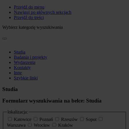
Przejdź do menu
Nawiguj po głównych sekcjach
Przejdź do treści
Wybierz kategorię wyszukiwania
Studia
Badania i projekty
Wydarzenia
Kontakty
Inne
Szybkie linki
Studia
Formularz wyszukiwania na belce: Studia
lokalizacja:
Katowice
Poznań
Rzeszów
Sopot
Warszawa
Wrocław
Kraków