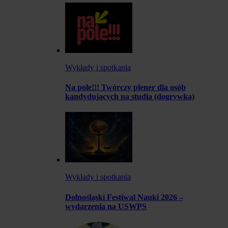
Wykłady i spotkania
Na pole!!! Twórczy plener dla osób
kandydujących na studia (dogrywka)
Wykłady i spotkania
Dolnośląski Festiwal Nauki 2026 –
wydarzenia na USWPS