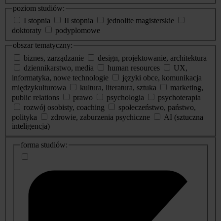
poziom studiów:
I stopnia
II stopnia
jednolite magisterskie
doktoraty
podyplomowe
obszar tematyczny:
biznes, zarządzanie
design, projektowanie, architektura
dziennikarstwo, media
human resources
UX,
informatyka, nowe technologie
języki obce, komunikacja
międzykulturowa
kultura, literatura, sztuka
marketing,
public relations
prawo
psychologia
psychoterapia
rozwój osobisty, coaching
społeczeństwo, państwo,
polityka
zdrowie, zaburzenia psychiczne
AI (sztuczna
inteligencja)
dodatkowe
forma studiów:
informacje
o
studiach