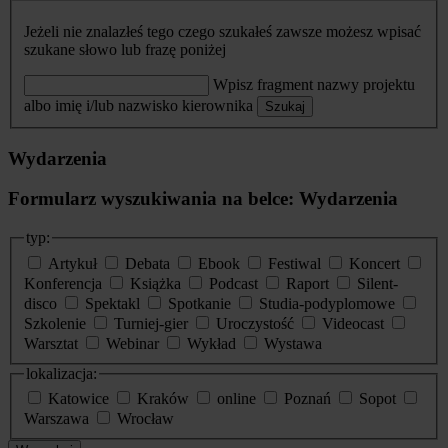
Jeżeli nie znalazłeś tego czego szukałeś zawsze możesz wpisać
szukane słowo lub frazę poniżej
Wpisz fragment nazwy projektu
albo imię i/lub nazwisko kierownika
Szukaj
Wydarzenia
Formularz wyszukiwania na belce: Wydarzenia
typ:
Artykuł
Debata
Ebook
Festiwal
Koncert
Konferencja
Książka
Podcast
Raport
Silent-
disco
Spektakl
Spotkanie
Studia-podyplomowe
Szkolenie
Turniej-gier
Uroczystość
Videocast
Warsztat
Webinar
Wykład
Wystawa
lokalizacja:
Katowice
Kraków
online
Poznań
Sopot
Warszawa
Wrocław