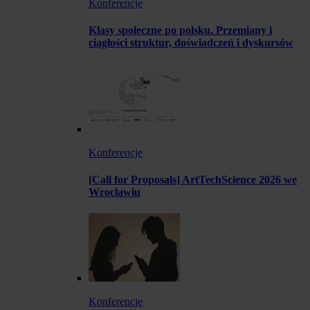
Konferencje
Klasy społeczne po polsku. Przemiany i
ciągłości struktur, doświadczeń i dyskursów
Konferencje
[Call for Proposals] ArtTechScience 2026 we
Wrocławiu
Konferencje