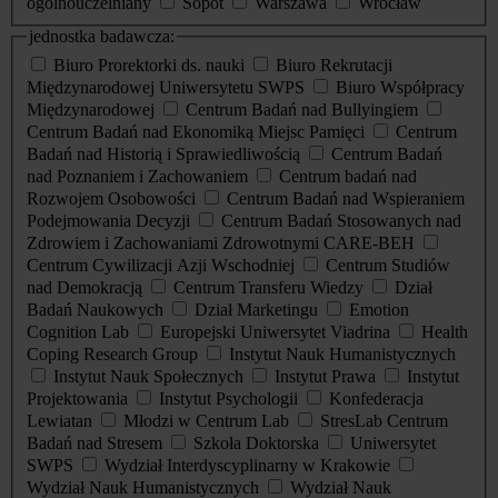
ogólnouczelniany
Sopot
Warszawa
Wrocław
jednostka badawcza:
Biuro Prorektorki ds. nauki
Biuro Rekrutacji
Międzynarodowej Uniwersytetu SWPS
Biuro Współpracy
Międzynarodowej
Centrum Badań nad Bullyingiem
Centrum Badań nad Ekonomiką Miejsc Pamięci
Centrum
Badań nad Historią i Sprawiedliwością
Centrum Badań
nad Poznaniem i Zachowaniem
Centrum badań nad
Rozwojem Osobowości
Centrum Badań nad Wspieraniem
Podejmowania Decyzji
Centrum Badań Stosowanych nad
Zdrowiem i Zachowaniami Zdrowotnymi CARE-BEH
Centrum Cywilizacji Azji Wschodniej
Centrum Studiów
nad Demokracją
Centrum Transferu Wiedzy
Dział
Badań Naukowych
Dział Marketingu
Emotion
Cognition Lab
Europejski Uniwersytet Viadrina
Health
Coping Research Group
Instytut Nauk Humanistycznych
Instytut Nauk Społecznych
Instytut Prawa
Instytut
Projektowania
Instytut Psychologii
Konfederacja
Lewiatan
Młodzi w Centrum Lab
StresLab Centrum
Badań nad Stresem
Szkoła Doktorska
Uniwersytet
SWPS
Wydział Interdyscyplinarny w Krakowie
Wydział Nauk Humanistycznych
Wydział Nauk