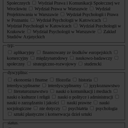
Społecznych
Wydział Prawa i Komunikacji Społecznej we
Wrocławiu
Wydział Prawa w Warszawie
Wydział
Projektowania w Warszawie
Wydział Psychologii i Prawa
w Poznaniu
Wydział Psychologii w Katowicach
Wydział Psychologii w Katowicach
Wydział Psychologii w
Krakowie
Wydział Psychologii w Warszawie
Zakład
Studiów Azjatyckich
typ:
aplikacyjny
finansowany ze środków europejskich
komercyjny
międzynarodowy
naukowo-badawczy
społeczny
strategiczno-rozwojowy
studencki
dyscyplina:
ekonomia i finanse
filozofia
historia
interdyscyplinarne
interdyscyplinarny
językoznawstwo
literaturoznawstwo
nauki o komunikacji i mediach
nauki o kulturze i religii
nauki o polityce i administracji
nauki o zarządzaniu i jakości
nauki prawne
nauki
socjologiczne
nie dotyczy
psychiatria
psychologia
sztuki plastyczne i konserwacja dzieł sztuki
status: