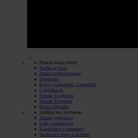
Poznaj naszą ofertę
Studia wyższe
Studia podyplomowe
Doktoraty
Kursy i szkolenia - OpenEdu
Certyfikacje
Szkoła Językowa
Szkoła Trenerów
Drzwi Otwarte
Aplikuj bez problemu
Zasady rekrutacji
Listy rankingowe
Kandydaci z zagranicy
Studenci z innych uczelni