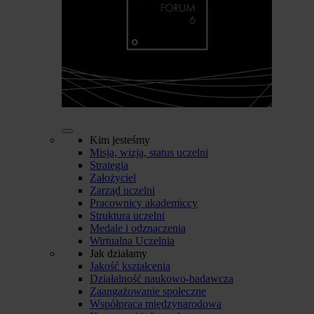
Kim jesteśmy
Misja, wizja, status uczelni
Strategia
Założyciel
Zarząd uczelni
Pracownicy akademiccy
Struktura uczelni
Medale i odznaczenia
Wirtualna Uczelnia
Jak działamy
Jakość kształcenia
Działalność naukowo-badawcza
Zaangażowanie społeczne
Współpraca międzynarodowa