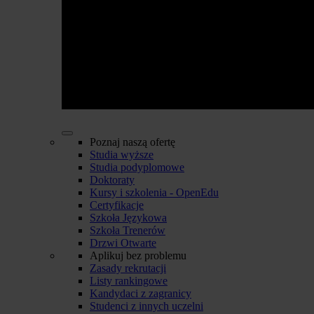
Poznaj naszą ofertę
Studia wyższe
Studia podyplomowe
Doktoraty
Kursy i szkolenia - OpenEdu
Certyfikacje
Szkoła Językowa
Szkoła Trenerów
Drzwi Otwarte
Aplikuj bez problemu
Zasady rekrutacji
Listy rankingowe
Kandydaci z zagranicy
Studenci z innych uczelni