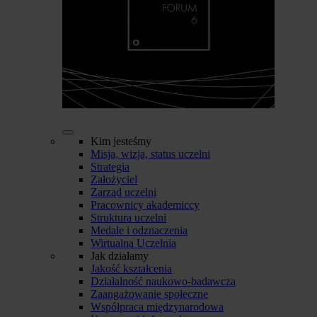
Kim jesteśmy
Misja, wizja, status uczelni
Strategia
Założyciel
Zarząd uczelni
Pracownicy akademiccy
Struktura uczelni
Medale i odznaczenia
Wirtualna Uczelnia
Jak działamy
Jakość kształcenia
Działalność naukowo-badawcza
Zaangażowanie społeczne
Współpraca międzynarodowa