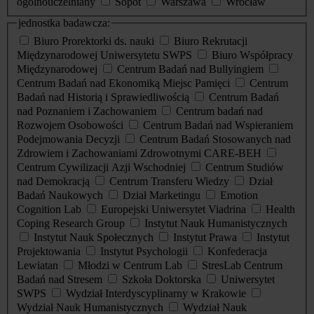
ogólnouczelniany
Sopot
Warszawa
Wrocław
jednostka badawcza:
Biuro Prorektorki ds. nauki
Biuro Rekrutacji
Międzynarodowej Uniwersytetu SWPS
Biuro Współpracy
Międzynarodowej
Centrum Badań nad Bullyingiem
Centrum Badań nad Ekonomiką Miejsc Pamięci
Centrum
Badań nad Historią i Sprawiedliwością
Centrum Badań
nad Poznaniem i Zachowaniem
Centrum badań nad
Rozwojem Osobowości
Centrum Badań nad Wspieraniem
Podejmowania Decyzji
Centrum Badań Stosowanych nad
Zdrowiem i Zachowaniami Zdrowotnymi CARE-BEH
Centrum Cywilizacji Azji Wschodniej
Centrum Studiów
nad Demokracją
Centrum Transferu Wiedzy
Dział
Badań Naukowych
Dział Marketingu
Emotion
Cognition Lab
Europejski Uniwersytet Viadrina
Health
Coping Research Group
Instytut Nauk Humanistycznych
Instytut Nauk Społecznych
Instytut Prawa
Instytut
Projektowania
Instytut Psychologii
Konfederacja
Lewiatan
Młodzi w Centrum Lab
StresLab Centrum
Badań nad Stresem
Szkoła Doktorska
Uniwersytet
SWPS
Wydział Interdyscyplinarny w Krakowie
Wydział Nauk Humanistycznych
Wydział Nauk