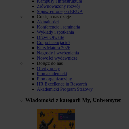
Kampusy i infrastruktura
Zrównoważony rozwój
Sojusz europejski ERUA
Co się u nas dzieje
Aktualności
Konferencje i seminaria
Wykłady i spotkania
Drzwi Otwarte
Co po licencjacie?
Kurs Matura 2026
Nagrody i wyróżnienia
Nowości wydawnicze
Dołącz do nas
Oferty pracy
Pion akademicki
Pion organizacyjny
HR Excellence in Research
Akademicki Program Stażowy
Wiadomości z kategorii
My, Uniwersytet