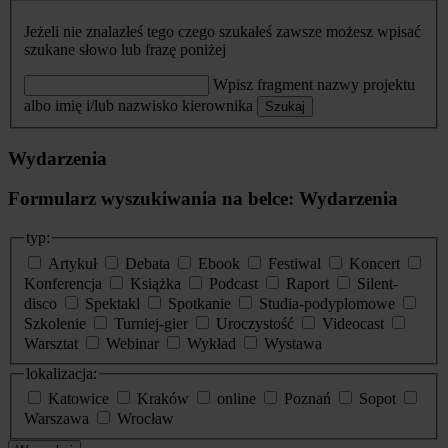
Jeżeli nie znalazłeś tego czego szukałeś zawsze możesz wpisać
szukane słowo lub frazę poniżej
Wpisz fragment nazwy projektu
albo imię i/lub nazwisko kierownika
Szukaj
Wydarzenia
Formularz wyszukiwania na belce: Wydarzenia
typ:
Artykuł
Debata
Ebook
Festiwal
Koncert
Konferencja
Książka
Podcast
Raport
Silent-
disco
Spektakl
Spotkanie
Studia-podyplomowe
Szkolenie
Turniej-gier
Uroczystość
Videocast
Warsztat
Webinar
Wykład
Wystawa
lokalizacja:
Katowice
Kraków
online
Poznań
Sopot
Warszawa
Wrocław