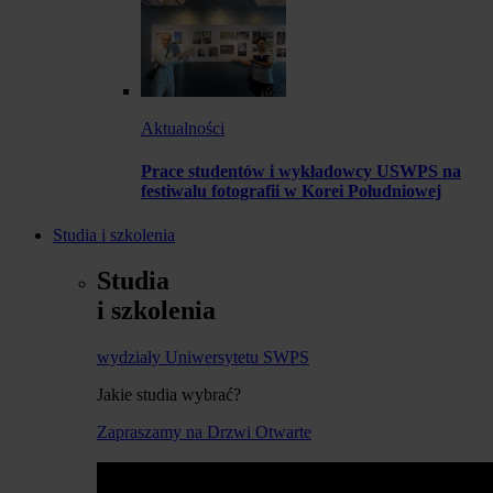
Aktualności
Prace studentów i wykładowcy USWPS na
festiwalu fotografii w Korei Południowej
Studia i szkolenia
Studia
i szkolenia
wydziały Uniwersytetu SWPS
Jakie studia wybrać?
Zapraszamy na Drzwi Otwarte