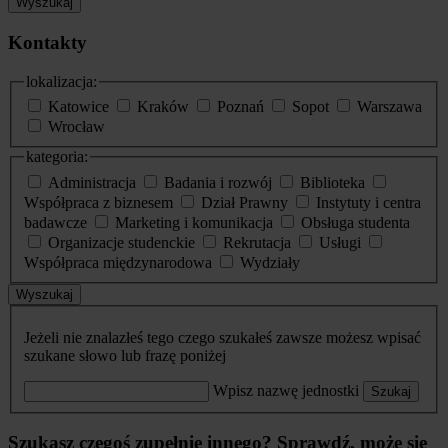
Wyszukaj
Kontakty
lokalizacja:
Katowice
Kraków
Poznań
Sopot
Warszawa
Wrocław
kategoria:
Administracja
Badania i rozwój
Biblioteka
Współpraca z biznesem
Dział Prawny
Instytuty i centra
badawcze
Marketing i komunikacja
Obsługa studenta
Organizacje studenckie
Rekrutacja
Usługi
Współpraca międzynarodowa
Wydziały
Wyszukaj
Jeżeli nie znalazłeś tego czego szukałeś zawsze możesz wpisać
szukane słowo lub frazę poniżej
Wpisz nazwę jednostki
Szukaj
Szukasz czegoś zupełnie innego? Sprawdź, może się