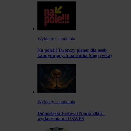
Wykłady i spotkania
Na pole!!! Twórczy plener dla osób
kandydujących na studia (dogrywka)
Wykłady i spotkania
Dolnośląski Festiwal Nauki 2026 –
wydarzenia na USWPS