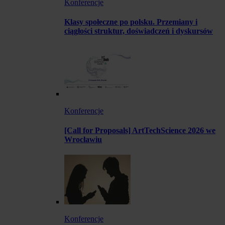
Konferencje
Klasy społeczne po polsku. Przemiany i
ciągłości struktur, doświadczeń i dyskursów
Konferencje
[Call for Proposals] ArtTechScience 2026 we
Wrocławiu
Konferencje