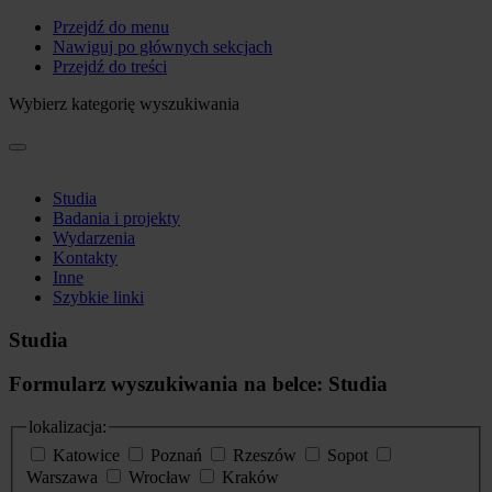
Przejdź do menu
Nawiguj po głównych sekcjach
Przejdź do treści
Wybierz kategorię wyszukiwania
Studia
Badania i projekty
Wydarzenia
Kontakty
Inne
Szybkie linki
Studia
Formularz wyszukiwania na belce: Studia
lokalizacja:
Katowice
Poznań
Rzeszów
Sopot
Warszawa
Wrocław
Kraków