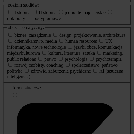
poziom studiów:
I stopnia
II stopnia
jednolite magisterskie
doktoraty
podyplomowe
obszar tematyczny:
biznes, zarządzanie
design, projektowanie, architektura
dziennikarstwo, media
human resources
UX,
informatyka, nowe technologie
języki obce, komunikacja
międzykulturowa
kultura, literatura, sztuka
marketing,
public relations
prawo
psychologia
psychoterapia
rozwój osobisty, coaching
społeczeństwo, państwo,
polityka
zdrowie, zaburzenia psychiczne
AI (sztuczna
inteligencja)
dodatkowe
forma studiów:
informacje
o
studiach