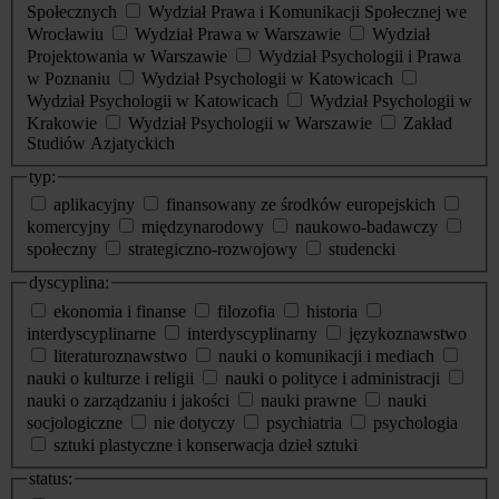
Społecznych
Wydział Prawa i Komunikacji Społecznej we
Wrocławiu
Wydział Prawa w Warszawie
Wydział
Projektowania w Warszawie
Wydział Psychologii i Prawa
w Poznaniu
Wydział Psychologii w Katowicach
Wydział Psychologii w Katowicach
Wydział Psychologii w
Krakowie
Wydział Psychologii w Warszawie
Zakład
Studiów Azjatyckich
typ:
aplikacyjny
finansowany ze środków europejskich
komercyjny
międzynarodowy
naukowo-badawczy
społeczny
strategiczno-rozwojowy
studencki
dyscyplina:
ekonomia i finanse
filozofia
historia
interdyscyplinarne
interdyscyplinarny
językoznawstwo
literaturoznawstwo
nauki o komunikacji i mediach
nauki o kulturze i religii
nauki o polityce i administracji
nauki o zarządzaniu i jakości
nauki prawne
nauki
socjologiczne
nie dotyczy
psychiatria
psychologia
sztuki plastyczne i konserwacja dzieł sztuki
status: