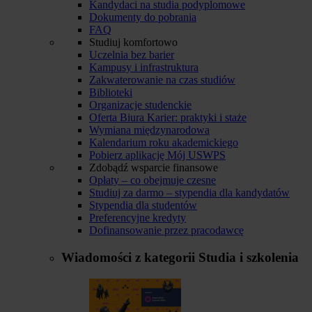
Kandydaci na studia podyplomowe
Dokumenty do pobrania
FAQ
Studiuj komfortowo
Uczelnia bez barier
Kampusy i infrastruktura
Zakwaterowanie na czas studiów
Biblioteki
Organizacje studenckie
Oferta Biura Karier: praktyki i staże
Wymiana międzynarodowa
Kalendarium roku akademickiego
Pobierz aplikację Mój USWPS
Zdobądź wsparcie finansowe
Opłaty – co obejmuje czesne
Studiuj za darmo – stypendia dla kandydatów
Stypendia dla studentów
Preferencyjne kredyty
Dofinansowanie przez pracodawcę
Wiadomości z kategorii
Studia i szkolenia