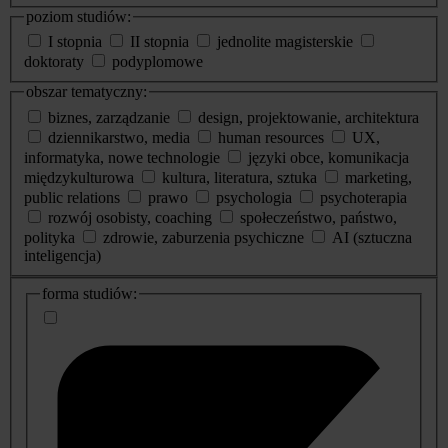
poziom studiów:
I stopnia
II stopnia
jednolite magisterskie
doktoraty
podyplomowe
obszar tematyczny:
biznes, zarządzanie
design, projektowanie, architektura
dziennikarstwo, media
human resources
UX,
informatyka, nowe technologie
języki obce, komunikacja
międzykulturowa
kultura, literatura, sztuka
marketing,
public relations
prawo
psychologia
psychoterapia
rozwój osobisty, coaching
społeczeństwo, państwo,
polityka
zdrowie, zaburzenia psychiczne
AI (sztuczna
inteligencja)
dodatkowe
forma studiów:
informacje
o
studiach