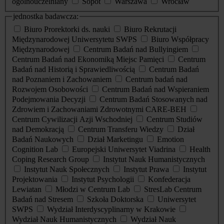
ogólnouczelniany
Sopot
Warszawa
Wrocław
jednostka badawcza:
Biuro Prorektorki ds. nauki
Biuro Rekrutacji
Międzynarodowej Uniwersytetu SWPS
Biuro Współpracy
Międzynarodowej
Centrum Badań nad Bullyingiem
Centrum Badań nad Ekonomiką Miejsc Pamięci
Centrum
Badań nad Historią i Sprawiedliwością
Centrum Badań
nad Poznaniem i Zachowaniem
Centrum badań nad
Rozwojem Osobowości
Centrum Badań nad Wspieraniem
Podejmowania Decyzji
Centrum Badań Stosowanych nad
Zdrowiem i Zachowaniami Zdrowotnymi CARE-BEH
Centrum Cywilizacji Azji Wschodniej
Centrum Studiów
nad Demokracją
Centrum Transferu Wiedzy
Dział
Badań Naukowych
Dział Marketingu
Emotion
Cognition Lab
Europejski Uniwersytet Viadrina
Health
Coping Research Group
Instytut Nauk Humanistycznych
Instytut Nauk Społecznych
Instytut Prawa
Instytut
Projektowania
Instytut Psychologii
Konfederacja
Lewiatan
Młodzi w Centrum Lab
StresLab Centrum
Badań nad Stresem
Szkoła Doktorska
Uniwersytet
SWPS
Wydział Interdyscyplinarny w Krakowie
Wydział Nauk Humanistycznych
Wydział Nauk