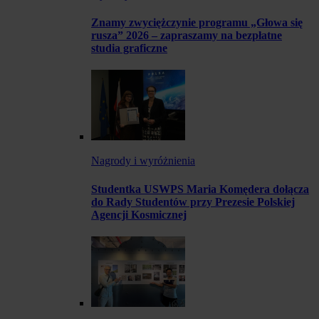
Znamy zwyciężczynie programu „Głowa się
rusza” 2026 – zapraszamy na bezpłatne
studia graficzne
Nagrody i wyróżnienia
Studentka USWPS Maria Komędera dołącza
do Rady Studentów przy Prezesie Polskiej
Agencji Kosmicznej