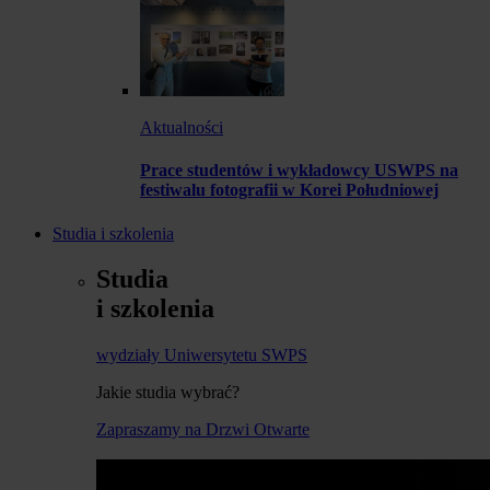
Aktualności
Prace studentów i wykładowcy USWPS na
festiwalu fotografii w Korei Południowej
Studia i szkolenia
Studia
i szkolenia
wydziały Uniwersytetu SWPS
Jakie studia wybrać?
Zapraszamy na Drzwi Otwarte