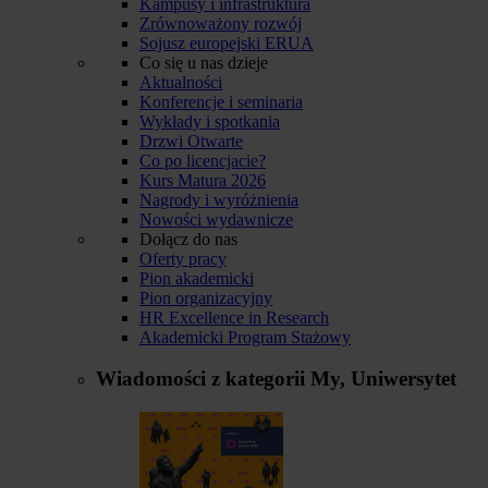
Kampusy i infrastruktura
Zrównoważony rozwój
Sojusz europejski ERUA
Co się u nas dzieje
Aktualności
Konferencje i seminaria
Wykłady i spotkania
Drzwi Otwarte
Co po licencjacie?
Kurs Matura 2026
Nagrody i wyróżnienia
Nowości wydawnicze
Dołącz do nas
Oferty pracy
Pion akademicki
Pion organizacyjny
HR Excellence in Research
Akademicki Program Stażowy
Wiadomości z kategorii
My, Uniwersytet