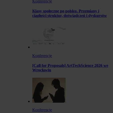
Konferencje
Klasy społeczne po polsku. Przemiany i
ciągłości struktur, doświadczeń i dyskursów
Konferencje
[Call for Proposals] ArtTechScience 2026 we
Wrocławiu
Konferencje