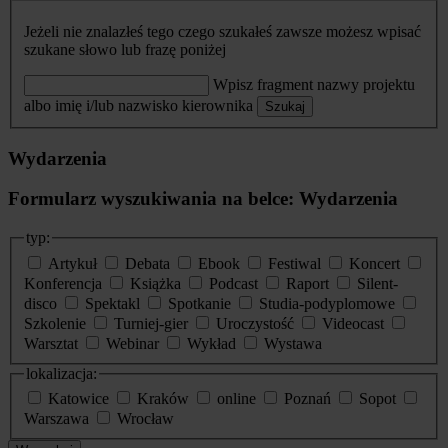
Jeżeli nie znalazłeś tego czego szukałeś zawsze możesz wpisać
szukane słowo lub frazę poniżej
Wpisz fragment nazwy projektu
albo imię i/lub nazwisko kierownika
Szukaj
Wydarzenia
Formularz wyszukiwania na belce: Wydarzenia
typ:
Artykuł
Debata
Ebook
Festiwal
Koncert
Konferencja
Książka
Podcast
Raport
Silent-
disco
Spektakl
Spotkanie
Studia-podyplomowe
Szkolenie
Turniej-gier
Uroczystość
Videocast
Warsztat
Webinar
Wykład
Wystawa
lokalizacja:
Katowice
Kraków
online
Poznań
Sopot
Warszawa
Wrocław