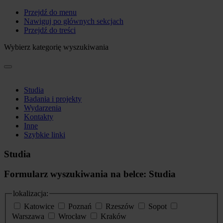
Przejdź do menu
Nawiguj po głównych sekcjach
Przejdź do treści
Wybierz kategorię wyszukiwania
Studia
Badania i projekty
Wydarzenia
Kontakty
Inne
Szybkie linki
Studia
Formularz wyszukiwania na belce: Studia
lokalizacja:
Katowice
Poznań
Rzeszów
Sopot
Warszawa
Wrocław
Kraków