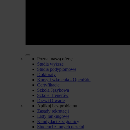
Poznaj naszą ofertę
Studia wyższe
Studia podyplomowe
Doktoraty
Kursy i szkolenia - OpenEdu
Certyfikacje
Szkoła Językowa
Szkoła Trenerów
Drzwi Otwarte
Aplikuj bez problemu
Zasady rekrutacji
Listy rankingowe
Kandydaci z zagranicy
Studenci z innych uczelni