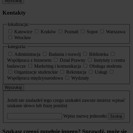
Wyszukaj
Kontakty
lokalizacja:
Katowice
Kraków
Poznań
Sopot
Warszawa
Wrocław
kategoria:
Administracja
Badania i rozwój
Biblioteka
Współpraca z biznesem
Dział Prawny
Instytuty i centra
badawcze
Marketing i komunikacja
Obsługa studenta
Organizacje studenckie
Rekrutacja
Usługi
Współpraca międzynarodowa
Wydziały
Wyszukaj
Jeżeli nie znalazłeś tego czego szukałeś zawsze możesz wpisać
szukane słowo lub frazę poniżej
Wpisz nazwę jednostki
Szukaj
Szukasz czegoś zupełnie innego? Sprawdź, może się