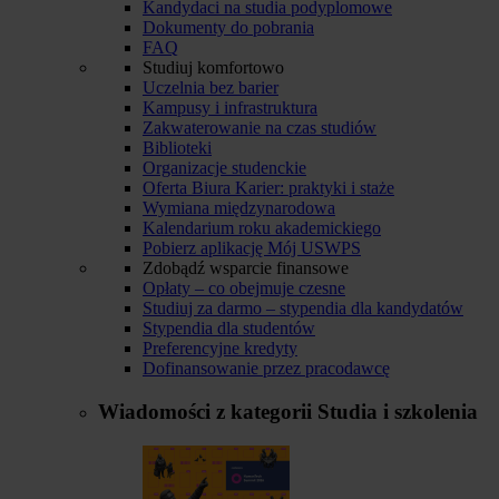
Kandydaci na studia podyplomowe
Dokumenty do pobrania
FAQ
Studiuj komfortowo
Uczelnia bez barier
Kampusy i infrastruktura
Zakwaterowanie na czas studiów
Biblioteki
Organizacje studenckie
Oferta Biura Karier: praktyki i staże
Wymiana międzynarodowa
Kalendarium roku akademickiego
Pobierz aplikację Mój USWPS
Zdobądź wsparcie finansowe
Opłaty – co obejmuje czesne
Studiuj za darmo – stypendia dla kandydatów
Stypendia dla studentów
Preferencyjne kredyty
Dofinansowanie przez pracodawcę
Wiadomości z kategorii
Studia i szkolenia