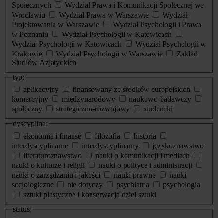
Społecznych
Wydział Prawa i Komunikacji Społecznej we
Wrocławiu
Wydział Prawa w Warszawie
Wydział
Projektowania w Warszawie
Wydział Psychologii i Prawa
w Poznaniu
Wydział Psychologii w Katowicach
Wydział Psychologii w Katowicach
Wydział Psychologii w
Krakowie
Wydział Psychologii w Warszawie
Zakład
Studiów Azjatyckich
typ:
aplikacyjny
finansowany ze środków europejskich
komercyjny
międzynarodowy
naukowo-badawczy
społeczny
strategiczno-rozwojowy
studencki
dyscyplina:
ekonomia i finanse
filozofia
historia
interdyscyplinarne
interdyscyplinarny
językoznawstwo
literaturoznawstwo
nauki o komunikacji i mediach
nauki o kulturze i religii
nauki o polityce i administracji
nauki o zarządzaniu i jakości
nauki prawne
nauki
socjologiczne
nie dotyczy
psychiatria
psychologia
sztuki plastyczne i konserwacja dzieł sztuki
status: