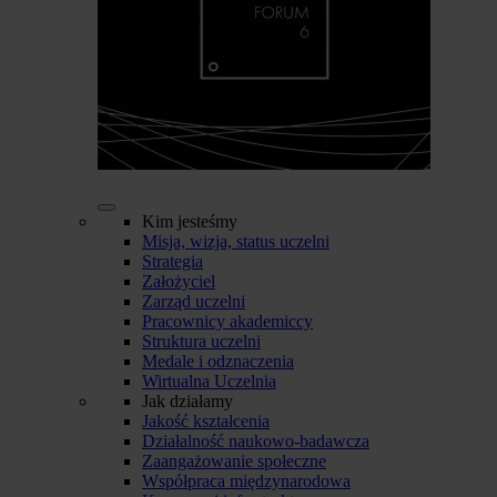
Kim jesteśmy
Misja, wizja, status uczelni
Strategia
Założyciel
Zarząd uczelni
Pracownicy akademiccy
Struktura uczelni
Medale i odznaczenia
Wirtualna Uczelnia
Jak działamy
Jakość kształcenia
Działalność naukowo-badawcza
Zaangażowanie społeczne
Współpraca międzynarodowa