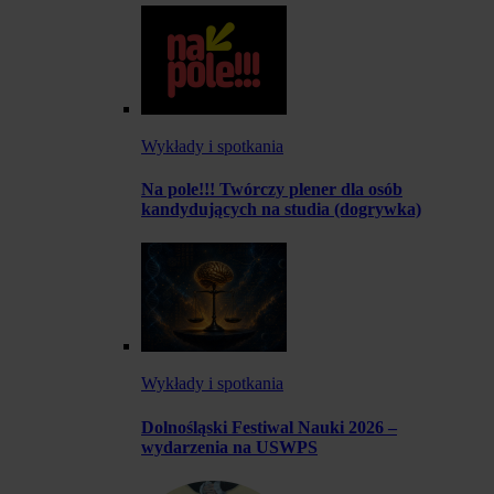
Wykłady i spotkania
Na pole!!! Twórczy plener dla osób
kandydujących na studia (dogrywka)
Wykłady i spotkania
Dolnośląski Festiwal Nauki 2026 –
wydarzenia na USWPS