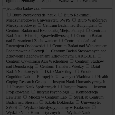
ogólnouczelniany
Sopot
Warszawa
Wrocław
jednostka badawcza:
Biuro Prorektorki ds. nauki
Biuro Rekrutacji
Międzynarodowej Uniwersytetu SWPS
Biuro Współpracy
Międzynarodowej
Centrum Badań nad Bullyingiem
Centrum Badań nad Ekonomiką Miejsc Pamięci
Centrum
Badań nad Historią i Sprawiedliwością
Centrum Badań
nad Poznaniem i Zachowaniem
Centrum badań nad
Rozwojem Osobowości
Centrum Badań nad Wspieraniem
Podejmowania Decyzji
Centrum Badań Stosowanych nad
Zdrowiem i Zachowaniami Zdrowotnymi CARE-BEH
Centrum Cywilizacji Azji Wschodniej
Centrum Studiów
nad Demokracją
Centrum Transferu Wiedzy
Dział
Badań Naukowych
Dział Marketingu
Emotion
Cognition Lab
Europejski Uniwersytet Viadrina
Health
Coping Research Group
Instytut Nauk Humanistycznych
Instytut Nauk Społecznych
Instytut Prawa
Instytut
Projektowania
Instytut Psychologii
Konfederacja
Lewiatan
Młodzi w Centrum Lab
StresLab Centrum
Badań nad Stresem
Szkoła Doktorska
Uniwersytet
SWPS
Wydział Interdyscyplinarny w Krakowie
Wydział Nauk Humanistycznych
Wydział Nauk