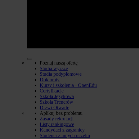
Poznaj naszą ofertę
Studia wyższe
Studia podyplomowe
Doktoraty
Kursy i szkolenia - OpenEdu
Certyfikacje
Szkoła Językowa
Szkoła Trenerów
Drzwi Otwarte
Aplikuj bez problemu
Zasady rekrutacji
Listy rankingowe
Kandydaci z zagranicy
Studenci z innych uczelni