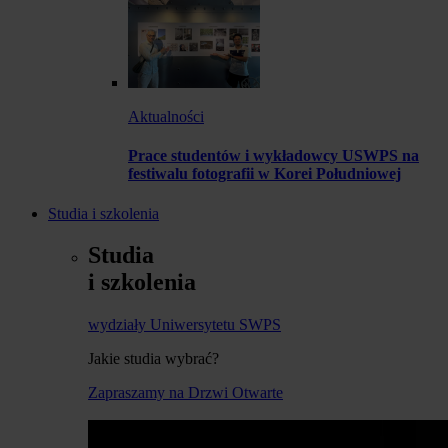
Aktualności
Prace studentów i wykładowcy USWPS na
festiwalu fotografii w Korei Południowej
Studia i szkolenia
Studia
i szkolenia
wydziały Uniwersytetu SWPS
Jakie studia wybrać?
Zapraszamy na Drzwi Otwarte