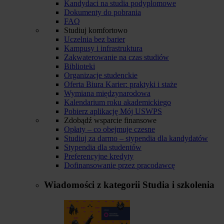
Kandydaci na studia podyplomowe
Dokumenty do pobrania
FAQ
Studiuj komfortowo
Uczelnia bez barier
Kampusy i infrastruktura
Zakwaterowanie na czas studiów
Biblioteki
Organizacje studenckie
Oferta Biura Karier: praktyki i staże
Wymiana międzynarodowa
Kalendarium roku akademickiego
Pobierz aplikację Mój USWPS
Zdobądź wsparcie finansowe
Opłaty – co obejmuje czesne
Studiuj za darmo – stypendia dla kandydatów
Stypendia dla studentów
Preferencyjne kredyty
Dofinansowanie przez pracodawcę
Wiadomości z kategorii
Studia i szkolenia