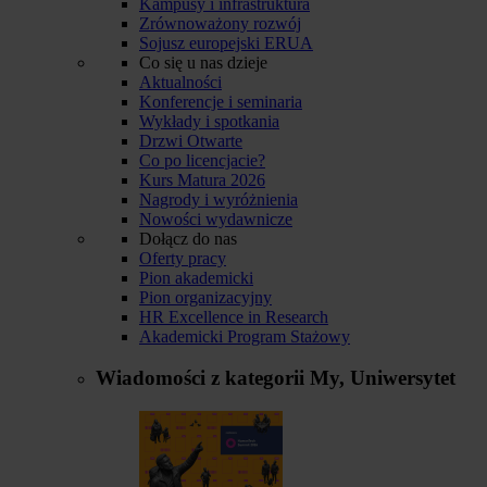
Kampusy i infrastruktura
Zrównoważony rozwój
Sojusz europejski ERUA
Co się u nas dzieje
Aktualności
Konferencje i seminaria
Wykłady i spotkania
Drzwi Otwarte
Co po licencjacie?
Kurs Matura 2026
Nagrody i wyróżnienia
Nowości wydawnicze
Dołącz do nas
Oferty pracy
Pion akademicki
Pion organizacyjny
HR Excellence in Research
Akademicki Program Stażowy
Wiadomości z kategorii
My, Uniwersytet