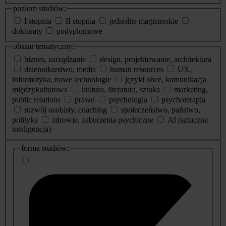
poziom studiów:
I stopnia
II stopnia
jednolite magisterskie
doktoraty
podyplomowe
obszar tematyczny:
biznes, zarządzanie
design, projektowanie, architektura
dziennikarstwo, media
human resources
UX,
informatyka, nowe technologie
języki obce, komunikacja
międzykulturowa
kultura, literatura, sztuka
marketing,
public relations
prawo
psychologia
psychoterapia
rozwój osobisty, coaching
społeczeństwo, państwo,
polityka
zdrowie, zaburzenia psychiczne
AI (sztuczna
inteligencja)
dodatkowe
forma studiów:
informacje
o
studiach