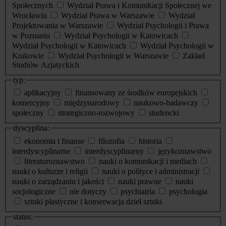
Społecznych
Wydział Prawa i Komunikacji Społecznej we
Wrocławiu
Wydział Prawa w Warszawie
Wydział
Projektowania w Warszawie
Wydział Psychologii i Prawa
w Poznaniu
Wydział Psychologii w Katowicach
Wydział Psychologii w Katowicach
Wydział Psychologii w
Krakowie
Wydział Psychologii w Warszawie
Zakład
Studiów Azjatyckich
typ:
aplikacyjny
finansowany ze środków europejskich
komercyjny
międzynarodowy
naukowo-badawczy
społeczny
strategiczno-rozwojowy
studencki
dyscyplina:
ekonomia i finanse
filozofia
historia
interdyscyplinarne
interdyscyplinarny
językoznawstwo
literaturoznawstwo
nauki o komunikacji i mediach
nauki o kulturze i religii
nauki o polityce i administracji
nauki o zarządzaniu i jakości
nauki prawne
nauki
socjologiczne
nie dotyczy
psychiatria
psychologia
sztuki plastyczne i konserwacja dzieł sztuki
status: