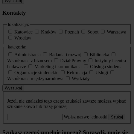
Wyszukaj
Kontakty
lokalizacja:
Katowice
Kraków
Poznań
Sopot
Warszawa
Wrocław
kategoria:
Administracja
Badania i rozwój
Biblioteka
Współpraca z biznesem
Dział Prawny
Instytuty i centra
badawcze
Marketing i komunikacja
Obsługa studenta
Organizacje studenckie
Rekrutacja
Usługi
Współpraca międzynarodowa
Wydziały
Wyszukaj
Jeżeli nie znalazłeś tego czego szukałeś zawsze możesz wpisać
szukane słowo lub frazę poniżej
Wpisz nazwę jednostki
Szukaj
Szukasz czegoś zupełnie innego? Sprawdź, może się