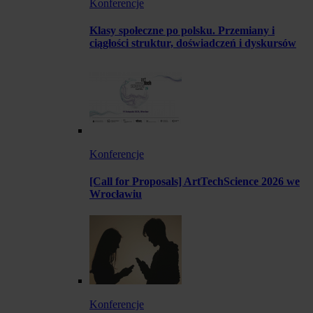
Konferencje
Klasy społeczne po polsku. Przemiany i
ciągłości struktur, doświadczeń i dyskursów
Konferencje
[Call for Proposals] ArtTechScience 2026 we
Wrocławiu
Konferencje