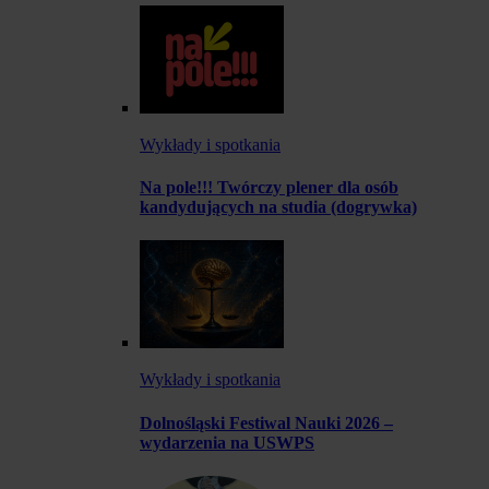
Wykłady i spotkania
Na pole!!! Twórczy plener dla osób
kandydujących na studia (dogrywka)
Wykłady i spotkania
Dolnośląski Festiwal Nauki 2026 –
wydarzenia na USWPS