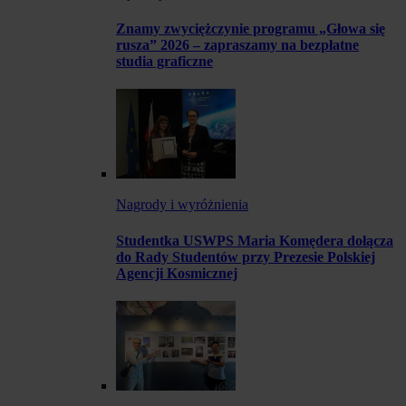
Znamy zwyciężczynie programu „Głowa się
rusza” 2026 – zapraszamy na bezpłatne
studia graficzne
Nagrody i wyróżnienia
Studentka USWPS Maria Komędera dołącza
do Rady Studentów przy Prezesie Polskiej
Agencji Kosmicznej