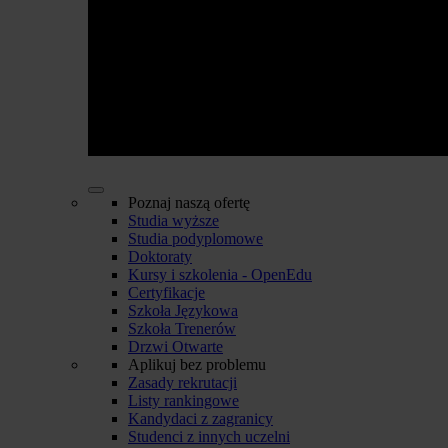
Poznaj naszą ofertę
Studia wyższe
Studia podyplomowe
Doktoraty
Kursy i szkolenia - OpenEdu
Certyfikacje
Szkoła Językowa
Szkoła Trenerów
Drzwi Otwarte
Aplikuj bez problemu
Zasady rekrutacji
Listy rankingowe
Kandydaci z zagranicy
Studenci z innych uczelni