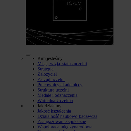
Kim jesteśmy
Misja, wizja, status uczelni
Strategia
Założyciel
Zarząd uczelni
Pracownicy akademiccy
Struktura uczelni
Medale i odznaczenia
Wirtualna Uczelnia
Jak działamy
Jakość kształcenia
Działalność naukowo-badawcza
Zaangażowanie społeczne
Współpraca międzynarodowa