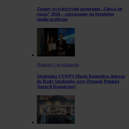
Znamy zwyciężczynie programu „Głowa się
rusza” 2026 – zapraszamy na bezpłatne
studia graficzne
Nagrody i wyróżnienia
Studentka USWPS Maria Komędera dołącza
do Rady Studentów przy Prezesie Polskiej
Agencji Kosmicznej