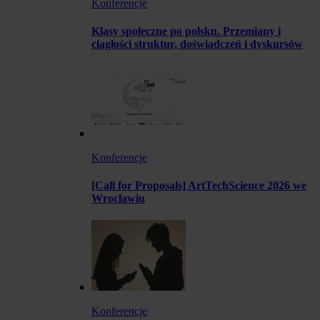
Konferencje
Klasy społeczne po polsku. Przemiany i
ciągłości struktur, doświadczeń i dyskursów
Konferencje
[Call for Proposals] ArtTechScience 2026 we
Wrocławiu
Konferencje