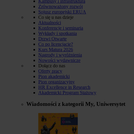
Kampusy i infrastruktura
Zrównoważony rozwój
Sojusz europejski ERUA
Co się u nas dzieje
Aktualności
Konferencje i seminaria
Wykłady i spotkania
Drzwi Otwarte
Co po licencjacie?
Kurs Matura 2026
Nagrody i wyróżnienia
Nowości wydawnicze
Dołącz do nas
Oferty pracy
Pion akademicki
Pion organizacyjny
HR Excellence in Research
Akademicki Program Stażowy
Wiadomości z kategorii
My, Uniwersytet