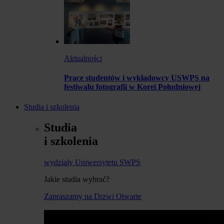
Aktualności
Prace studentów i wykładowcy USWPS na
festiwalu fotografii w Korei Południowej
Studia i szkolenia
Studia
i szkolenia
wydziały Uniwersytetu SWPS
Jakie studia wybrać?
Zapraszamy na Drzwi Otwarte