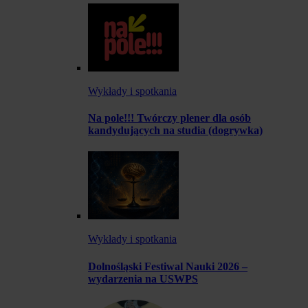
Wykłady i spotkania
Na pole!!! Twórczy plener dla osób
kandydujących na studia (dogrywka)
Wykłady i spotkania
Dolnośląski Festiwal Nauki 2026 –
wydarzenia na USWPS