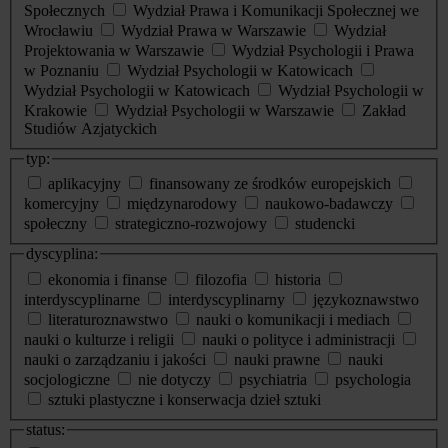
Społecznych
Wydział Prawa i Komunikacji Społecznej we
Wrocławiu
Wydział Prawa w Warszawie
Wydział
Projektowania w Warszawie
Wydział Psychologii i Prawa
w Poznaniu
Wydział Psychologii w Katowicach
Wydział Psychologii w Katowicach
Wydział Psychologii w
Krakowie
Wydział Psychologii w Warszawie
Zakład
Studiów Azjatyckich
typ:
aplikacyjny
finansowany ze środków europejskich
komercyjny
międzynarodowy
naukowo-badawczy
społeczny
strategiczno-rozwojowy
studencki
dyscyplina:
ekonomia i finanse
filozofia
historia
interdyscyplinarne
interdyscyplinarny
językoznawstwo
literaturoznawstwo
nauki o komunikacji i mediach
nauki o kulturze i religii
nauki o polityce i administracji
nauki o zarządzaniu i jakości
nauki prawne
nauki
socjologiczne
nie dotyczy
psychiatria
psychologia
sztuki plastyczne i konserwacja dzieł sztuki
status: