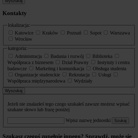
Wyszukaj
Kontakty
lokalizacja:
Katowice
Kraków
Poznań
Sopot
Warszawa
Wrocław
kategoria:
Administracja
Badania i rozwój
Biblioteka
Współpraca z biznesem
Dział Prawny
Instytuty i centra
badawcze
Marketing i komunikacja
Obsługa studenta
Organizacje studenckie
Rekrutacja
Usługi
Współpraca międzynarodowa
Wydziały
Wyszukaj
Jeżeli nie znalazłeś tego czego szukałeś zawsze możesz wpisać
szukane słowo lub frazę poniżej
Wpisz nazwę jednostki
Szukaj
Szukasz czegoś zupełnie innego? Sprawdź, może się