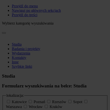
Przejdź do menu
Nawiguj po głównych sekcjach
Przejdź do treści
Wybierz kategorię wyszukiwania
Studia
Badania i projekty
Wydarzenia
Kontakty
Inne
Szybkie linki
Studia
Formularz wyszukiwania na belce: Studia
lokalizacja:
Katowice
Poznań
Rzeszów
Sopot
Warszawa
Wrocław
Kraków