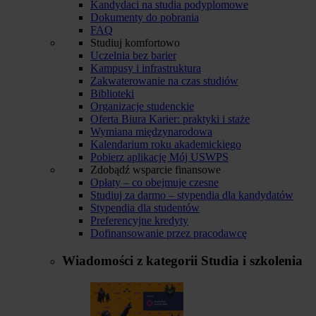
Kandydaci na studia podyplomowe
Dokumenty do pobrania
FAQ
Studiuj komfortowo
Uczelnia bez barier
Kampusy i infrastruktura
Zakwaterowanie na czas studiów
Biblioteki
Organizacje studenckie
Oferta Biura Karier: praktyki i staże
Wymiana międzynarodowa
Kalendarium roku akademickiego
Pobierz aplikację Mój USWPS
Zdobądź wsparcie finansowe
Opłaty – co obejmuje czesne
Studiuj za darmo – stypendia dla kandydatów
Stypendia dla studentów
Preferencyjne kredyty
Dofinansowanie przez pracodawcę
Wiadomości z kategorii
Studia i szkolenia