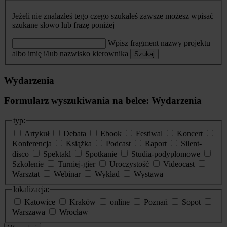
Jeżeli nie znalazłeś tego czego szukałeś zawsze możesz wpisać
szukane słowo lub frazę poniżej
Wpisz fragment nazwy projektu
albo imię i/lub nazwisko kierownika
Szukaj
Wydarzenia
Formularz wyszukiwania na belce: Wydarzenia
typ:
Artykuł
Debata
Ebook
Festiwal
Koncert
Konferencja
Książka
Podcast
Raport
Silent-
disco
Spektakl
Spotkanie
Studia-podyplomowe
Szkolenie
Turniej-gier
Uroczystość
Videocast
Warsztat
Webinar
Wykład
Wystawa
lokalizacja:
Katowice
Kraków
online
Poznań
Sopot
Warszawa
Wrocław