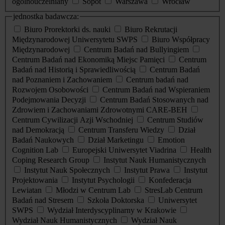
ogólnouczelniany
Sopot
Warszawa
Wrocław
jednostka badawcza:
Biuro Prorektorki ds. nauki
Biuro Rekrutacji
Międzynarodowej Uniwersytetu SWPS
Biuro Współpracy
Międzynarodowej
Centrum Badań nad Bullyingiem
Centrum Badań nad Ekonomiką Miejsc Pamięci
Centrum
Badań nad Historią i Sprawiedliwością
Centrum Badań
nad Poznaniem i Zachowaniem
Centrum badań nad
Rozwojem Osobowości
Centrum Badań nad Wspieraniem
Podejmowania Decyzji
Centrum Badań Stosowanych nad
Zdrowiem i Zachowaniami Zdrowotnymi CARE-BEH
Centrum Cywilizacji Azji Wschodniej
Centrum Studiów
nad Demokracją
Centrum Transferu Wiedzy
Dział
Badań Naukowych
Dział Marketingu
Emotion
Cognition Lab
Europejski Uniwersytet Viadrina
Health
Coping Research Group
Instytut Nauk Humanistycznych
Instytut Nauk Społecznych
Instytut Prawa
Instytut
Projektowania
Instytut Psychologii
Konfederacja
Lewiatan
Młodzi w Centrum Lab
StresLab Centrum
Badań nad Stresem
Szkoła Doktorska
Uniwersytet
SWPS
Wydział Interdyscyplinarny w Krakowie
Wydział Nauk Humanistycznych
Wydział Nauk