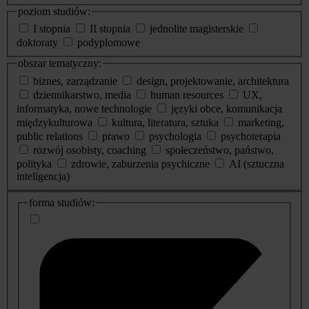
poziom studiów:
I stopnia
II stopnia
jednolite magisterskie
doktoraty
podyplomowe
obszar tematyczny:
biznes, zarządzanie
design, projektowanie, architektura
dziennikarstwo, media
human resources
UX,
informatyka, nowe technologie
języki obce, komunikacja
międzykulturowa
kultura, literatura, sztuka
marketing,
public relations
prawo
psychologia
psychoterapia
rozwój osobisty, coaching
społeczeństwo, państwo,
polityka
zdrowie, zaburzenia psychiczne
AI (sztuczna
inteligencja)
dodatkowe
forma studiów:
informacje
o
studiach