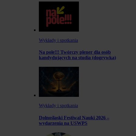
Wykłady i spotkania
Na pole!!! Twórczy plener dla osób
kandydujących na studia (dogrywka)
Wykłady i spotkania
Dolnośląski Festiwal Nauki 2026 –
wydarzenia na USWPS