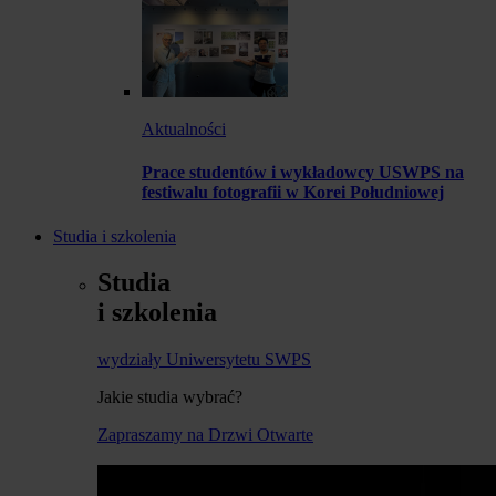
Aktualności
Prace studentów i wykładowcy USWPS na
festiwalu fotografii w Korei Południowej
Studia i szkolenia
Studia
i szkolenia
wydziały Uniwersytetu SWPS
Jakie studia wybrać?
Zapraszamy na Drzwi Otwarte