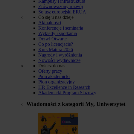
Kampusy i infrastruktura
Zrównoważony rozwój
Sojusz europejski ERUA
Co się u nas dzieje
Aktualności
Konferencje i seminaria
Wykłady i spotkania
Drzwi Otwarte
Co po licencjacie?
Kurs Matura 2026
Nagrody i wyróżnienia
Nowości wydawnicze
Dołącz do nas
Oferty pracy
Pion akademicki
Pion organizacyjny
HR Excellence in Research
Akademicki Program Stażowy
Wiadomości z kategorii
My, Uniwersytet