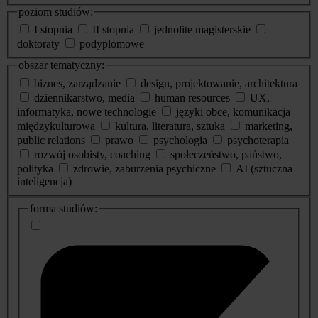
poziom studiów:
I stopnia
II stopnia
jednolite magisterskie
doktoraty
podyplomowe
obszar tematyczny:
biznes, zarządzanie
design, projektowanie, architektura
dziennikarstwo, media
human resources
UX,
informatyka, nowe technologie
języki obce, komunikacja
międzykulturowa
kultura, literatura, sztuka
marketing,
public relations
prawo
psychologia
psychoterapia
rozwój osobisty, coaching
społeczeństwo, państwo,
polityka
zdrowie, zaburzenia psychiczne
AI (sztuczna
inteligencja)
dodatkowe
forma studiów:
informacje
o
studiach