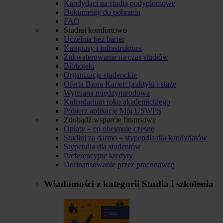
Kandydaci na studia podyplomowe
Dokumenty do pobrania
FAQ
Studiuj komfortowo
Uczelnia bez barier
Kampusy i infrastruktura
Zakwaterowanie na czas studiów
Biblioteki
Organizacje studenckie
Oferta Biura Karier: praktyki i staże
Wymiana międzynarodowa
Kalendarium roku akademickiego
Pobierz aplikację Mój USWPS
Zdobądź wsparcie finansowe
Opłaty – co obejmuje czesne
Studiuj za darmo – stypendia dla kandydatów
Stypendia dla studentów
Preferencyjne kredyty
Dofinansowanie przez pracodawcę
Wiadomości z kategorii
Studia i szkolenia