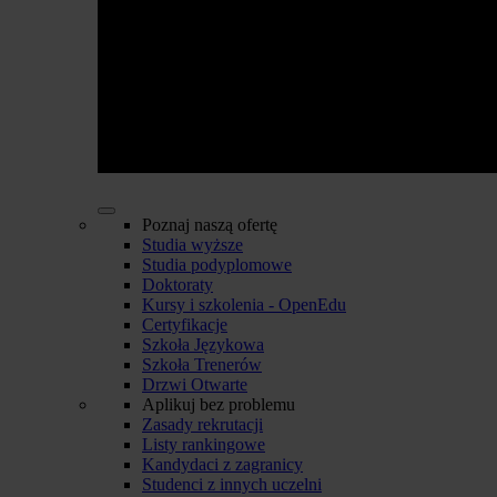
Poznaj naszą ofertę
Studia wyższe
Studia podyplomowe
Doktoraty
Kursy i szkolenia - OpenEdu
Certyfikacje
Szkoła Językowa
Szkoła Trenerów
Drzwi Otwarte
Aplikuj bez problemu
Zasady rekrutacji
Listy rankingowe
Kandydaci z zagranicy
Studenci z innych uczelni