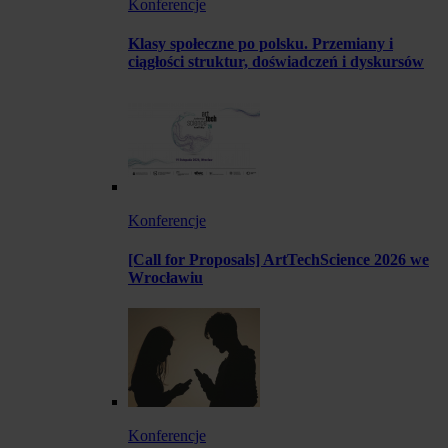
Konferencje
Klasy społeczne po polsku. Przemiany i
ciągłości struktur, doświadczeń i dyskursów
Konferencje
[Call for Proposals] ArtTechScience 2026 we
Wrocławiu
Konferencje