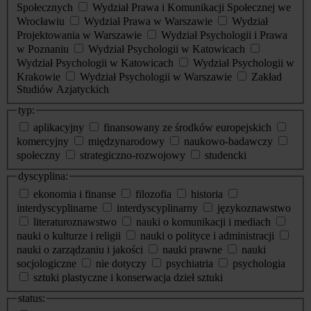
Społecznych
Wydział Prawa i Komunikacji Społecznej we
Wrocławiu
Wydział Prawa w Warszawie
Wydział
Projektowania w Warszawie
Wydział Psychologii i Prawa
w Poznaniu
Wydział Psychologii w Katowicach
Wydział Psychologii w Katowicach
Wydział Psychologii w
Krakowie
Wydział Psychologii w Warszawie
Zakład
Studiów Azjatyckich
typ:
aplikacyjny
finansowany ze środków europejskich
komercyjny
międzynarodowy
naukowo-badawczy
społeczny
strategiczno-rozwojowy
studencki
dyscyplina:
ekonomia i finanse
filozofia
historia
interdyscyplinarne
interdyscyplinarny
językoznawstwo
literaturoznawstwo
nauki o komunikacji i mediach
nauki o kulturze i religii
nauki o polityce i administracji
nauki o zarządzaniu i jakości
nauki prawne
nauki
socjologiczne
nie dotyczy
psychiatria
psychologia
sztuki plastyczne i konserwacja dzieł sztuki
status: