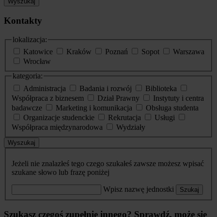
Wyszukaj
Kontakty
lokalizacja:
Katowice
Kraków
Poznań
Sopot
Warszawa
Wrocław
kategoria:
Administracja
Badania i rozwój
Biblioteka
Współpraca z biznesem
Dział Prawny
Instytuty i centra
badawcze
Marketing i komunikacja
Obsługa studenta
Organizacje studenckie
Rekrutacja
Usługi
Współpraca międzynarodowa
Wydziały
Wyszukaj
Jeżeli nie znalazłeś tego czego szukałeś zawsze możesz wpisać
szukane słowo lub frazę poniżej
Wpisz nazwę jednostki
Szukaj
Szukasz czegoś zupełnie innego? Sprawdź, może się