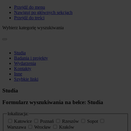
Przejdź do menu
Nawiguj po głównych sekcjach
Przejdź do treści
Wybierz kategorię wyszukiwania
Studia
Badania i projekty
Wydarzenia
Kontakty
Inne
Szybkie linki
Studia
Formularz wyszukiwania na belce: Studia
lokalizacja:
Katowice
Poznań
Rzeszów
Sopot
Warszawa
Wrocław
Kraków