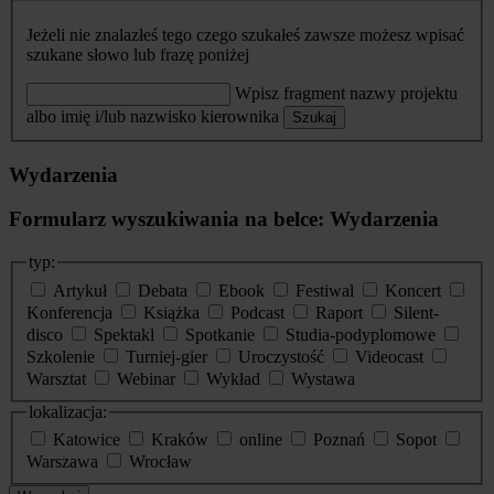
Jeżeli nie znalazłeś tego czego szukałeś zawsze możesz wpisać
szukane słowo lub frazę poniżej
Wpisz fragment nazwy projektu
albo imię i/lub nazwisko kierownika
Szukaj
Wydarzenia
Formularz wyszukiwania na belce: Wydarzenia
typ:
Artykuł
Debata
Ebook
Festiwal
Koncert
Konferencja
Książka
Podcast
Raport
Silent-
disco
Spektakl
Spotkanie
Studia-podyplomowe
Szkolenie
Turniej-gier
Uroczystość
Videocast
Warsztat
Webinar
Wykład
Wystawa
lokalizacja:
Katowice
Kraków
online
Poznań
Sopot
Warszawa
Wrocław