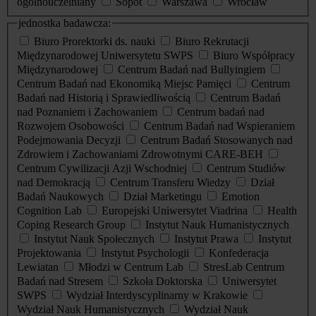
ogólnouczelniany
Sopot
Warszawa
Wrocław
jednostka badawcza:
Biuro Prorektorki ds. nauki
Biuro Rekrutacji
Międzynarodowej Uniwersytetu SWPS
Biuro Współpracy
Międzynarodowej
Centrum Badań nad Bullyingiem
Centrum Badań nad Ekonomiką Miejsc Pamięci
Centrum
Badań nad Historią i Sprawiedliwością
Centrum Badań
nad Poznaniem i Zachowaniem
Centrum badań nad
Rozwojem Osobowości
Centrum Badań nad Wspieraniem
Podejmowania Decyzji
Centrum Badań Stosowanych nad
Zdrowiem i Zachowaniami Zdrowotnymi CARE-BEH
Centrum Cywilizacji Azji Wschodniej
Centrum Studiów
nad Demokracją
Centrum Transferu Wiedzy
Dział
Badań Naukowych
Dział Marketingu
Emotion
Cognition Lab
Europejski Uniwersytet Viadrina
Health
Coping Research Group
Instytut Nauk Humanistycznych
Instytut Nauk Społecznych
Instytut Prawa
Instytut
Projektowania
Instytut Psychologii
Konfederacja
Lewiatan
Młodzi w Centrum Lab
StresLab Centrum
Badań nad Stresem
Szkoła Doktorska
Uniwersytet
SWPS
Wydział Interdyscyplinarny w Krakowie
Wydział Nauk Humanistycznych
Wydział Nauk