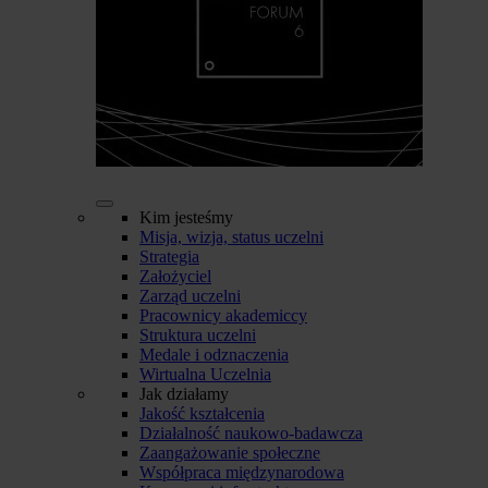
Kim jesteśmy
Misja, wizja, status uczelni
Strategia
Założyciel
Zarząd uczelni
Pracownicy akademiccy
Struktura uczelni
Medale i odznaczenia
Wirtualna Uczelnia
Jak działamy
Jakość kształcenia
Działalność naukowo-badawcza
Zaangażowanie społeczne
Współpraca międzynarodowa