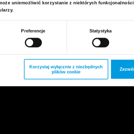
może uniemożliwić korzystanie z niektórych funkcjonalnośc
ularzy.
Preferencje
Statystyka
Korzystaj wyłącznie z niezbędnych
Zezwól
plików cookie