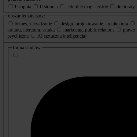
I stopnia
II stopnia
jednolite magisterskie
doktoraty
obszar tematyczny:
biznes, zarządzanie
design, projektowanie, architektura
kultura, literatura, sztuka
marketing, public relations
prawo
psychiczne
AI (sztuczna inteligencja)
dodatkowe
forma studiów:
informacje
o
studiach