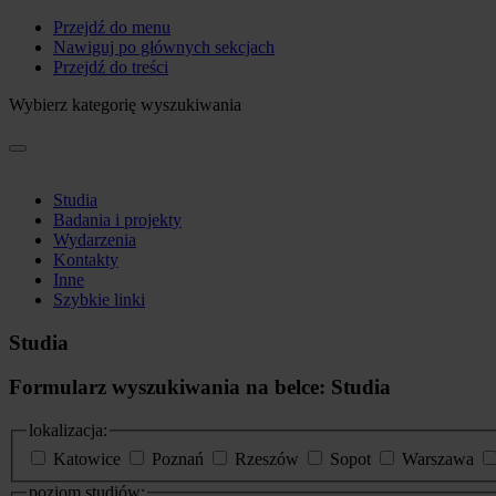
Przejdź do menu
Nawiguj po głównych sekcjach
Przejdź do treści
Wybierz kategorię wyszukiwania
Studia
Badania i projekty
Wydarzenia
Kontakty
Inne
Szybkie linki
Studia
Formularz wyszukiwania na belce: Studia
lokalizacja:
Katowice
Poznań
Rzeszów
Sopot
Warszawa
poziom studiów: