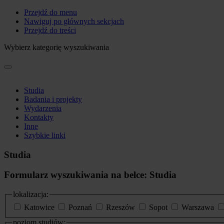
Przejdź do menu
Nawiguj po głównych sekcjach
Przejdź do treści
Wybierz kategorię wyszukiwania
Studia
Badania i projekty
Wydarzenia
Kontakty
Inne
Szybkie linki
Studia
Formularz wyszukiwania na belce: Studia
lokalizacja:
Katowice
Poznań
Rzeszów
Sopot
Warszawa
poziom studiów: