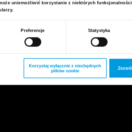
może uniemożliwić korzystanie z niektórych funkcjonalnośc
ularzy.
Preferencje
Statystyka
Korzystaj wyłącznie z niezbędnych
Zezwól
plików cookie