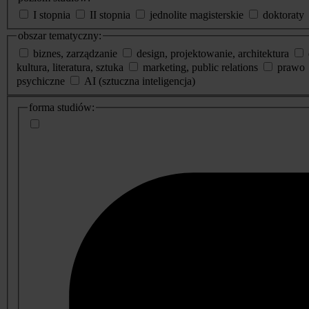
I stopnia
II stopnia
jednolite magisterskie
doktoraty
obszar tematyczny:
biznes, zarządzanie
design, projektowanie, architektura
kultura, literatura, sztuka
marketing, public relations
prawo
psychiczne
AI (sztuczna inteligencja)
dodatkowe
forma studiów:
informacje
o
studiach