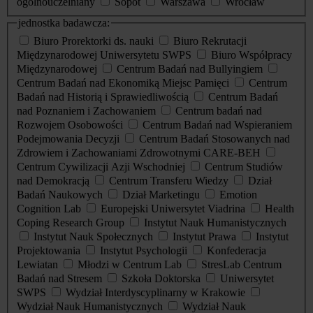
ogólnouczelniany
Sopot
Warszawa
Wrocław
jednostka badawcza:
Biuro Prorektorki ds. nauki
Biuro Rekrutacji
Międzynarodowej Uniwersytetu SWPS
Biuro Współpracy
Międzynarodowej
Centrum Badań nad Bullyingiem
Centrum Badań nad Ekonomiką Miejsc Pamięci
Centrum
Badań nad Historią i Sprawiedliwością
Centrum Badań
nad Poznaniem i Zachowaniem
Centrum badań nad
Rozwojem Osobowości
Centrum Badań nad Wspieraniem
Podejmowania Decyzji
Centrum Badań Stosowanych nad
Zdrowiem i Zachowaniami Zdrowotnymi CARE-BEH
Centrum Cywilizacji Azji Wschodniej
Centrum Studiów
nad Demokracją
Centrum Transferu Wiedzy
Dział
Badań Naukowych
Dział Marketingu
Emotion
Cognition Lab
Europejski Uniwersytet Viadrina
Health
Coping Research Group
Instytut Nauk Humanistycznych
Instytut Nauk Społecznych
Instytut Prawa
Instytut
Projektowania
Instytut Psychologii
Konfederacja
Lewiatan
Młodzi w Centrum Lab
StresLab Centrum
Badań nad Stresem
Szkoła Doktorska
Uniwersytet
SWPS
Wydział Interdyscyplinarny w Krakowie
Wydział Nauk Humanistycznych
Wydział Nauk