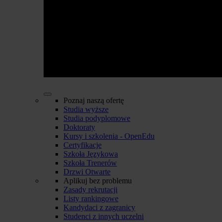
Poznaj naszą ofertę
Studia wyższe
Studia podyplomowe
Doktoraty
Kursy i szkolenia - OpenEdu
Certyfikacje
Szkoła Językowa
Szkoła Trenerów
Drzwi Otwarte
Aplikuj bez problemu
Zasady rekrutacji
Listy rankingowe
Kandydaci z zagranicy
Studenci z innych uczelni