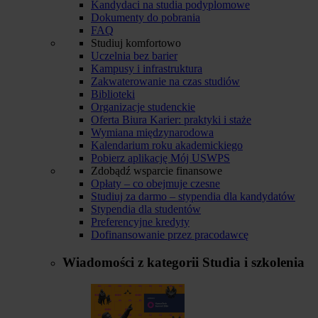
Kandydaci na studia podyplomowe
Dokumenty do pobrania
FAQ
Studiuj komfortowo
Uczelnia bez barier
Kampusy i infrastruktura
Zakwaterowanie na czas studiów
Biblioteki
Organizacje studenckie
Oferta Biura Karier: praktyki i staże
Wymiana międzynarodowa
Kalendarium roku akademickiego
Pobierz aplikację Mój USWPS
Zdobądź wsparcie finansowe
Opłaty – co obejmuje czesne
Studiuj za darmo – stypendia dla kandydatów
Stypendia dla studentów
Preferencyjne kredyty
Dofinansowanie przez pracodawcę
Wiadomości z kategorii
Studia i szkolenia