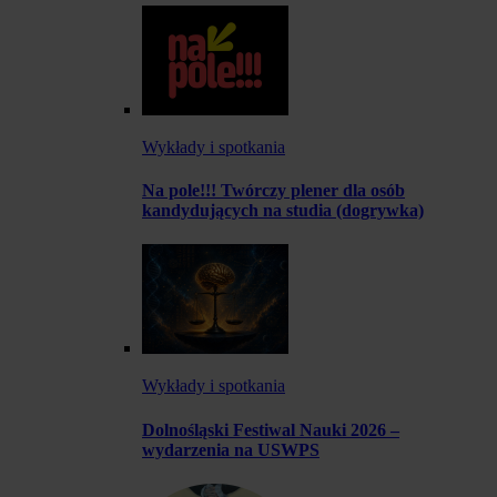
Wykłady i spotkania
Na pole!!! Twórczy plener dla osób
kandydujących na studia (dogrywka)
Wykłady i spotkania
Dolnośląski Festiwal Nauki 2026 –
wydarzenia na USWPS