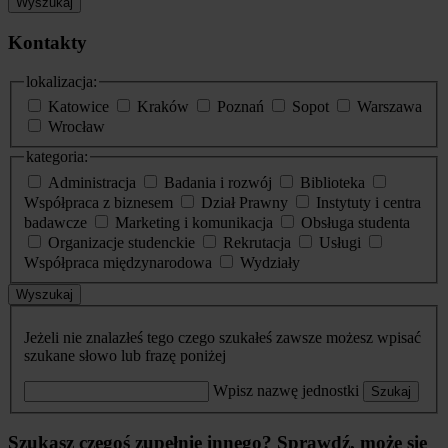
Wyszukaj
Kontakty
lokalizacja:
Katowice
Kraków
Poznań
Sopot
Warszawa
Wrocław
kategoria:
Administracja
Badania i rozwój
Biblioteka
Współpraca z biznesem
Dział Prawny
Instytuty i centra
badawcze
Marketing i komunikacja
Obsługa studenta
Organizacje studenckie
Rekrutacja
Usługi
Współpraca międzynarodowa
Wydziały
Wyszukaj
Jeżeli nie znalazłeś tego czego szukałeś zawsze możesz wpisać
szukane słowo lub frazę poniżej
Wpisz nazwę jednostki
Szukaj
Szukasz czegoś zupełnie innego? Sprawdź, może się