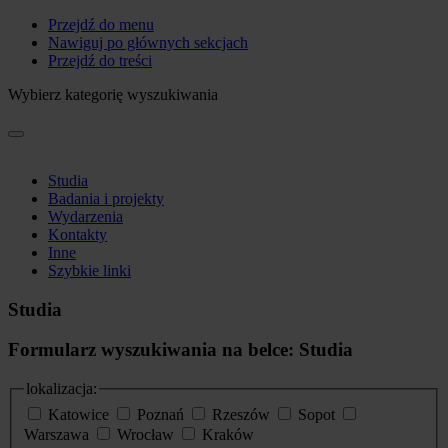
Przejdź do menu
Nawiguj po głównych sekcjach
Przejdź do treści
Wybierz kategorię wyszukiwania
Studia
Badania i projekty
Wydarzenia
Kontakty
Inne
Szybkie linki
Studia
Formularz wyszukiwania na belce: Studia
lokalizacja:
Katowice
Poznań
Rzeszów
Sopot
Warszawa
Wrocław
Kraków