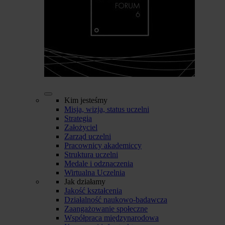
Kim jesteśmy
Misja, wizja, status uczelni
Strategia
Założyciel
Zarząd uczelni
Pracownicy akademiccy
Struktura uczelni
Medale i odznaczenia
Wirtualna Uczelnia
Jak działamy
Jakość kształcenia
Działalność naukowo-badawcza
Zaangażowanie społeczne
Współpraca międzynarodowa