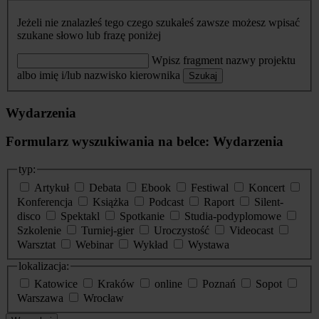
Jeżeli nie znalazłeś tego czego szukałeś zawsze możesz wpisać
szukane słowo lub frazę poniżej
Wpisz fragment nazwy projektu
albo imię i/lub nazwisko kierownika
Szukaj
Wydarzenia
Formularz wyszukiwania na belce: Wydarzenia
typ:
Artykuł
Debata
Ebook
Festiwal
Koncert
Konferencja
Książka
Podcast
Raport
Silent-
disco
Spektakl
Spotkanie
Studia-podyplomowe
Szkolenie
Turniej-gier
Uroczystość
Videocast
Warsztat
Webinar
Wykład
Wystawa
lokalizacja:
Katowice
Kraków
online
Poznań
Sopot
Warszawa
Wrocław