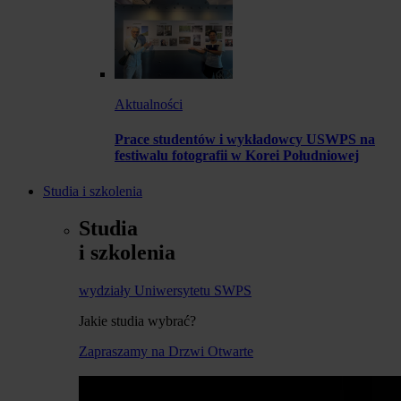
Aktualności
Prace studentów i wykładowcy USWPS na
festiwalu fotografii w Korei Południowej
Studia i szkolenia
Studia
i szkolenia
wydziały Uniwersytetu SWPS
Jakie studia wybrać?
Zapraszamy na Drzwi Otwarte