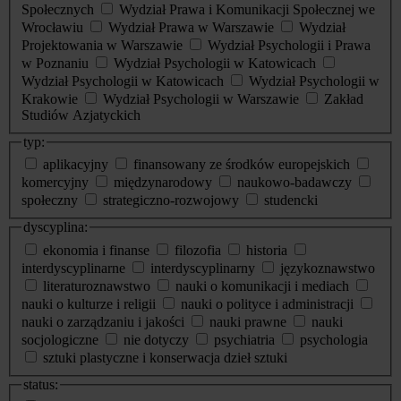
Społecznych
Wydział Prawa i Komunikacji Społecznej we
Wrocławiu
Wydział Prawa w Warszawie
Wydział
Projektowania w Warszawie
Wydział Psychologii i Prawa
w Poznaniu
Wydział Psychologii w Katowicach
Wydział Psychologii w Katowicach
Wydział Psychologii w
Krakowie
Wydział Psychologii w Warszawie
Zakład
Studiów Azjatyckich
typ:
aplikacyjny
finansowany ze środków europejskich
komercyjny
międzynarodowy
naukowo-badawczy
społeczny
strategiczno-rozwojowy
studencki
dyscyplina:
ekonomia i finanse
filozofia
historia
interdyscyplinarne
interdyscyplinarny
językoznawstwo
literaturoznawstwo
nauki o komunikacji i mediach
nauki o kulturze i religii
nauki o polityce i administracji
nauki o zarządzaniu i jakości
nauki prawne
nauki
socjologiczne
nie dotyczy
psychiatria
psychologia
sztuki plastyczne i konserwacja dzieł sztuki
status: