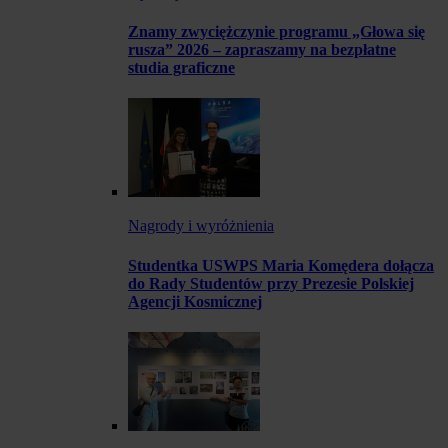
Znamy zwyciężczynie programu „Głowa się
rusza” 2026 – zapraszamy na bezpłatne
studia graficzne
Nagrody i wyróżnienia
Studentka USWPS Maria Komędera dołącza
do Rady Studentów przy Prezesie Polskiej
Agencji Kosmicznej