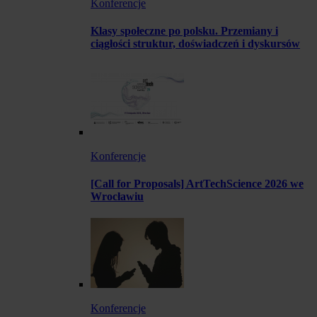
Konferencje
Klasy społeczne po polsku. Przemiany i
ciągłości struktur, doświadczeń i dyskursów
Konferencje
[Call for Proposals] ArtTechScience 2026 we
Wrocławiu
Konferencje