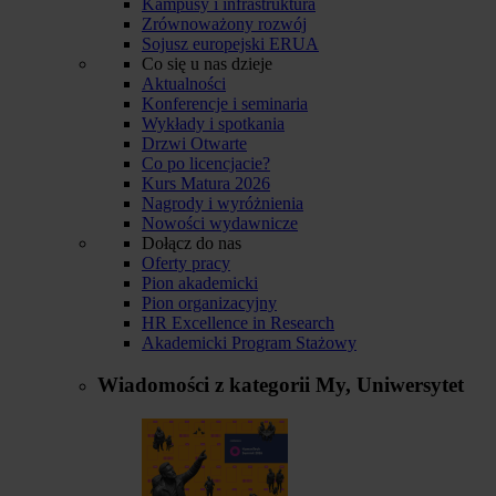
Kampusy i infrastruktura
Zrównoważony rozwój
Sojusz europejski ERUA
Co się u nas dzieje
Aktualności
Konferencje i seminaria
Wykłady i spotkania
Drzwi Otwarte
Co po licencjacie?
Kurs Matura 2026
Nagrody i wyróżnienia
Nowości wydawnicze
Dołącz do nas
Oferty pracy
Pion akademicki
Pion organizacyjny
HR Excellence in Research
Akademicki Program Stażowy
Wiadomości z kategorii
My, Uniwersytet