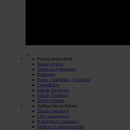
Poznaj naszą ofertę
Studia wyższe
Studia podyplomowe
Doktoraty
Kursy i szkolenia - OpenEdu
Certyfikacje
Szkoła Językowa
Szkoła Trenerów
Drzwi Otwarte
Aplikuj bez problemu
Zasady rekrutacji
Listy rankingowe
Kandydaci z zagranicy
Studenci z innych uczelni