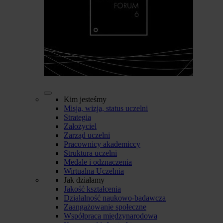
Kim jesteśmy
Misja, wizja, status uczelni
Strategia
Założyciel
Zarząd uczelni
Pracownicy akademiccy
Struktura uczelni
Medale i odznaczenia
Wirtualna Uczelnia
Jak działamy
Jakość kształcenia
Działalność naukowo-badawcza
Zaangażowanie społeczne
Współpraca międzynarodowa