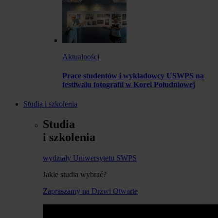
Aktualności
Prace studentów i wykładowcy USWPS na
festiwalu fotografii w Korei Południowej
Studia i szkolenia
Studia
i szkolenia
wydziały Uniwersytetu SWPS
Jakie studia wybrać?
Zapraszamy na Drzwi Otwarte