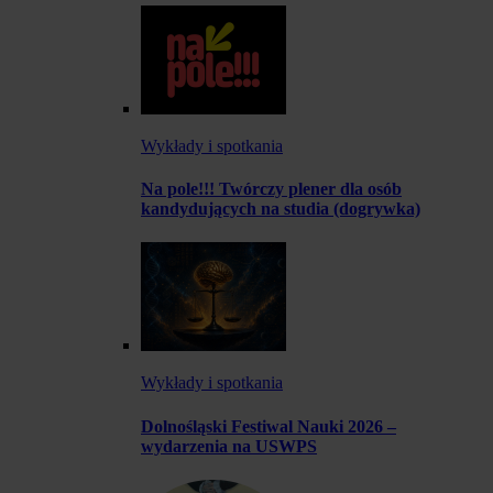
Wykłady i spotkania
Na pole!!! Twórczy plener dla osób
kandydujących na studia (dogrywka)
Wykłady i spotkania
Dolnośląski Festiwal Nauki 2026 –
wydarzenia na USWPS