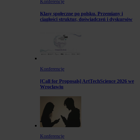
Konferencje
Klasy społeczne po polsku. Przemiany i
ciągłości struktur, doświadczeń i dyskursów
Konferencje
[Call for Proposals] ArtTechScience 2026 we
Wrocławiu
Konferencje