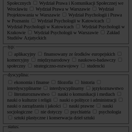
Społecznych
Wydział Prawa i Komunikacji Społecznej we
Wrocławiu
Wydział Prawa w Warszawie
Wydział
Projektowania w Warszawie
Wydział Psychologii i Prawa
w Poznaniu
Wydział Psychologii w Katowicach
Wydział Psychologii w Katowicach
Wydział Psychologii w
Krakowie
Wydział Psychologii w Warszawie
Zakład
Studiów Azjatyckich
typ:
aplikacyjny
finansowany ze środków europejskich
komercyjny
międzynarodowy
naukowo-badawczy
społeczny
strategiczno-rozwojowy
studencki
dyscyplina:
ekonomia i finanse
filozofia
historia
interdyscyplinarne
interdyscyplinarny
językoznawstwo
literaturoznawstwo
nauki o komunikacji i mediach
nauki o kulturze i religii
nauki o polityce i administracji
nauki o zarządzaniu i jakości
nauki prawne
nauki
socjologiczne
nie dotyczy
psychiatria
psychologia
sztuki plastyczne i konserwacja dzieł sztuki
status: