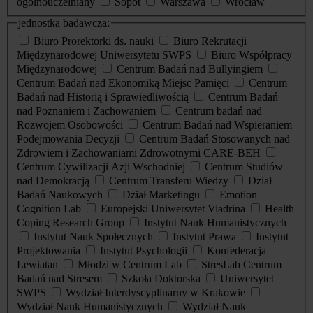
ogólnouczelniany
Sopot
Warszawa
Wrocław
jednostka badawcza:
Biuro Prorektorki ds. nauki
Biuro Rekrutacji
Międzynarodowej Uniwersytetu SWPS
Biuro Współpracy
Międzynarodowej
Centrum Badań nad Bullyingiem
Centrum Badań nad Ekonomiką Miejsc Pamięci
Centrum
Badań nad Historią i Sprawiedliwością
Centrum Badań
nad Poznaniem i Zachowaniem
Centrum badań nad
Rozwojem Osobowości
Centrum Badań nad Wspieraniem
Podejmowania Decyzji
Centrum Badań Stosowanych nad
Zdrowiem i Zachowaniami Zdrowotnymi CARE-BEH
Centrum Cywilizacji Azji Wschodniej
Centrum Studiów
nad Demokracją
Centrum Transferu Wiedzy
Dział
Badań Naukowych
Dział Marketingu
Emotion
Cognition Lab
Europejski Uniwersytet Viadrina
Health
Coping Research Group
Instytut Nauk Humanistycznych
Instytut Nauk Społecznych
Instytut Prawa
Instytut
Projektowania
Instytut Psychologii
Konfederacja
Lewiatan
Młodzi w Centrum Lab
StresLab Centrum
Badań nad Stresem
Szkoła Doktorska
Uniwersytet
SWPS
Wydział Interdyscyplinarny w Krakowie
Wydział Nauk Humanistycznych
Wydział Nauk