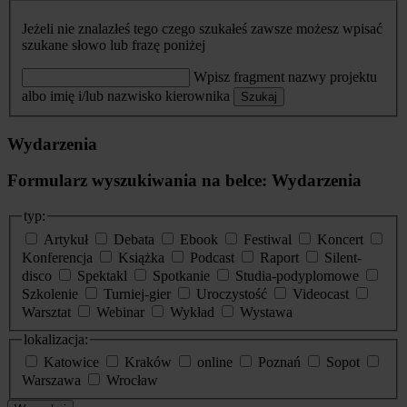
Jeżeli nie znalazłeś tego czego szukałeś zawsze możesz wpisać
szukane słowo lub frazę poniżej
Wpisz fragment nazwy projektu
albo imię i/lub nazwisko kierownika
Szukaj
Wydarzenia
Formularz wyszukiwania na belce: Wydarzenia
typ:
Artykuł
Debata
Ebook
Festiwal
Koncert
Konferencja
Książka
Podcast
Raport
Silent-
disco
Spektakl
Spotkanie
Studia-podyplomowe
Szkolenie
Turniej-gier
Uroczystość
Videocast
Warsztat
Webinar
Wykład
Wystawa
lokalizacja:
Katowice
Kraków
online
Poznań
Sopot
Warszawa
Wrocław