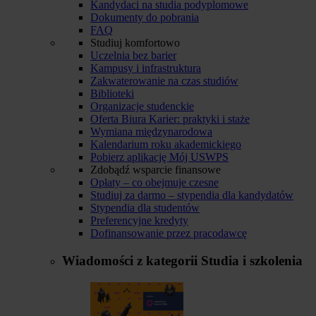
Kandydaci na studia podyplomowe
Dokumenty do pobrania
FAQ
Studiuj komfortowo
Uczelnia bez barier
Kampusy i infrastruktura
Zakwaterowanie na czas studiów
Biblioteki
Organizacje studenckie
Oferta Biura Karier: praktyki i staże
Wymiana międzynarodowa
Kalendarium roku akademickiego
Pobierz aplikację Mój USWPS
Zdobądź wsparcie finansowe
Opłaty – co obejmuje czesne
Studiuj za darmo – stypendia dla kandydatów
Stypendia dla studentów
Preferencyjne kredyty
Dofinansowanie przez pracodawcę
Wiadomości z kategorii
Studia i szkolenia