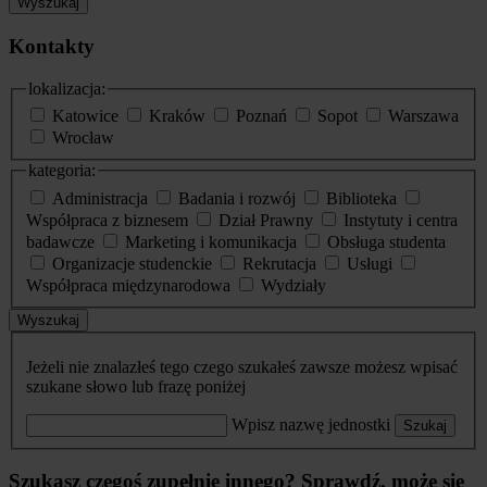
Wyszukaj
Kontakty
lokalizacja:
Katowice
Kraków
Poznań
Sopot
Warszawa
Wrocław
kategoria:
Administracja
Badania i rozwój
Biblioteka
Współpraca z biznesem
Dział Prawny
Instytuty i centra
badawcze
Marketing i komunikacja
Obsługa studenta
Organizacje studenckie
Rekrutacja
Usługi
Współpraca międzynarodowa
Wydziały
Wyszukaj
Jeżeli nie znalazłeś tego czego szukałeś zawsze możesz wpisać
szukane słowo lub frazę poniżej
Wpisz nazwę jednostki
Szukaj
Szukasz czegoś zupełnie innego? Sprawdź, może się