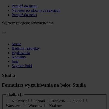
Przejdź do menu
Nawiguj po głównych sekcjach
Przejdź do treści
Wybierz kategorię wyszukiwania
Studia
Badania i projekty
Wydarzenia
Kontakty
Inne
Szybkie linki
Studia
Formularz wyszukiwania na belce: Studia
lokalizacja:
Katowice
Poznań
Rzeszów
Sopot
Warszawa
Wrocław
Kraków