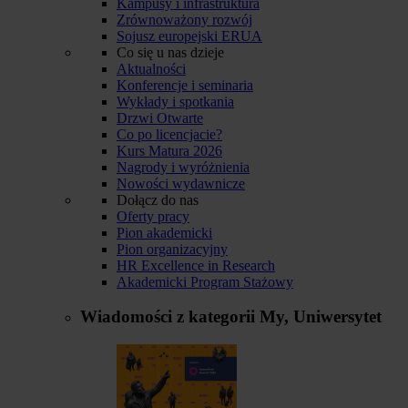
Kampusy i infrastruktura
Zrównoważony rozwój
Sojusz europejski ERUA
Co się u nas dzieje
Aktualności
Konferencje i seminaria
Wykłady i spotkania
Drzwi Otwarte
Co po licencjacie?
Kurs Matura 2026
Nagrody i wyróżnienia
Nowości wydawnicze
Dołącz do nas
Oferty pracy
Pion akademicki
Pion organizacyjny
HR Excellence in Research
Akademicki Program Stażowy
Wiadomości z kategorii
My, Uniwersytet