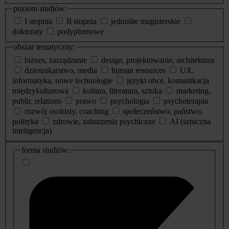
poziom studiów:
I stopnia
II stopnia
jednolite magisterskie
doktoraty
podyplomowe
obszar tematyczny:
biznes, zarządzanie
design, projektowanie, architektura
dziennikarstwo, media
human resources
UX,
informatyka, nowe technologie
języki obce, komunikacja
międzykulturowa
kultura, literatura, sztuka
marketing,
public relations
prawo
psychologia
psychoterapia
rozwój osobisty, coaching
społeczeństwo, państwo,
polityka
zdrowie, zaburzenia psychiczne
AI (sztuczna
inteligencja)
dodatkowe
forma studiów:
informacje
o
studiach