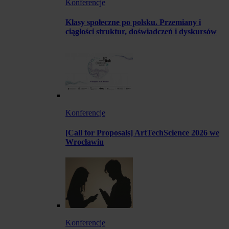
Konferencje
Klasy społeczne po polsku. Przemiany i
ciągłości struktur, doświadczeń i dyskursów
Konferencje
[Call for Proposals] ArtTechScience 2026 we
Wrocławiu
Konferencje