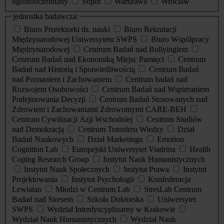
ogólnouczelniany
Sopot
Warszawa
Wrocław
jednostka badawcza:
Biuro Prorektorki ds. nauki
Biuro Rekrutacji
Międzynarodowej Uniwersytetu SWPS
Biuro Współpracy
Międzynarodowej
Centrum Badań nad Bullyingiem
Centrum Badań nad Ekonomiką Miejsc Pamięci
Centrum
Badań nad Historią i Sprawiedliwością
Centrum Badań
nad Poznaniem i Zachowaniem
Centrum badań nad
Rozwojem Osobowości
Centrum Badań nad Wspieraniem
Podejmowania Decyzji
Centrum Badań Stosowanych nad
Zdrowiem i Zachowaniami Zdrowotnymi CARE-BEH
Centrum Cywilizacji Azji Wschodniej
Centrum Studiów
nad Demokracją
Centrum Transferu Wiedzy
Dział
Badań Naukowych
Dział Marketingu
Emotion
Cognition Lab
Europejski Uniwersytet Viadrina
Health
Coping Research Group
Instytut Nauk Humanistycznych
Instytut Nauk Społecznych
Instytut Prawa
Instytut
Projektowania
Instytut Psychologii
Konfederacja
Lewiatan
Młodzi w Centrum Lab
StresLab Centrum
Badań nad Stresem
Szkoła Doktorska
Uniwersytet
SWPS
Wydział Interdyscyplinarny w Krakowie
Wydział Nauk Humanistycznych
Wydział Nauk