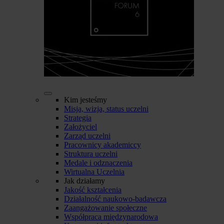
Kim jesteśmy
Misja, wizja, status uczelni
Strategia
Założyciel
Zarząd uczelni
Pracownicy akademiccy
Struktura uczelni
Medale i odznaczenia
Wirtualna Uczelnia
Jak działamy
Jakość kształcenia
Działalność naukowo-badawcza
Zaangażowanie społeczne
Współpraca międzynarodowa