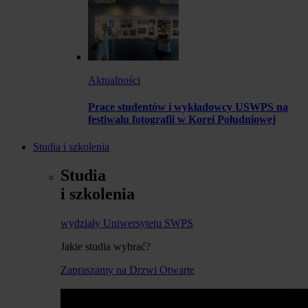
Aktualności
Prace studentów i wykładowcy USWPS na
festiwalu fotografii w Korei Południowej
Studia i szkolenia
Studia
i szkolenia
wydziały Uniwersytetu SWPS
Jakie studia wybrać?
Zapraszamy na Drzwi Otwarte