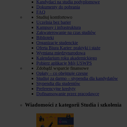
Kandydaci na studia podyplomowe
Dokumenty do pobrania
FAQ
Studiuj komfortowo
Uczelnia bez barier
Kampusy i infrastruktura
Zakwaterowanie na czas studiów
Biblioteki
Organizacje studenckie
Oferta Biura Karier: praktyki i staże
Wymiana międzynarodowa
Kalendarium roku akademickiego
Pobierz aplikację Mój USWPS
Zdobądź wsparcie finansowe
Opłaty – co obejmuje czesne
Studiuj za darmo – stypendia dla kandydatów
Stypendia dla studentów
Preferencyjne kredyty
Dofinansowanie przez pracodawcę
Wiadomości z kategorii
Studia i szkolenia