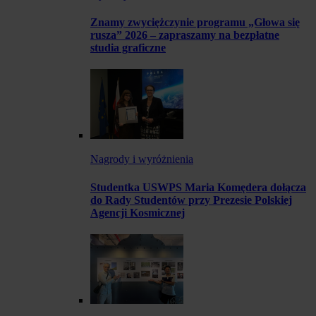
Znamy zwyciężczynie programu „Głowa się
rusza” 2026 – zapraszamy na bezpłatne
studia graficzne
Nagrody i wyróżnienia
Studentka USWPS Maria Komędera dołącza
do Rady Studentów przy Prezesie Polskiej
Agencji Kosmicznej