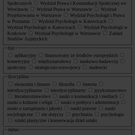
Społecznych
Wydział Prawa i Komunikacji Społecznej we
Wrocławiu
Wydział Prawa w Warszawie
Wydział
Projektowania w Warszawie
Wydział Psychologii i Prawa
w Poznaniu
Wydział Psychologii w Katowicach
Wydział Psychologii w Katowicach
Wydział Psychologii w
Krakowie
Wydział Psychologii w Warszawie
Zakład
Studiów Azjatyckich
typ:
aplikacyjny
finansowany ze środków europejskich
komercyjny
międzynarodowy
naukowo-badawczy
społeczny
strategiczno-rozwojowy
studencki
dyscyplina:
ekonomia i finanse
filozofia
historia
interdyscyplinarne
interdyscyplinarny
językoznawstwo
literaturoznawstwo
nauki o komunikacji i mediach
nauki o kulturze i religii
nauki o polityce i administracji
nauki o zarządzaniu i jakości
nauki prawne
nauki
socjologiczne
nie dotyczy
psychiatria
psychologia
sztuki plastyczne i konserwacja dzieł sztuki
status: