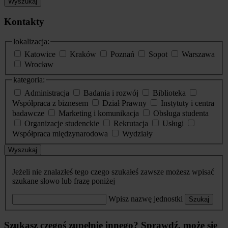
Wyszukaj
Kontakty
lokalizacja:
Katowice
Kraków
Poznań
Sopot
Warszawa
Wrocław
kategoria:
Administracja
Badania i rozwój
Biblioteka
Współpraca z biznesem
Dział Prawny
Instytuty i centra
badawcze
Marketing i komunikacja
Obsługa studenta
Organizacje studenckie
Rekrutacja
Usługi
Współpraca międzynarodowa
Wydziały
Wyszukaj
Jeżeli nie znalazłeś tego czego szukałeś zawsze możesz wpisać
szukane słowo lub frazę poniżej
Wpisz nazwę jednostki
Szukaj
Szukasz czegoś zupełnie innego? Sprawdź, może się