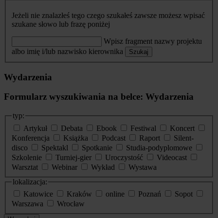
Jeżeli nie znalazłeś tego czego szukałeś zawsze możesz wpisać
szukane słowo lub frazę poniżej
Wpisz fragment nazwy projektu
albo imię i/lub nazwisko kierownika
Szukaj
Wydarzenia
Formularz wyszukiwania na belce: Wydarzenia
typ:
Artykuł
Debata
Ebook
Festiwal
Koncert
Konferencja
Książka
Podcast
Raport
Silent-
disco
Spektakl
Spotkanie
Studia-podyplomowe
Szkolenie
Turniej-gier
Uroczystość
Videocast
Warsztat
Webinar
Wykład
Wystawa
lokalizacja:
Katowice
Kraków
online
Poznań
Sopot
Warszawa
Wrocław