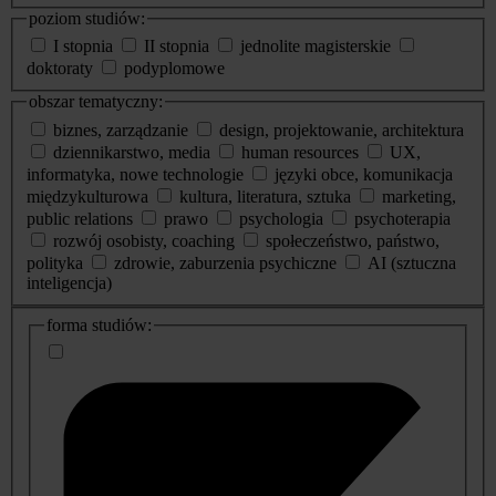
poziom studiów:
I stopnia
II stopnia
jednolite magisterskie
doktoraty
podyplomowe
obszar tematyczny:
biznes, zarządzanie
design, projektowanie, architektura
dziennikarstwo, media
human resources
UX,
informatyka, nowe technologie
języki obce, komunikacja
międzykulturowa
kultura, literatura, sztuka
marketing,
public relations
prawo
psychologia
psychoterapia
rozwój osobisty, coaching
społeczeństwo, państwo,
polityka
zdrowie, zaburzenia psychiczne
AI (sztuczna
inteligencja)
dodatkowe
forma studiów:
informacje
o
studiach