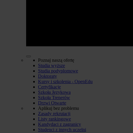
Poznaj naszą ofertę
Studia wyższe
Studia podyplomowe
Doktoraty
Kursy i szkolenia - OpenEdu
Certyfikacje
Szkoła Językowa
Szkoła Trenerów
Drzwi Otwarte
Aplikuj bez problemu
Zasady rekrutacji
Listy rankingowe
Kandydaci z zagranicy
Studenci z innych uczelni