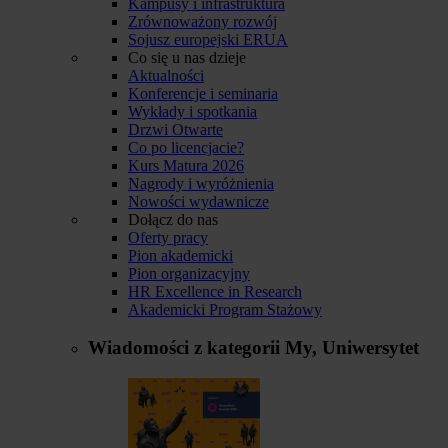
Kampusy i infrastruktura
Zrównoważony rozwój
Sojusz europejski ERUA
Co się u nas dzieje
Aktualności
Konferencje i seminaria
Wykłady i spotkania
Drzwi Otwarte
Co po licencjacie?
Kurs Matura 2026
Nagrody i wyróżnienia
Nowości wydawnicze
Dołącz do nas
Oferty pracy
Pion akademicki
Pion organizacyjny
HR Excellence in Research
Akademicki Program Stażowy
Wiadomości z kategorii
My, Uniwersytet