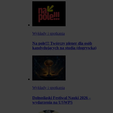
Wykłady i spotkania
Na pole!!! Twórczy plener dla osób
kandydujących na studia (dogrywka)
Wykłady i spotkania
Dolnośląski Festiwal Nauki 2026 –
wydarzenia na USWPS