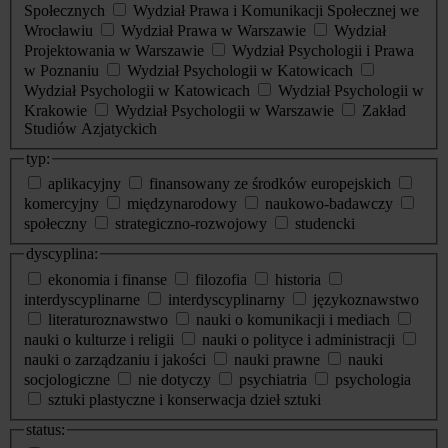
Społecznych
Wydział Prawa i Komunikacji Społecznej we
Wrocławiu
Wydział Prawa w Warszawie
Wydział
Projektowania w Warszawie
Wydział Psychologii i Prawa
w Poznaniu
Wydział Psychologii w Katowicach
Wydział Psychologii w Katowicach
Wydział Psychologii w
Krakowie
Wydział Psychologii w Warszawie
Zakład
Studiów Azjatyckich
typ:
aplikacyjny
finansowany ze środków europejskich
komercyjny
międzynarodowy
naukowo-badawczy
społeczny
strategiczno-rozwojowy
studencki
dyscyplina:
ekonomia i finanse
filozofia
historia
interdyscyplinarne
interdyscyplinarny
językoznawstwo
literaturoznawstwo
nauki o komunikacji i mediach
nauki o kulturze i religii
nauki o polityce i administracji
nauki o zarządzaniu i jakości
nauki prawne
nauki
socjologiczne
nie dotyczy
psychiatria
psychologia
sztuki plastyczne i konserwacja dzieł sztuki
status: