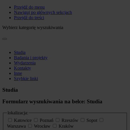
Przejdź do menu
Nawiguj po głównych sekcjach
Przejdź do treści
Wybierz kategorię wyszukiwania
Studia
Badania i projekty
Wydarzenia
Kontakty
Inne
Szybkie linki
Studia
Formularz wyszukiwania na belce: Studia
lokalizacja:
Katowice
Poznań
Rzeszów
Sopot
Warszawa
Wrocław
Kraków