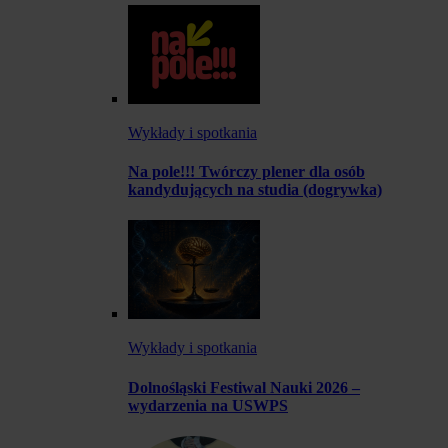
Wykłady i spotkania
Na pole!!! Twórczy plener dla osób
kandydujących na studia (dogrywka)
Wykłady i spotkania
Dolnośląski Festiwal Nauki 2026 –
wydarzenia na USWPS