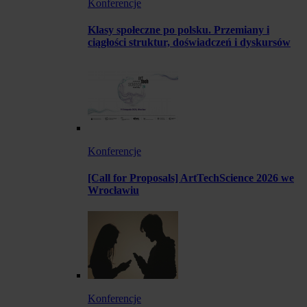
Konferencje
Klasy społeczne po polsku. Przemiany i
ciągłości struktur, doświadczeń i dyskursów
Konferencje
[Call for Proposals] ArtTechScience 2026 we
Wrocławiu
Konferencje