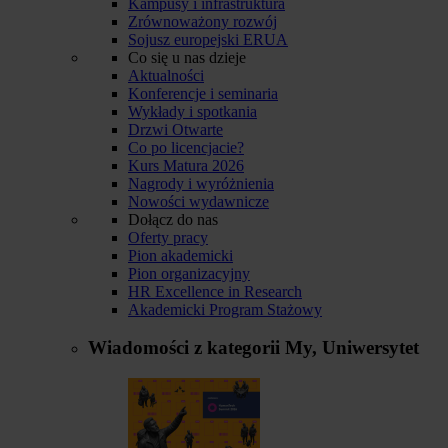
Kampusy i infrastruktura
Zrównoważony rozwój
Sojusz europejski ERUA
Co się u nas dzieje
Aktualności
Konferencje i seminaria
Wykłady i spotkania
Drzwi Otwarte
Co po licencjacie?
Kurs Matura 2026
Nagrody i wyróżnienia
Nowości wydawnicze
Dołącz do nas
Oferty pracy
Pion akademicki
Pion organizacyjny
HR Excellence in Research
Akademicki Program Stażowy
Wiadomości z kategorii
My, Uniwersytet