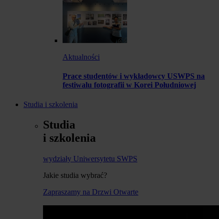
Aktualności
Prace studentów i wykładowcy USWPS na
festiwalu fotografii w Korei Południowej
Studia i szkolenia
Studia
i szkolenia
wydziały Uniwersytetu SWPS
Jakie studia wybrać?
Zapraszamy na Drzwi Otwarte