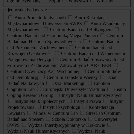
ogólnouczelniany
Sopot
Warszawa
Wrocław
jednostka badawcza:
Biuro Prorektorki ds. nauki
Biuro Rekrutacji
Międzynarodowej Uniwersytetu SWPS
Biuro Współpracy
Międzynarodowej
Centrum Badań nad Bullyingiem
Centrum Badań nad Ekonomiką Miejsc Pamięci
Centrum
Badań nad Historią i Sprawiedliwością
Centrum Badań
nad Poznaniem i Zachowaniem
Centrum badań nad
Rozwojem Osobowości
Centrum Badań nad Wspieraniem
Podejmowania Decyzji
Centrum Badań Stosowanych nad
Zdrowiem i Zachowaniami Zdrowotnymi CARE-BEH
Centrum Cywilizacji Azji Wschodniej
Centrum Studiów
nad Demokracją
Centrum Transferu Wiedzy
Dział
Badań Naukowych
Dział Marketingu
Emotion
Cognition Lab
Europejski Uniwersytet Viadrina
Health
Coping Research Group
Instytut Nauk Humanistycznych
Instytut Nauk Społecznych
Instytut Prawa
Instytut
Projektowania
Instytut Psychologii
Konfederacja
Lewiatan
Młodzi w Centrum Lab
StresLab Centrum
Badań nad Stresem
Szkoła Doktorska
Uniwersytet
SWPS
Wydział Interdyscyplinarny w Krakowie
Wydział Nauk Humanistycznych
Wydział Nauk