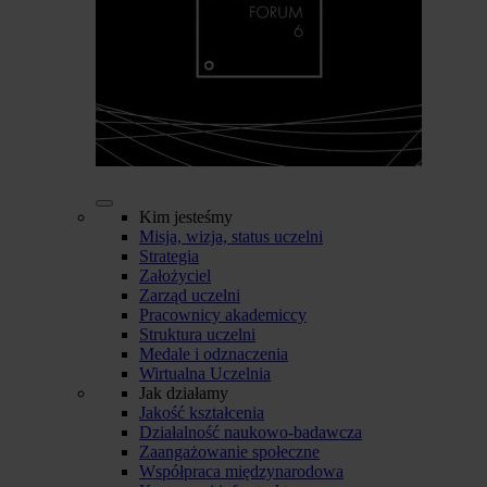
Kim jesteśmy
Misja, wizja, status uczelni
Strategia
Założyciel
Zarząd uczelni
Pracownicy akademiccy
Struktura uczelni
Medale i odznaczenia
Wirtualna Uczelnia
Jak działamy
Jakość kształcenia
Działalność naukowo-badawcza
Zaangażowanie społeczne
Współpraca międzynarodowa