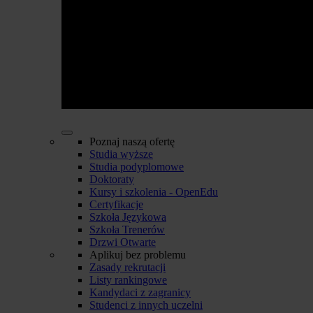
Poznaj naszą ofertę
Studia wyższe
Studia podyplomowe
Doktoraty
Kursy i szkolenia - OpenEdu
Certyfikacje
Szkoła Językowa
Szkoła Trenerów
Drzwi Otwarte
Aplikuj bez problemu
Zasady rekrutacji
Listy rankingowe
Kandydaci z zagranicy
Studenci z innych uczelni