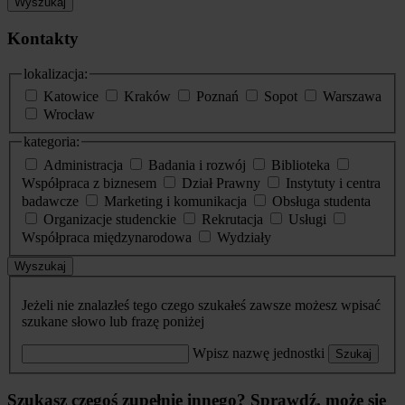
Wyszukaj
Kontakty
lokalizacja:
Katowice
Kraków
Poznań
Sopot
Warszawa
Wrocław
kategoria:
Administracja
Badania i rozwój
Biblioteka
Współpraca z biznesem
Dział Prawny
Instytuty i centra
badawcze
Marketing i komunikacja
Obsługa studenta
Organizacje studenckie
Rekrutacja
Usługi
Współpraca międzynarodowa
Wydziały
Wyszukaj
Jeżeli nie znalazłeś tego czego szukałeś zawsze możesz wpisać
szukane słowo lub frazę poniżej
Wpisz nazwę jednostki
Szukaj
Szukasz czegoś zupełnie innego? Sprawdź, może się