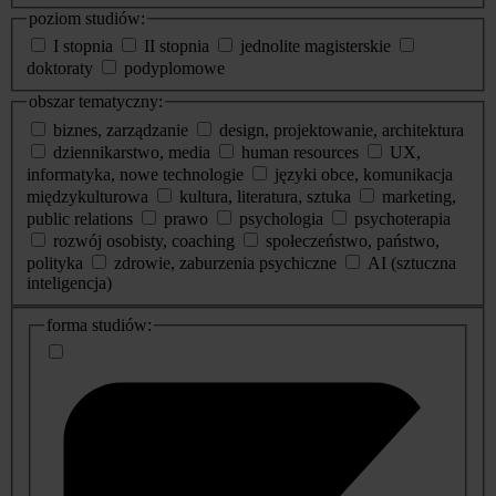
poziom studiów:
I stopnia
II stopnia
jednolite magisterskie
doktoraty
podyplomowe
obszar tematyczny:
biznes, zarządzanie
design, projektowanie, architektura
dziennikarstwo, media
human resources
UX,
informatyka, nowe technologie
języki obce, komunikacja
międzykulturowa
kultura, literatura, sztuka
marketing,
public relations
prawo
psychologia
psychoterapia
rozwój osobisty, coaching
społeczeństwo, państwo,
polityka
zdrowie, zaburzenia psychiczne
AI (sztuczna
inteligencja)
dodatkowe
forma studiów:
informacje
o
studiach