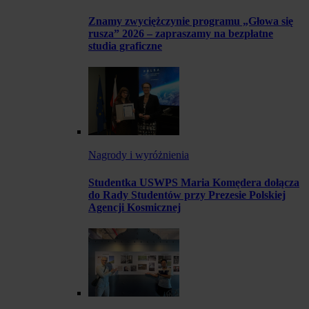
Znamy zwyciężczynie programu „Głowa się
rusza” 2026 – zapraszamy na bezpłatne
studia graficzne
Nagrody i wyróżnienia
Studentka USWPS Maria Komędera dołącza
do Rady Studentów przy Prezesie Polskiej
Agencji Kosmicznej