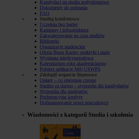
Kandydaci na studia podyplomowe
Dokumenty do pobrania
FAQ
Studiuj komfortowo
Uczelnia bez barier
Kampusy i infrastruktura
Zakwaterowanie na czas studiów
Biblioteki
Organizacje studenckie
Oferta Biura Karier: praktyki i staże
Wymiana międzynarodowa
Kalendarium roku akademickiego
Pobierz aplikację Mój USWPS
Zdobądź wsparcie finansowe
Opłaty – co obejmuje czesne
Studiuj za darmo – stypendia dla kandydatów
Stypendia dla studentów
Preferencyjne kredyty
Dofinansowanie przez pracodawcę
Wiadomości z kategorii
Studia i szkolenia