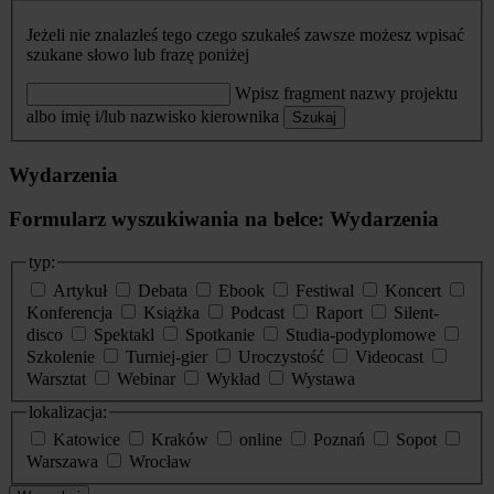
Jeżeli nie znalazłeś tego czego szukałeś zawsze możesz wpisać
szukane słowo lub frazę poniżej
Wpisz fragment nazwy projektu
albo imię i/lub nazwisko kierownika
Szukaj
Wydarzenia
Formularz wyszukiwania na belce: Wydarzenia
typ:
Artykuł
Debata
Ebook
Festiwal
Koncert
Konferencja
Książka
Podcast
Raport
Silent-
disco
Spektakl
Spotkanie
Studia-podyplomowe
Szkolenie
Turniej-gier
Uroczystość
Videocast
Warsztat
Webinar
Wykład
Wystawa
lokalizacja:
Katowice
Kraków
online
Poznań
Sopot
Warszawa
Wrocław