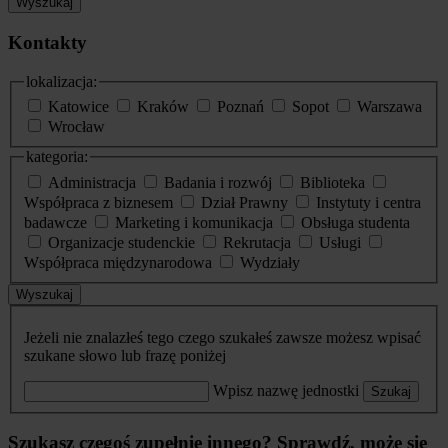
Wyszukaj
Kontakty
lokalizacja:
Katowice
Kraków
Poznań
Sopot
Warszawa
Wrocław
kategoria:
Administracja
Badania i rozwój
Biblioteka
Współpraca z biznesem
Dział Prawny
Instytuty i centra
badawcze
Marketing i komunikacja
Obsługa studenta
Organizacje studenckie
Rekrutacja
Usługi
Współpraca międzynarodowa
Wydziały
Wyszukaj
Jeżeli nie znalazłeś tego czego szukałeś zawsze możesz wpisać
szukane słowo lub frazę poniżej
Wpisz nazwę jednostki
Szukaj
Szukasz czegoś zupełnie innego? Sprawdź, może się