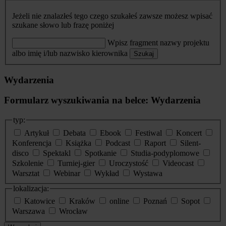
Jeżeli nie znalazłeś tego czego szukałeś zawsze możesz wpisać
szukane słowo lub frazę poniżej
Wpisz fragment nazwy projektu
albo imię i/lub nazwisko kierownika
Szukaj
Wydarzenia
Formularz wyszukiwania na belce: Wydarzenia
typ:
Artykuł
Debata
Ebook
Festiwal
Koncert
Konferencja
Książka
Podcast
Raport
Silent-
disco
Spektakl
Spotkanie
Studia-podyplomowe
Szkolenie
Turniej-gier
Uroczystość
Videocast
Warsztat
Webinar
Wykład
Wystawa
lokalizacja:
Katowice
Kraków
online
Poznań
Sopot
Warszawa
Wrocław