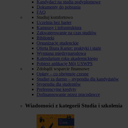
Kandydaci na studia podyplomowe
Dokumenty do pobrania
FAQ
Studiuj komfortowo
Uczelnia bez barier
Kampusy i infrastruktura
Zakwaterowanie na czas studiów
Biblioteki
Organizacje studenckie
Oferta Biura Karier: praktyki i staże
Wymiana międzynarodowa
Kalendarium roku akademickiego
Pobierz aplikację Mój USWPS
Zdobądź wsparcie finansowe
Opłaty – co obejmuje czesne
Studiuj za darmo – stypendia dla kandydatów
Stypendia dla studentów
Preferencyjne kredyty
Dofinansowanie przez pracodawcę
Wiadomości z kategorii
Studia i szkolenia