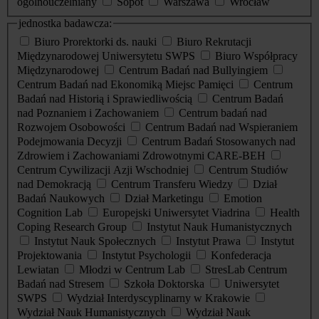
ogólnouczelniany
Sopot
Warszawa
Wrocław
jednostka badawcza:
Biuro Prorektorki ds. nauki
Biuro Rekrutacji
Międzynarodowej Uniwersytetu SWPS
Biuro Współpracy
Międzynarodowej
Centrum Badań nad Bullyingiem
Centrum Badań nad Ekonomiką Miejsc Pamięci
Centrum
Badań nad Historią i Sprawiedliwością
Centrum Badań
nad Poznaniem i Zachowaniem
Centrum badań nad
Rozwojem Osobowości
Centrum Badań nad Wspieraniem
Podejmowania Decyzji
Centrum Badań Stosowanych nad
Zdrowiem i Zachowaniami Zdrowotnymi CARE-BEH
Centrum Cywilizacji Azji Wschodniej
Centrum Studiów
nad Demokracją
Centrum Transferu Wiedzy
Dział
Badań Naukowych
Dział Marketingu
Emotion
Cognition Lab
Europejski Uniwersytet Viadrina
Health
Coping Research Group
Instytut Nauk Humanistycznych
Instytut Nauk Społecznych
Instytut Prawa
Instytut
Projektowania
Instytut Psychologii
Konfederacja
Lewiatan
Młodzi w Centrum Lab
StresLab Centrum
Badań nad Stresem
Szkoła Doktorska
Uniwersytet
SWPS
Wydział Interdyscyplinarny w Krakowie
Wydział Nauk Humanistycznych
Wydział Nauk