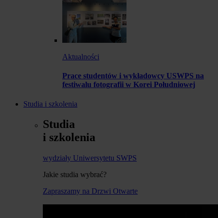
Aktualności
Prace studentów i wykładowcy USWPS na
festiwalu fotografii w Korei Południowej
Studia i szkolenia
Studia
i szkolenia
wydziały Uniwersytetu SWPS
Jakie studia wybrać?
Zapraszamy na Drzwi Otwarte