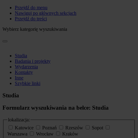
Przejdź do menu
Nawiguj po głównych sekcjach
Przejdź do treści
Wybierz kategorię wyszukiwania
Studia
Badania i projekty
Wydarzenia
Kontakty
Inne
Szybkie linki
Studia
Formularz wyszukiwania na belce: Studia
lokalizacja:
Katowice
Poznań
Rzeszów
Sopot
Warszawa
Wrocław
Kraków