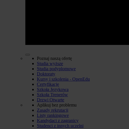
Poznaj naszą ofertę
Studia wyższe
Studia podyplomowe
Doktoraty
Kursy i szkolenia - OpenEdu
Certyfikacje
Szkoła Językowa
Szkoła Trenerów
Drzwi Otwarte
Aplikuj bez problemu
Zasady rekrutacji
Listy rankingowe
Kandydaci z zagranicy
Studenci z innych uczelni