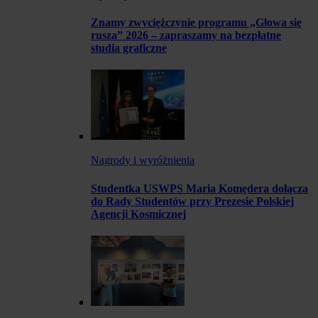
Znamy zwyciężczynie programu „Głowa się
rusza” 2026 – zapraszamy na bezpłatne
studia graficzne
Nagrody i wyróżnienia
Studentka USWPS Maria Komędera dołącza
do Rady Studentów przy Prezesie Polskiej
Agencji Kosmicznej