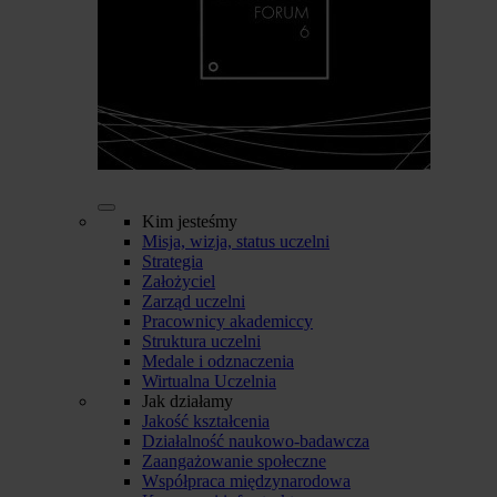
Kim jesteśmy
Misja, wizja, status uczelni
Strategia
Założyciel
Zarząd uczelni
Pracownicy akademiccy
Struktura uczelni
Medale i odznaczenia
Wirtualna Uczelnia
Jak działamy
Jakość kształcenia
Działalność naukowo-badawcza
Zaangażowanie społeczne
Współpraca międzynarodowa