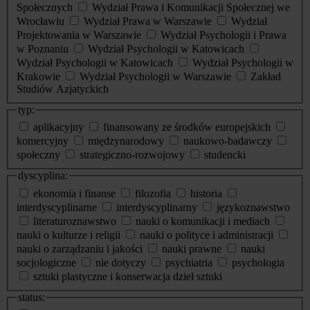
Społecznych
Wydział Prawa i Komunikacji Społecznej we
Wrocławiu
Wydział Prawa w Warszawie
Wydział
Projektowania w Warszawie
Wydział Psychologii i Prawa
w Poznaniu
Wydział Psychologii w Katowicach
Wydział Psychologii w Katowicach
Wydział Psychologii w
Krakowie
Wydział Psychologii w Warszawie
Zakład
Studiów Azjatyckich
typ:
aplikacyjny
finansowany ze środków europejskich
komercyjny
międzynarodowy
naukowo-badawczy
społeczny
strategiczno-rozwojowy
studencki
dyscyplina:
ekonomia i finanse
filozofia
historia
interdyscyplinarne
interdyscyplinarny
językoznawstwo
literaturoznawstwo
nauki o komunikacji i mediach
nauki o kulturze i religii
nauki o polityce i administracji
nauki o zarządzaniu i jakości
nauki prawne
nauki
socjologiczne
nie dotyczy
psychiatria
psychologia
sztuki plastyczne i konserwacja dzieł sztuki
status: