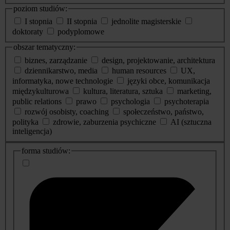
poziom studiów:
I stopnia
II stopnia
jednolite magisterskie
doktoraty
podyplomowe
obszar tematyczny:
biznes, zarządzanie
design, projektowanie, architektura
dziennikarstwo, media
human resources
UX,
informatyka, nowe technologie
języki obce, komunikacja
międzykulturowa
kultura, literatura, sztuka
marketing,
public relations
prawo
psychologia
psychoterapia
rozwój osobisty, coaching
społeczeństwo, państwo,
polityka
zdrowie, zaburzenia psychiczne
AI (sztuczna
inteligencja)
dodatkowe
forma studiów:
informacje
o
studiach