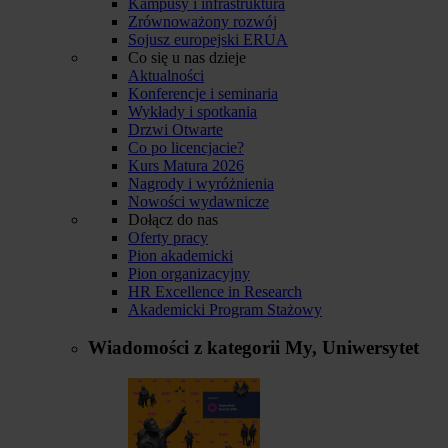
Kampusy i infrastruktura
Zrównoważony rozwój
Sojusz europejski ERUA
Co się u nas dzieje
Aktualności
Konferencje i seminaria
Wykłady i spotkania
Drzwi Otwarte
Co po licencjacie?
Kurs Matura 2026
Nagrody i wyróżnienia
Nowości wydawnicze
Dołącz do nas
Oferty pracy
Pion akademicki
Pion organizacyjny
HR Excellence in Research
Akademicki Program Stażowy
Wiadomości z kategorii
My, Uniwersytet