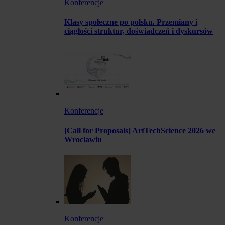
Konferencje
Klasy społeczne po polsku. Przemiany i
ciągłości struktur, doświadczeń i dyskursów
Konferencje
[Call for Proposals] ArtTechScience 2026 we
Wrocławiu
Konferencje