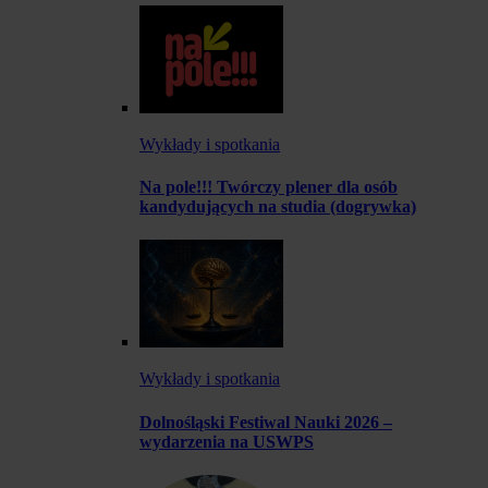
Wykłady i spotkania
Na pole!!! Twórczy plener dla osób
kandydujących na studia (dogrywka)
Wykłady i spotkania
Dolnośląski Festiwal Nauki 2026 –
wydarzenia na USWPS