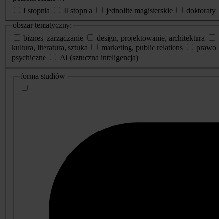
I stopnia
II stopnia
jednolite magisterskie
doktoraty
obszar tematyczny:
biznes, zarządzanie
design, projektowanie, architektura
kultura, literatura, sztuka
marketing, public relations
prawo
psychiczne
AI (sztuczna inteligencja)
dodatkowe
forma studiów:
informacje
o
studiach