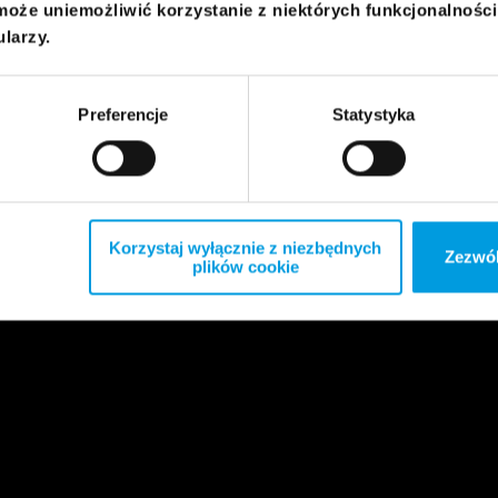
może uniemożliwić korzystanie z niektórych funkcjonalnośc
ularzy.
Preferencje
Statystyka
Korzystaj wyłącznie z niezbędnych
Zezwól
plików cookie