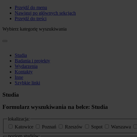
Przejdź do menu
Nawiguj po głównych sekcjach
Przejdź do treści
Wybierz kategorię wyszukiwania
Studia
Badania i projekty
Wydarzenia
Kontakty
Inne
Szybkie linki
Studia
Formularz wyszukiwania na belce: Studia
lokalizacja:
Katowice
Poznań
Rzeszów
Sopot
Warszawa
poziom studiów: