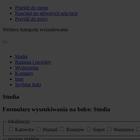
Przejdź do menu
Nawiguj po głównych sekcjach
Przejdź do treści
Wybierz kategorię wyszukiwania
Studia
Badania i projekty
Wydarzenia
Kontakty
Inne
Szybkie linki
Studia
Formularz wyszukiwania na belce: Studia
lokalizacja:
Katowice
Poznań
Rzeszów
Sopot
Warszawa
poziom studiów: