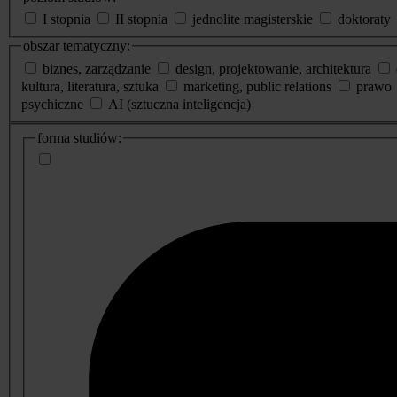
I stopnia
II stopnia
jednolite magisterskie
doktoraty
obszar tematyczny:
biznes, zarządzanie
design, projektowanie, architektura
kultura, literatura, sztuka
marketing, public relations
prawo
psychiczne
AI (sztuczna inteligencja)
dodatkowe
forma studiów:
informacje
o
studiach