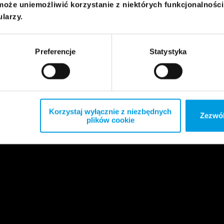
może uniemożliwić korzystanie z niektórych funkcjonalnośc
ularzy.
Preferencje
Statystyka
Korzystaj wyłącznie z niezbędnych
Zezwól
plików cookie