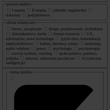
poziom studiów:
I stopnia
II stopnia
jednolite magisterskie
doktoraty
podyplomowe
obszar tematyczny:
biznes, zarządzanie
design, projektowanie, architektura
dziennikarstwo, media
human resources
UX,
informatyka, nowe technologie
języki obce, komunikacja
międzykulturowa
kultura, literatura, sztuka
marketing,
public relations
prawo
psychologia
psychoterapia
rozwój osobisty, coaching
społeczeństwo, państwo,
polityka
zdrowie, zaburzenia psychiczne
AI (sztuczna
inteligencja)
dodatkowe
forma studiów:
informacje
o
studiach