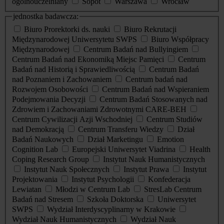
ogólnouczelniany
Sopot
Warszawa
Wrocław
jednostka badawcza:
Biuro Prorektorki ds. nauki
Biuro Rekrutacji
Międzynarodowej Uniwersytetu SWPS
Biuro Współpracy
Międzynarodowej
Centrum Badań nad Bullyingiem
Centrum Badań nad Ekonomiką Miejsc Pamięci
Centrum
Badań nad Historią i Sprawiedliwością
Centrum Badań
nad Poznaniem i Zachowaniem
Centrum badań nad
Rozwojem Osobowości
Centrum Badań nad Wspieraniem
Podejmowania Decyzji
Centrum Badań Stosowanych nad
Zdrowiem i Zachowaniami Zdrowotnymi CARE-BEH
Centrum Cywilizacji Azji Wschodniej
Centrum Studiów
nad Demokracją
Centrum Transferu Wiedzy
Dział
Badań Naukowych
Dział Marketingu
Emotion
Cognition Lab
Europejski Uniwersytet Viadrina
Health
Coping Research Group
Instytut Nauk Humanistycznych
Instytut Nauk Społecznych
Instytut Prawa
Instytut
Projektowania
Instytut Psychologii
Konfederacja
Lewiatan
Młodzi w Centrum Lab
StresLab Centrum
Badań nad Stresem
Szkoła Doktorska
Uniwersytet
SWPS
Wydział Interdyscyplinarny w Krakowie
Wydział Nauk Humanistycznych
Wydział Nauk