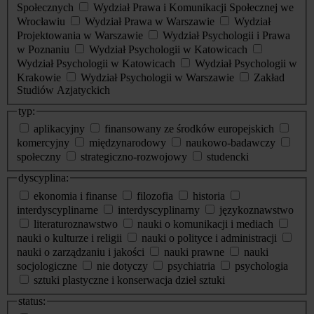
Społecznych
Wydział Prawa i Komunikacji Społecznej we
Wrocławiu
Wydział Prawa w Warszawie
Wydział
Projektowania w Warszawie
Wydział Psychologii i Prawa
w Poznaniu
Wydział Psychologii w Katowicach
Wydział Psychologii w Katowicach
Wydział Psychologii w
Krakowie
Wydział Psychologii w Warszawie
Zakład
Studiów Azjatyckich
typ:
aplikacyjny
finansowany ze środków europejskich
komercyjny
międzynarodowy
naukowo-badawczy
społeczny
strategiczno-rozwojowy
studencki
dyscyplina:
ekonomia i finanse
filozofia
historia
interdyscyplinarne
interdyscyplinarny
językoznawstwo
literaturoznawstwo
nauki o komunikacji i mediach
nauki o kulturze i religii
nauki o polityce i administracji
nauki o zarządzaniu i jakości
nauki prawne
nauki
socjologiczne
nie dotyczy
psychiatria
psychologia
sztuki plastyczne i konserwacja dzieł sztuki
status: