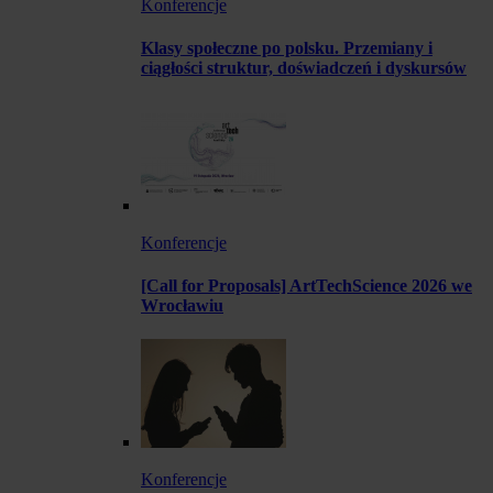
Konferencje
Klasy społeczne po polsku. Przemiany i
ciągłości struktur, doświadczeń i dyskursów
Konferencje
[Call for Proposals] ArtTechScience 2026 we
Wrocławiu
Konferencje