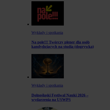
Wykłady i spotkania
Na pole!!! Twórczy plener dla osób
kandydujących na studia (dogrywka)
Wykłady i spotkania
Dolnośląski Festiwal Nauki 2026 –
wydarzenia na USWPS