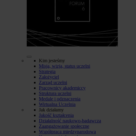
Kim jesteśmy
Misja, wizja, status uczelni
Strategia
Założyciel
Zarząd uczelni
Pracownicy akademiccy
Struktura uczelni
Medale i odznaczenia
Wirtualna Uczelnia
Jak działamy
Jakość kształcenia
Działalność naukowo-badawcza
Zaangażowanie społeczne
Współpraca międzynarodowa