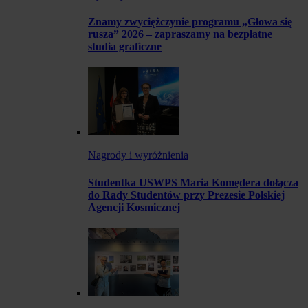
Znamy zwyciężczynie programu „Głowa się
rusza” 2026 – zapraszamy na bezpłatne
studia graficzne
Nagrody i wyróżnienia
Studentka USWPS Maria Komędera dołącza
do Rady Studentów przy Prezesie Polskiej
Agencji Kosmicznej