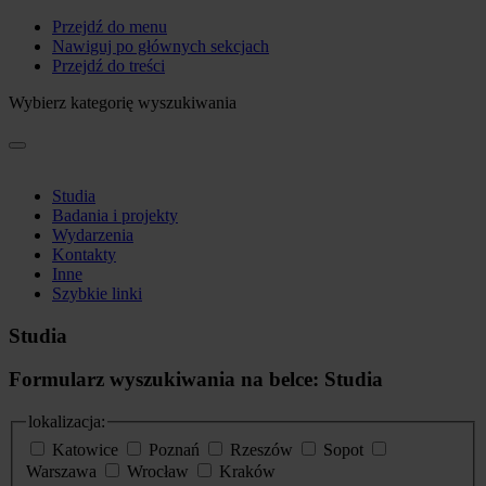
Przejdź do menu
Nawiguj po głównych sekcjach
Przejdź do treści
Wybierz kategorię wyszukiwania
Studia
Badania i projekty
Wydarzenia
Kontakty
Inne
Szybkie linki
Studia
Formularz wyszukiwania na belce: Studia
lokalizacja:
Katowice
Poznań
Rzeszów
Sopot
Warszawa
Wrocław
Kraków