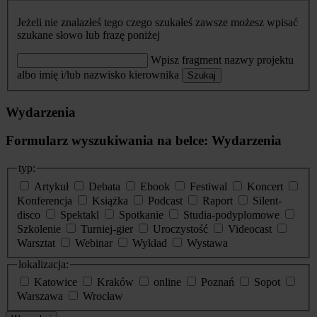
Jeżeli nie znalazłeś tego czego szukałeś zawsze możesz wpisać
szukane słowo lub frazę poniżej
Wpisz fragment nazwy projektu
albo imię i/lub nazwisko kierownika
Szukaj
Wydarzenia
Formularz wyszukiwania na belce: Wydarzenia
typ:
Artykuł
Debata
Ebook
Festiwal
Koncert
Konferencja
Książka
Podcast
Raport
Silent-
disco
Spektakl
Spotkanie
Studia-podyplomowe
Szkolenie
Turniej-gier
Uroczystość
Videocast
Warsztat
Webinar
Wykład
Wystawa
lokalizacja:
Katowice
Kraków
online
Poznań
Sopot
Warszawa
Wrocław