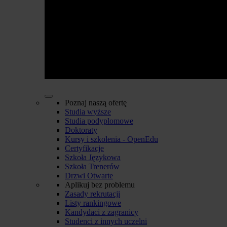
Poznaj naszą ofertę
Studia wyższe
Studia podyplomowe
Doktoraty
Kursy i szkolenia - OpenEdu
Certyfikacje
Szkoła Językowa
Szkoła Trenerów
Drzwi Otwarte
Aplikuj bez problemu
Zasady rekrutacji
Listy rankingowe
Kandydaci z zagranicy
Studenci z innych uczelni