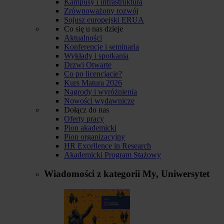
Kampusy i infrastruktura
Zrównoważony rozwój
Sojusz europejski ERUA
Co się u nas dzieje
Aktualności
Konferencje i seminaria
Wykłady i spotkania
Drzwi Otwarte
Co po licencjacie?
Kurs Matura 2026
Nagrody i wyróżnienia
Nowości wydawnicze
Dołącz do nas
Oferty pracy
Pion akademicki
Pion organizacyjny
HR Excellence in Research
Akademicki Program Stażowy
Wiadomości z kategorii
My, Uniwersytet