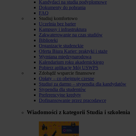
Kandydaci na studia podyplomowe
Dokumenty do pobrania
FAQ
Studiuj komfortowo
Uczelnia bez barier
Kampusy i infrastruktura
Zakwaterowanie na czas studiów
Biblioteki
Organizacje studenckie
Oferta Biura Karier: praktyki i staże
Wymiana międzynarodowa
Kalendarium roku akademickiego
Pobierz aplikację Mój USWPS
Zdobądź wsparcie finansowe
Opłaty – co obejmuje czesne
Studiuj za darmo – stypendia dla kandydatów
Stypendia dla studentów
Preferencyjne kredyty
Dofinansowanie przez pracodawcę
Wiadomości z kategorii
Studia i szkolenia