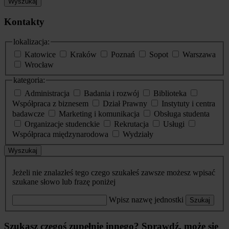
Wyszukaj
Kontakty
lokalizacja:
Katowice
Kraków
Poznań
Sopot
Warszawa
Wrocław
kategoria:
Administracja
Badania i rozwój
Biblioteka
Współpraca z biznesem
Dział Prawny
Instytuty i centra
badawcze
Marketing i komunikacja
Obsługa studenta
Organizacje studenckie
Rekrutacja
Usługi
Współpraca międzynarodowa
Wydziały
Wyszukaj
Jeżeli nie znalazłeś tego czego szukałeś zawsze możesz wpisać
szukane słowo lub frazę poniżej
Wpisz nazwę jednostki
Szukaj
Szukasz czegoś zupełnie innego? Sprawdź, może się