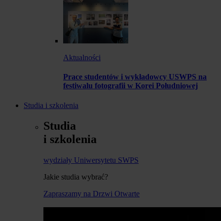
Aktualności
Prace studentów i wykładowcy USWPS na
festiwalu fotografii w Korei Południowej
Studia i szkolenia
Studia
i szkolenia
wydziały Uniwersytetu SWPS
Jakie studia wybrać?
Zapraszamy na Drzwi Otwarte