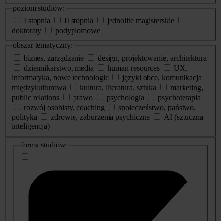
poziom studiów:
I stopnia
II stopnia
jednolite magisterskie
doktoraty
podyplomowe
obszar tematyczny:
biznes, zarządzanie
design, projektowanie, architektura
dziennikarstwo, media
human resources
UX,
informatyka, nowe technologie
języki obce, komunikacja
międzykulturowa
kultura, literatura, sztuka
marketing,
public relations
prawo
psychologia
psychoterapia
rozwój osobisty, coaching
społeczeństwo, państwo,
polityka
zdrowie, zaburzenia psychiczne
AI (sztuczna
inteligencja)
dodatkowe
forma studiów:
informacje
o
studiach