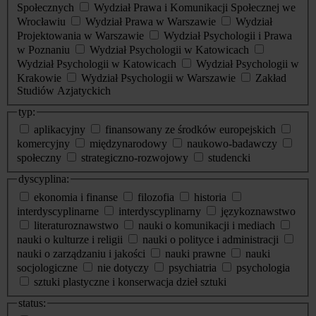
Społecznych
Wydział Prawa i Komunikacji Społecznej we
Wrocławiu
Wydział Prawa w Warszawie
Wydział
Projektowania w Warszawie
Wydział Psychologii i Prawa
w Poznaniu
Wydział Psychologii w Katowicach
Wydział Psychologii w Katowicach
Wydział Psychologii w
Krakowie
Wydział Psychologii w Warszawie
Zakład
Studiów Azjatyckich
typ:
aplikacyjny
finansowany ze środków europejskich
komercyjny
międzynarodowy
naukowo-badawczy
społeczny
strategiczno-rozwojowy
studencki
dyscyplina:
ekonomia i finanse
filozofia
historia
interdyscyplinarne
interdyscyplinarny
językoznawstwo
literaturoznawstwo
nauki o komunikacji i mediach
nauki o kulturze i religii
nauki o polityce i administracji
nauki o zarządzaniu i jakości
nauki prawne
nauki
socjologiczne
nie dotyczy
psychiatria
psychologia
sztuki plastyczne i konserwacja dzieł sztuki
status: