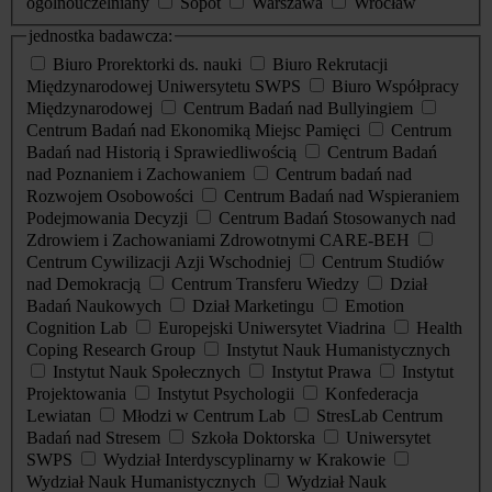
ogólnouczelniany
Sopot
Warszawa
Wrocław
jednostka badawcza:
Biuro Prorektorki ds. nauki
Biuro Rekrutacji
Międzynarodowej Uniwersytetu SWPS
Biuro Współpracy
Międzynarodowej
Centrum Badań nad Bullyingiem
Centrum Badań nad Ekonomiką Miejsc Pamięci
Centrum
Badań nad Historią i Sprawiedliwością
Centrum Badań
nad Poznaniem i Zachowaniem
Centrum badań nad
Rozwojem Osobowości
Centrum Badań nad Wspieraniem
Podejmowania Decyzji
Centrum Badań Stosowanych nad
Zdrowiem i Zachowaniami Zdrowotnymi CARE-BEH
Centrum Cywilizacji Azji Wschodniej
Centrum Studiów
nad Demokracją
Centrum Transferu Wiedzy
Dział
Badań Naukowych
Dział Marketingu
Emotion
Cognition Lab
Europejski Uniwersytet Viadrina
Health
Coping Research Group
Instytut Nauk Humanistycznych
Instytut Nauk Społecznych
Instytut Prawa
Instytut
Projektowania
Instytut Psychologii
Konfederacja
Lewiatan
Młodzi w Centrum Lab
StresLab Centrum
Badań nad Stresem
Szkoła Doktorska
Uniwersytet
SWPS
Wydział Interdyscyplinarny w Krakowie
Wydział Nauk Humanistycznych
Wydział Nauk