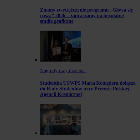
Znamy zwyciężczynie programu „Głowa się
rusza” 2026 – zapraszamy na bezpłatne
studia graficzne
Nagrody i wyróżnienia
Studentka USWPS Maria Komędera dołącza
do Rady Studentów przy Prezesie Polskiej
Agencji Kosmicznej