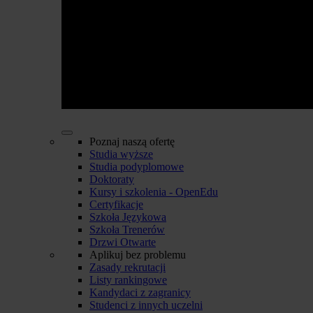
Poznaj naszą ofertę
Studia wyższe
Studia podyplomowe
Doktoraty
Kursy i szkolenia - OpenEdu
Certyfikacje
Szkoła Językowa
Szkoła Trenerów
Drzwi Otwarte
Aplikuj bez problemu
Zasady rekrutacji
Listy rankingowe
Kandydaci z zagranicy
Studenci z innych uczelni