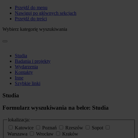
Przejdź do menu
Nawiguj po głównych sekcjach
Przejdź do treści
Wybierz kategorię wyszukiwania
Studia
Badania i projekty
Wydarzenia
Kontakty
Inne
Szybkie linki
Studia
Formularz wyszukiwania na belce: Studia
lokalizacja:
Katowice
Poznań
Rzeszów
Sopot
Warszawa
Wrocław
Kraków