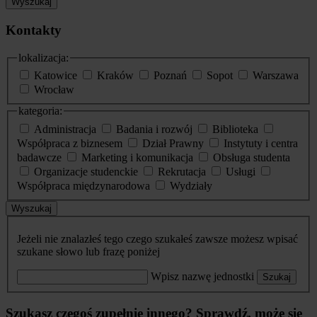
Wyszukaj
Kontakty
lokalizacja:
Katowice
Kraków
Poznań
Sopot
Warszawa
Wrocław
kategoria:
Administracja
Badania i rozwój
Biblioteka
Współpraca z biznesem
Dział Prawny
Instytuty i centra
badawcze
Marketing i komunikacja
Obsługa studenta
Organizacje studenckie
Rekrutacja
Usługi
Współpraca międzynarodowa
Wydziały
Wyszukaj
Jeżeli nie znalazłeś tego czego szukałeś zawsze możesz wpisać
szukane słowo lub frazę poniżej
Wpisz nazwę jednostki
Szukaj
Szukasz czegoś zupełnie innego? Sprawdź, może się