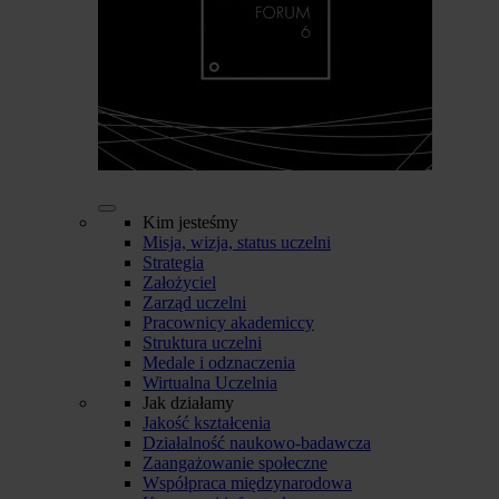
Kim jesteśmy
Misja, wizja, status uczelni
Strategia
Założyciel
Zarząd uczelni
Pracownicy akademiccy
Struktura uczelni
Medale i odznaczenia
Wirtualna Uczelnia
Jak działamy
Jakość kształcenia
Działalność naukowo-badawcza
Zaangażowanie społeczne
Współpraca międzynarodowa