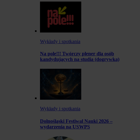
Wykłady i spotkania
Na pole!!! Twórczy plener dla osób
kandydujących na studia (dogrywka)
Wykłady i spotkania
Dolnośląski Festiwal Nauki 2026 –
wydarzenia na USWPS