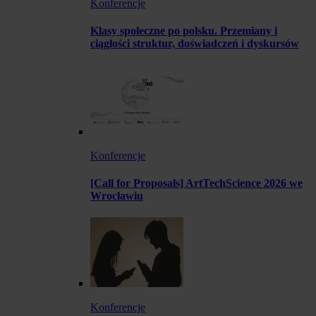
Konferencje
Klasy społeczne po polsku. Przemiany i
ciągłości struktur, doświadczeń i dyskursów
Konferencje
[Call for Proposals] ArtTechScience 2026 we
Wrocławiu
Konferencje