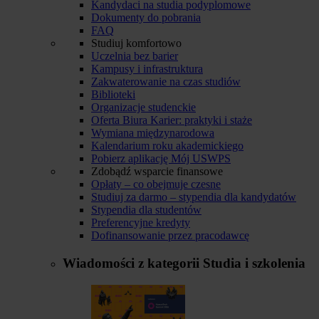
Kandydaci na studia podyplomowe
Dokumenty do pobrania
FAQ
Studiuj komfortowo
Uczelnia bez barier
Kampusy i infrastruktura
Zakwaterowanie na czas studiów
Biblioteki
Organizacje studenckie
Oferta Biura Karier: praktyki i staże
Wymiana międzynarodowa
Kalendarium roku akademickiego
Pobierz aplikację Mój USWPS
Zdobądź wsparcie finansowe
Opłaty – co obejmuje czesne
Studiuj za darmo – stypendia dla kandydatów
Stypendia dla studentów
Preferencyjne kredyty
Dofinansowanie przez pracodawcę
Wiadomości z kategorii
Studia i szkolenia