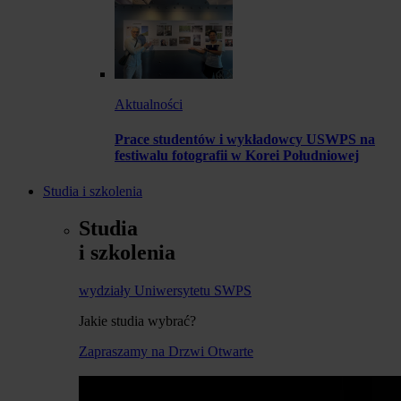
Aktualności
Prace studentów i wykładowcy USWPS na
festiwalu fotografii w Korei Południowej
Studia i szkolenia
Studia
i szkolenia
wydziały Uniwersytetu SWPS
Jakie studia wybrać?
Zapraszamy na Drzwi Otwarte