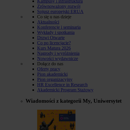
Kampusy i infrastruktura
Zrównoważony rozwój
Sojusz europejski ERUA
Co się u nas dzieje
Aktualności
Konferencje i seminaria
Wykłady i spotkania
Drzwi Otwarte
Co po licencjacie?
Kurs Matura 2026
Nagrody i wyróżnienia
Nowości wydawnicze
Dołącz do nas
Oferty pracy
Pion akademicki
Pion organizacyjny
HR Excellence in Research
Akademicki Program Stażowy
Wiadomości z kategorii
My, Uniwersytet