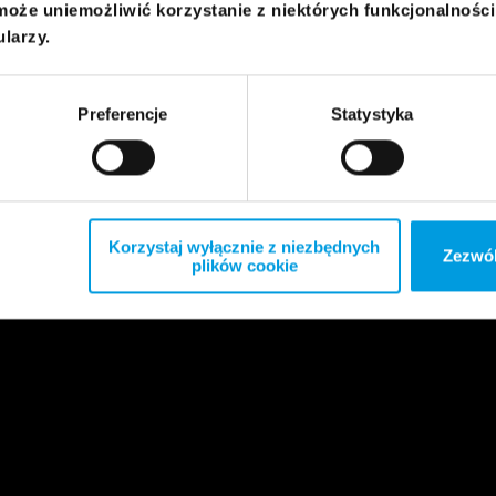
może uniemożliwić korzystanie z niektórych funkcjonalnośc
ularzy.
Preferencje
Statystyka
Korzystaj wyłącznie z niezbędnych
Zezwól
plików cookie