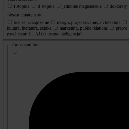
I stopnia
II stopnia
jednolite magisterskie
doktoraty
obszar tematyczny:
biznes, zarządzanie
design, projektowanie, architektura
kultura, literatura, sztuka
marketing, public relations
prawo
psychiczne
AI (sztuczna inteligencja)
dodatkowe
forma studiów:
informacje
o
studiach