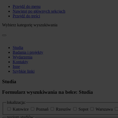
Przejdź do menu
Nawiguj po głównych sekcjach
Przejdź do treści
Wybierz kategorię wyszukiwania
Studia
Badania i projekty
Wydarzenia
Kontakty
Inne
Szybkie linki
Studia
Formularz wyszukiwania na belce: Studia
lokalizacja:
Katowice
Poznań
Rzeszów
Sopot
Warszawa
poziom studiów: