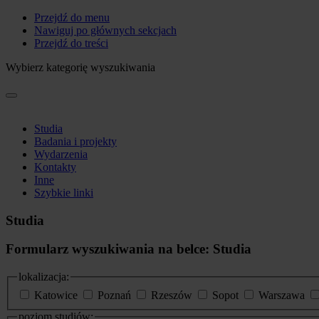
Przejdź do menu
Nawiguj po głównych sekcjach
Przejdź do treści
Wybierz kategorię wyszukiwania
Studia
Badania i projekty
Wydarzenia
Kontakty
Inne
Szybkie linki
Studia
Formularz wyszukiwania na belce: Studia
lokalizacja:
Katowice
Poznań
Rzeszów
Sopot
Warszawa
poziom studiów: