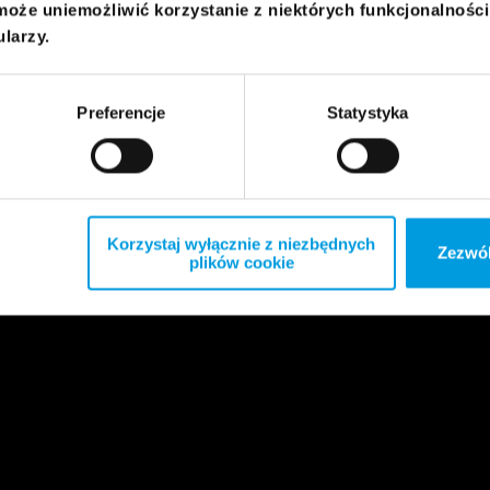
może uniemożliwić korzystanie z niektórych funkcjonalnośc
ularzy.
Preferencje
Statystyka
Korzystaj wyłącznie z niezbędnych
Zezwól
plików cookie