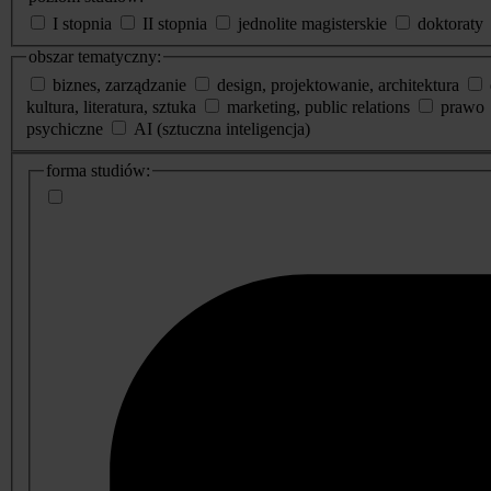
I stopnia
II stopnia
jednolite magisterskie
doktoraty
obszar tematyczny:
biznes, zarządzanie
design, projektowanie, architektura
kultura, literatura, sztuka
marketing, public relations
prawo
psychiczne
AI (sztuczna inteligencja)
dodatkowe
forma studiów:
informacje
o
studiach