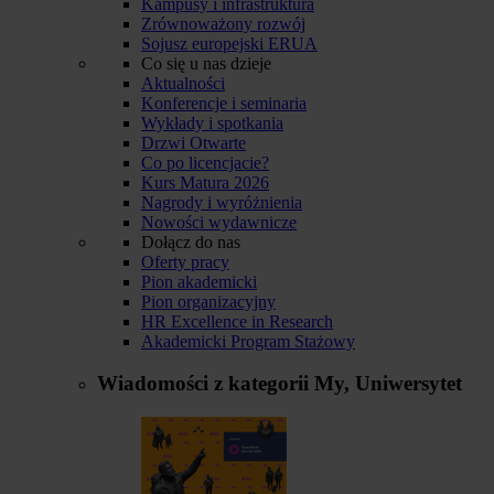
Kampusy i infrastruktura
Zrównoważony rozwój
Sojusz europejski ERUA
Co się u nas dzieje
Aktualności
Konferencje i seminaria
Wykłady i spotkania
Drzwi Otwarte
Co po licencjacie?
Kurs Matura 2026
Nagrody i wyróżnienia
Nowości wydawnicze
Dołącz do nas
Oferty pracy
Pion akademicki
Pion organizacyjny
HR Excellence in Research
Akademicki Program Stażowy
Wiadomości z kategorii
My, Uniwersytet