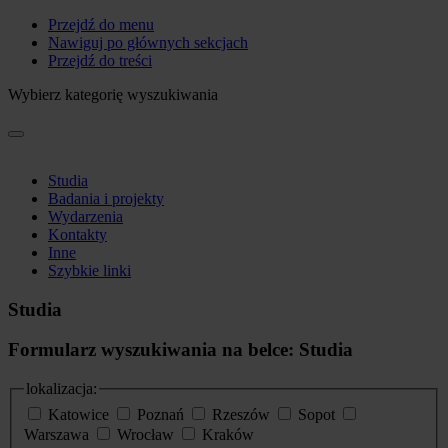
Przejdź do menu
Nawiguj po głównych sekcjach
Przejdź do treści
Wybierz kategorię wyszukiwania
Studia
Badania i projekty
Wydarzenia
Kontakty
Inne
Szybkie linki
Studia
Formularz wyszukiwania na belce: Studia
lokalizacja:
Katowice
Poznań
Rzeszów
Sopot
Warszawa
Wrocław
Kraków