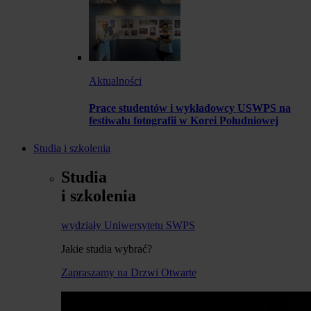
Aktualności
Prace studentów i wykładowcy USWPS na
festiwalu fotografii w Korei Południowej
Studia i szkolenia
Studia
i szkolenia
wydziały Uniwersytetu SWPS
Jakie studia wybrać?
Zapraszamy na Drzwi Otwarte