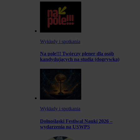
Wykłady i spotkania
Na pole!!! Twórczy plener dla osób
kandydujących na studia (dogrywka)
Wykłady i spotkania
Dolnośląski Festiwal Nauki 2026 –
wydarzenia na USWPS