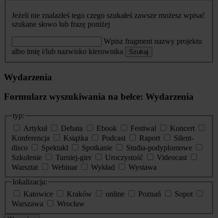
Jeżeli nie znalazłeś tego czego szukałeś zawsze możesz wpisać
szukane słowo lub frazę poniżej
Wpisz fragment nazwy projektu
albo imię i/lub nazwisko kierownika
Szukaj
Wydarzenia
Formularz wyszukiwania na belce: Wydarzenia
typ:
Artykuł
Debata
Ebook
Festiwal
Koncert
Konferencja
Książka
Podcast
Raport
Silent-
disco
Spektakl
Spotkanie
Studia-podyplomowe
Szkolenie
Turniej-gier
Uroczystość
Videocast
Warsztat
Webinar
Wykład
Wystawa
lokalizacja:
Katowice
Kraków
online
Poznań
Sopot
Warszawa
Wrocław