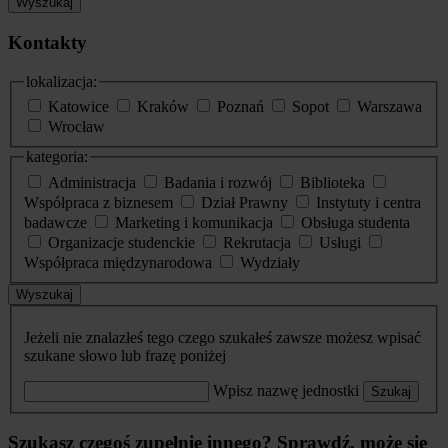
Wyszukaj
Kontakty
lokalizacja:
Katowice
Kraków
Poznań
Sopot
Warszawa
Wrocław
kategoria:
Administracja
Badania i rozwój
Biblioteka
Współpraca z biznesem
Dział Prawny
Instytuty i centra
badawcze
Marketing i komunikacja
Obsługa studenta
Organizacje studenckie
Rekrutacja
Usługi
Współpraca międzynarodowa
Wydziały
Wyszukaj
Jeżeli nie znalazłeś tego czego szukałeś zawsze możesz wpisać
szukane słowo lub frazę poniżej
Wpisz nazwę jednostki
Szukaj
Szukasz czegoś zupełnie innego? Sprawdź, może się