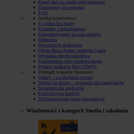
Kandydaci na studia podyplomowe
Dokumenty do pobrania
FAQ
Studiuj komfortowo
Uczelnia bez barier
Kampusy i infrastruktura
Zakwaterowanie na czas studiów
Biblioteki
Organizacje studenckie
Oferta Biura Karier: praktyki i staże
Wymiana międzynarodowa
Kalendarium roku akademickiego
Pobierz aplikację Mój USWPS
Zdobądź wsparcie finansowe
Opłaty – co obejmuje czesne
Studiuj za darmo – stypendia dla kandydatów
Stypendia dla studentów
Preferencyjne kredyty
Dofinansowanie przez pracodawcę
Wiadomości z kategorii
Studia i szkolenia