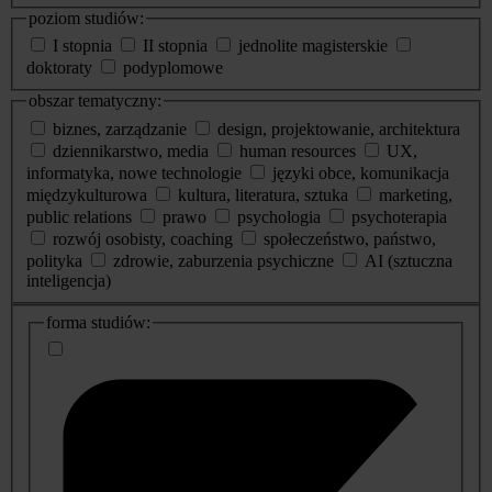
poziom studiów:
I stopnia
II stopnia
jednolite magisterskie
doktoraty
podyplomowe
obszar tematyczny:
biznes, zarządzanie
design, projektowanie, architektura
dziennikarstwo, media
human resources
UX,
informatyka, nowe technologie
języki obce, komunikacja
międzykulturowa
kultura, literatura, sztuka
marketing,
public relations
prawo
psychologia
psychoterapia
rozwój osobisty, coaching
społeczeństwo, państwo,
polityka
zdrowie, zaburzenia psychiczne
AI (sztuczna
inteligencja)
dodatkowe
forma studiów:
informacje
o
studiach