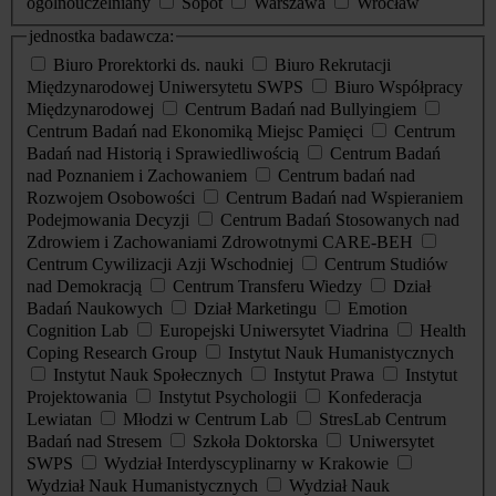
ogólnouczelniany
Sopot
Warszawa
Wrocław
jednostka badawcza:
Biuro Prorektorki ds. nauki
Biuro Rekrutacji
Międzynarodowej Uniwersytetu SWPS
Biuro Współpracy
Międzynarodowej
Centrum Badań nad Bullyingiem
Centrum Badań nad Ekonomiką Miejsc Pamięci
Centrum
Badań nad Historią i Sprawiedliwością
Centrum Badań
nad Poznaniem i Zachowaniem
Centrum badań nad
Rozwojem Osobowości
Centrum Badań nad Wspieraniem
Podejmowania Decyzji
Centrum Badań Stosowanych nad
Zdrowiem i Zachowaniami Zdrowotnymi CARE-BEH
Centrum Cywilizacji Azji Wschodniej
Centrum Studiów
nad Demokracją
Centrum Transferu Wiedzy
Dział
Badań Naukowych
Dział Marketingu
Emotion
Cognition Lab
Europejski Uniwersytet Viadrina
Health
Coping Research Group
Instytut Nauk Humanistycznych
Instytut Nauk Społecznych
Instytut Prawa
Instytut
Projektowania
Instytut Psychologii
Konfederacja
Lewiatan
Młodzi w Centrum Lab
StresLab Centrum
Badań nad Stresem
Szkoła Doktorska
Uniwersytet
SWPS
Wydział Interdyscyplinarny w Krakowie
Wydział Nauk Humanistycznych
Wydział Nauk