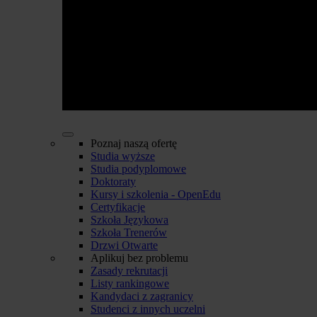
Poznaj naszą ofertę
Studia wyższe
Studia podyplomowe
Doktoraty
Kursy i szkolenia - OpenEdu
Certyfikacje
Szkoła Językowa
Szkoła Trenerów
Drzwi Otwarte
Aplikuj bez problemu
Zasady rekrutacji
Listy rankingowe
Kandydaci z zagranicy
Studenci z innych uczelni