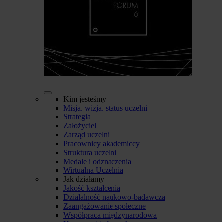
Kim jesteśmy
Misja, wizja, status uczelni
Strategia
Założyciel
Zarząd uczelni
Pracownicy akademiccy
Struktura uczelni
Medale i odznaczenia
Wirtualna Uczelnia
Jak działamy
Jakość kształcenia
Działalność naukowo-badawcza
Zaangażowanie społeczne
Współpraca międzynarodowa