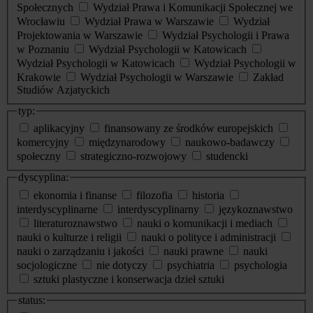
Społecznych
Wydział Prawa i Komunikacji Społecznej we
Wrocławiu
Wydział Prawa w Warszawie
Wydział
Projektowania w Warszawie
Wydział Psychologii i Prawa
w Poznaniu
Wydział Psychologii w Katowicach
Wydział Psychologii w Katowicach
Wydział Psychologii w
Krakowie
Wydział Psychologii w Warszawie
Zakład
Studiów Azjatyckich
typ:
aplikacyjny
finansowany ze środków europejskich
komercyjny
międzynarodowy
naukowo-badawczy
społeczny
strategiczno-rozwojowy
studencki
dyscyplina:
ekonomia i finanse
filozofia
historia
interdyscyplinarne
interdyscyplinarny
językoznawstwo
literaturoznawstwo
nauki o komunikacji i mediach
nauki o kulturze i religii
nauki o polityce i administracji
nauki o zarządzaniu i jakości
nauki prawne
nauki
socjologiczne
nie dotyczy
psychiatria
psychologia
sztuki plastyczne i konserwacja dzieł sztuki
status: