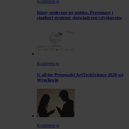
Konferencje
Klasy społeczne po polsku. Przemiany i
ciągłości struktur, doświadczeń i dyskursów
Konferencje
[Call for Proposals] ArtTechScience 2026 we
Wrocławiu
Konferencje