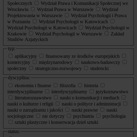
Społecznych
Wydział Prawa i Komunikacji Społecznej we
Wrocławiu
Wydział Prawa w Warszawie
Wydział
Projektowania w Warszawie
Wydział Psychologii i Prawa
w Poznaniu
Wydział Psychologii w Katowicach
Wydział Psychologii w Katowicach
Wydział Psychologii w
Krakowie
Wydział Psychologii w Warszawie
Zakład
Studiów Azjatyckich
typ:
aplikacyjny
finansowany ze środków europejskich
komercyjny
międzynarodowy
naukowo-badawczy
społeczny
strategiczno-rozwojowy
studencki
dyscyplina:
ekonomia i finanse
filozofia
historia
interdyscyplinarne
interdyscyplinarny
językoznawstwo
literaturoznawstwo
nauki o komunikacji i mediach
nauki o kulturze i religii
nauki o polityce i administracji
nauki o zarządzaniu i jakości
nauki prawne
nauki
socjologiczne
nie dotyczy
psychiatria
psychologia
sztuki plastyczne i konserwacja dzieł sztuki
status: