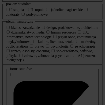
poziom studiów:
I stopnia
II stopnia
jednolite magisterskie
doktoraty
podyplomowe
obszar tematyczny:
biznes, zarządzanie
design, projektowanie, architektura
dziennikarstwo, media
human resources
UX,
informatyka, nowe technologie
języki obce, komunikacja
międzykulturowa
kultura, literatura, sztuka
marketing,
public relations
prawo
psychologia
psychoterapia
rozwój osobisty, coaching
społeczeństwo, państwo,
polityka
zdrowie, zaburzenia psychiczne
AI (sztuczna
inteligencja)
dodatkowe
forma studiów:
informacje
o
studiach