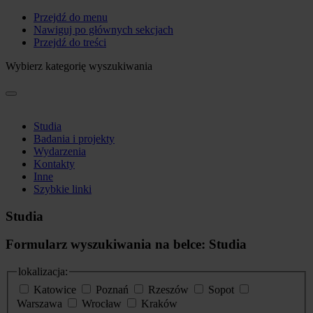
Przejdź do menu
Nawiguj po głównych sekcjach
Przejdź do treści
Wybierz kategorię wyszukiwania
Studia
Badania i projekty
Wydarzenia
Kontakty
Inne
Szybkie linki
Studia
Formularz wyszukiwania na belce: Studia
lokalizacja:
Katowice
Poznań
Rzeszów
Sopot
Warszawa
Wrocław
Kraków