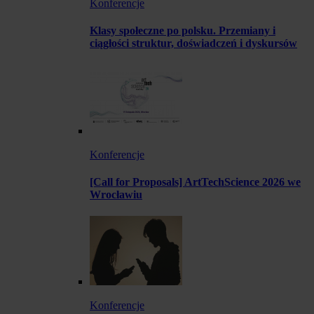
Konferencje
Klasy społeczne po polsku. Przemiany i
ciągłości struktur, doświadczeń i dyskursów
Konferencje
[Call for Proposals] ArtTechScience 2026 we
Wrocławiu
Konferencje