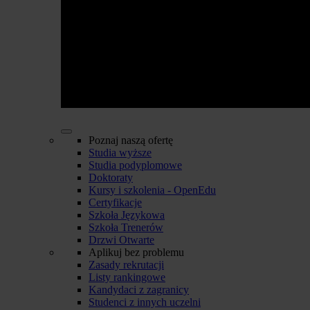
Poznaj naszą ofertę
Studia wyższe
Studia podyplomowe
Doktoraty
Kursy i szkolenia - OpenEdu
Certyfikacje
Szkoła Językowa
Szkoła Trenerów
Drzwi Otwarte
Aplikuj bez problemu
Zasady rekrutacji
Listy rankingowe
Kandydaci z zagranicy
Studenci z innych uczelni