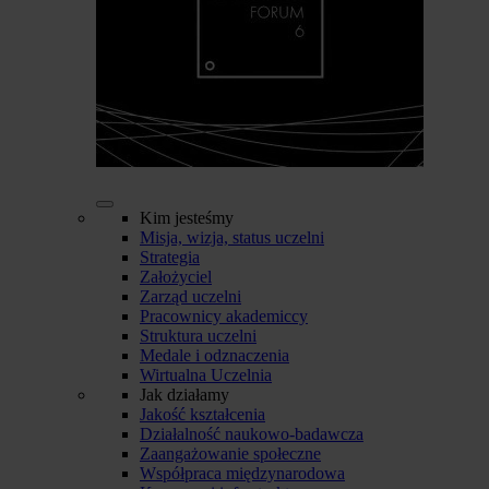
Kim jesteśmy
Misja, wizja, status uczelni
Strategia
Założyciel
Zarząd uczelni
Pracownicy akademiccy
Struktura uczelni
Medale i odznaczenia
Wirtualna Uczelnia
Jak działamy
Jakość kształcenia
Działalność naukowo-badawcza
Zaangażowanie społeczne
Współpraca międzynarodowa