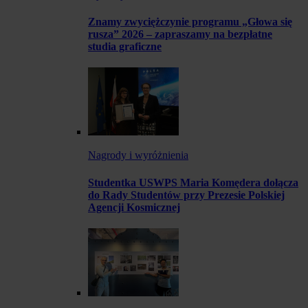
Znamy zwyciężczynie programu „Głowa się
rusza” 2026 – zapraszamy na bezpłatne
studia graficzne
Nagrody i wyróżnienia
Studentka USWPS Maria Komędera dołącza
do Rady Studentów przy Prezesie Polskiej
Agencji Kosmicznej