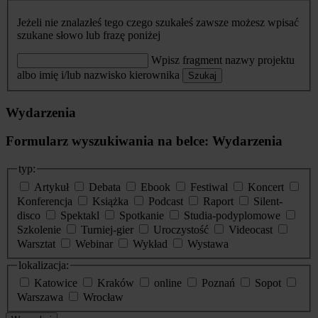
Jeżeli nie znalazłeś tego czego szukałeś zawsze możesz wpisać
szukane słowo lub frazę poniżej
Wpisz fragment nazwy projektu
albo imię i/lub nazwisko kierownika
Szukaj
Wydarzenia
Formularz wyszukiwania na belce: Wydarzenia
typ:
Artykuł
Debata
Ebook
Festiwal
Koncert
Konferencja
Książka
Podcast
Raport
Silent-
disco
Spektakl
Spotkanie
Studia-podyplomowe
Szkolenie
Turniej-gier
Uroczystość
Videocast
Warsztat
Webinar
Wykład
Wystawa
lokalizacja:
Katowice
Kraków
online
Poznań
Sopot
Warszawa
Wrocław