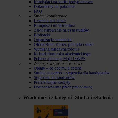
Kandydaci na studia podyplomowe
Dokumenty do pobrania
FAQ
Studiuj komfortowo
Uczelnia bez barier
Kampusy i infrastruktura
Zakwaterowanie na czas studiów
Biblioteki
Organizacje studenckie
Oferta Biura Karier: praktyki i staże
Wymiana międzynarodowa
Kalendarium roku akademickiego
Pobierz aplikację Mój USWPS
Zdobądź wsparcie finansowe
Opłaty – co obejmuje czesne
Studiuj za darmo – stypendia dla kandydatów
Stypendia dla studentów
Preferencyjne kredyty
Dofinansowanie przez pracodawcę
Wiadomości z kategorii
Studia i szkolenia