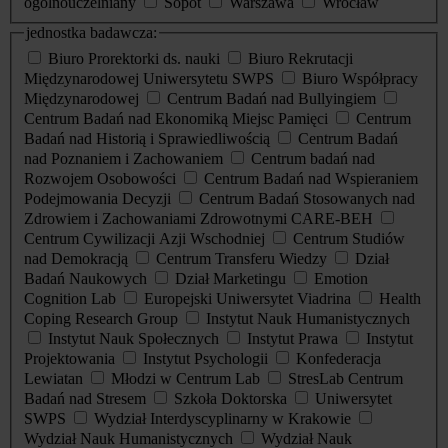
ogólnouczelniany
Sopot
Warszawa
Wrocław
jednostka badawcza:
Biuro Prorektorki ds. nauki
Biuro Rekrutacji
Międzynarodowej Uniwersytetu SWPS
Biuro Współpracy
Międzynarodowej
Centrum Badań nad Bullyingiem
Centrum Badań nad Ekonomiką Miejsc Pamięci
Centrum
Badań nad Historią i Sprawiedliwością
Centrum Badań
nad Poznaniem i Zachowaniem
Centrum badań nad
Rozwojem Osobowości
Centrum Badań nad Wspieraniem
Podejmowania Decyzji
Centrum Badań Stosowanych nad
Zdrowiem i Zachowaniami Zdrowotnymi CARE-BEH
Centrum Cywilizacji Azji Wschodniej
Centrum Studiów
nad Demokracją
Centrum Transferu Wiedzy
Dział
Badań Naukowych
Dział Marketingu
Emotion
Cognition Lab
Europejski Uniwersytet Viadrina
Health
Coping Research Group
Instytut Nauk Humanistycznych
Instytut Nauk Społecznych
Instytut Prawa
Instytut
Projektowania
Instytut Psychologii
Konfederacja
Lewiatan
Młodzi w Centrum Lab
StresLab Centrum
Badań nad Stresem
Szkoła Doktorska
Uniwersytet
SWPS
Wydział Interdyscyplinarny w Krakowie
Wydział Nauk Humanistycznych
Wydział Nauk