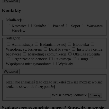
Wyszukaj
Kontakty
lokalizacja:
Katowice
Kraków
Poznań
Sopot
Warszawa
Wrocław
kategoria:
Administracja
Badania i rozwój
Biblioteka
Współpraca z biznesem
Dział Prawny
Instytuty i centra
badawcze
Marketing i komunikacja
Obsługa studenta
Organizacje studenckie
Rekrutacja
Usługi
Współpraca międzynarodowa
Wydziały
Wyszukaj
Jeżeli nie znalazłeś tego czego szukałeś zawsze możesz wpisać
szukane słowo lub frazę poniżej
Wpisz nazwę jednostki
Szukaj
Szukasz czegoś zupełnie innego? Sprawdź, może się