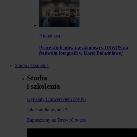
Aktualności
Prace studentów i wykładowcy USWPS na
festiwalu fotografii w Korei Południowej
Studia i szkolenia
Studia
i szkolenia
wydziały Uniwersytetu SWPS
Jakie studia wybrać?
Zapraszamy na Drzwi Otwarte