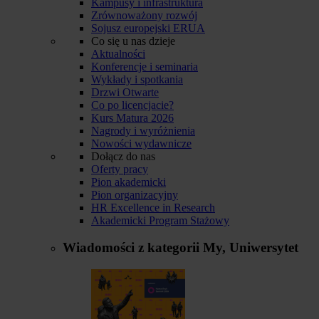
Kampusy i infrastruktura
Zrównoważony rozwój
Sojusz europejski ERUA
Co się u nas dzieje
Aktualności
Konferencje i seminaria
Wykłady i spotkania
Drzwi Otwarte
Co po licencjacie?
Kurs Matura 2026
Nagrody i wyróżnienia
Nowości wydawnicze
Dołącz do nas
Oferty pracy
Pion akademicki
Pion organizacyjny
HR Excellence in Research
Akademicki Program Stażowy
Wiadomości z kategorii
My, Uniwersytet