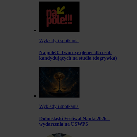
Wykłady i spotkania
Na pole!!! Twórczy plener dla osób
kandydujących na studia (dogrywka)
Wykłady i spotkania
Dolnośląski Festiwal Nauki 2026 –
wydarzenia na USWPS