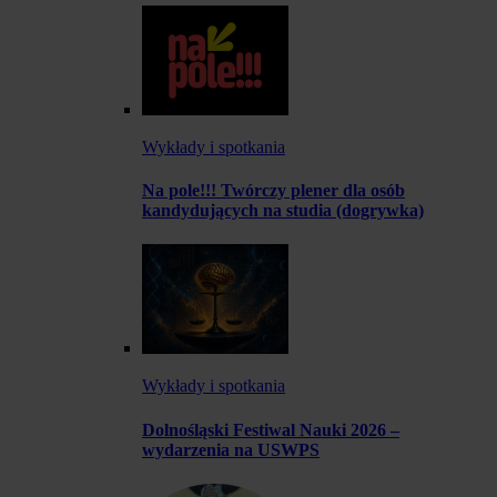
Wykłady i spotkania
Na pole!!! Twórczy plener dla osób
kandydujących na studia (dogrywka)
Wykłady i spotkania
Dolnośląski Festiwal Nauki 2026 –
wydarzenia na USWPS