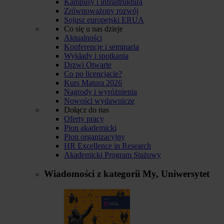
Kampusy i infrastruktura
Zrównoważony rozwój
Sojusz europejski ERUA
Co się u nas dzieje
Aktualności
Konferencje i seminaria
Wykłady i spotkania
Drzwi Otwarte
Co po licencjacie?
Kurs Matura 2026
Nagrody i wyróżnienia
Nowości wydawnicze
Dołącz do nas
Oferty pracy
Pion akademicki
Pion organizacyjny
HR Excellence in Research
Akademicki Program Stażowy
Wiadomości z kategorii
My, Uniwersytet