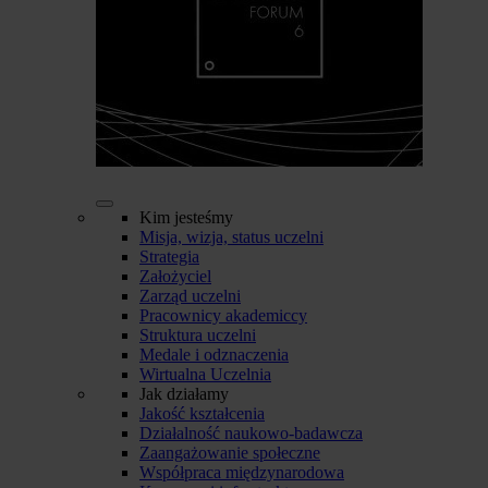
Kim jesteśmy
Misja, wizja, status uczelni
Strategia
Założyciel
Zarząd uczelni
Pracownicy akademiccy
Struktura uczelni
Medale i odznaczenia
Wirtualna Uczelnia
Jak działamy
Jakość kształcenia
Działalność naukowo-badawcza
Zaangażowanie społeczne
Współpraca międzynarodowa