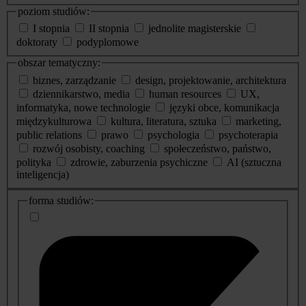
poziom studiów:
I stopnia
II stopnia
jednolite magisterskie
doktoraty
podyplomowe
obszar tematyczny:
biznes, zarządzanie
design, projektowanie, architektura
dziennikarstwo, media
human resources
UX,
informatyka, nowe technologie
języki obce, komunikacja
międzykulturowa
kultura, literatura, sztuka
marketing,
public relations
prawo
psychologia
psychoterapia
rozwój osobisty, coaching
społeczeństwo, państwo,
polityka
zdrowie, zaburzenia psychiczne
AI (sztuczna
inteligencja)
dodatkowe
forma studiów:
informacje
o
studiach