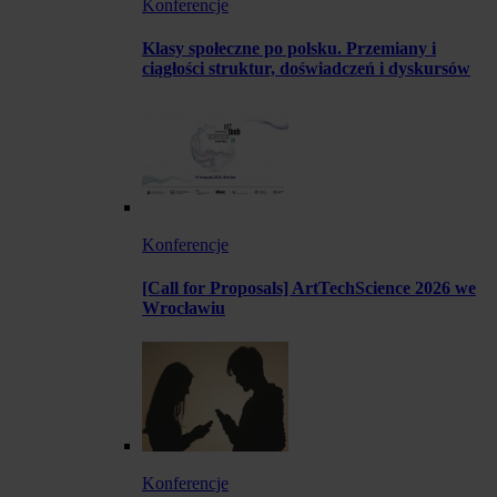
Konferencje
Klasy społeczne po polsku. Przemiany i
ciągłości struktur, doświadczeń i dyskursów
Konferencje
[Call for Proposals] ArtTechScience 2026 we
Wrocławiu
Konferencje