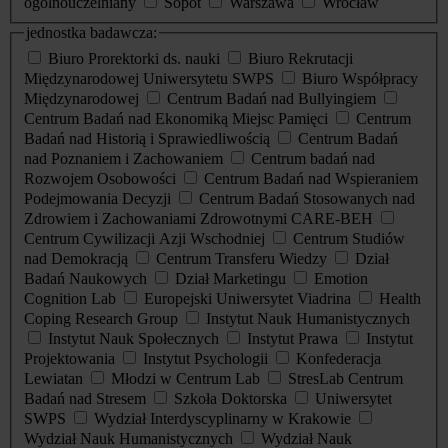
ogólnouczelniany
Sopot
Warszawa
Wrocław
jednostka badawcza:
Biuro Prorektorki ds. nauki
Biuro Rekrutacji
Międzynarodowej Uniwersytetu SWPS
Biuro Współpracy
Międzynarodowej
Centrum Badań nad Bullyingiem
Centrum Badań nad Ekonomiką Miejsc Pamięci
Centrum
Badań nad Historią i Sprawiedliwością
Centrum Badań
nad Poznaniem i Zachowaniem
Centrum badań nad
Rozwojem Osobowości
Centrum Badań nad Wspieraniem
Podejmowania Decyzji
Centrum Badań Stosowanych nad
Zdrowiem i Zachowaniami Zdrowotnymi CARE-BEH
Centrum Cywilizacji Azji Wschodniej
Centrum Studiów
nad Demokracją
Centrum Transferu Wiedzy
Dział
Badań Naukowych
Dział Marketingu
Emotion
Cognition Lab
Europejski Uniwersytet Viadrina
Health
Coping Research Group
Instytut Nauk Humanistycznych
Instytut Nauk Społecznych
Instytut Prawa
Instytut
Projektowania
Instytut Psychologii
Konfederacja
Lewiatan
Młodzi w Centrum Lab
StresLab Centrum
Badań nad Stresem
Szkoła Doktorska
Uniwersytet
SWPS
Wydział Interdyscyplinarny w Krakowie
Wydział Nauk Humanistycznych
Wydział Nauk