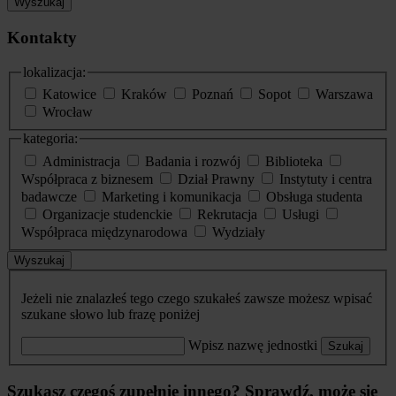
Wyszukaj
Kontakty
lokalizacja:
Katowice
Kraków
Poznań
Sopot
Warszawa
Wrocław
kategoria:
Administracja
Badania i rozwój
Biblioteka
Współpraca z biznesem
Dział Prawny
Instytuty i centra
badawcze
Marketing i komunikacja
Obsługa studenta
Organizacje studenckie
Rekrutacja
Usługi
Współpraca międzynarodowa
Wydziały
Wyszukaj
Jeżeli nie znalazłeś tego czego szukałeś zawsze możesz wpisać
szukane słowo lub frazę poniżej
Wpisz nazwę jednostki
Szukaj
Szukasz czegoś zupełnie innego? Sprawdź, może się