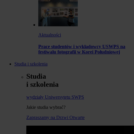
Aktualności
Prace studentów i wykładowcy USWPS na
festiwalu fotografii w Korei Południowej
Studia i szkolenia
Studia
i szkolenia
wydziały Uniwersytetu SWPS
Jakie studia wybrać?
Zapraszamy na Drzwi Otwarte