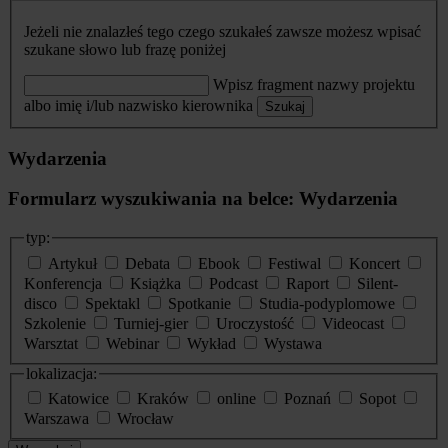
Jeżeli nie znalazłeś tego czego szukałeś zawsze możesz wpisać
szukane słowo lub frazę poniżej
Wpisz fragment nazwy projektu
albo imię i/lub nazwisko kierownika
Szukaj
Wydarzenia
Formularz wyszukiwania na belce: Wydarzenia
typ:
Artykuł
Debata
Ebook
Festiwal
Koncert
Konferencja
Książka
Podcast
Raport
Silent-
disco
Spektakl
Spotkanie
Studia-podyplomowe
Szkolenie
Turniej-gier
Uroczystość
Videocast
Warsztat
Webinar
Wykład
Wystawa
lokalizacja:
Katowice
Kraków
online
Poznań
Sopot
Warszawa
Wrocław