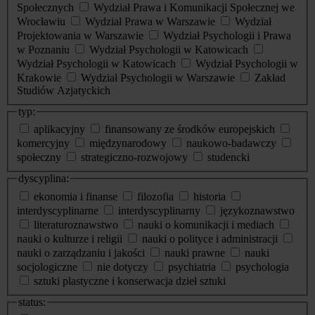
Społecznych
Wydział Prawa i Komunikacji Społecznej we
Wrocławiu
Wydział Prawa w Warszawie
Wydział
Projektowania w Warszawie
Wydział Psychologii i Prawa
w Poznaniu
Wydział Psychologii w Katowicach
Wydział Psychologii w Katowicach
Wydział Psychologii w
Krakowie
Wydział Psychologii w Warszawie
Zakład
Studiów Azjatyckich
typ:
aplikacyjny
finansowany ze środków europejskich
komercyjny
międzynarodowy
naukowo-badawczy
społeczny
strategiczno-rozwojowy
studencki
dyscyplina:
ekonomia i finanse
filozofia
historia
interdyscyplinarne
interdyscyplinarny
językoznawstwo
literaturoznawstwo
nauki o komunikacji i mediach
nauki o kulturze i religii
nauki o polityce i administracji
nauki o zarządzaniu i jakości
nauki prawne
nauki
socjologiczne
nie dotyczy
psychiatria
psychologia
sztuki plastyczne i konserwacja dzieł sztuki
status: