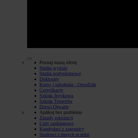
Poznaj naszą ofertę
Studia wyższe
Studia podyplomowe
Doktoraty
Kursy i szkolenia - OpenEdu
Certyfikacje
Szkoła Językowa
Szkoła Trenerów
Drzwi Otwarte
Aplikuj bez problemu
Zasady rekrutacji
Listy rankingowe
Kandydaci z zagranicy
Studenci z innych uczelni