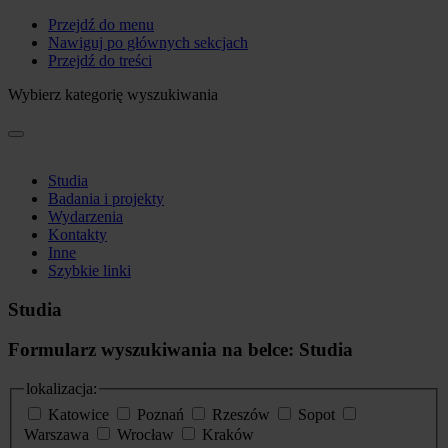
Przejdź do menu
Nawiguj po głównych sekcjach
Przejdź do treści
Wybierz kategorię wyszukiwania
Studia
Badania i projekty
Wydarzenia
Kontakty
Inne
Szybkie linki
Studia
Formularz wyszukiwania na belce: Studia
lokalizacja:
Katowice
Poznań
Rzeszów
Sopot
Warszawa
Wrocław
Kraków