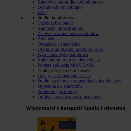
Kandydaci na studia podyplomowe
Dokumenty do pobrania
FAQ
Studiuj komfortowo
Uczelnia bez barier
Kampusy i infrastruktura
Zakwaterowanie na czas studiów
Biblioteki
Organizacje studenckie
Oferta Biura Karier: praktyki i staże
Wymiana międzynarodowa
Kalendarium roku akademickiego
Pobierz aplikację Mój USWPS
Zdobądź wsparcie finansowe
Opłaty – co obejmuje czesne
Studiuj za darmo – stypendia dla kandydatów
Stypendia dla studentów
Preferencyjne kredyty
Dofinansowanie przez pracodawcę
Wiadomości z kategorii
Studia i szkolenia