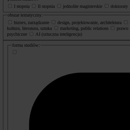
I stopnia
II stopnia
jednolite magisterskie
doktoraty
obszar tematyczny:
biznes, zarządzanie
design, projektowanie, architektura
kultura, literatura, sztuka
marketing, public relations
prawo
psychiczne
AI (sztuczna inteligencja)
dodatkowe
forma studiów:
informacje
o
studiach