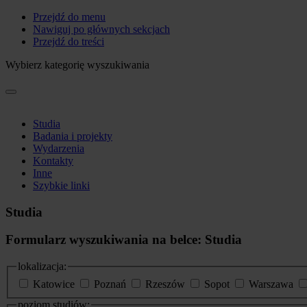
Przejdź do menu
Nawiguj po głównych sekcjach
Przejdź do treści
Wybierz kategorię wyszukiwania
Studia
Badania i projekty
Wydarzenia
Kontakty
Inne
Szybkie linki
Studia
Formularz wyszukiwania na belce: Studia
lokalizacja:
Katowice
Poznań
Rzeszów
Sopot
Warszawa
poziom studiów: