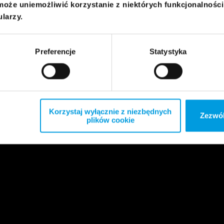
może uniemożliwić korzystanie z niektórych funkcjonalnośc
ularzy.
Preferencje
Statystyka
Korzystaj wyłącznie z niezbędnych
Zezwól
plików cookie