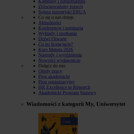
Kampusy i infrastruktura
Zrównoważony rozwój
Sojusz europejski ERUA
Co się u nas dzieje
Aktualności
Konferencje i seminaria
Wykłady i spotkania
Drzwi Otwarte
Co po licencjacie?
Kurs Matura 2026
Nagrody i wyróżnienia
Nowości wydawnicze
Dołącz do nas
Oferty pracy
Pion akademicki
Pion organizacyjny
HR Excellence in Research
Akademicki Program Stażowy
Wiadomości z kategorii
My, Uniwersytet