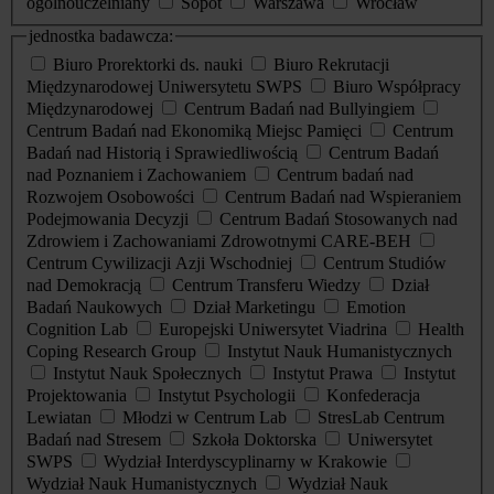
ogólnouczelniany
Sopot
Warszawa
Wrocław
jednostka badawcza:
Biuro Prorektorki ds. nauki
Biuro Rekrutacji
Międzynarodowej Uniwersytetu SWPS
Biuro Współpracy
Międzynarodowej
Centrum Badań nad Bullyingiem
Centrum Badań nad Ekonomiką Miejsc Pamięci
Centrum
Badań nad Historią i Sprawiedliwością
Centrum Badań
nad Poznaniem i Zachowaniem
Centrum badań nad
Rozwojem Osobowości
Centrum Badań nad Wspieraniem
Podejmowania Decyzji
Centrum Badań Stosowanych nad
Zdrowiem i Zachowaniami Zdrowotnymi CARE-BEH
Centrum Cywilizacji Azji Wschodniej
Centrum Studiów
nad Demokracją
Centrum Transferu Wiedzy
Dział
Badań Naukowych
Dział Marketingu
Emotion
Cognition Lab
Europejski Uniwersytet Viadrina
Health
Coping Research Group
Instytut Nauk Humanistycznych
Instytut Nauk Społecznych
Instytut Prawa
Instytut
Projektowania
Instytut Psychologii
Konfederacja
Lewiatan
Młodzi w Centrum Lab
StresLab Centrum
Badań nad Stresem
Szkoła Doktorska
Uniwersytet
SWPS
Wydział Interdyscyplinarny w Krakowie
Wydział Nauk Humanistycznych
Wydział Nauk