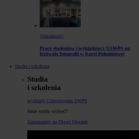
Aktualności
Prace studentów i wykładowcy USWPS na
festiwalu fotografii w Korei Południowej
Studia i szkolenia
Studia
i szkolenia
wydziały Uniwersytetu SWPS
Jakie studia wybrać?
Zapraszamy na Drzwi Otwarte