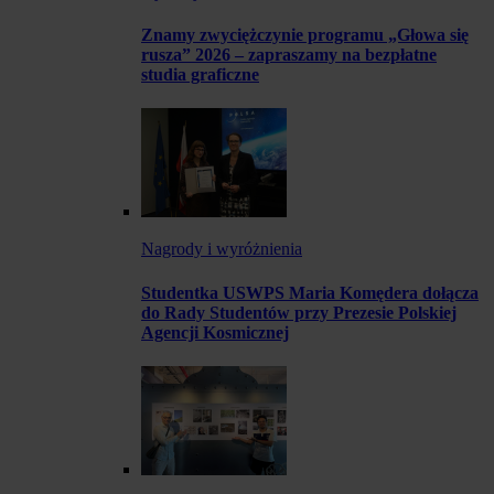
Znamy zwyciężczynie programu „Głowa się
rusza” 2026 – zapraszamy na bezpłatne
studia graficzne
Nagrody i wyróżnienia
Studentka USWPS Maria Komędera dołącza
do Rady Studentów przy Prezesie Polskiej
Agencji Kosmicznej