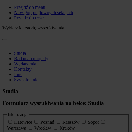
Przejdź do menu
Nawiguj po głównych sekcjach
Przejdź do treści
Wybierz kategorię wyszukiwania
Studia
Badania i projekty
Wydarzenia
Kontakty
Inne
Szybkie linki
Studia
Formularz wyszukiwania na belce: Studia
lokalizacja:
Katowice
Poznań
Rzeszów
Sopot
Warszawa
Wrocław
Kraków