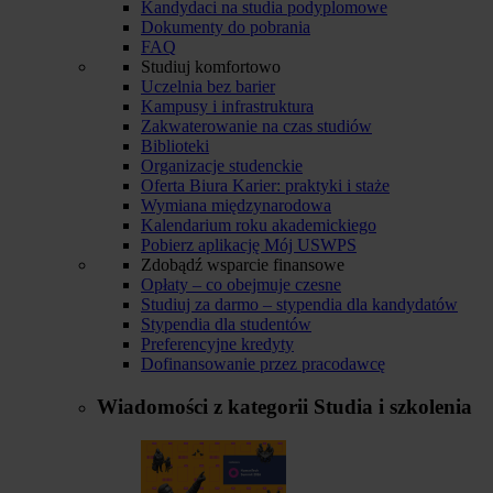
Kandydaci na studia podyplomowe
Dokumenty do pobrania
FAQ
Studiuj komfortowo
Uczelnia bez barier
Kampusy i infrastruktura
Zakwaterowanie na czas studiów
Biblioteki
Organizacje studenckie
Oferta Biura Karier: praktyki i staże
Wymiana międzynarodowa
Kalendarium roku akademickiego
Pobierz aplikację Mój USWPS
Zdobądź wsparcie finansowe
Opłaty – co obejmuje czesne
Studiuj za darmo – stypendia dla kandydatów
Stypendia dla studentów
Preferencyjne kredyty
Dofinansowanie przez pracodawcę
Wiadomości z kategorii
Studia i szkolenia