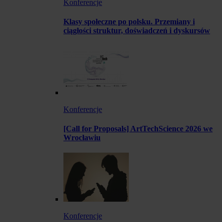
Konferencje
Klasy społeczne po polsku. Przemiany i
ciągłości struktur, doświadczeń i dyskursów
Konferencje
[Call for Proposals] ArtTechScience 2026 we
Wrocławiu
Konferencje