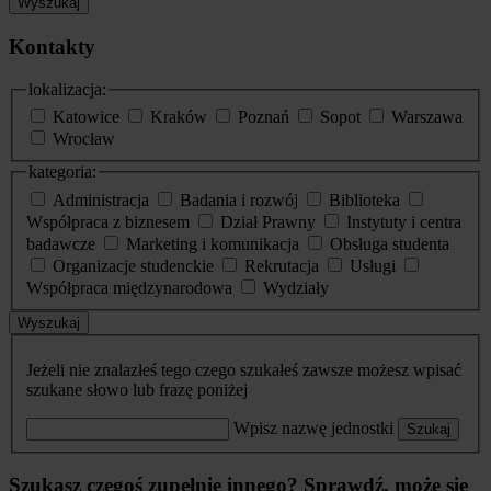
Wyszukaj
Kontakty
lokalizacja:
Katowice
Kraków
Poznań
Sopot
Warszawa
Wrocław
kategoria:
Administracja
Badania i rozwój
Biblioteka
Współpraca z biznesem
Dział Prawny
Instytuty i centra
badawcze
Marketing i komunikacja
Obsługa studenta
Organizacje studenckie
Rekrutacja
Usługi
Współpraca międzynarodowa
Wydziały
Wyszukaj
Jeżeli nie znalazłeś tego czego szukałeś zawsze możesz wpisać
szukane słowo lub frazę poniżej
Wpisz nazwę jednostki
Szukaj
Szukasz czegoś zupełnie innego? Sprawdź, może się