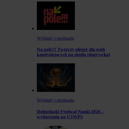
Wykłady i spotkania
Na pole!!! Twórczy plener dla osób
kandydujących na studia (dogrywka)
Wykłady i spotkania
Dolnośląski Festiwal Nauki 2026 –
wydarzenia na USWPS