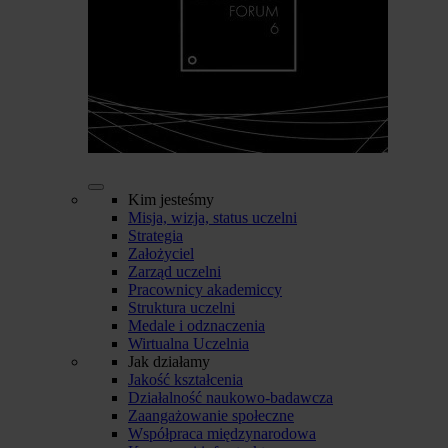
Kim jesteśmy
Misja, wizja, status uczelni
Strategia
Założyciel
Zarząd uczelni
Pracownicy akademiccy
Struktura uczelni
Medale i odznaczenia
Wirtualna Uczelnia
Jak działamy
Jakość kształcenia
Działalność naukowo-badawcza
Zaangażowanie społeczne
Współpraca międzynarodowa