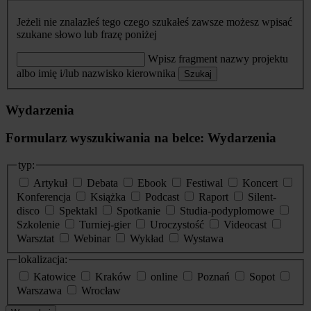
Jeżeli nie znalazłeś tego czego szukałeś zawsze możesz wpisać
szukane słowo lub frazę poniżej
Wpisz fragment nazwy projektu
albo imię i/lub nazwisko kierownika
Szukaj
Wydarzenia
Formularz wyszukiwania na belce: Wydarzenia
typ:
Artykuł
Debata
Ebook
Festiwal
Koncert
Konferencja
Książka
Podcast
Raport
Silent-
disco
Spektakl
Spotkanie
Studia-podyplomowe
Szkolenie
Turniej-gier
Uroczystość
Videocast
Warsztat
Webinar
Wykład
Wystawa
lokalizacja:
Katowice
Kraków
online
Poznań
Sopot
Warszawa
Wrocław