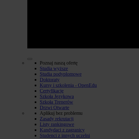
Poznaj naszą ofertę
Studia wyższe
Studia podyplomowe
Doktoraty
Kursy i szkolenia - OpenEdu
Certyfikacje
Szkoła Językowa
Szkoła Trenerów
Drzwi Otwarte
Aplikuj bez problemu
Zasady rekrutacji
Listy rankingowe
Kandydaci z zagranicy
Studenci z innych uczelni