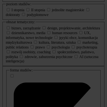
poziom studiów:
I stopnia
II stopnia
jednolite magisterskie
doktoraty
podyplomowe
obszar tematyczny:
biznes, zarządzanie
design, projektowanie, architektura
dziennikarstwo, media
human resources
UX,
informatyka, nowe technologie
języki obce, komunikacja
międzykulturowa
kultura, literatura, sztuka
marketing,
public relations
prawo
psychologia
psychoterapia
rozwój osobisty, coaching
społeczeństwo, państwo,
polityka
zdrowie, zaburzenia psychiczne
AI (sztuczna
inteligencja)
dodatkowe
forma studiów:
informacje
o
studiach