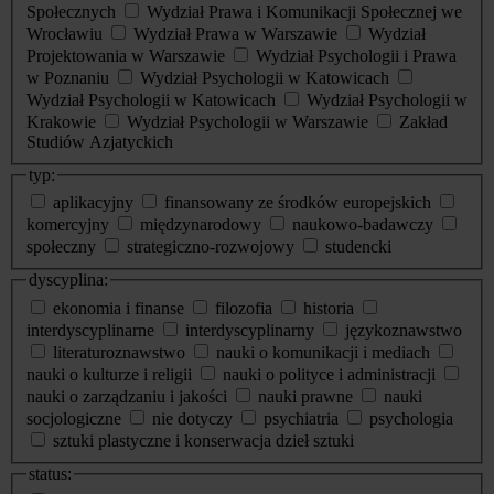
Społecznych
Wydział Prawa i Komunikacji Społecznej we
Wrocławiu
Wydział Prawa w Warszawie
Wydział
Projektowania w Warszawie
Wydział Psychologii i Prawa
w Poznaniu
Wydział Psychologii w Katowicach
Wydział Psychologii w Katowicach
Wydział Psychologii w
Krakowie
Wydział Psychologii w Warszawie
Zakład
Studiów Azjatyckich
typ:
aplikacyjny
finansowany ze środków europejskich
komercyjny
międzynarodowy
naukowo-badawczy
społeczny
strategiczno-rozwojowy
studencki
dyscyplina:
ekonomia i finanse
filozofia
historia
interdyscyplinarne
interdyscyplinarny
językoznawstwo
literaturoznawstwo
nauki o komunikacji i mediach
nauki o kulturze i religii
nauki o polityce i administracji
nauki o zarządzaniu i jakości
nauki prawne
nauki
socjologiczne
nie dotyczy
psychiatria
psychologia
sztuki plastyczne i konserwacja dzieł sztuki
status: