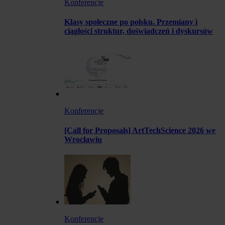
Konferencje
Klasy społeczne po polsku. Przemiany i
ciągłości struktur, doświadczeń i dyskursów
Konferencje
[Call for Proposals] ArtTechScience 2026 we
Wrocławiu
Konferencje