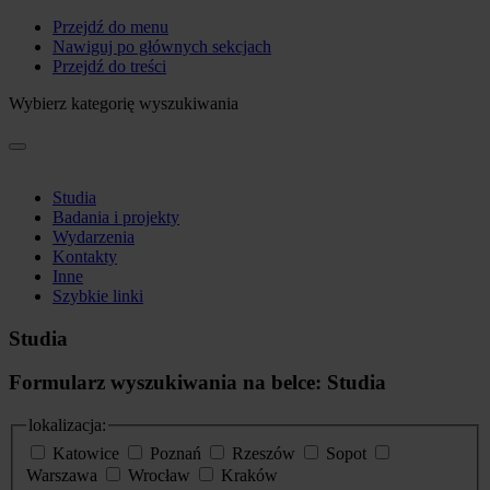
Przejdź do menu
Nawiguj po głównych sekcjach
Przejdź do treści
Wybierz kategorię wyszukiwania
Studia
Badania i projekty
Wydarzenia
Kontakty
Inne
Szybkie linki
Studia
Formularz wyszukiwania na belce: Studia
lokalizacja:
Katowice
Poznań
Rzeszów
Sopot
Warszawa
Wrocław
Kraków