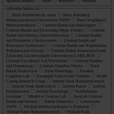
ogólnouczelniany
Sopot
Warszawa
Wrocław
jednostka badawcza:
Biuro Prorektorki ds. nauki
Biuro Rekrutacji
Międzynarodowej Uniwersytetu SWPS
Biuro Współpracy
Międzynarodowej
Centrum Badań nad Bullyingiem
Centrum Badań nad Ekonomiką Miejsc Pamięci
Centrum
Badań nad Historią i Sprawiedliwością
Centrum Badań
nad Poznaniem i Zachowaniem
Centrum badań nad
Rozwojem Osobowości
Centrum Badań nad Wspieraniem
Podejmowania Decyzji
Centrum Badań Stosowanych nad
Zdrowiem i Zachowaniami Zdrowotnymi CARE-BEH
Centrum Cywilizacji Azji Wschodniej
Centrum Studiów
nad Demokracją
Centrum Transferu Wiedzy
Dział
Badań Naukowych
Dział Marketingu
Emotion
Cognition Lab
Europejski Uniwersytet Viadrina
Health
Coping Research Group
Instytut Nauk Humanistycznych
Instytut Nauk Społecznych
Instytut Prawa
Instytut
Projektowania
Instytut Psychologii
Konfederacja
Lewiatan
Młodzi w Centrum Lab
StresLab Centrum
Badań nad Stresem
Szkoła Doktorska
Uniwersytet
SWPS
Wydział Interdyscyplinarny w Krakowie
Wydział Nauk Humanistycznych
Wydział Nauk