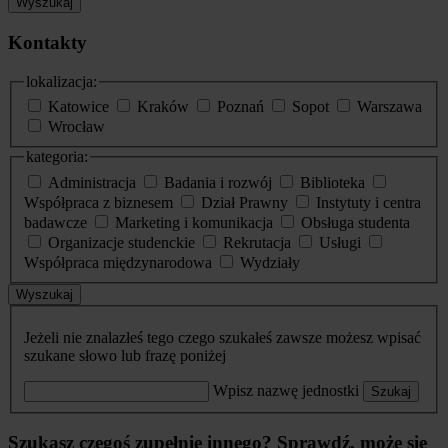
Wyszukaj
Kontakty
lokalizacja:
Katowice
Kraków
Poznań
Sopot
Warszawa
Wrocław
kategoria:
Administracja
Badania i rozwój
Biblioteka
Współpraca z biznesem
Dział Prawny
Instytuty i centra
badawcze
Marketing i komunikacja
Obsługa studenta
Organizacje studenckie
Rekrutacja
Usługi
Współpraca międzynarodowa
Wydziały
Wyszukaj
Jeżeli nie znalazłeś tego czego szukałeś zawsze możesz wpisać
szukane słowo lub frazę poniżej
Wpisz nazwę jednostki
Szukaj
Szukasz czegoś zupełnie innego? Sprawdź, może się