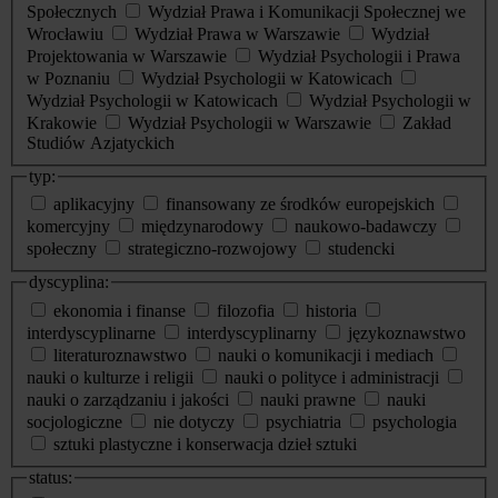
Społecznych
Wydział Prawa i Komunikacji Społecznej we
Wrocławiu
Wydział Prawa w Warszawie
Wydział
Projektowania w Warszawie
Wydział Psychologii i Prawa
w Poznaniu
Wydział Psychologii w Katowicach
Wydział Psychologii w Katowicach
Wydział Psychologii w
Krakowie
Wydział Psychologii w Warszawie
Zakład
Studiów Azjatyckich
typ:
aplikacyjny
finansowany ze środków europejskich
komercyjny
międzynarodowy
naukowo-badawczy
społeczny
strategiczno-rozwojowy
studencki
dyscyplina:
ekonomia i finanse
filozofia
historia
interdyscyplinarne
interdyscyplinarny
językoznawstwo
literaturoznawstwo
nauki o komunikacji i mediach
nauki o kulturze i religii
nauki o polityce i administracji
nauki o zarządzaniu i jakości
nauki prawne
nauki
socjologiczne
nie dotyczy
psychiatria
psychologia
sztuki plastyczne i konserwacja dzieł sztuki
status: