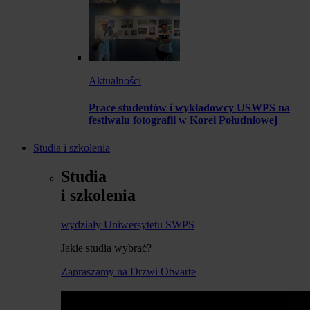
Aktualności
Prace studentów i wykładowcy USWPS na
festiwalu fotografii w Korei Południowej
Studia i szkolenia
Studia
i szkolenia
wydziały Uniwersytetu SWPS
Jakie studia wybrać?
Zapraszamy na Drzwi Otwarte