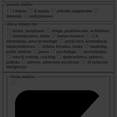
poziom studiów:
I stopnia
II stopnia
jednolite magisterskie
doktoraty
podyplomowe
obszar tematyczny:
biznes, zarządzanie
design, projektowanie, architektura
dziennikarstwo, media
human resources
UX,
informatyka, nowe technologie
języki obce, komunikacja
międzykulturowa
kultura, literatura, sztuka
marketing,
public relations
prawo
psychologia
psychoterapia
rozwój osobisty, coaching
społeczeństwo, państwo,
polityka
zdrowie, zaburzenia psychiczne
AI (sztuczna
inteligencja)
dodatkowe
forma studiów:
informacje
o
studiach