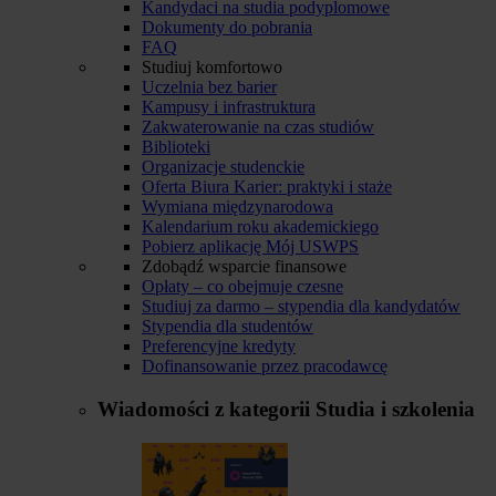
Kandydaci na studia podyplomowe
Dokumenty do pobrania
FAQ
Studiuj komfortowo
Uczelnia bez barier
Kampusy i infrastruktura
Zakwaterowanie na czas studiów
Biblioteki
Organizacje studenckie
Oferta Biura Karier: praktyki i staże
Wymiana międzynarodowa
Kalendarium roku akademickiego
Pobierz aplikację Mój USWPS
Zdobądź wsparcie finansowe
Opłaty – co obejmuje czesne
Studiuj za darmo – stypendia dla kandydatów
Stypendia dla studentów
Preferencyjne kredyty
Dofinansowanie przez pracodawcę
Wiadomości z kategorii
Studia i szkolenia