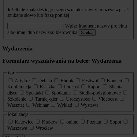
Jeżeli nie znalazłeś tego czego szukałeś zawsze możesz wpisać
szukane słowo lub frazę poniżej
Wpisz fragment nazwy projektu
albo imię i/lub nazwisko kierownika
Szukaj
Wydarzenia
Formularz wyszukiwania na belce: Wydarzenia
typ:
Artykuł
Debata
Ebook
Festiwal
Koncert
Konferencja
Książka
Podcast
Raport
Silent-
disco
Spektakl
Spotkanie
Studia-podyplomowe
Szkolenie
Turniej-gier
Uroczystość
Videocast
Warsztat
Webinar
Wykład
Wystawa
lokalizacja:
Katowice
Kraków
online
Poznań
Sopot
Warszawa
Wrocław