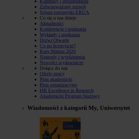
Kampusy i infrastruktura
Zrównoważony rozwój
Sojusz europejski ERUA
Co się u nas dzieje
Aktualności
Konferencje i seminaria
Wykłady i spotkania
Drzwi Otwarte
Co po licencjacie?
Kurs Matura 2026
Nagrody i wyróżnienia
Nowości wydawnicze
Dołącz do nas
Oferty pracy
Pion akademicki
Pion organizacyjny
HR Excellence in Research
Akademicki Program Stażowy
Wiadomości z kategorii
My, Uniwersytet