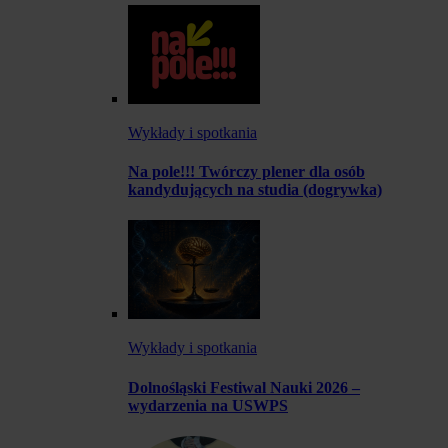
Wykłady i spotkania
Na pole!!! Twórczy plener dla osób
kandydujących na studia (dogrywka)
Wykłady i spotkania
Dolnośląski Festiwal Nauki 2026 –
wydarzenia na USWPS