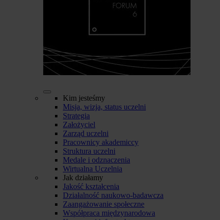
Kim jesteśmy
Misja, wizja, status uczelni
Strategia
Założyciel
Zarząd uczelni
Pracownicy akademiccy
Struktura uczelni
Medale i odznaczenia
Wirtualna Uczelnia
Jak działamy
Jakość kształcenia
Działalność naukowo-badawcza
Zaangażowanie społeczne
Współpraca międzynarodowa