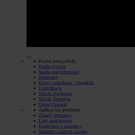
Poznaj naszą ofertę
Studia wyższe
Studia podyplomowe
Doktoraty
Kursy i szkolenia - OpenEdu
Certyfikacje
Szkoła Językowa
Szkoła Trenerów
Drzwi Otwarte
Aplikuj bez problemu
Zasady rekrutacji
Listy rankingowe
Kandydaci z zagranicy
Studenci z innych uczelni