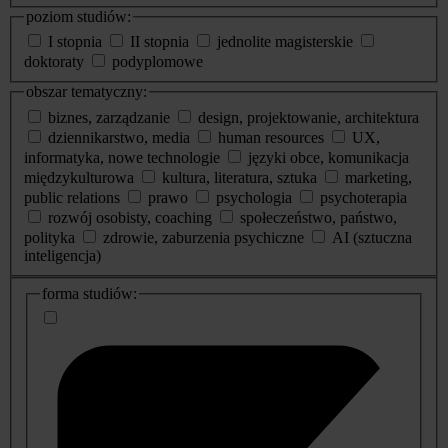
poziom studiów:
I stopnia
II stopnia
jednolite magisterskie
doktoraty
podyplomowe
obszar tematyczny:
biznes, zarządzanie
design, projektowanie, architektura
dziennikarstwo, media
human resources
UX,
informatyka, nowe technologie
języki obce, komunikacja
międzykulturowa
kultura, literatura, sztuka
marketing,
public relations
prawo
psychologia
psychoterapia
rozwój osobisty, coaching
społeczeństwo, państwo,
polityka
zdrowie, zaburzenia psychiczne
AI (sztuczna
inteligencja)
dodatkowe
forma studiów:
informacje
o
studiach