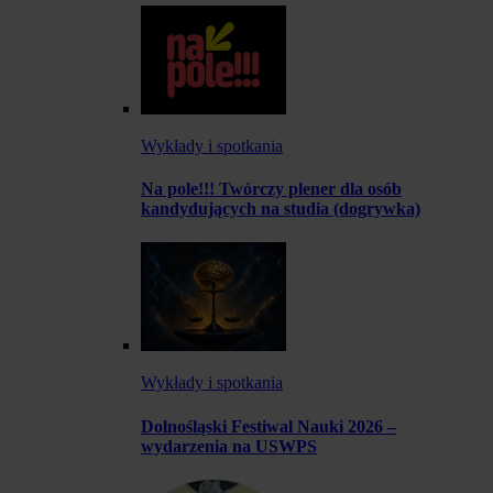
Wykłady i spotkania
Na pole!!! Twórczy plener dla osób
kandydujących na studia (dogrywka)
Wykłady i spotkania
Dolnośląski Festiwal Nauki 2026 –
wydarzenia na USWPS