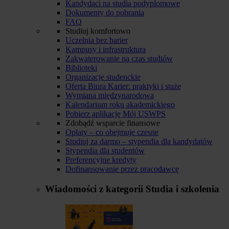
Kandydaci na studia podyplomowe
Dokumenty do pobrania
FAQ
Studiuj komfortowo
Uczelnia bez barier
Kampusy i infrastruktura
Zakwaterowanie na czas studiów
Biblioteki
Organizacje studenckie
Oferta Biura Karier: praktyki i staże
Wymiana międzynarodowa
Kalendarium roku akademickiego
Pobierz aplikację Mój USWPS
Zdobądź wsparcie finansowe
Opłaty – co obejmuje czesne
Studiuj za darmo – stypendia dla kandydatów
Stypendia dla studentów
Preferencyjne kredyty
Dofinansowanie przez pracodawcę
Wiadomości z kategorii
Studia i szkolenia