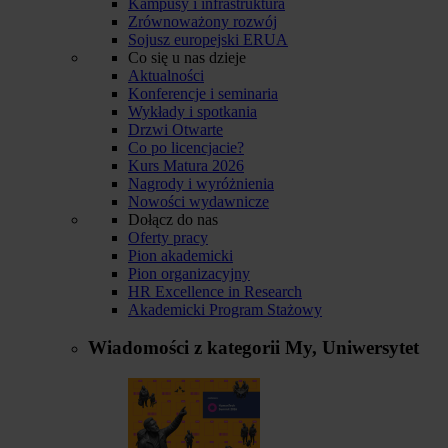
Kampusy i infrastruktura
Zrównoważony rozwój
Sojusz europejski ERUA
Co się u nas dzieje
Aktualności
Konferencje i seminaria
Wykłady i spotkania
Drzwi Otwarte
Co po licencjacie?
Kurs Matura 2026
Nagrody i wyróżnienia
Nowości wydawnicze
Dołącz do nas
Oferty pracy
Pion akademicki
Pion organizacyjny
HR Excellence in Research
Akademicki Program Stażowy
Wiadomości z kategorii
My, Uniwersytet