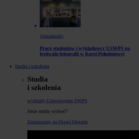
Aktualności
Prace studentów i wykładowcy USWPS na
festiwalu fotografii w Korei Południowej
Studia i szkolenia
Studia
i szkolenia
wydziały Uniwersytetu SWPS
Jakie studia wybrać?
Zapraszamy na Drzwi Otwarte