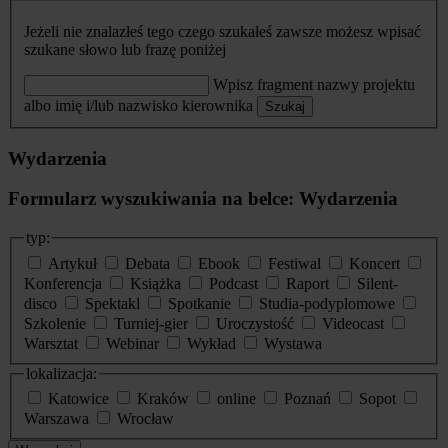
Jeżeli nie znalazłeś tego czego szukałeś zawsze możesz wpisać
szukane słowo lub frazę poniżej
Wpisz fragment nazwy projektu
albo imię i/lub nazwisko kierownika
Szukaj
Wydarzenia
Formularz wyszukiwania na belce: Wydarzenia
typ:
Artykuł
Debata
Ebook
Festiwal
Koncert
Konferencja
Książka
Podcast
Raport
Silent-
disco
Spektakl
Spotkanie
Studia-podyplomowe
Szkolenie
Turniej-gier
Uroczystość
Videocast
Warsztat
Webinar
Wykład
Wystawa
lokalizacja:
Katowice
Kraków
online
Poznań
Sopot
Warszawa
Wrocław