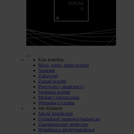
Kim jesteśmy
Misja, wizja, status uczelni
Strategia
Założyciel
Zarząd uczelni
Pracownicy akademiccy
Struktura uczelni
Medale i odznaczenia
Wirtualna Uczelnia
Jak działamy
Jakość kształcenia
Działalność naukowo-badawcza
Zaangażowanie społeczne
Współpraca międzynarodowa