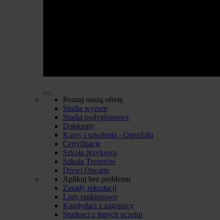
Poznaj naszą ofertę
Studia wyższe
Studia podyplomowe
Doktoraty
Kursy i szkolenia - OpenEdu
Certyfikacje
Szkoła Językowa
Szkoła Trenerów
Drzwi Otwarte
Aplikuj bez problemu
Zasady rekrutacji
Listy rankingowe
Kandydaci z zagranicy
Studenci z innych uczelni