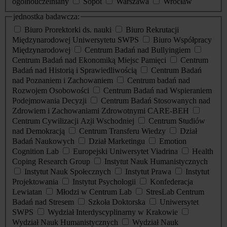
ogólnouczelniany
Sopot
Warszawa
Wrocław
jednostka badawcza:
Biuro Prorektorki ds. nauki
Biuro Rekrutacji
Międzynarodowej Uniwersytetu SWPS
Biuro Współpracy
Międzynarodowej
Centrum Badań nad Bullyingiem
Centrum Badań nad Ekonomiką Miejsc Pamięci
Centrum
Badań nad Historią i Sprawiedliwością
Centrum Badań
nad Poznaniem i Zachowaniem
Centrum badań nad
Rozwojem Osobowości
Centrum Badań nad Wspieraniem
Podejmowania Decyzji
Centrum Badań Stosowanych nad
Zdrowiem i Zachowaniami Zdrowotnymi CARE-BEH
Centrum Cywilizacji Azji Wschodniej
Centrum Studiów
nad Demokracją
Centrum Transferu Wiedzy
Dział
Badań Naukowych
Dział Marketingu
Emotion
Cognition Lab
Europejski Uniwersytet Viadrina
Health
Coping Research Group
Instytut Nauk Humanistycznych
Instytut Nauk Społecznych
Instytut Prawa
Instytut
Projektowania
Instytut Psychologii
Konfederacja
Lewiatan
Młodzi w Centrum Lab
StresLab Centrum
Badań nad Stresem
Szkoła Doktorska
Uniwersytet
SWPS
Wydział Interdyscyplinarny w Krakowie
Wydział Nauk Humanistycznych
Wydział Nauk