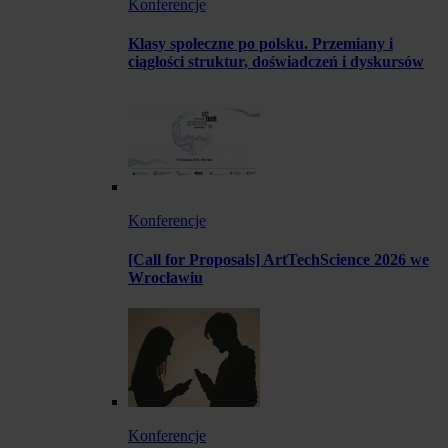
Konferencje
Klasy społeczne po polsku. Przemiany i
ciągłości struktur, doświadczeń i dyskursów
Konferencje
[Call for Proposals] ArtTechScience 2026 we
Wrocławiu
Konferencje