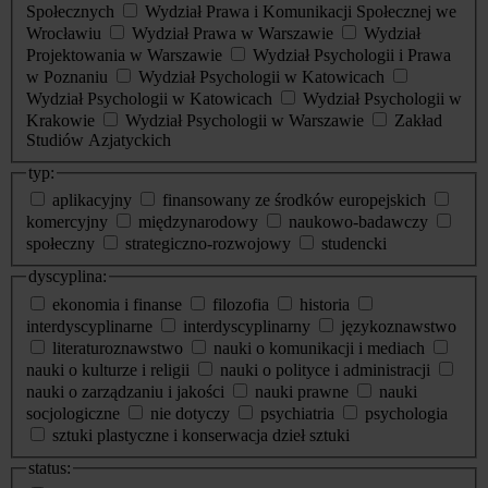
Społecznych
Wydział Prawa i Komunikacji Społecznej we
Wrocławiu
Wydział Prawa w Warszawie
Wydział
Projektowania w Warszawie
Wydział Psychologii i Prawa
w Poznaniu
Wydział Psychologii w Katowicach
Wydział Psychologii w Katowicach
Wydział Psychologii w
Krakowie
Wydział Psychologii w Warszawie
Zakład
Studiów Azjatyckich
typ:
aplikacyjny
finansowany ze środków europejskich
komercyjny
międzynarodowy
naukowo-badawczy
społeczny
strategiczno-rozwojowy
studencki
dyscyplina:
ekonomia i finanse
filozofia
historia
interdyscyplinarne
interdyscyplinarny
językoznawstwo
literaturoznawstwo
nauki o komunikacji i mediach
nauki o kulturze i religii
nauki o polityce i administracji
nauki o zarządzaniu i jakości
nauki prawne
nauki
socjologiczne
nie dotyczy
psychiatria
psychologia
sztuki plastyczne i konserwacja dzieł sztuki
status: