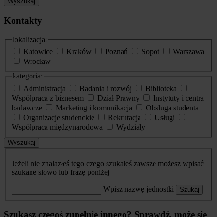
Wyszukaj
Kontakty
lokalizacja:
Katowice
Kraków
Poznań
Sopot
Warszawa
Wrocław
kategoria:
Administracja
Badania i rozwój
Biblioteka
Współpraca z biznesem
Dział Prawny
Instytuty i centra
badawcze
Marketing i komunikacja
Obsługa studenta
Organizacje studenckie
Rekrutacja
Usługi
Współpraca międzynarodowa
Wydziały
Wyszukaj
Jeżeli nie znalazłeś tego czego szukałeś zawsze możesz wpisać
szukane słowo lub frazę poniżej
Wpisz nazwę jednostki
Szukaj
Szukasz czegoś zupełnie innego? Sprawdź, może się