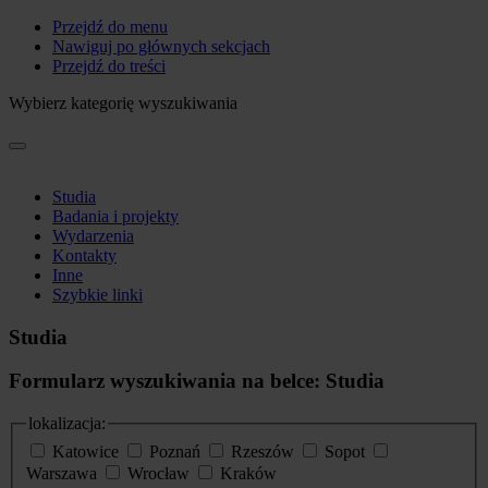
Przejdź do menu
Nawiguj po głównych sekcjach
Przejdź do treści
Wybierz kategorię wyszukiwania
Studia
Badania i projekty
Wydarzenia
Kontakty
Inne
Szybkie linki
Studia
Formularz wyszukiwania na belce: Studia
lokalizacja:
Katowice
Poznań
Rzeszów
Sopot
Warszawa
Wrocław
Kraków