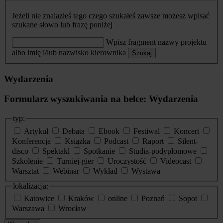
Jeżeli nie znalazłeś tego czego szukałeś zawsze możesz wpisać
szukane słowo lub frazę poniżej
Wpisz fragment nazwy projektu
albo imię i/lub nazwisko kierownika
Szukaj
Wydarzenia
Formularz wyszukiwania na belce: Wydarzenia
typ:
Artykuł
Debata
Ebook
Festiwal
Koncert
Konferencja
Książka
Podcast
Raport
Silent-
disco
Spektakl
Spotkanie
Studia-podyplomowe
Szkolenie
Turniej-gier
Uroczystość
Videocast
Warsztat
Webinar
Wykład
Wystawa
lokalizacja:
Katowice
Kraków
online
Poznań
Sopot
Warszawa
Wrocław