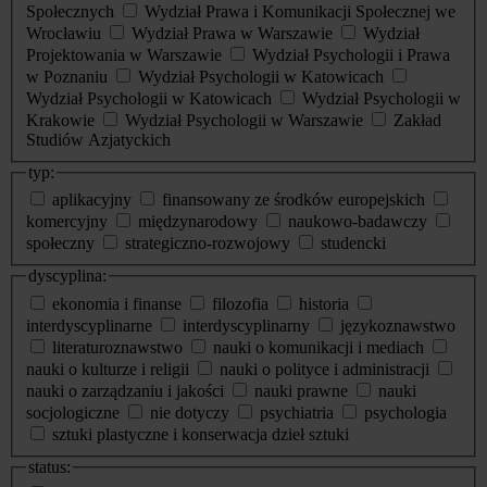
Społecznych
Wydział Prawa i Komunikacji Społecznej we
Wrocławiu
Wydział Prawa w Warszawie
Wydział
Projektowania w Warszawie
Wydział Psychologii i Prawa
w Poznaniu
Wydział Psychologii w Katowicach
Wydział Psychologii w Katowicach
Wydział Psychologii w
Krakowie
Wydział Psychologii w Warszawie
Zakład
Studiów Azjatyckich
typ:
aplikacyjny
finansowany ze środków europejskich
komercyjny
międzynarodowy
naukowo-badawczy
społeczny
strategiczno-rozwojowy
studencki
dyscyplina:
ekonomia i finanse
filozofia
historia
interdyscyplinarne
interdyscyplinarny
językoznawstwo
literaturoznawstwo
nauki o komunikacji i mediach
nauki o kulturze i religii
nauki o polityce i administracji
nauki o zarządzaniu i jakości
nauki prawne
nauki
socjologiczne
nie dotyczy
psychiatria
psychologia
sztuki plastyczne i konserwacja dzieł sztuki
status: