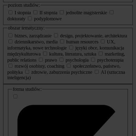
poziom studiów:
I stopnia
II stopnia
jednolite magisterskie
doktoraty
podyplomowe
obszar tematyczny:
biznes, zarządzanie
design, projektowanie, architektura
dziennikarstwo, media
human resources
UX,
informatyka, nowe technologie
języki obce, komunikacja
międzykulturowa
kultura, literatura, sztuka
marketing,
public relations
prawo
psychologia
psychoterapia
rozwój osobisty, coaching
społeczeństwo, państwo,
polityka
zdrowie, zaburzenia psychiczne
AI (sztuczna
inteligencja)
dodatkowe
forma studiów:
informacje
o
studiach