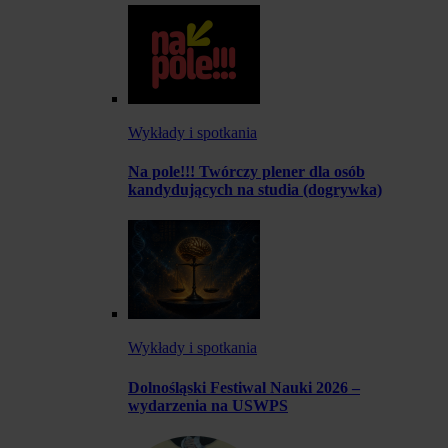
Wykłady i spotkania
Na pole!!! Twórczy plener dla osób
kandydujących na studia (dogrywka)
Wykłady i spotkania
Dolnośląski Festiwal Nauki 2026 –
wydarzenia na USWPS