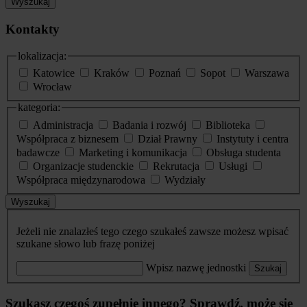
Wyszukaj
Kontakty
lokalizacja:
Katowice
Kraków
Poznań
Sopot
Warszawa
Wrocław
kategoria:
Administracja
Badania i rozwój
Biblioteka
Współpraca z biznesem
Dział Prawny
Instytuty i centra
badawcze
Marketing i komunikacja
Obsługa studenta
Organizacje studenckie
Rekrutacja
Usługi
Współpraca międzynarodowa
Wydziały
Wyszukaj
Jeżeli nie znalazłeś tego czego szukałeś zawsze możesz wpisać
szukane słowo lub frazę poniżej
Wpisz nazwę jednostki
Szukaj
Szukasz czegoś zupełnie innego? Sprawdź, może się