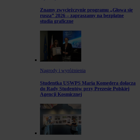
Znamy zwyciężczynie programu „Głowa się
rusza” 2026 – zapraszamy na bezpłatne
studia graficzne
Nagrody i wyróżnienia
Studentka USWPS Maria Komędera dołącza
do Rady Studentów przy Prezesie Polskiej
Agencji Kosmicznej