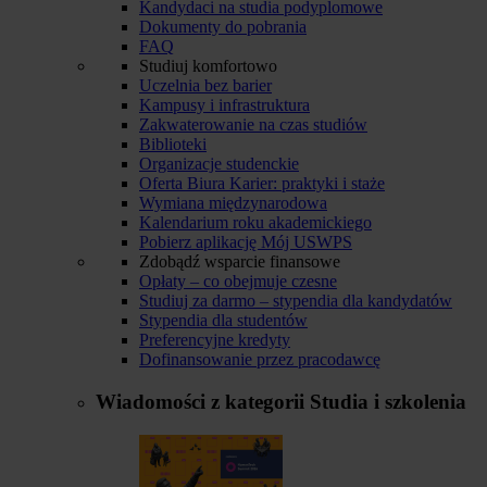
Kandydaci na studia podyplomowe
Dokumenty do pobrania
FAQ
Studiuj komfortowo
Uczelnia bez barier
Kampusy i infrastruktura
Zakwaterowanie na czas studiów
Biblioteki
Organizacje studenckie
Oferta Biura Karier: praktyki i staże
Wymiana międzynarodowa
Kalendarium roku akademickiego
Pobierz aplikację Mój USWPS
Zdobądź wsparcie finansowe
Opłaty – co obejmuje czesne
Studiuj za darmo – stypendia dla kandydatów
Stypendia dla studentów
Preferencyjne kredyty
Dofinansowanie przez pracodawcę
Wiadomości z kategorii
Studia i szkolenia