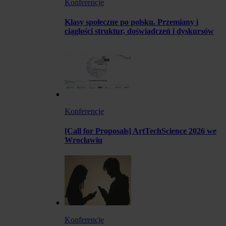
Konferencje
Klasy społeczne po polsku. Przemiany i
ciągłości struktur, doświadczeń i dyskursów
Konferencje
[Call for Proposals] ArtTechScience 2026 we
Wrocławiu
Konferencje