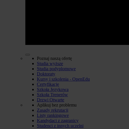
Poznaj naszą ofertę
Studia wyższe
Studia podyplomowe
Doktoraty
Kursy i szkolenia - OpenEdu
Certyfikacje
Szkoła Językowa
Szkoła Trenerów
Drzwi Otwarte
Aplikuj bez problemu
Zasady rekrutacji
Listy rankingowe
Kandydaci z zagranicy
Studenci z innych uczelni