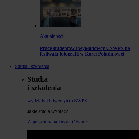
Aktualności
Prace studentów i wykładowcy USWPS na
festiwalu fotografii w Korei Południowej
Studia i szkolenia
Studia
i szkolenia
wydziały Uniwersytetu SWPS
Jakie studia wybrać?
Zapraszamy na Drzwi Otwarte