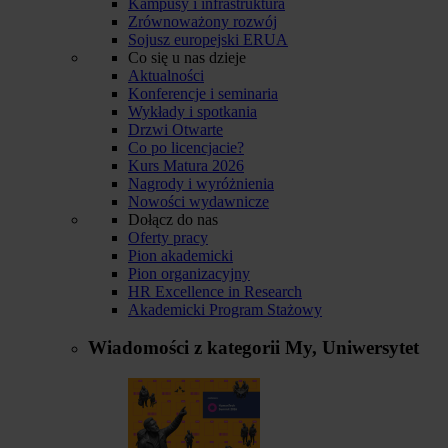
Kampusy i infrastruktura
Zrównoważony rozwój
Sojusz europejski ERUA
Co się u nas dzieje
Aktualności
Konferencje i seminaria
Wykłady i spotkania
Drzwi Otwarte
Co po licencjacie?
Kurs Matura 2026
Nagrody i wyróżnienia
Nowości wydawnicze
Dołącz do nas
Oferty pracy
Pion akademicki
Pion organizacyjny
HR Excellence in Research
Akademicki Program Stażowy
Wiadomości z kategorii
My, Uniwersytet