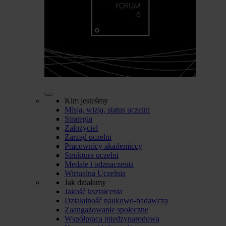
Kim jesteśmy
Misja, wizja, status uczelni
Strategia
Założyciel
Zarząd uczelni
Pracownicy akademiccy
Struktura uczelni
Medale i odznaczenia
Wirtualna Uczelnia
Jak działamy
Jakość kształcenia
Działalność naukowo-badawcza
Zaangażowanie społeczne
Współpraca międzynarodowa