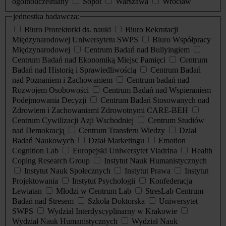
ogólnouczelniany
Sopot
Warszawa
Wrocław
jednostka badawcza:
Biuro Prorektorki ds. nauki
Biuro Rekrutacji
Międzynarodowej Uniwersytetu SWPS
Biuro Współpracy
Międzynarodowej
Centrum Badań nad Bullyingiem
Centrum Badań nad Ekonomiką Miejsc Pamięci
Centrum
Badań nad Historią i Sprawiedliwością
Centrum Badań
nad Poznaniem i Zachowaniem
Centrum badań nad
Rozwojem Osobowości
Centrum Badań nad Wspieraniem
Podejmowania Decyzji
Centrum Badań Stosowanych nad
Zdrowiem i Zachowaniami Zdrowotnymi CARE-BEH
Centrum Cywilizacji Azji Wschodniej
Centrum Studiów
nad Demokracją
Centrum Transferu Wiedzy
Dział
Badań Naukowych
Dział Marketingu
Emotion
Cognition Lab
Europejski Uniwersytet Viadrina
Health
Coping Research Group
Instytut Nauk Humanistycznych
Instytut Nauk Społecznych
Instytut Prawa
Instytut
Projektowania
Instytut Psychologii
Konfederacja
Lewiatan
Młodzi w Centrum Lab
StresLab Centrum
Badań nad Stresem
Szkoła Doktorska
Uniwersytet
SWPS
Wydział Interdyscyplinarny w Krakowie
Wydział Nauk Humanistycznych
Wydział Nauk