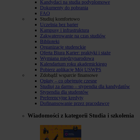
Kandydaci na studia podyplomowe
Dokumenty do pobrania
FAQ
Studiuj komfortowo
Uczelnia bez barier
Kampusy i infrastruktura
Zakwaterowanie na czas studiów
Biblioteki
Organizacje studenckie
Oferta Biura Karier: praktyki i staże
Wymiana międzynarodowa
Kalendarium roku akademickiego
Pobierz aplikację Mój USWPS
Zdobądź wsparcie finansowe
Opłaty – co obejmuje czesne
Studiuj za darmo – stypendia dla kandydatów
Stypendia dla studentów
Preferencyjne kredyty
Dofinansowanie przez pracodawcę
Wiadomości z kategorii
Studia i szkolenia