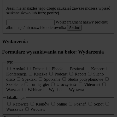
Jeżeli nie znalazłeś tego czego szukałeś zawsze możesz wpisać
szukane słowo lub frazę poniżej
Wpisz fragment nazwy projektu
albo imię i/lub nazwisko kierownika
Szukaj
Wydarzenia
Formularz wyszukiwania na belce: Wydarzenia
typ:
Artykuł
Debata
Ebook
Festiwal
Koncert
Konferencja
Książka
Podcast
Raport
Silent-
disco
Spektakl
Spotkanie
Studia-podyplomowe
Szkolenie
Turniej-gier
Uroczystość
Videocast
Warsztat
Webinar
Wykład
Wystawa
lokalizacja:
Katowice
Kraków
online
Poznań
Sopot
Warszawa
Wrocław