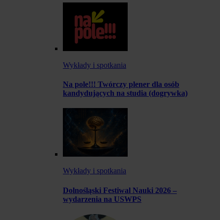
Wykłady i spotkania
Na pole!!! Twórczy plener dla osób
kandydujących na studia (dogrywka)
Wykłady i spotkania
Dolnośląski Festiwal Nauki 2026 –
wydarzenia na USWPS