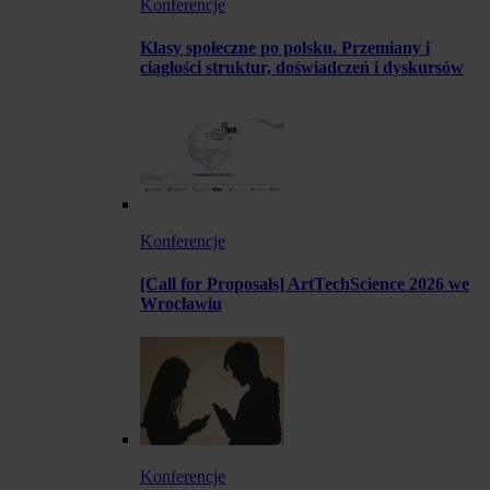
Konferencje
Klasy społeczne po polsku. Przemiany i
ciągłości struktur, doświadczeń i dyskursów
Konferencje
[Call for Proposals] ArtTechScience 2026 we
Wrocławiu
Konferencje