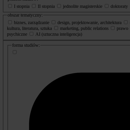
I stopnia
II stopnia
jednolite magisterskie
doktoraty
obszar tematyczny:
biznes, zarządzanie
design, projektowanie, architektura
kultura, literatura, sztuka
marketing, public relations
prawo
psychiczne
AI (sztuczna inteligencja)
dodatkowe
forma studiów:
informacje
o
studiach