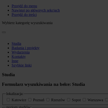
Przejdź do menu
Nawiguj po głównych sekcjach
Przejdź do treści
Wybierz kategorię wyszukiwania
Studia
Badania i projekty
Wydarzenia
Kontakty
Inne
Szybkie linki
Studia
Formularz wyszukiwania na belce: Studia
lokalizacja:
Katowice
Poznań
Rzeszów
Sopot
Warszawa
poziom studiów: