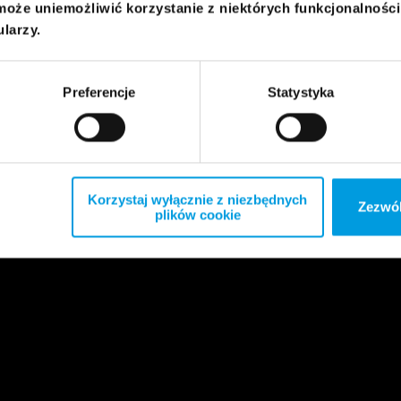
może uniemożliwić korzystanie z niektórych funkcjonalnośc
ularzy.
Preferencje
Statystyka
Korzystaj wyłącznie z niezbędnych
Zezwól
plików cookie