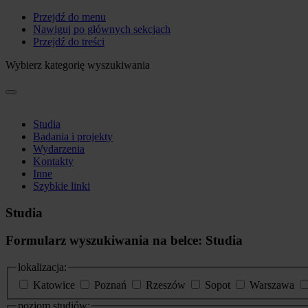
Przejdź do menu
Nawiguj po głównych sekcjach
Przejdź do treści
Wybierz kategorię wyszukiwania
Studia
Badania i projekty
Wydarzenia
Kontakty
Inne
Szybkie linki
Studia
Formularz wyszukiwania na belce: Studia
lokalizacja:
Katowice
Poznań
Rzeszów
Sopot
Warszawa
poziom studiów: