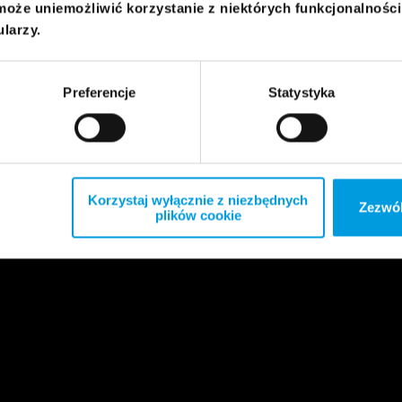
może uniemożliwić korzystanie z niektórych funkcjonalnośc
ularzy.
Preferencje
Statystyka
Korzystaj wyłącznie z niezbędnych
Zezwól
plików cookie