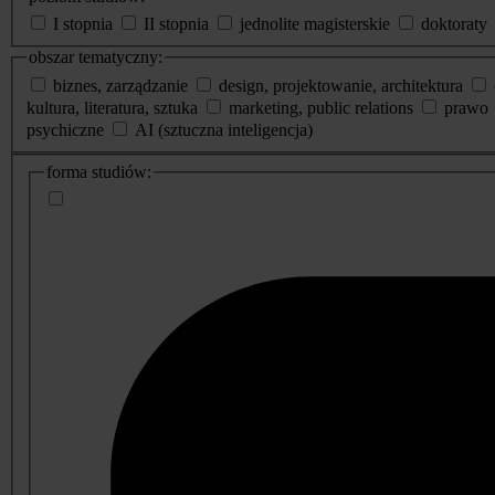
I stopnia
II stopnia
jednolite magisterskie
doktoraty
obszar tematyczny:
biznes, zarządzanie
design, projektowanie, architektura
kultura, literatura, sztuka
marketing, public relations
prawo
psychiczne
AI (sztuczna inteligencja)
dodatkowe
forma studiów:
informacje
o
studiach