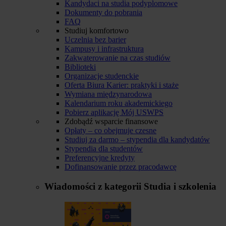
Kandydaci na studia podyplomowe
Dokumenty do pobrania
FAQ
Studiuj komfortowo
Uczelnia bez barier
Kampusy i infrastruktura
Zakwaterowanie na czas studiów
Biblioteki
Organizacje studenckie
Oferta Biura Karier: praktyki i staże
Wymiana międzynarodowa
Kalendarium roku akademickiego
Pobierz aplikację Mój USWPS
Zdobądź wsparcie finansowe
Opłaty – co obejmuje czesne
Studiuj za darmo – stypendia dla kandydatów
Stypendia dla studentów
Preferencyjne kredyty
Dofinansowanie przez pracodawcę
Wiadomości z kategorii
Studia i szkolenia