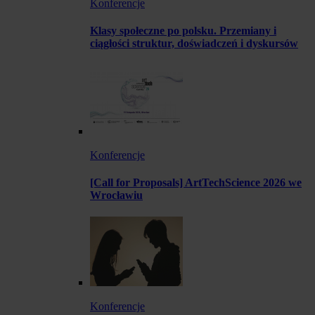
Konferencje
Klasy społeczne po polsku. Przemiany i
ciągłości struktur, doświadczeń i dyskursów
Konferencje
[Call for Proposals] ArtTechScience 2026 we
Wrocławiu
Konferencje