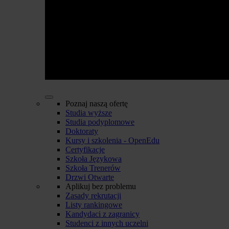
Poznaj naszą ofertę
Studia wyższe
Studia podyplomowe
Doktoraty
Kursy i szkolenia - OpenEdu
Certyfikacje
Szkoła Językowa
Szkoła Trenerów
Drzwi Otwarte
Aplikuj bez problemu
Zasady rekrutacji
Listy rankingowe
Kandydaci z zagranicy
Studenci z innych uczelni