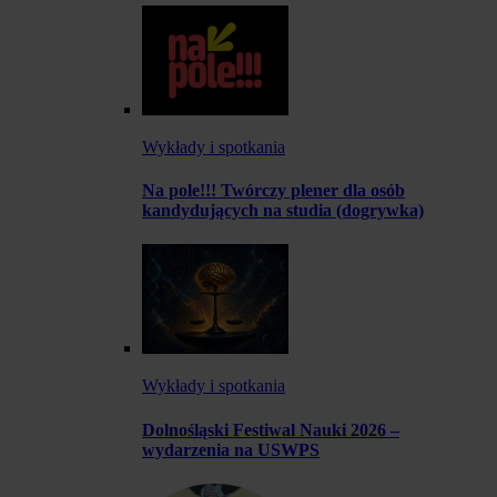
Wykłady i spotkania
Na pole!!! Twórczy plener dla osób
kandydujących na studia (dogrywka)
Wykłady i spotkania
Dolnośląski Festiwal Nauki 2026 –
wydarzenia na USWPS