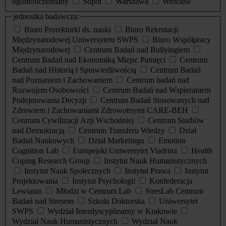
ogólnouczelniany
Sopot
Warszawa
Wrocław
jednostka badawcza:
Biuro Prorektorki ds. nauki
Biuro Rekrutacji
Międzynarodowej Uniwersytetu SWPS
Biuro Współpracy
Międzynarodowej
Centrum Badań nad Bullyingiem
Centrum Badań nad Ekonomiką Miejsc Pamięci
Centrum
Badań nad Historią i Sprawiedliwością
Centrum Badań
nad Poznaniem i Zachowaniem
Centrum badań nad
Rozwojem Osobowości
Centrum Badań nad Wspieraniem
Podejmowania Decyzji
Centrum Badań Stosowanych nad
Zdrowiem i Zachowaniami Zdrowotnymi CARE-BEH
Centrum Cywilizacji Azji Wschodniej
Centrum Studiów
nad Demokracją
Centrum Transferu Wiedzy
Dział
Badań Naukowych
Dział Marketingu
Emotion
Cognition Lab
Europejski Uniwersytet Viadrina
Health
Coping Research Group
Instytut Nauk Humanistycznych
Instytut Nauk Społecznych
Instytut Prawa
Instytut
Projektowania
Instytut Psychologii
Konfederacja
Lewiatan
Młodzi w Centrum Lab
StresLab Centrum
Badań nad Stresem
Szkoła Doktorska
Uniwersytet
SWPS
Wydział Interdyscyplinarny w Krakowie
Wydział Nauk Humanistycznych
Wydział Nauk