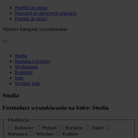
Przejdź do menu
Nawiguj po głównych sekcjach
Przejdź do treści
Wybierz kategorię wyszukiwania
Studia
Badania i projekty
Wydarzenia
Kontakty
Inne
Szybkie linki
Studia
Formularz wyszukiwania na belce: Studia
lokalizacja:
Katowice
Poznań
Rzeszów
Sopot
Warszawa
Wrocław
Kraków