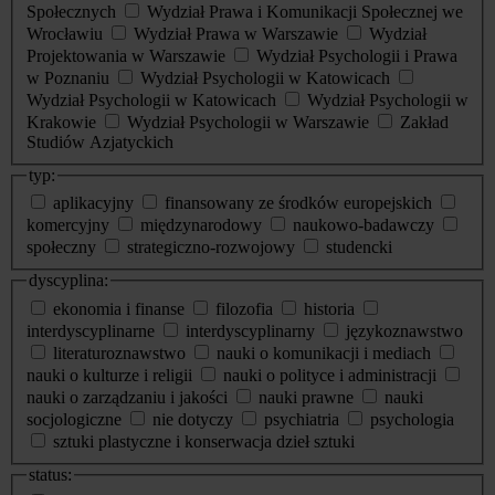
Społecznych
Wydział Prawa i Komunikacji Społecznej we
Wrocławiu
Wydział Prawa w Warszawie
Wydział
Projektowania w Warszawie
Wydział Psychologii i Prawa
w Poznaniu
Wydział Psychologii w Katowicach
Wydział Psychologii w Katowicach
Wydział Psychologii w
Krakowie
Wydział Psychologii w Warszawie
Zakład
Studiów Azjatyckich
typ:
aplikacyjny
finansowany ze środków europejskich
komercyjny
międzynarodowy
naukowo-badawczy
społeczny
strategiczno-rozwojowy
studencki
dyscyplina:
ekonomia i finanse
filozofia
historia
interdyscyplinarne
interdyscyplinarny
językoznawstwo
literaturoznawstwo
nauki o komunikacji i mediach
nauki o kulturze i religii
nauki o polityce i administracji
nauki o zarządzaniu i jakości
nauki prawne
nauki
socjologiczne
nie dotyczy
psychiatria
psychologia
sztuki plastyczne i konserwacja dzieł sztuki
status: