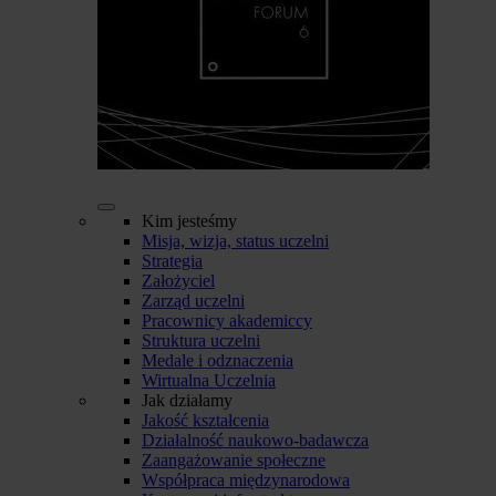
Kim jesteśmy
Misja, wizja, status uczelni
Strategia
Założyciel
Zarząd uczelni
Pracownicy akademiccy
Struktura uczelni
Medale i odznaczenia
Wirtualna Uczelnia
Jak działamy
Jakość kształcenia
Działalność naukowo-badawcza
Zaangażowanie społeczne
Współpraca międzynarodowa