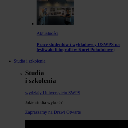
Aktualności
Prace studentów i wykładowcy USWPS na
festiwalu fotografii w Korei Południowej
Studia i szkolenia
Studia
i szkolenia
wydziały Uniwersytetu SWPS
Jakie studia wybrać?
Zapraszamy na Drzwi Otwarte