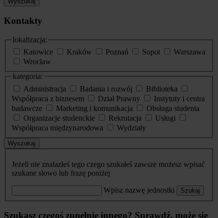
Wyszukaj
Kontakty
lokalizacja:
Katowice
Kraków
Poznań
Sopot
Warszawa
Wrocław
kategoria:
Administracja
Badania i rozwój
Biblioteka
Współpraca z biznesem
Dział Prawny
Instytuty i centra
badawcze
Marketing i komunikacja
Obsługa studenta
Organizacje studenckie
Rekrutacja
Usługi
Współpraca międzynarodowa
Wydziały
Wyszukaj
Jeżeli nie znalazłeś tego czego szukałeś zawsze możesz wpisać
szukane słowo lub frazę poniżej
Wpisz nazwę jednostki
Szukaj
Szukasz czegoś zupełnie innego? Sprawdź, może się