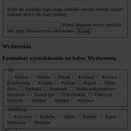
Jeżeli nie znalazłeś tego czego szukałeś zawsze możesz wpisać
szukane słowo lub frazę poniżej
Wpisz fragment nazwy projektu
albo imię i/lub nazwisko kierownika
Szukaj
Wydarzenia
Formularz wyszukiwania na belce: Wydarzenia
typ:
Artykuł
Debata
Ebook
Festiwal
Koncert
Konferencja
Książka
Podcast
Raport
Silent-
disco
Spektakl
Spotkanie
Studia-podyplomowe
Szkolenie
Turniej-gier
Uroczystość
Videocast
Warsztat
Webinar
Wykład
Wystawa
lokalizacja:
Katowice
Kraków
online
Poznań
Sopot
Warszawa
Wrocław