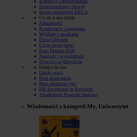
Kampusy i infrastruktura
Zrównoważony rozwój
Sojusz europejski ERUA
Co się u nas dzieje
Aktualności
Konferencje i seminaria
Wykłady i spotkania
Drzwi Otwarte
Co po licencjacie?
Kurs Matura 2026
Nagrody i wyróżnienia
Nowości wydawnicze
Dołącz do nas
Oferty pracy
Pion akademicki
Pion organizacyjny
HR Excellence in Research
Akademicki Program Stażowy
Wiadomości z kategorii
My, Uniwersytet