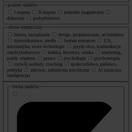
poziom studiów:
I stopnia
II stopnia
jednolite magisterskie
doktoraty
podyplomowe
obszar tematyczny:
biznes, zarządzanie
design, projektowanie, architektura
dziennikarstwo, media
human resources
UX,
informatyka, nowe technologie
języki obce, komunikacja
międzykulturowa
kultura, literatura, sztuka
marketing,
public relations
prawo
psychologia
psychoterapia
rozwój osobisty, coaching
społeczeństwo, państwo,
polityka
zdrowie, zaburzenia psychiczne
AI (sztuczna
inteligencja)
dodatkowe
forma studiów:
informacje
o
studiach