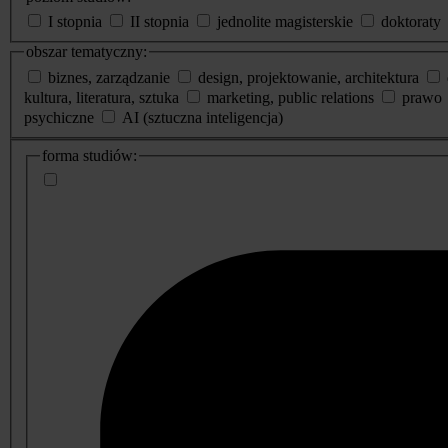
I stopnia
II stopnia
jednolite magisterskie
doktoraty
obszar tematyczny:
biznes, zarządzanie
design, projektowanie, architektura
kultura, literatura, sztuka
marketing, public relations
prawo
psychiczne
AI (sztuczna inteligencja)
dodatkowe
forma studiów:
informacje
o
studiach