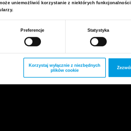
może uniemożliwić korzystanie z niektórych funkcjonalnośc
ularzy.
Preferencje
Statystyka
Korzystaj wyłącznie z niezbędnych
Zezwól
plików cookie