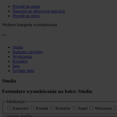
Przejdź do menu
Nawiguj po głównych sekcjach
Przejdź do treści
Wybierz kategorię wyszukiwania
Studia
Badania i projekty
Wydarzenia
Kontakty
Inne
Szybkie linki
Studia
Formularz wyszukiwania na belce: Studia
lokalizacja:
Katowice
Poznań
Rzeszów
Sopot
Warszawa
poziom studiów: