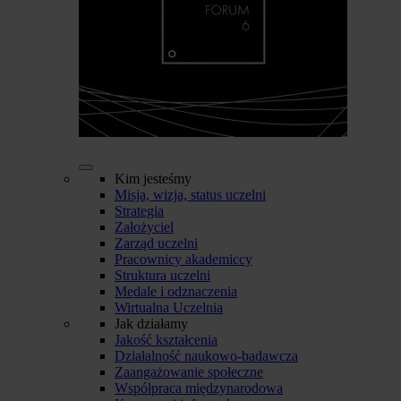
Kim jesteśmy
Misja, wizja, status uczelni
Strategia
Założyciel
Zarząd uczelni
Pracownicy akademiccy
Struktura uczelni
Medale i odznaczenia
Wirtualna Uczelnia
Jak działamy
Jakość kształcenia
Działalność naukowo-badawcza
Zaangażowanie społeczne
Współpraca międzynarodowa