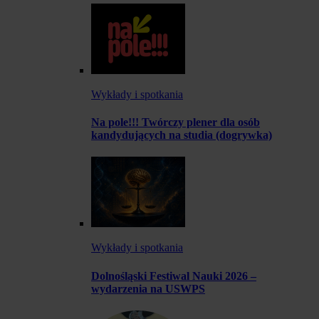
Wykłady i spotkania
Na pole!!! Twórczy plener dla osób
kandydujących na studia (dogrywka)
Wykłady i spotkania
Dolnośląski Festiwal Nauki 2026 –
wydarzenia na USWPS