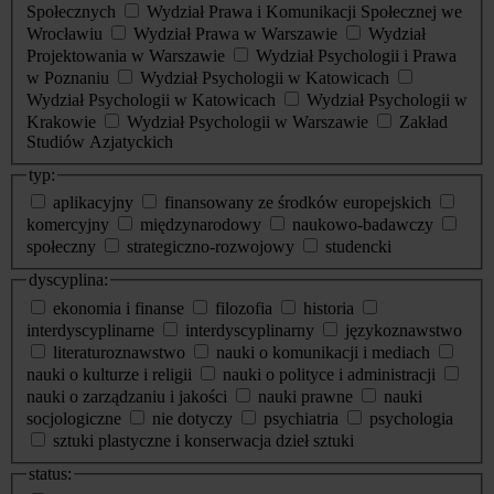
Społecznych
Wydział Prawa i Komunikacji Społecznej we
Wrocławiu
Wydział Prawa w Warszawie
Wydział
Projektowania w Warszawie
Wydział Psychologii i Prawa
w Poznaniu
Wydział Psychologii w Katowicach
Wydział Psychologii w Katowicach
Wydział Psychologii w
Krakowie
Wydział Psychologii w Warszawie
Zakład
Studiów Azjatyckich
typ:
aplikacyjny
finansowany ze środków europejskich
komercyjny
międzynarodowy
naukowo-badawczy
społeczny
strategiczno-rozwojowy
studencki
dyscyplina:
ekonomia i finanse
filozofia
historia
interdyscyplinarne
interdyscyplinarny
językoznawstwo
literaturoznawstwo
nauki o komunikacji i mediach
nauki o kulturze i religii
nauki o polityce i administracji
nauki o zarządzaniu i jakości
nauki prawne
nauki
socjologiczne
nie dotyczy
psychiatria
psychologia
sztuki plastyczne i konserwacja dzieł sztuki
status: