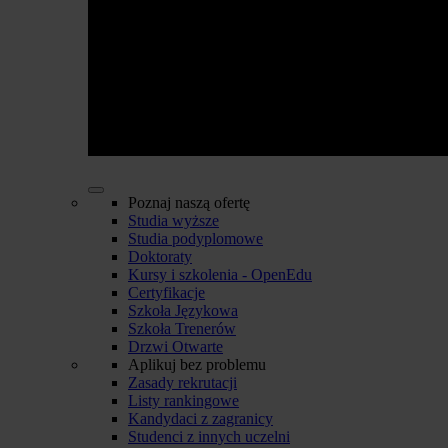
Poznaj naszą ofertę
Studia wyższe
Studia podyplomowe
Doktoraty
Kursy i szkolenia - OpenEdu
Certyfikacje
Szkoła Językowa
Szkoła Trenerów
Drzwi Otwarte
Aplikuj bez problemu
Zasady rekrutacji
Listy rankingowe
Kandydaci z zagranicy
Studenci z innych uczelni