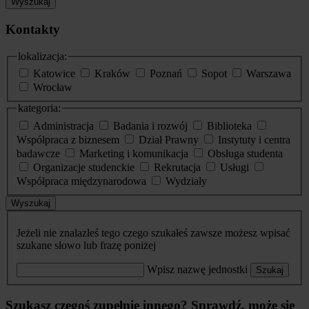
Wyszukaj
Kontakty
lokalizacja:
Katowice
Kraków
Poznań
Sopot
Warszawa
Wrocław
kategoria:
Administracja
Badania i rozwój
Biblioteka
Współpraca z biznesem
Dział Prawny
Instytuty i centra
badawcze
Marketing i komunikacja
Obsługa studenta
Organizacje studenckie
Rekrutacja
Usługi
Współpraca międzynarodowa
Wydziały
Wyszukaj
Jeżeli nie znalazłeś tego czego szukałeś zawsze możesz wpisać
szukane słowo lub frazę poniżej
Wpisz nazwę jednostki
Szukaj
Szukasz czegoś zupełnie innego? Sprawdź, może się