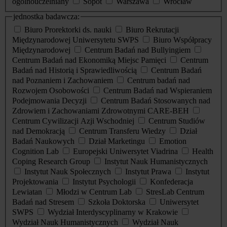
ogólnouczelniany
Sopot
Warszawa
Wrocław
jednostka badawcza:
Biuro Prorektorki ds. nauki
Biuro Rekrutacji
Międzynarodowej Uniwersytetu SWPS
Biuro Współpracy
Międzynarodowej
Centrum Badań nad Bullyingiem
Centrum Badań nad Ekonomiką Miejsc Pamięci
Centrum
Badań nad Historią i Sprawiedliwością
Centrum Badań
nad Poznaniem i Zachowaniem
Centrum badań nad
Rozwojem Osobowości
Centrum Badań nad Wspieraniem
Podejmowania Decyzji
Centrum Badań Stosowanych nad
Zdrowiem i Zachowaniami Zdrowotnymi CARE-BEH
Centrum Cywilizacji Azji Wschodniej
Centrum Studiów
nad Demokracją
Centrum Transferu Wiedzy
Dział
Badań Naukowych
Dział Marketingu
Emotion
Cognition Lab
Europejski Uniwersytet Viadrina
Health
Coping Research Group
Instytut Nauk Humanistycznych
Instytut Nauk Społecznych
Instytut Prawa
Instytut
Projektowania
Instytut Psychologii
Konfederacja
Lewiatan
Młodzi w Centrum Lab
StresLab Centrum
Badań nad Stresem
Szkoła Doktorska
Uniwersytet
SWPS
Wydział Interdyscyplinarny w Krakowie
Wydział Nauk Humanistycznych
Wydział Nauk