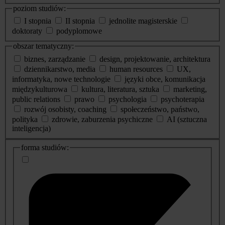
poziom studiów:
I stopnia
II stopnia
jednolite magisterskie
doktoraty
podyplomowe
obszar tematyczny:
biznes, zarządzanie
design, projektowanie, architektura
dziennikarstwo, media
human resources
UX,
informatyka, nowe technologie
języki obce, komunikacja
międzykulturowa
kultura, literatura, sztuka
marketing,
public relations
prawo
psychologia
psychoterapia
rozwój osobisty, coaching
społeczeństwo, państwo,
polityka
zdrowie, zaburzenia psychiczne
AI (sztuczna
inteligencja)
dodatkowe
forma studiów:
informacje
o
studiach