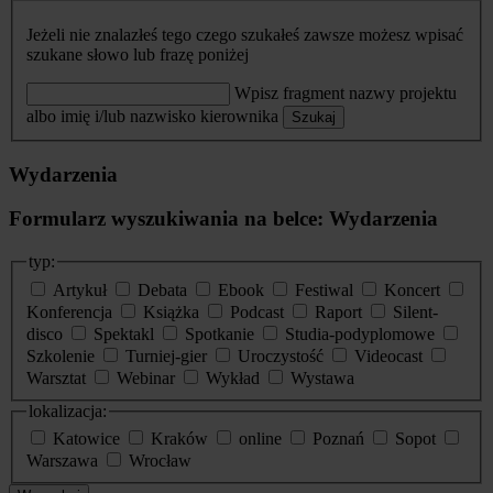
Jeżeli nie znalazłeś tego czego szukałeś zawsze możesz wpisać
szukane słowo lub frazę poniżej
Wpisz fragment nazwy projektu
albo imię i/lub nazwisko kierownika
Szukaj
Wydarzenia
Formularz wyszukiwania na belce: Wydarzenia
typ:
Artykuł
Debata
Ebook
Festiwal
Koncert
Konferencja
Książka
Podcast
Raport
Silent-
disco
Spektakl
Spotkanie
Studia-podyplomowe
Szkolenie
Turniej-gier
Uroczystość
Videocast
Warsztat
Webinar
Wykład
Wystawa
lokalizacja:
Katowice
Kraków
online
Poznań
Sopot
Warszawa
Wrocław