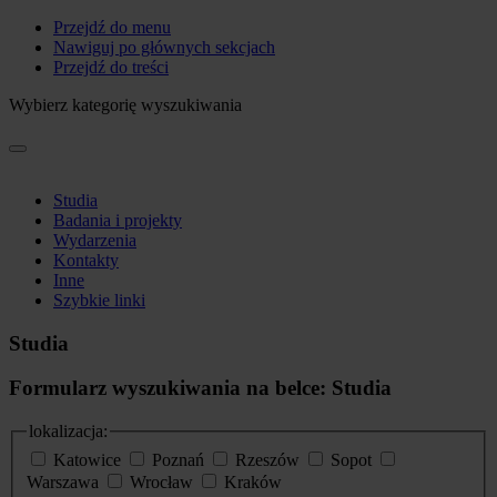
Przejdź do menu
Nawiguj po głównych sekcjach
Przejdź do treści
Wybierz kategorię wyszukiwania
Studia
Badania i projekty
Wydarzenia
Kontakty
Inne
Szybkie linki
Studia
Formularz wyszukiwania na belce: Studia
lokalizacja:
Katowice
Poznań
Rzeszów
Sopot
Warszawa
Wrocław
Kraków