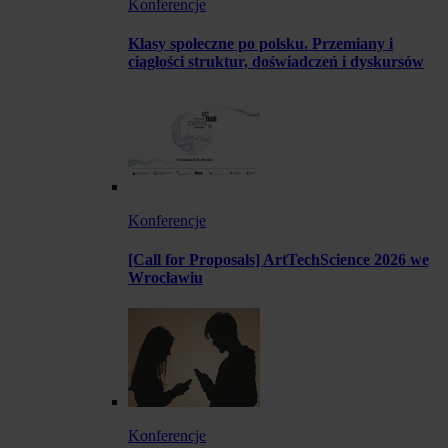
Konferencje
Klasy społeczne po polsku. Przemiany i
ciągłości struktur, doświadczeń i dyskursów
Konferencje
[Call for Proposals] ArtTechScience 2026 we
Wrocławiu
Konferencje