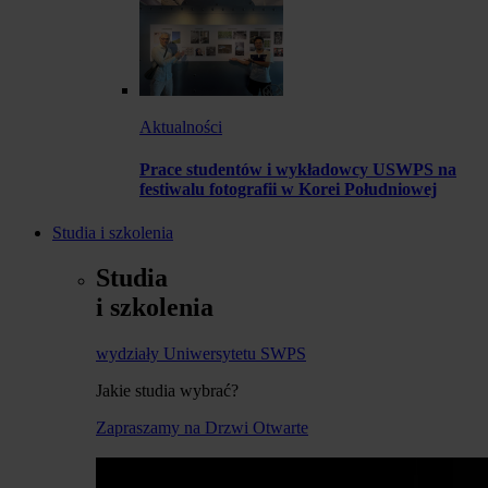
Aktualności
Prace studentów i wykładowcy USWPS na
festiwalu fotografii w Korei Południowej
Studia i szkolenia
Studia
i szkolenia
wydziały Uniwersytetu SWPS
Jakie studia wybrać?
Zapraszamy na Drzwi Otwarte