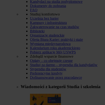
Kandydaci na studia podyplomowe
Dokumenty do pobrania
FAQ
Studiuj komfortowo
Uczelnia bez barier
Kampusy i infrastruktura
Zakwaterowanie na czas studiów
Biblioteki
Organizacje studenckie
Oferta Biura Karier: praktyki i staże
Wymiana międzynarodowa
Kalendarium roku akademickiego
Pobierz aplikację Mój USWPS
Zdobądź wsparcie finansowe
Opłaty – co obejmuje czesne
Studiuj za darmo – stypendia dla kandydatów
Stypendia dla studentów
Preferencyjne kredyty
Dofinansowanie przez pracodawcę
Wiadomości z kategorii
Studia i szkolenia