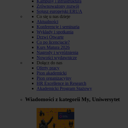
Kampusy i infrastruktura
Zrównoważony rozwój
Sojusz europejski ERUA
Co się u nas dzieje
Aktualności
Konferencje i seminaria
Wykłady i spotkania
Drzwi Otwarte
Co po licencjacie?
Kurs Matura 2026
Nagrody i wyróżnienia
Nowości wydawnicze
Dołącz do nas
Oferty pracy
Pion akademicki
Pion organizacyjny
HR Excellence in Research
Akademicki Program Stażowy
Wiadomości z kategorii
My, Uniwersytet