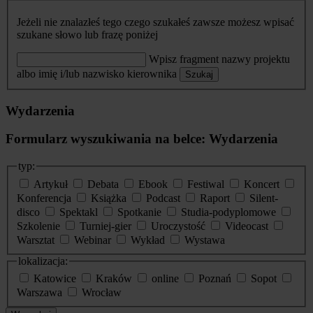
Jeżeli nie znalazłeś tego czego szukałeś zawsze możesz wpisać
szukane słowo lub frazę poniżej
Wpisz fragment nazwy projektu
albo imię i/lub nazwisko kierownika
Szukaj
Wydarzenia
Formularz wyszukiwania na belce: Wydarzenia
typ:
Artykuł
Debata
Ebook
Festiwal
Koncert
Konferencja
Książka
Podcast
Raport
Silent-
disco
Spektakl
Spotkanie
Studia-podyplomowe
Szkolenie
Turniej-gier
Uroczystość
Videocast
Warsztat
Webinar
Wykład
Wystawa
lokalizacja:
Katowice
Kraków
online
Poznań
Sopot
Warszawa
Wrocław