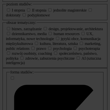
poziom studiów:
I stopnia
II stopnia
jednolite magisterskie
doktoraty
podyplomowe
obszar tematyczny:
biznes, zarządzanie
design, projektowanie, architektura
dziennikarstwo, media
human resources
UX,
informatyka, nowe technologie
języki obce, komunikacja
międzykulturowa
kultura, literatura, sztuka
marketing,
public relations
prawo
psychologia
psychoterapia
rozwój osobisty, coaching
społeczeństwo, państwo,
polityka
zdrowie, zaburzenia psychiczne
AI (sztuczna
inteligencja)
dodatkowe
forma studiów:
informacje
o
studiach