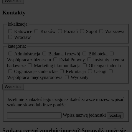
Wyszukaj
Kontakty
lokalizacja:
Katowice
Kraków
Poznań
Sopot
Warszawa
Wrocław
kategoria:
Administracja
Badania i rozwój
Biblioteka
Współpraca z biznesem
Dział Prawny
Instytuty i centra
badawcze
Marketing i komunikacja
Obsługa studenta
Organizacje studenckie
Rekrutacja
Usługi
Współpraca międzynarodowa
Wydziały
Wyszukaj
Jeżeli nie znalazłeś tego czego szukałeś zawsze możesz wpisać
szukane słowo lub frazę poniżej
Wpisz nazwę jednostki
Szukaj
Szukasz czegoś zupełnie innego? Sprawdź, może się