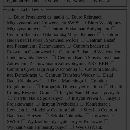
ogólnouczelniany
Sopot
Warszawa
Wrocław
jednostka badawcza:
Biuro Prorektorki ds. nauki
Biuro Rekrutacji
Międzynarodowej Uniwersytetu SWPS
Biuro Współpracy
Międzynarodowej
Centrum Badań nad Bullyingiem
Centrum Badań nad Ekonomiką Miejsc Pamięci
Centrum
Badań nad Historią i Sprawiedliwością
Centrum Badań
nad Poznaniem i Zachowaniem
Centrum badań nad
Rozwojem Osobowości
Centrum Badań nad Wspieraniem
Podejmowania Decyzji
Centrum Badań Stosowanych nad
Zdrowiem i Zachowaniami Zdrowotnymi CARE-BEH
Centrum Cywilizacji Azji Wschodniej
Centrum Studiów
nad Demokracją
Centrum Transferu Wiedzy
Dział
Badań Naukowych
Dział Marketingu
Emotion
Cognition Lab
Europejski Uniwersytet Viadrina
Health
Coping Research Group
Instytut Nauk Humanistycznych
Instytut Nauk Społecznych
Instytut Prawa
Instytut
Projektowania
Instytut Psychologii
Konfederacja
Lewiatan
Młodzi w Centrum Lab
StresLab Centrum
Badań nad Stresem
Szkoła Doktorska
Uniwersytet
SWPS
Wydział Interdyscyplinarny w Krakowie
Wydział Nauk Humanistycznych
Wydział Nauk