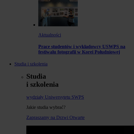
Aktualności
Prace studentów i wykładowcy USWPS na
festiwalu fotografii w Korei Południowej
Studia i szkolenia
Studia
i szkolenia
wydziały Uniwersytetu SWPS
Jakie studia wybrać?
Zapraszamy na Drzwi Otwarte