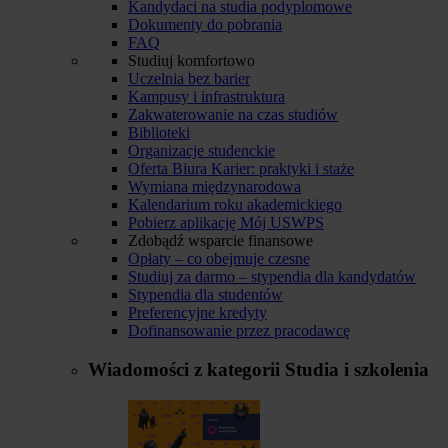
Kandydaci na studia podyplomowe
Dokumenty do pobrania
FAQ
Studiuj komfortowo
Uczelnia bez barier
Kampusy i infrastruktura
Zakwaterowanie na czas studiów
Biblioteki
Organizacje studenckie
Oferta Biura Karier: praktyki i staże
Wymiana międzynarodowa
Kalendarium roku akademickiego
Pobierz aplikację Mój USWPS
Zdobądź wsparcie finansowe
Opłaty – co obejmuje czesne
Studiuj za darmo – stypendia dla kandydatów
Stypendia dla studentów
Preferencyjne kredyty
Dofinansowanie przez pracodawcę
Wiadomości z kategorii
Studia i szkolenia