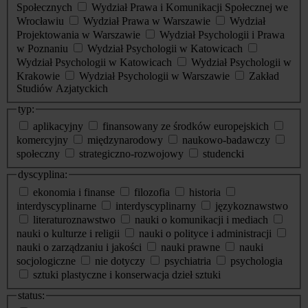
Społecznych
Wydział Prawa i Komunikacji Społecznej we
Wrocławiu
Wydział Prawa w Warszawie
Wydział
Projektowania w Warszawie
Wydział Psychologii i Prawa
w Poznaniu
Wydział Psychologii w Katowicach
Wydział Psychologii w Katowicach
Wydział Psychologii w
Krakowie
Wydział Psychologii w Warszawie
Zakład
Studiów Azjatyckich
typ:
aplikacyjny
finansowany ze środków europejskich
komercyjny
międzynarodowy
naukowo-badawczy
społeczny
strategiczno-rozwojowy
studencki
dyscyplina:
ekonomia i finanse
filozofia
historia
interdyscyplinarne
interdyscyplinarny
językoznawstwo
literaturoznawstwo
nauki o komunikacji i mediach
nauki o kulturze i religii
nauki o polityce i administracji
nauki o zarządzaniu i jakości
nauki prawne
nauki
socjologiczne
nie dotyczy
psychiatria
psychologia
sztuki plastyczne i konserwacja dzieł sztuki
status: