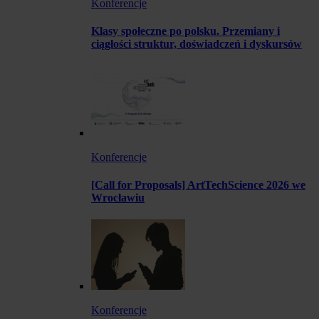
Konferencje
Klasy społeczne po polsku. Przemiany i
ciągłości struktur, doświadczeń i dyskursów
Konferencje
[Call for Proposals] ArtTechScience 2026 we
Wrocławiu
Konferencje