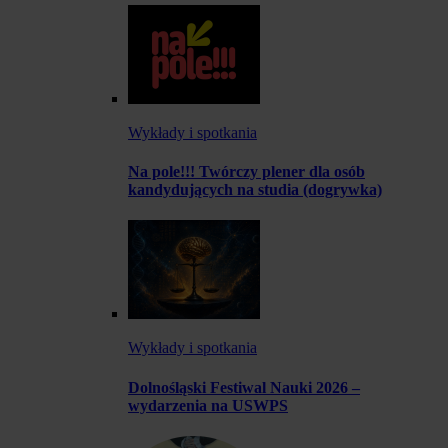
Wykłady i spotkania
Na pole!!! Twórczy plener dla osób
kandydujących na studia (dogrywka)
Wykłady i spotkania
Dolnośląski Festiwal Nauki 2026 –
wydarzenia na USWPS