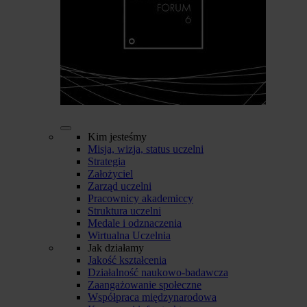
Kim jesteśmy
Misja, wizja, status uczelni
Strategia
Założyciel
Zarząd uczelni
Pracownicy akademiccy
Struktura uczelni
Medale i odznaczenia
Wirtualna Uczelnia
Jak działamy
Jakość kształcenia
Działalność naukowo-badawcza
Zaangażowanie społeczne
Współpraca międzynarodowa