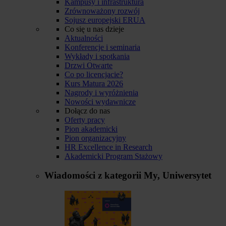
Kampusy i infrastruktura
Zrównoważony rozwój
Sojusz europejski ERUA
Co się u nas dzieje
Aktualności
Konferencje i seminaria
Wykłady i spotkania
Drzwi Otwarte
Co po licencjacie?
Kurs Matura 2026
Nagrody i wyróżnienia
Nowości wydawnicze
Dołącz do nas
Oferty pracy
Pion akademicki
Pion organizacyjny
HR Excellence in Research
Akademicki Program Stażowy
Wiadomości z kategorii
My, Uniwersytet