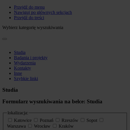
Przejdź do menu
Nawiguj po głównych sekcjach
Przejdź do treści
Wybierz kategorię wyszukiwania
Studia
Badania i projekty
Wydarzenia
Kontakty
Inne
Szybkie linki
Studia
Formularz wyszukiwania na belce: Studia
lokalizacja:
Katowice
Poznań
Rzeszów
Sopot
Warszawa
Wrocław
Kraków