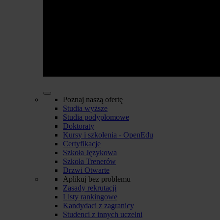
Poznaj naszą ofertę
Studia wyższe
Studia podyplomowe
Doktoraty
Kursy i szkolenia - OpenEdu
Certyfikacje
Szkoła Językowa
Szkoła Trenerów
Drzwi Otwarte
Aplikuj bez problemu
Zasady rekrutacji
Listy rankingowe
Kandydaci z zagranicy
Studenci z innych uczelni