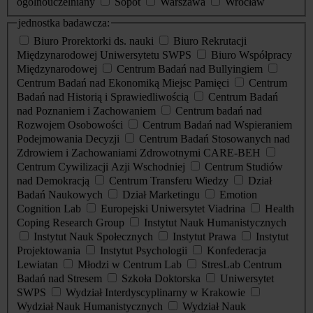
ogólnouczelniany
Sopot
Warszawa
Wrocław
jednostka badawcza:
Biuro Prorektorki ds. nauki
Biuro Rekrutacji
Międzynarodowej Uniwersytetu SWPS
Biuro Współpracy
Międzynarodowej
Centrum Badań nad Bullyingiem
Centrum Badań nad Ekonomiką Miejsc Pamięci
Centrum
Badań nad Historią i Sprawiedliwością
Centrum Badań
nad Poznaniem i Zachowaniem
Centrum badań nad
Rozwojem Osobowości
Centrum Badań nad Wspieraniem
Podejmowania Decyzji
Centrum Badań Stosowanych nad
Zdrowiem i Zachowaniami Zdrowotnymi CARE-BEH
Centrum Cywilizacji Azji Wschodniej
Centrum Studiów
nad Demokracją
Centrum Transferu Wiedzy
Dział
Badań Naukowych
Dział Marketingu
Emotion
Cognition Lab
Europejski Uniwersytet Viadrina
Health
Coping Research Group
Instytut Nauk Humanistycznych
Instytut Nauk Społecznych
Instytut Prawa
Instytut
Projektowania
Instytut Psychologii
Konfederacja
Lewiatan
Młodzi w Centrum Lab
StresLab Centrum
Badań nad Stresem
Szkoła Doktorska
Uniwersytet
SWPS
Wydział Interdyscyplinarny w Krakowie
Wydział Nauk Humanistycznych
Wydział Nauk