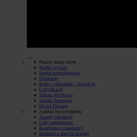
Poznaj naszą ofertę
Studia wyższe
Studia podyplomowe
Doktoraty
Kursy i szkolenia - OpenEdu
Certyfikacje
Szkoła Językowa
Szkoła Trenerów
Drzwi Otwarte
Aplikuj bez problemu
Zasady rekrutacji
Listy rankingowe
Kandydaci z zagranicy
Studenci z innych uczelni