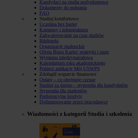
Kandydaci na studia podyplomowe
Dokumenty do pobrania
FAQ
Studiuj komfortowo
Uczelnia bez barier
Kampusy i infrastruktura
Zakwaterowanie na czas studiów
Biblioteki
Organizacje studenckie
Oferta Biura Karier: praktyki i staże
Wymiana międzynarodowa
Kalendarium roku akademickiego
Pobierz aplikację Mój USWPS
Zdobądź wsparcie finansowe
Opłaty – co obejmuje czesne
Studiuj za darmo – stypendia dla kandydatów
Stypendia dla studentów
Preferencyjne kredyty
Dofinansowanie przez pracodawcę
Wiadomości z kategorii
Studia i szkolenia