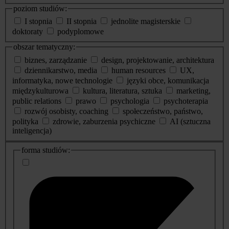
poziom studiów:
I stopnia
II stopnia
jednolite magisterskie
doktoraty
podyplomowe
obszar tematyczny:
biznes, zarządzanie
design, projektowanie, architektura
dziennikarstwo, media
human resources
UX,
informatyka, nowe technologie
języki obce, komunikacja
międzykulturowa
kultura, literatura, sztuka
marketing,
public relations
prawo
psychologia
psychoterapia
rozwój osobisty, coaching
społeczeństwo, państwo,
polityka
zdrowie, zaburzenia psychiczne
AI (sztuczna
inteligencja)
dodatkowe
forma studiów:
informacje
o
studiach