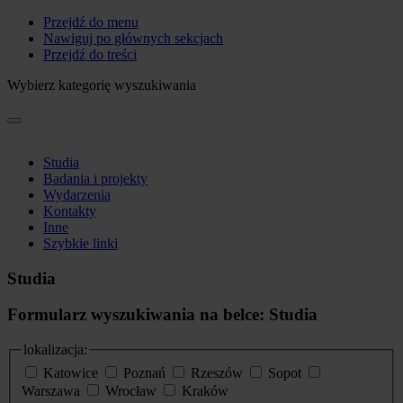
Przejdź do menu
Nawiguj po głównych sekcjach
Przejdź do treści
Wybierz kategorię wyszukiwania
Studia
Badania i projekty
Wydarzenia
Kontakty
Inne
Szybkie linki
Studia
Formularz wyszukiwania na belce: Studia
lokalizacja:
Katowice
Poznań
Rzeszów
Sopot
Warszawa
Wrocław
Kraków