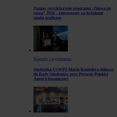
Znamy zwyciężczynie programu „Głowa się
rusza” 2026 – zapraszamy na bezpłatne
studia graficzne
Nagrody i wyróżnienia
Studentka USWPS Maria Komędera dołącza
do Rady Studentów przy Prezesie Polskiej
Agencji Kosmicznej