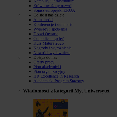
Kampusy i infrastruktura
Zrównoważony rozwój
Sojusz europejski ERUA
Co się u nas dzieje
Aktualności
Konferencje i seminaria
Wykłady i spotkania
Drzwi Otwarte
Co po licencjacie?
Kurs Matura 2026
Nagrody i wyróżnienia
Nowości wydawnicze
Dołącz do nas
Oferty pracy
Pion akademicki
Pion organizacyjny
HR Excellence in Research
Akademicki Program Stażowy
Wiadomości z kategorii
My, Uniwersytet