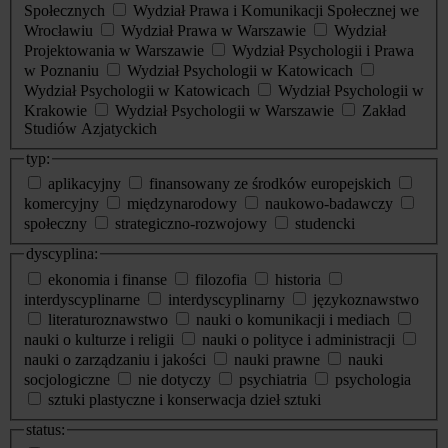
Społecznych
Wydział Prawa i Komunikacji Społecznej we
Wrocławiu
Wydział Prawa w Warszawie
Wydział
Projektowania w Warszawie
Wydział Psychologii i Prawa
w Poznaniu
Wydział Psychologii w Katowicach
Wydział Psychologii w Katowicach
Wydział Psychologii w
Krakowie
Wydział Psychologii w Warszawie
Zakład
Studiów Azjatyckich
typ:
aplikacyjny
finansowany ze środków europejskich
komercyjny
międzynarodowy
naukowo-badawczy
społeczny
strategiczno-rozwojowy
studencki
dyscyplina:
ekonomia i finanse
filozofia
historia
interdyscyplinarne
interdyscyplinarny
językoznawstwo
literaturoznawstwo
nauki o komunikacji i mediach
nauki o kulturze i religii
nauki o polityce i administracji
nauki o zarządzaniu i jakości
nauki prawne
nauki
socjologiczne
nie dotyczy
psychiatria
psychologia
sztuki plastyczne i konserwacja dzieł sztuki
status: