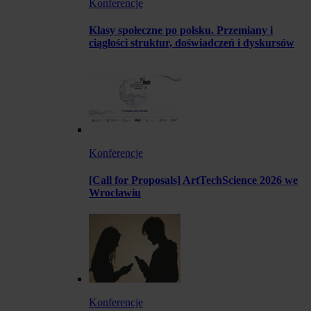
Konferencje
Klasy społeczne po polsku. Przemiany i
ciągłości struktur, doświadczeń i dyskursów
Konferencje
[Call for Proposals] ArtTechScience 2026 we
Wrocławiu
Konferencje