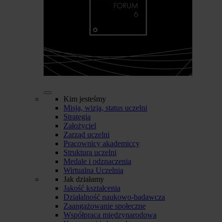
Kim jesteśmy
Misja, wizja, status uczelni
Strategia
Założyciel
Zarząd uczelni
Pracownicy akademiccy
Struktura uczelni
Medale i odznaczenia
Wirtualna Uczelnia
Jak działamy
Jakość kształcenia
Działalność naukowo-badawcza
Zaangażowanie społeczne
Współpraca międzynarodowa