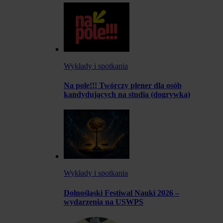
Wykłady i spotkania
Na pole!!! Twórczy plener dla osób
kandydujących na studia (dogrywka)
Wykłady i spotkania
Dolnośląski Festiwal Nauki 2026 –
wydarzenia na USWPS