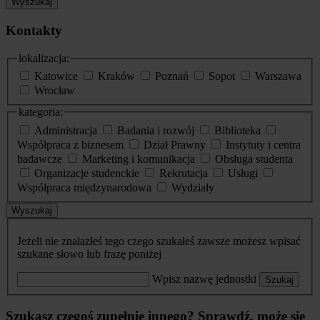
Wyszukaj
Kontakty
lokalizacja:
Katowice
Kraków
Poznań
Sopot
Warszawa
Wrocław
kategoria:
Administracja
Badania i rozwój
Biblioteka
Współpraca z biznesem
Dział Prawny
Instytuty i centra
badawcze
Marketing i komunikacja
Obsługa studenta
Organizacje studenckie
Rekrutacja
Usługi
Współpraca międzynarodowa
Wydziały
Wyszukaj
Jeżeli nie znalazłeś tego czego szukałeś zawsze możesz wpisać
szukane słowo lub frazę poniżej
Wpisz nazwę jednostki
Szukaj
Szukasz czegoś zupełnie innego? Sprawdź, może się