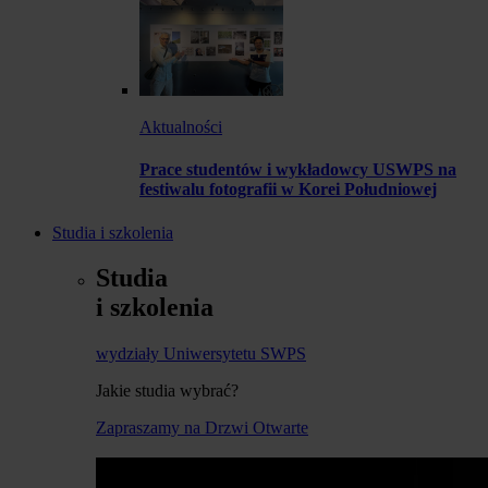
Aktualności
Prace studentów i wykładowcy USWPS na
festiwalu fotografii w Korei Południowej
Studia i szkolenia
Studia
i szkolenia
wydziały Uniwersytetu SWPS
Jakie studia wybrać?
Zapraszamy na Drzwi Otwarte