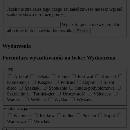
Jeżeli nie znalazłeś tego czego szukałeś zawsze możesz wpisać
szukane słowo lub frazę poniżej
Wpisz fragment nazwy projektu
albo imię i/lub nazwisko kierownika
Szukaj
Wydarzenia
Formularz wyszukiwania na belce: Wydarzenia
typ:
Artykuł
Debata
Ebook
Festiwal
Koncert
Konferencja
Książka
Podcast
Raport
Silent-
disco
Spektakl
Spotkanie
Studia-podyplomowe
Szkolenie
Turniej-gier
Uroczystość
Videocast
Warsztat
Webinar
Wykład
Wystawa
lokalizacja:
Katowice
Kraków
online
Poznań
Sopot
Warszawa
Wrocław