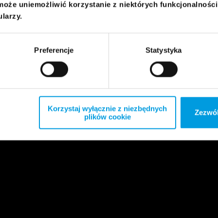
może uniemożliwić korzystanie z niektórych funkcjonalnośc
ularzy.
Preferencje
Statystyka
Korzystaj wyłącznie z niezbędnych
Zezwól
plików cookie