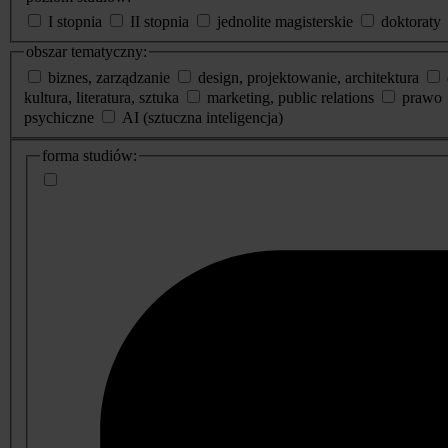
I stopnia
II stopnia
jednolite magisterskie
doktoraty
obszar tematyczny:
biznes, zarządzanie
design, projektowanie, architektura
kultura, literatura, sztuka
marketing, public relations
prawo
psychiczne
AI (sztuczna inteligencja)
dodatkowe
forma studiów:
informacje
o
studiach