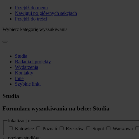
Przejdź do menu
Nawiguj po głównych sekcjach
Przejdź do treści
Wybierz kategorię wyszukiwania
Studia
Badania i projekty
Wydarzenia
Kontakty
Inne
Szybkie linki
Studia
Formularz wyszukiwania na belce: Studia
lokalizacja:
Katowice
Poznań
Rzeszów
Sopot
Warszawa
poziom studiów: