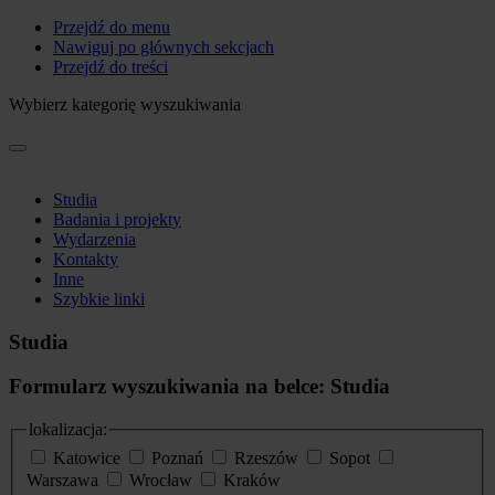
Przejdź do menu
Nawiguj po głównych sekcjach
Przejdź do treści
Wybierz kategorię wyszukiwania
Studia
Badania i projekty
Wydarzenia
Kontakty
Inne
Szybkie linki
Studia
Formularz wyszukiwania na belce: Studia
lokalizacja:
Katowice
Poznań
Rzeszów
Sopot
Warszawa
Wrocław
Kraków