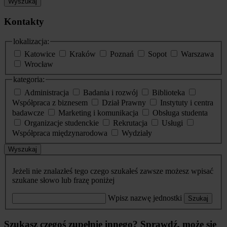
Wyszukaj
Kontakty
lokalizacja:
Katowice
Kraków
Poznań
Sopot
Warszawa
Wrocław
kategoria:
Administracja
Badania i rozwój
Biblioteka
Współpraca z biznesem
Dział Prawny
Instytuty i centra
badawcze
Marketing i komunikacja
Obsługa studenta
Organizacje studenckie
Rekrutacja
Usługi
Współpraca międzynarodowa
Wydziały
Wyszukaj
Jeżeli nie znalazłeś tego czego szukałeś zawsze możesz wpisać
szukane słowo lub frazę poniżej
Wpisz nazwę jednostki
Szukaj
Szukasz czegoś zupełnie innego? Sprawdź, może się