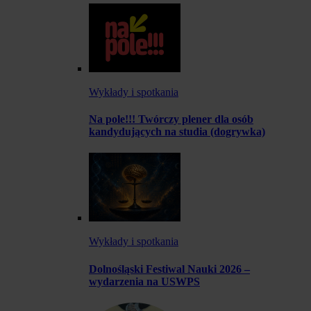
Wykłady i spotkania
Na pole!!! Twórczy plener dla osób
kandydujących na studia (dogrywka)
Wykłady i spotkania
Dolnośląski Festiwal Nauki 2026 –
wydarzenia na USWPS