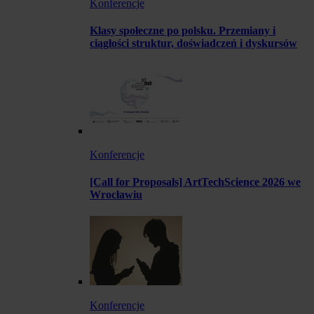
Konferencje
Klasy społeczne po polsku. Przemiany i
ciągłości struktur, doświadczeń i dyskursów
Konferencje
[Call for Proposals] ArtTechScience 2026 we
Wrocławiu
Konferencje