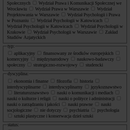
Społecznych
Wydział Prawa i Komunikacji Społecznej we
Wrocławiu
Wydział Prawa w Warszawie
Wydział
Projektowania w Warszawie
Wydział Psychologii i Prawa
w Poznaniu
Wydział Psychologii w Katowicach
Wydział Psychologii w Katowicach
Wydział Psychologii w
Krakowie
Wydział Psychologii w Warszawie
Zakład
Studiów Azjatyckich
typ:
aplikacyjny
finansowany ze środków europejskich
komercyjny
międzynarodowy
naukowo-badawczy
społeczny
strategiczno-rozwojowy
studencki
dyscyplina:
ekonomia i finanse
filozofia
historia
interdyscyplinarne
interdyscyplinarny
językoznawstwo
literaturoznawstwo
nauki o komunikacji i mediach
nauki o kulturze i religii
nauki o polityce i administracji
nauki o zarządzaniu i jakości
nauki prawne
nauki
socjologiczne
nie dotyczy
psychiatria
psychologia
sztuki plastyczne i konserwacja dzieł sztuki
status: