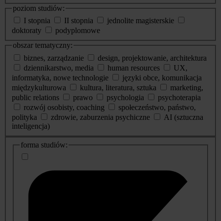
poziom studiów:
I stopnia
II stopnia
jednolite magisterskie
doktoraty
podyplomowe
obszar tematyczny:
biznes, zarządzanie
design, projektowanie, architektura
dziennikarstwo, media
human resources
UX,
informatyka, nowe technologie
języki obce, komunikacja
międzykulturowa
kultura, literatura, sztuka
marketing,
public relations
prawo
psychologia
psychoterapia
rozwój osobisty, coaching
społeczeństwo, państwo,
polityka
zdrowie, zaburzenia psychiczne
AI (sztuczna
inteligencja)
dodatkowe
forma studiów:
informacje
o
studiach