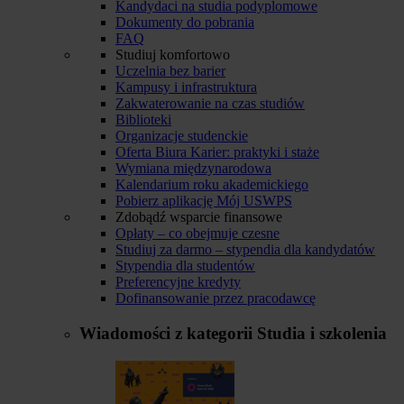
Kandydaci na studia podyplomowe
Dokumenty do pobrania
FAQ
Studiuj komfortowo
Uczelnia bez barier
Kampusy i infrastruktura
Zakwaterowanie na czas studiów
Biblioteki
Organizacje studenckie
Oferta Biura Karier: praktyki i staże
Wymiana międzynarodowa
Kalendarium roku akademickiego
Pobierz aplikację Mój USWPS
Zdobądź wsparcie finansowe
Opłaty – co obejmuje czesne
Studiuj za darmo – stypendia dla kandydatów
Stypendia dla studentów
Preferencyjne kredyty
Dofinansowanie przez pracodawcę
Wiadomości z kategorii
Studia i szkolenia