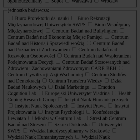
ogólnouczelniany
Sopot
Warszawa
Wrocław
jednostka badawcza:
Biuro Prorektorki ds. nauki
Biuro Rekrutacji
Międzynarodowej Uniwersytetu SWPS
Biuro Współpracy
Międzynarodowej
Centrum Badań nad Bullyingiem
Centrum Badań nad Ekonomiką Miejsc Pamięci
Centrum
Badań nad Historią i Sprawiedliwością
Centrum Badań
nad Poznaniem i Zachowaniem
Centrum badań nad
Rozwojem Osobowości
Centrum Badań nad Wspieraniem
Podejmowania Decyzji
Centrum Badań Stosowanych nad
Zdrowiem i Zachowaniami Zdrowotnymi CARE-BEH
Centrum Cywilizacji Azji Wschodniej
Centrum Studiów
nad Demokracją
Centrum Transferu Wiedzy
Dział
Badań Naukowych
Dział Marketingu
Emotion
Cognition Lab
Europejski Uniwersytet Viadrina
Health
Coping Research Group
Instytut Nauk Humanistycznych
Instytut Nauk Społecznych
Instytut Prawa
Instytut
Projektowania
Instytut Psychologii
Konfederacja
Lewiatan
Młodzi w Centrum Lab
StresLab Centrum
Badań nad Stresem
Szkoła Doktorska
Uniwersytet
SWPS
Wydział Interdyscyplinarny w Krakowie
Wydział Nauk Humanistycznych
Wydział Nauk