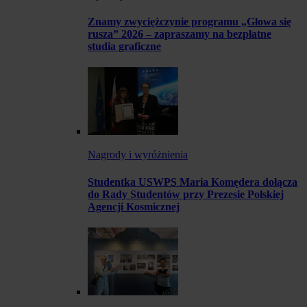
Znamy zwyciężczynie programu „Głowa się
rusza” 2026 – zapraszamy na bezpłatne
studia graficzne
Nagrody i wyróżnienia
Studentka USWPS Maria Komędera dołącza
do Rady Studentów przy Prezesie Polskiej
Agencji Kosmicznej