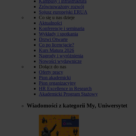
Kampusy i infrastruktura
Zrównoważony rozwój
Sojusz europejski ERUA
Co się u nas dzieje
Aktualności
Konferencje i seminaria
Wykłady i spotkania
Drzwi Otwarte
Co po licencjacie?
Kurs Matura 2026
Nagrody i wyróżnienia
Nowości wydawnicze
Dołącz do nas
Oferty pracy
Pion akademicki
Pion organizacyjny
HR Excellence in Research
Akademicki Program Stażowy
Wiadomości z kategorii
My, Uniwersytet