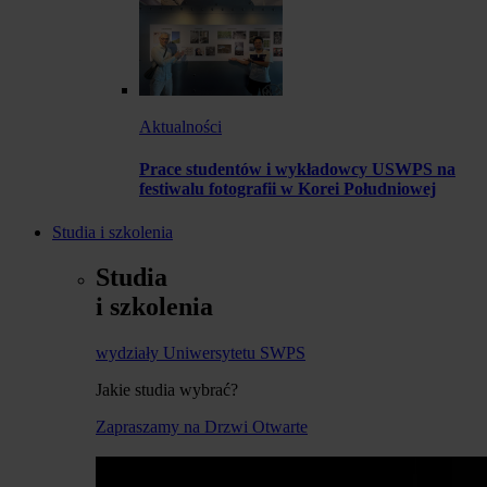
Aktualności
Prace studentów i wykładowcy USWPS na
festiwalu fotografii w Korei Południowej
Studia i szkolenia
Studia
i szkolenia
wydziały Uniwersytetu SWPS
Jakie studia wybrać?
Zapraszamy na Drzwi Otwarte