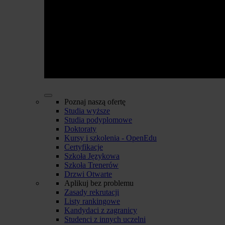
Poznaj naszą ofertę
Studia wyższe
Studia podyplomowe
Doktoraty
Kursy i szkolenia - OpenEdu
Certyfikacje
Szkoła Językowa
Szkoła Trenerów
Drzwi Otwarte
Aplikuj bez problemu
Zasady rekrutacji
Listy rankingowe
Kandydaci z zagranicy
Studenci z innych uczelni