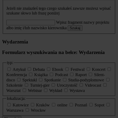
Jeżeli nie znalazłeś tego czego szukałeś zawsze możesz wpisać
szukane słowo lub frazę poniżej
Wpisz fragment nazwy projektu
albo imię i/lub nazwisko kierownika
Szukaj
Wydarzenia
Formularz wyszukiwania na belce: Wydarzenia
typ:
Artykuł
Debata
Ebook
Festiwal
Koncert
Konferencja
Książka
Podcast
Raport
Silent-
disco
Spektakl
Spotkanie
Studia-podyplomowe
Szkolenie
Turniej-gier
Uroczystość
Videocast
Warsztat
Webinar
Wykład
Wystawa
lokalizacja:
Katowice
Kraków
online
Poznań
Sopot
Warszawa
Wrocław