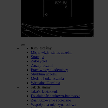
Kim jesteśmy
Misja, wizja, status uczelni
Strategia
Założyciel
Zarząd uczelni
Pracownicy akademiccy
Struktura uczelni
Medale i odznaczenia
Wirtualna Uczelnia
Jak działamy
Jakość kształcenia
Działalność naukowo-badawcza
Zaangażowanie społeczne
Współpraca międzynarodowa