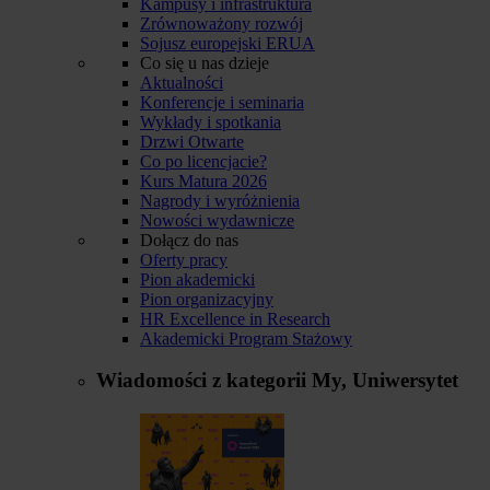
Kampusy i infrastruktura
Zrównoważony rozwój
Sojusz europejski ERUA
Co się u nas dzieje
Aktualności
Konferencje i seminaria
Wykłady i spotkania
Drzwi Otwarte
Co po licencjacie?
Kurs Matura 2026
Nagrody i wyróżnienia
Nowości wydawnicze
Dołącz do nas
Oferty pracy
Pion akademicki
Pion organizacyjny
HR Excellence in Research
Akademicki Program Stażowy
Wiadomości z kategorii
My, Uniwersytet