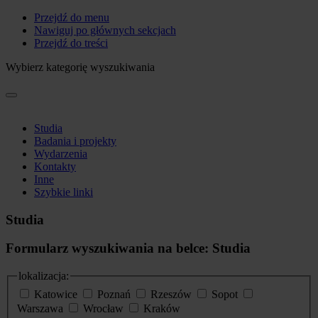
Przejdź do menu
Nawiguj po głównych sekcjach
Przejdź do treści
Wybierz kategorię wyszukiwania
Studia
Badania i projekty
Wydarzenia
Kontakty
Inne
Szybkie linki
Studia
Formularz wyszukiwania na belce: Studia
lokalizacja:
Katowice
Poznań
Rzeszów
Sopot
Warszawa
Wrocław
Kraków