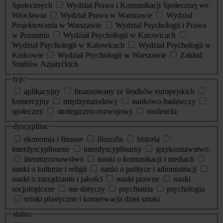
Społecznych
Wydział Prawa i Komunikacji Społecznej we
Wrocławiu
Wydział Prawa w Warszawie
Wydział
Projektowania w Warszawie
Wydział Psychologii i Prawa
w Poznaniu
Wydział Psychologii w Katowicach
Wydział Psychologii w Katowicach
Wydział Psychologii w
Krakowie
Wydział Psychologii w Warszawie
Zakład
Studiów Azjatyckich
typ:
aplikacyjny
finansowany ze środków europejskich
komercyjny
międzynarodowy
naukowo-badawczy
społeczny
strategiczno-rozwojowy
studencki
dyscyplina:
ekonomia i finanse
filozofia
historia
interdyscyplinarne
interdyscyplinarny
językoznawstwo
literaturoznawstwo
nauki o komunikacji i mediach
nauki o kulturze i religii
nauki o polityce i administracji
nauki o zarządzaniu i jakości
nauki prawne
nauki
socjologiczne
nie dotyczy
psychiatria
psychologia
sztuki plastyczne i konserwacja dzieł sztuki
status: