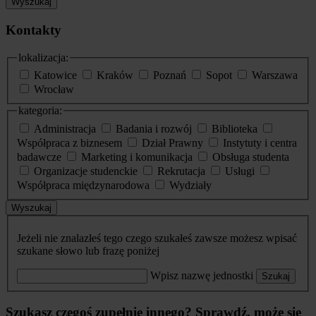
Wyszukaj
Kontakty
lokalizacja:
Katowice
Kraków
Poznań
Sopot
Warszawa
Wrocław
kategoria:
Administracja
Badania i rozwój
Biblioteka
Współpraca z biznesem
Dział Prawny
Instytuty i centra
badawcze
Marketing i komunikacja
Obsługa studenta
Organizacje studenckie
Rekrutacja
Usługi
Współpraca międzynarodowa
Wydziały
Wyszukaj
Jeżeli nie znalazłeś tego czego szukałeś zawsze możesz wpisać
szukane słowo lub frazę poniżej
Wpisz nazwę jednostki
Szukaj
Szukasz czegoś zupełnie innego? Sprawdź, może się