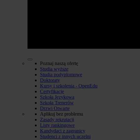
Poznaj naszą ofertę
Studia wyższe
Studia podyplomowe
Doktoraty
Kursy i szkolenia - OpenEdu
Certyfikacje
Szkoła Językowa
Szkoła Trenerów
Drzwi Otwarte
Aplikuj bez problemu
Zasady rekrutacji
Listy rankingowe
Kandydaci z zagranicy
Studenci z innych uczelni