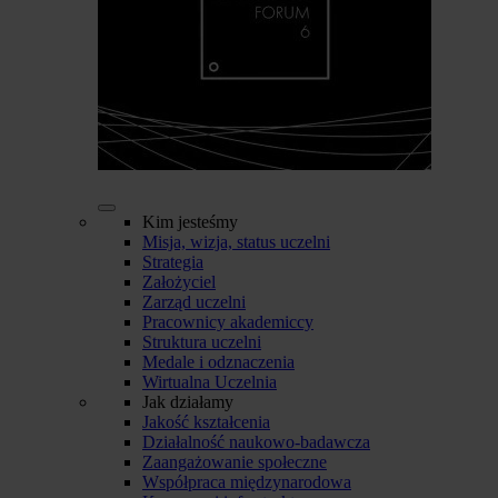
Kim jesteśmy
Misja, wizja, status uczelni
Strategia
Założyciel
Zarząd uczelni
Pracownicy akademiccy
Struktura uczelni
Medale i odznaczenia
Wirtualna Uczelnia
Jak działamy
Jakość kształcenia
Działalność naukowo-badawcza
Zaangażowanie społeczne
Współpraca międzynarodowa