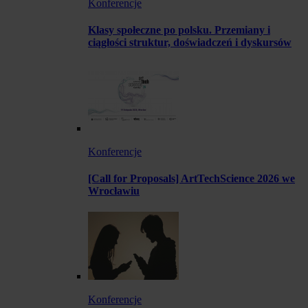
Konferencje
Klasy społeczne po polsku. Przemiany i
ciągłości struktur, doświadczeń i dyskursów
Konferencje
[Call for Proposals] ArtTechScience 2026 we
Wrocławiu
Konferencje