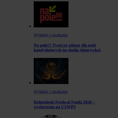
Wykłady i spotkania
Na pole!!! Twórczy plener dla osób
kandydujących na studia (dogrywka)
Wykłady i spotkania
Dolnośląski Festiwal Nauki 2026 –
wydarzenia na USWPS