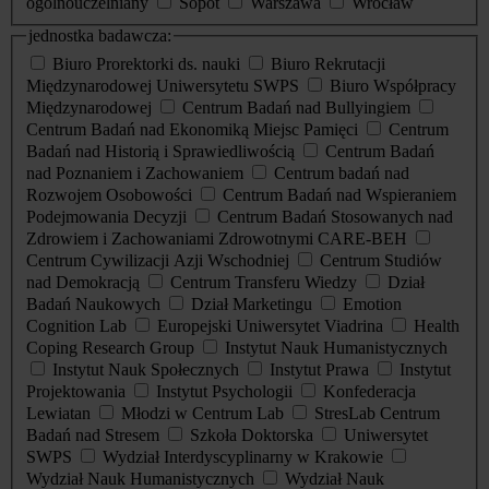
ogólnouczelniany
Sopot
Warszawa
Wrocław
jednostka badawcza:
Biuro Prorektorki ds. nauki
Biuro Rekrutacji
Międzynarodowej Uniwersytetu SWPS
Biuro Współpracy
Międzynarodowej
Centrum Badań nad Bullyingiem
Centrum Badań nad Ekonomiką Miejsc Pamięci
Centrum
Badań nad Historią i Sprawiedliwością
Centrum Badań
nad Poznaniem i Zachowaniem
Centrum badań nad
Rozwojem Osobowości
Centrum Badań nad Wspieraniem
Podejmowania Decyzji
Centrum Badań Stosowanych nad
Zdrowiem i Zachowaniami Zdrowotnymi CARE-BEH
Centrum Cywilizacji Azji Wschodniej
Centrum Studiów
nad Demokracją
Centrum Transferu Wiedzy
Dział
Badań Naukowych
Dział Marketingu
Emotion
Cognition Lab
Europejski Uniwersytet Viadrina
Health
Coping Research Group
Instytut Nauk Humanistycznych
Instytut Nauk Społecznych
Instytut Prawa
Instytut
Projektowania
Instytut Psychologii
Konfederacja
Lewiatan
Młodzi w Centrum Lab
StresLab Centrum
Badań nad Stresem
Szkoła Doktorska
Uniwersytet
SWPS
Wydział Interdyscyplinarny w Krakowie
Wydział Nauk Humanistycznych
Wydział Nauk