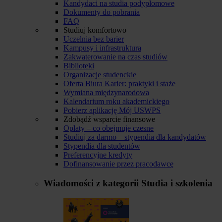
Kandydaci na studia podyplomowe
Dokumenty do pobrania
FAQ
Studiuj komfortowo
Uczelnia bez barier
Kampusy i infrastruktura
Zakwaterowanie na czas studiów
Biblioteki
Organizacje studenckie
Oferta Biura Karier: praktyki i staże
Wymiana międzynarodowa
Kalendarium roku akademickiego
Pobierz aplikację Mój USWPS
Zdobądź wsparcie finansowe
Opłaty – co obejmuje czesne
Studiuj za darmo – stypendia dla kandydatów
Stypendia dla studentów
Preferencyjne kredyty
Dofinansowanie przez pracodawcę
Wiadomości z kategorii
Studia i szkolenia