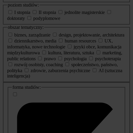
poziom studiów:
I stopnia
II stopnia
jednolite magisterskie
doktoraty
podyplomowe
obszar tematyczny:
biznes, zarządzanie
design, projektowanie, architektura
dziennikarstwo, media
human resources
UX,
informatyka, nowe technologie
języki obce, komunikacja
międzykulturowa
kultura, literatura, sztuka
marketing,
public relations
prawo
psychologia
psychoterapia
rozwój osobisty, coaching
społeczeństwo, państwo,
polityka
zdrowie, zaburzenia psychiczne
AI (sztuczna
inteligencja)
dodatkowe
forma studiów:
informacje
o
studiach