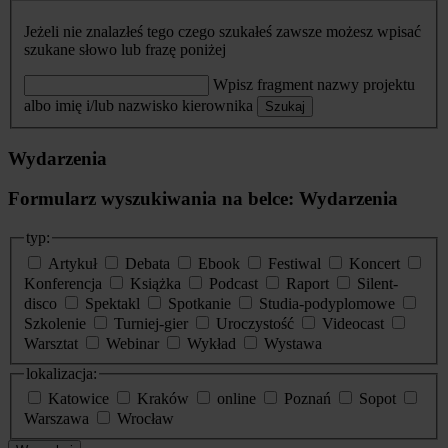
Jeżeli nie znalazłeś tego czego szukałeś zawsze możesz wpisać
szukane słowo lub frazę poniżej
Wpisz fragment nazwy projektu
albo imię i/lub nazwisko kierownika
Szukaj
Wydarzenia
Formularz wyszukiwania na belce: Wydarzenia
typ:
Artykuł
Debata
Ebook
Festiwal
Koncert
Konferencja
Książka
Podcast
Raport
Silent-
disco
Spektakl
Spotkanie
Studia-podyplomowe
Szkolenie
Turniej-gier
Uroczystość
Videocast
Warsztat
Webinar
Wykład
Wystawa
lokalizacja:
Katowice
Kraków
online
Poznań
Sopot
Warszawa
Wrocław