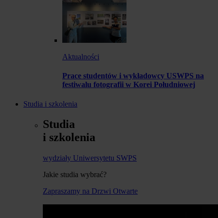
Aktualności
Prace studentów i wykładowcy USWPS na
festiwalu fotografii w Korei Południowej
Studia i szkolenia
Studia
i szkolenia
wydziały Uniwersytetu SWPS
Jakie studia wybrać?
Zapraszamy na Drzwi Otwarte