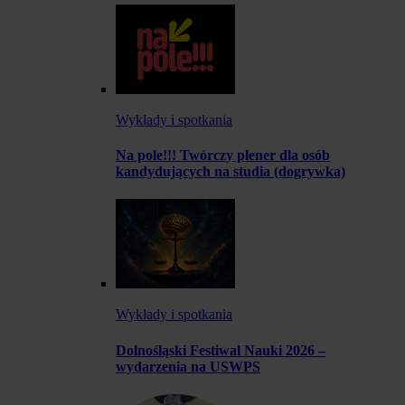
Wykłady i spotkania
Na pole!!! Twórczy plener dla osób
kandydujących na studia (dogrywka)
Wykłady i spotkania
Dolnośląski Festiwal Nauki 2026 –
wydarzenia na USWPS