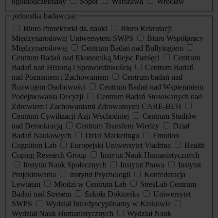
ogólnouczelniany
Sopot
Warszawa
Wrocław
jednostka badawcza:
Biuro Prorektorki ds. nauki
Biuro Rekrutacji
Międzynarodowej Uniwersytetu SWPS
Biuro Współpracy
Międzynarodowej
Centrum Badań nad Bullyingiem
Centrum Badań nad Ekonomiką Miejsc Pamięci
Centrum
Badań nad Historią i Sprawiedliwością
Centrum Badań
nad Poznaniem i Zachowaniem
Centrum badań nad
Rozwojem Osobowości
Centrum Badań nad Wspieraniem
Podejmowania Decyzji
Centrum Badań Stosowanych nad
Zdrowiem i Zachowaniami Zdrowotnymi CARE-BEH
Centrum Cywilizacji Azji Wschodniej
Centrum Studiów
nad Demokracją
Centrum Transferu Wiedzy
Dział
Badań Naukowych
Dział Marketingu
Emotion
Cognition Lab
Europejski Uniwersytet Viadrina
Health
Coping Research Group
Instytut Nauk Humanistycznych
Instytut Nauk Społecznych
Instytut Prawa
Instytut
Projektowania
Instytut Psychologii
Konfederacja
Lewiatan
Młodzi w Centrum Lab
StresLab Centrum
Badań nad Stresem
Szkoła Doktorska
Uniwersytet
SWPS
Wydział Interdyscyplinarny w Krakowie
Wydział Nauk Humanistycznych
Wydział Nauk