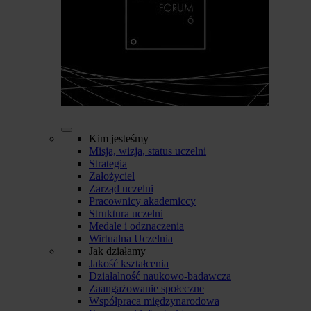
Kim jesteśmy
Misja, wizja, status uczelni
Strategia
Założyciel
Zarząd uczelni
Pracownicy akademiccy
Struktura uczelni
Medale i odznaczenia
Wirtualna Uczelnia
Jak działamy
Jakość kształcenia
Działalność naukowo-badawcza
Zaangażowanie społeczne
Współpraca międzynarodowa