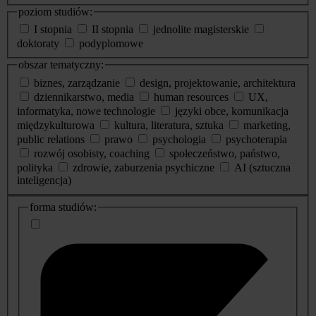
poziom studiów:
I stopnia
II stopnia
jednolite magisterskie
doktoraty
podyplomowe
obszar tematyczny:
biznes, zarządzanie
design, projektowanie, architektura
dziennikarstwo, media
human resources
UX,
informatyka, nowe technologie
języki obce, komunikacja
międzykulturowa
kultura, literatura, sztuka
marketing,
public relations
prawo
psychologia
psychoterapia
rozwój osobisty, coaching
społeczeństwo, państwo,
polityka
zdrowie, zaburzenia psychiczne
AI (sztuczna
inteligencja)
dodatkowe
forma studiów:
informacje
o
studiach