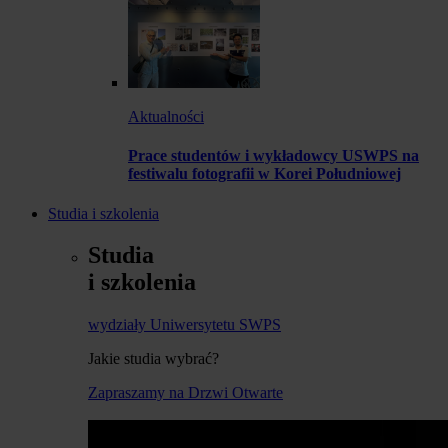
Aktualności
Prace studentów i wykładowcy USWPS na
festiwalu fotografii w Korei Południowej
Studia i szkolenia
Studia
i szkolenia
wydziały Uniwersytetu SWPS
Jakie studia wybrać?
Zapraszamy na Drzwi Otwarte