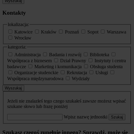
Wyszukaj
Kontakty
lokalizacja:
Katowice
Kraków
Poznań
Sopot
Warszawa
Wrocław
kategoria:
Administracja
Badania i rozwój
Biblioteka
Współpraca z biznesem
Dział Prawny
Instytuty i centra
badawcze
Marketing i komunikacja
Obsługa studenta
Organizacje studenckie
Rekrutacja
Usługi
Współpraca międzynarodowa
Wydziały
Wyszukaj
Jeżeli nie znalazłeś tego czego szukałeś zawsze możesz wpisać
szukane słowo lub frazę poniżej
Wpisz nazwę jednostki
Szukaj
Szukasz czegoś zupełnie innego? Sprawdź, może się