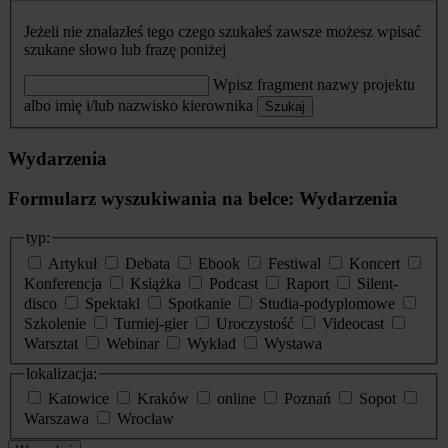
Jeżeli nie znalazłeś tego czego szukałeś zawsze możesz wpisać
szukane słowo lub frazę poniżej
Wpisz fragment nazwy projektu
albo imię i/lub nazwisko kierownika
Szukaj
Wydarzenia
Formularz wyszukiwania na belce: Wydarzenia
typ:
Artykuł
Debata
Ebook
Festiwal
Koncert
Konferencja
Książka
Podcast
Raport
Silent-
disco
Spektakl
Spotkanie
Studia-podyplomowe
Szkolenie
Turniej-gier
Uroczystość
Videocast
Warsztat
Webinar
Wykład
Wystawa
lokalizacja:
Katowice
Kraków
online
Poznań
Sopot
Warszawa
Wrocław