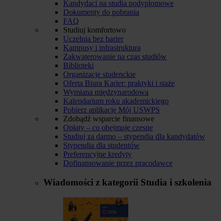
Kandydaci na studia podyplomowe
Dokumenty do pobrania
FAQ
Studiuj komfortowo
Uczelnia bez barier
Kampusy i infrastruktura
Zakwaterowanie na czas studiów
Biblioteki
Organizacje studenckie
Oferta Biura Karier: praktyki i staże
Wymiana międzynarodowa
Kalendarium roku akademickiego
Pobierz aplikację Mój USWPS
Zdobądź wsparcie finansowe
Opłaty – co obejmuje czesne
Studiuj za darmo – stypendia dla kandydatów
Stypendia dla studentów
Preferencyjne kredyty
Dofinansowanie przez pracodawcę
Wiadomości z kategorii
Studia i szkolenia