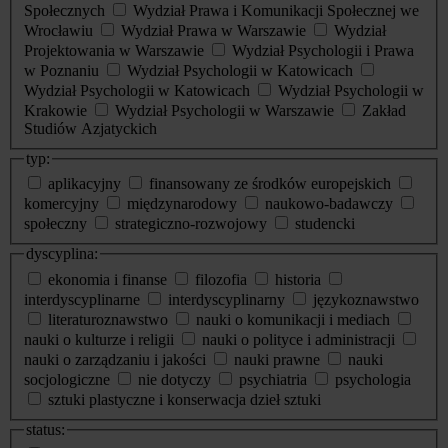
Społecznych
Wydział Prawa i Komunikacji Społecznej we
Wrocławiu
Wydział Prawa w Warszawie
Wydział
Projektowania w Warszawie
Wydział Psychologii i Prawa
w Poznaniu
Wydział Psychologii w Katowicach
Wydział Psychologii w Katowicach
Wydział Psychologii w
Krakowie
Wydział Psychologii w Warszawie
Zakład
Studiów Azjatyckich
typ:
aplikacyjny
finansowany ze środków europejskich
komercyjny
międzynarodowy
naukowo-badawczy
społeczny
strategiczno-rozwojowy
studencki
dyscyplina:
ekonomia i finanse
filozofia
historia
interdyscyplinarne
interdyscyplinarny
językoznawstwo
literaturoznawstwo
nauki o komunikacji i mediach
nauki o kulturze i religii
nauki o polityce i administracji
nauki o zarządzaniu i jakości
nauki prawne
nauki
socjologiczne
nie dotyczy
psychiatria
psychologia
sztuki plastyczne i konserwacja dzieł sztuki
status: