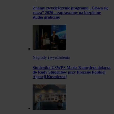
Znamy zwyciężczynie programu „Głowa się
rusza” 2026 – zapraszamy na bezpłatne
studia graficzne
Nagrody i wyróżnienia
Studentka USWPS Maria Komędera dołącza
do Rady Studentów przy Prezesie Polskiej
Agencji Kosmicznej