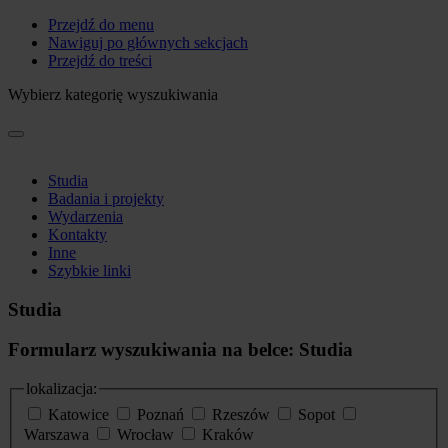
Przejdź do menu
Nawiguj po głównych sekcjach
Przejdź do treści
Wybierz kategorię wyszukiwania
Studia
Badania i projekty
Wydarzenia
Kontakty
Inne
Szybkie linki
Studia
Formularz wyszukiwania na belce: Studia
lokalizacja:
Katowice
Poznań
Rzeszów
Sopot
Warszawa
Wrocław
Kraków