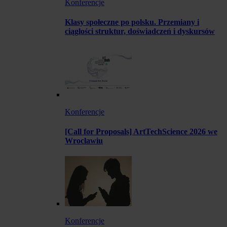
Konferencje
Klasy społeczne po polsku. Przemiany i
ciągłości struktur, doświadczeń i dyskursów
Konferencje
[Call for Proposals] ArtTechScience 2026 we
Wrocławiu
Konferencje