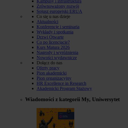
Kampusy i infrastruktura
Zrównoważony rozwój
Sojusz europejski ERUA
Co się u nas dzieje
Aktualności
Konferencje i seminaria
Wykłady i spotkania
Drzwi Otwarte
Co po licencjacie?
Kurs Matura 2026
Nagrody i wyróżnienia
Nowości wydawnicze
Dołącz do nas
Oferty pracy
Pion akademicki
Pion organizacyjny
HR Excellence in Research
Akademicki Program Stażowy
Wiadomości z kategorii
My, Uniwersytet