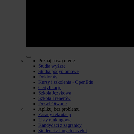
Poznaj naszą ofertę
Studia wyższe
Studia podyplomowe
Doktoraty
Kursy i szkolenia - OpenEdu
Certyfikacje
Szkoła Językowa
Szkoła Trenerów
Drzwi Otwarte
Aplikuj bez problemu
Zasady rekrutacji
Listy rankingowe
Kandydaci z zagranicy
Studenci z innych uczelni