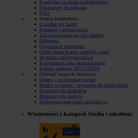
Kandydaci na studia podyplomowe
Dokumenty do pobrania
FAQ
Studiuj komfortowo
Uczelnia bez barier
Kampusy i infrastruktura
Zakwaterowanie na czas studiów
Biblioteki
Organizacje studenckie
Oferta Biura Karier: praktyki i staże
Wymiana międzynarodowa
Kalendarium roku akademickiego
Pobierz aplikację Mój USWPS
Zdobądź wsparcie finansowe
Opłaty – co obejmuje czesne
Studiuj za darmo – stypendia dla kandydatów
Stypendia dla studentów
Preferencyjne kredyty
Dofinansowanie przez pracodawcę
Wiadomości z kategorii
Studia i szkolenia