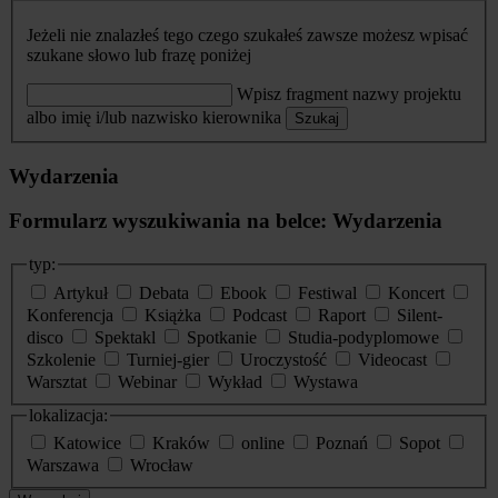
Jeżeli nie znalazłeś tego czego szukałeś zawsze możesz wpisać
szukane słowo lub frazę poniżej
Wpisz fragment nazwy projektu
albo imię i/lub nazwisko kierownika
Szukaj
Wydarzenia
Formularz wyszukiwania na belce: Wydarzenia
typ:
Artykuł
Debata
Ebook
Festiwal
Koncert
Konferencja
Książka
Podcast
Raport
Silent-
disco
Spektakl
Spotkanie
Studia-podyplomowe
Szkolenie
Turniej-gier
Uroczystość
Videocast
Warsztat
Webinar
Wykład
Wystawa
lokalizacja:
Katowice
Kraków
online
Poznań
Sopot
Warszawa
Wrocław