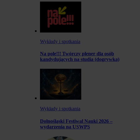
Wykłady i spotkania
Na pole!!! Twórczy plener dla osób
kandydujących na studia (dogrywka)
Wykłady i spotkania
Dolnośląski Festiwal Nauki 2026 –
wydarzenia na USWPS