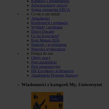
Kampusy i infrastruktura
Zrównoważony rozwój
Sojusz europejski ERUA
Co się u nas dzieje
Aktualności
Konferencje i seminaria
Wykłady i spotkania
Drzwi Otwarte
Co po licencjacie?
Kurs Matura 2026
Nagrody i wyróżnienia
Nowości wydawnicze
Dołącz do nas
Oferty pracy
Pion akademicki
Pion organizacyjny
HR Excellence in Research
Akademicki Program Stażowy
Wiadomości z kategorii
My, Uniwersytet