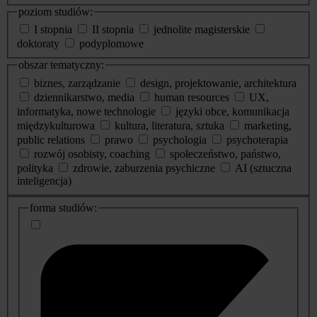
poziom studiów:
I stopnia
II stopnia
jednolite magisterskie
doktoraty
podyplomowe
obszar tematyczny:
biznes, zarządzanie
design, projektowanie, architektura
dziennikarstwo, media
human resources
UX,
informatyka, nowe technologie
języki obce, komunikacja
międzykulturowa
kultura, literatura, sztuka
marketing,
public relations
prawo
psychologia
psychoterapia
rozwój osobisty, coaching
społeczeństwo, państwo,
polityka
zdrowie, zaburzenia psychiczne
AI (sztuczna
inteligencja)
dodatkowe
forma studiów:
informacje
o
studiach