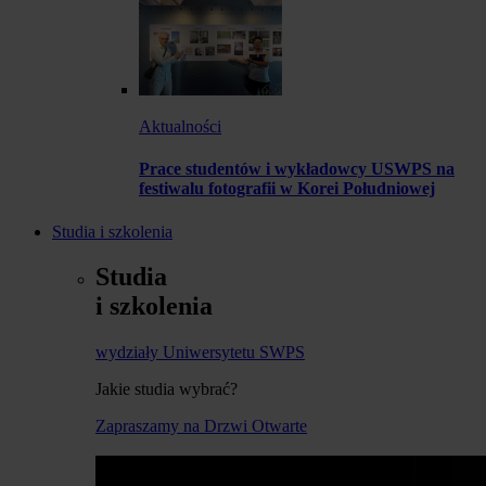
Aktualności
Prace studentów i wykładowcy USWPS na
festiwalu fotografii w Korei Południowej
Studia i szkolenia
Studia
i szkolenia
wydziały Uniwersytetu SWPS
Jakie studia wybrać?
Zapraszamy na Drzwi Otwarte