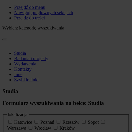
Przejdź do menu
Nawiguj po głównych sekcjach
Przejdź do treści
Wybierz kategorię wyszukiwania
Studia
Badania i projekty
Wydarzenia
Kontakty
Inne
Szybkie linki
Studia
Formularz wyszukiwania na belce: Studia
lokalizacja:
Katowice
Poznań
Rzeszów
Sopot
Warszawa
Wrocław
Kraków