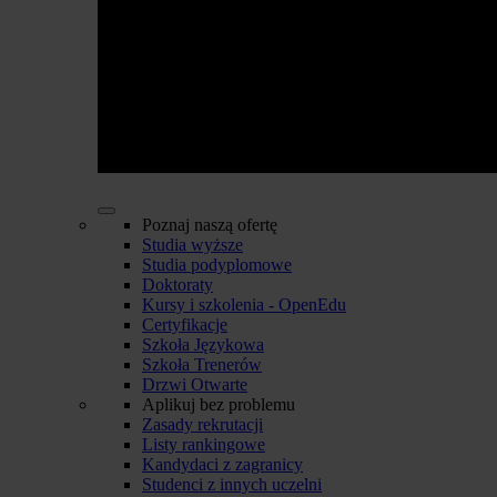
Poznaj naszą ofertę
Studia wyższe
Studia podyplomowe
Doktoraty
Kursy i szkolenia - OpenEdu
Certyfikacje
Szkoła Językowa
Szkoła Trenerów
Drzwi Otwarte
Aplikuj bez problemu
Zasady rekrutacji
Listy rankingowe
Kandydaci z zagranicy
Studenci z innych uczelni