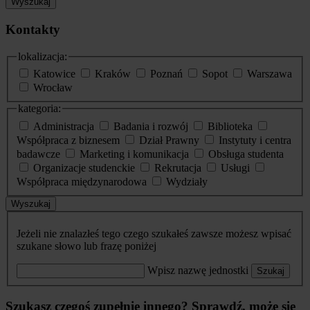
Wyszukaj
Kontakty
lokalizacja:
Katowice
Kraków
Poznań
Sopot
Warszawa
Wrocław
kategoria:
Administracja
Badania i rozwój
Biblioteka
Współpraca z biznesem
Dział Prawny
Instytuty i centra
badawcze
Marketing i komunikacja
Obsługa studenta
Organizacje studenckie
Rekrutacja
Usługi
Współpraca międzynarodowa
Wydziały
Wyszukaj
Jeżeli nie znalazłeś tego czego szukałeś zawsze możesz wpisać
szukane słowo lub frazę poniżej
Wpisz nazwę jednostki
Szukaj
Szukasz czegoś zupełnie innego? Sprawdź, może się