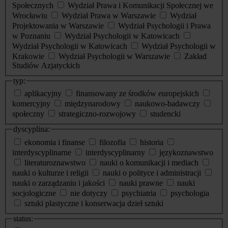
Społecznych
Wydział Prawa i Komunikacji Społecznej we
Wrocławiu
Wydział Prawa w Warszawie
Wydział
Projektowania w Warszawie
Wydział Psychologii i Prawa
w Poznaniu
Wydział Psychologii w Katowicach
Wydział Psychologii w Katowicach
Wydział Psychologii w
Krakowie
Wydział Psychologii w Warszawie
Zakład
Studiów Azjatyckich
typ:
aplikacyjny
finansowany ze środków europejskich
komercyjny
międzynarodowy
naukowo-badawczy
społeczny
strategiczno-rozwojowy
studencki
dyscyplina:
ekonomia i finanse
filozofia
historia
interdyscyplinarne
interdyscyplinarny
językoznawstwo
literaturoznawstwo
nauki o komunikacji i mediach
nauki o kulturze i religii
nauki o polityce i administracji
nauki o zarządzaniu i jakości
nauki prawne
nauki
socjologiczne
nie dotyczy
psychiatria
psychologia
sztuki plastyczne i konserwacja dzieł sztuki
status: