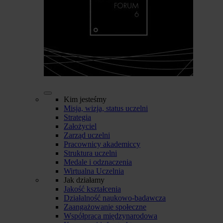
Kim jesteśmy
Misja, wizja, status uczelni
Strategia
Założyciel
Zarząd uczelni
Pracownicy akademiccy
Struktura uczelni
Medale i odznaczenia
Wirtualna Uczelnia
Jak działamy
Jakość kształcenia
Działalność naukowo-badawcza
Zaangażowanie społeczne
Współpraca międzynarodowa