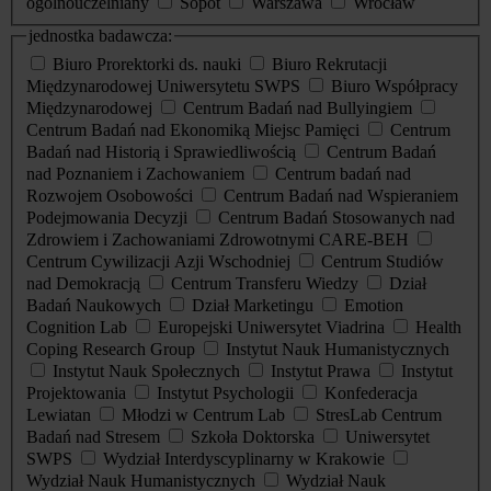
ogólnouczelniany
Sopot
Warszawa
Wrocław
jednostka badawcza:
Biuro Prorektorki ds. nauki
Biuro Rekrutacji
Międzynarodowej Uniwersytetu SWPS
Biuro Współpracy
Międzynarodowej
Centrum Badań nad Bullyingiem
Centrum Badań nad Ekonomiką Miejsc Pamięci
Centrum
Badań nad Historią i Sprawiedliwością
Centrum Badań
nad Poznaniem i Zachowaniem
Centrum badań nad
Rozwojem Osobowości
Centrum Badań nad Wspieraniem
Podejmowania Decyzji
Centrum Badań Stosowanych nad
Zdrowiem i Zachowaniami Zdrowotnymi CARE-BEH
Centrum Cywilizacji Azji Wschodniej
Centrum Studiów
nad Demokracją
Centrum Transferu Wiedzy
Dział
Badań Naukowych
Dział Marketingu
Emotion
Cognition Lab
Europejski Uniwersytet Viadrina
Health
Coping Research Group
Instytut Nauk Humanistycznych
Instytut Nauk Społecznych
Instytut Prawa
Instytut
Projektowania
Instytut Psychologii
Konfederacja
Lewiatan
Młodzi w Centrum Lab
StresLab Centrum
Badań nad Stresem
Szkoła Doktorska
Uniwersytet
SWPS
Wydział Interdyscyplinarny w Krakowie
Wydział Nauk Humanistycznych
Wydział Nauk