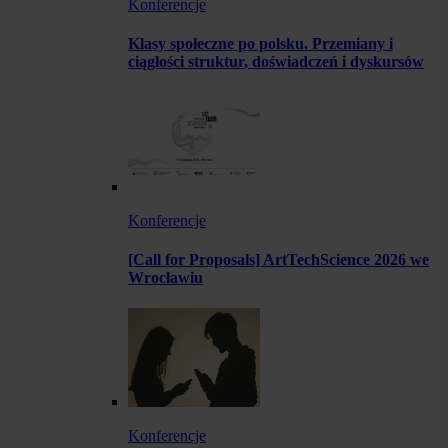
Konferencje
Klasy społeczne po polsku. Przemiany i
ciągłości struktur, doświadczeń i dyskursów
Konferencje
[Call for Proposals] ArtTechScience 2026 we
Wrocławiu
Konferencje