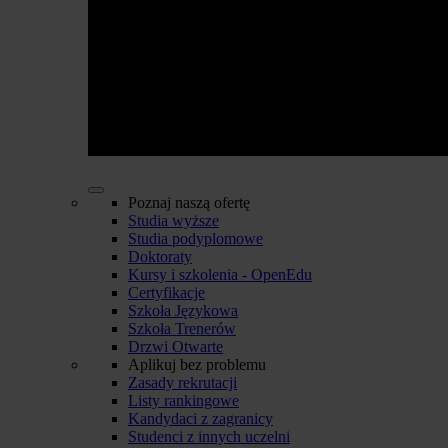
Poznaj naszą ofertę
Studia wyższe
Studia podyplomowe
Doktoraty
Kursy i szkolenia - OpenEdu
Certyfikacje
Szkoła Językowa
Szkoła Trenerów
Drzwi Otwarte
Aplikuj bez problemu
Zasady rekrutacji
Listy rankingowe
Kandydaci z zagranicy
Studenci z innych uczelni