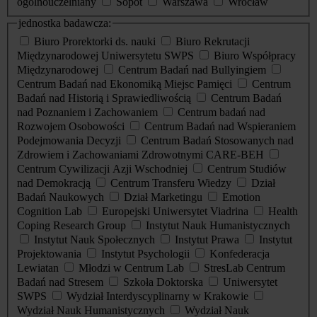
ogólnouczelniany
Sopot
Warszawa
Wrocław
jednostka badawcza:
Biuro Prorektorki ds. nauki
Biuro Rekrutacji
Międzynarodowej Uniwersytetu SWPS
Biuro Współpracy
Międzynarodowej
Centrum Badań nad Bullyingiem
Centrum Badań nad Ekonomiką Miejsc Pamięci
Centrum
Badań nad Historią i Sprawiedliwością
Centrum Badań
nad Poznaniem i Zachowaniem
Centrum badań nad
Rozwojem Osobowości
Centrum Badań nad Wspieraniem
Podejmowania Decyzji
Centrum Badań Stosowanych nad
Zdrowiem i Zachowaniami Zdrowotnymi CARE-BEH
Centrum Cywilizacji Azji Wschodniej
Centrum Studiów
nad Demokracją
Centrum Transferu Wiedzy
Dział
Badań Naukowych
Dział Marketingu
Emotion
Cognition Lab
Europejski Uniwersytet Viadrina
Health
Coping Research Group
Instytut Nauk Humanistycznych
Instytut Nauk Społecznych
Instytut Prawa
Instytut
Projektowania
Instytut Psychologii
Konfederacja
Lewiatan
Młodzi w Centrum Lab
StresLab Centrum
Badań nad Stresem
Szkoła Doktorska
Uniwersytet
SWPS
Wydział Interdyscyplinarny w Krakowie
Wydział Nauk Humanistycznych
Wydział Nauk