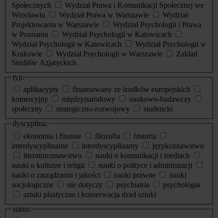
Społecznych
Wydział Prawa i Komunikacji Społecznej we
Wrocławiu
Wydział Prawa w Warszawie
Wydział
Projektowania w Warszawie
Wydział Psychologii i Prawa
w Poznaniu
Wydział Psychologii w Katowicach
Wydział Psychologii w Katowicach
Wydział Psychologii w
Krakowie
Wydział Psychologii w Warszawie
Zakład
Studiów Azjatyckich
typ:
aplikacyjny
finansowany ze środków europejskich
komercyjny
międzynarodowy
naukowo-badawczy
społeczny
strategiczno-rozwojowy
studencki
dyscyplina:
ekonomia i finanse
filozofia
historia
interdyscyplinarne
interdyscyplinarny
językoznawstwo
literaturoznawstwo
nauki o komunikacji i mediach
nauki o kulturze i religii
nauki o polityce i administracji
nauki o zarządzaniu i jakości
nauki prawne
nauki
socjologiczne
nie dotyczy
psychiatria
psychologia
sztuki plastyczne i konserwacja dzieł sztuki
status: