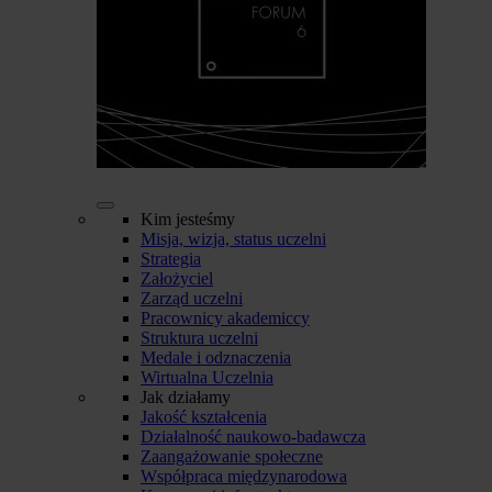
Kim jesteśmy
Misja, wizja, status uczelni
Strategia
Założyciel
Zarząd uczelni
Pracownicy akademiccy
Struktura uczelni
Medale i odznaczenia
Wirtualna Uczelnia
Jak działamy
Jakość kształcenia
Działalność naukowo-badawcza
Zaangażowanie społeczne
Współpraca międzynarodowa