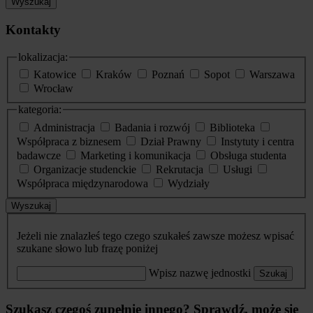
Wyszukaj
Kontakty
lokalizacja:
Katowice
Kraków
Poznań
Sopot
Warszawa
Wrocław
kategoria:
Administracja
Badania i rozwój
Biblioteka
Współpraca z biznesem
Dział Prawny
Instytuty i centra
badawcze
Marketing i komunikacja
Obsługa studenta
Organizacje studenckie
Rekrutacja
Usługi
Współpraca międzynarodowa
Wydziały
Wyszukaj
Jeżeli nie znalazłeś tego czego szukałeś zawsze możesz wpisać
szukane słowo lub frazę poniżej
Wpisz nazwę jednostki
Szukaj
Szukasz czegoś zupełnie innego? Sprawdź, może się