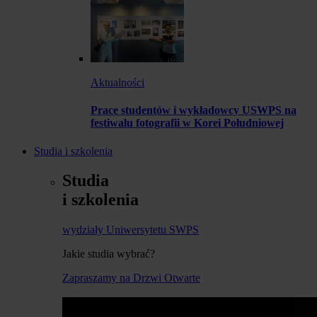
Aktualności
Prace studentów i wykładowcy USWPS na
festiwalu fotografii w Korei Południowej
Studia i szkolenia
Studia
i szkolenia
wydziały Uniwersytetu SWPS
Jakie studia wybrać?
Zapraszamy na Drzwi Otwarte