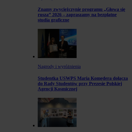
Znamy zwyciężczynie programu „Głowa się
rusza” 2026 – zapraszamy na bezpłatne
studia graficzne
Nagrody i wyróżnienia
Studentka USWPS Maria Komędera dołącza
do Rady Studentów przy Prezesie Polskiej
Agencji Kosmicznej