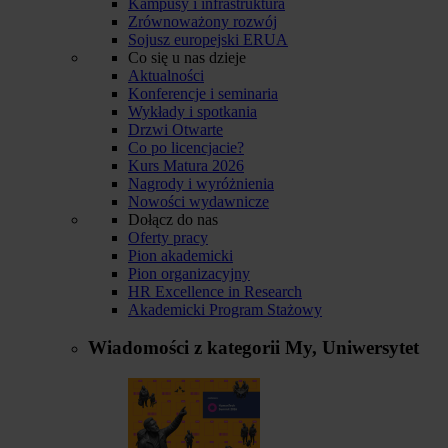
Kampusy i infrastruktura
Zrównoważony rozwój
Sojusz europejski ERUA
Co się u nas dzieje
Aktualności
Konferencje i seminaria
Wykłady i spotkania
Drzwi Otwarte
Co po licencjacie?
Kurs Matura 2026
Nagrody i wyróżnienia
Nowości wydawnicze
Dołącz do nas
Oferty pracy
Pion akademicki
Pion organizacyjny
HR Excellence in Research
Akademicki Program Stażowy
Wiadomości z kategorii
My, Uniwersytet