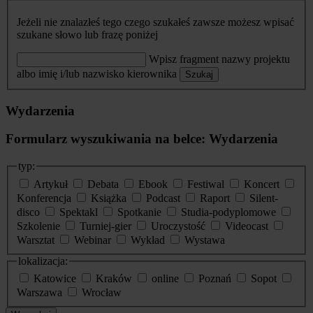
Jeżeli nie znalazłeś tego czego szukałeś zawsze możesz wpisać
szukane słowo lub frazę poniżej
Wpisz fragment nazwy projektu
albo imię i/lub nazwisko kierownika
Szukaj
Wydarzenia
Formularz wyszukiwania na belce: Wydarzenia
typ:
Artykuł
Debata
Ebook
Festiwal
Koncert
Konferencja
Książka
Podcast
Raport
Silent-
disco
Spektakl
Spotkanie
Studia-podyplomowe
Szkolenie
Turniej-gier
Uroczystość
Videocast
Warsztat
Webinar
Wykład
Wystawa
lokalizacja:
Katowice
Kraków
online
Poznań
Sopot
Warszawa
Wrocław