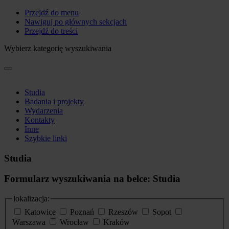
Przejdź do menu
Nawiguj po głównych sekcjach
Przejdź do treści
Wybierz kategorię wyszukiwania
Studia
Badania i projekty
Wydarzenia
Kontakty
Inne
Szybkie linki
Studia
Formularz wyszukiwania na belce: Studia
lokalizacja:
Katowice
Poznań
Rzeszów
Sopot
Warszawa
Wrocław
Kraków