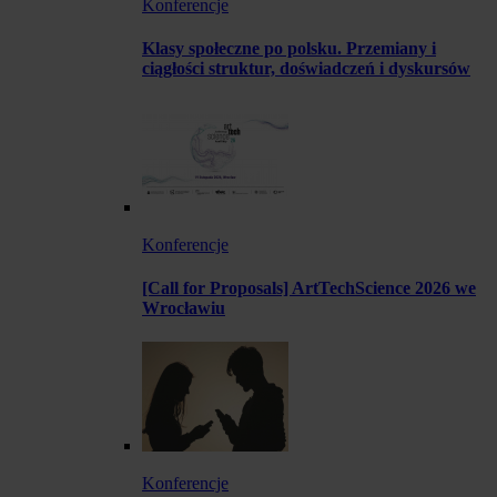
Konferencje
Klasy społeczne po polsku. Przemiany i
ciągłości struktur, doświadczeń i dyskursów
Konferencje
[Call for Proposals] ArtTechScience 2026 we
Wrocławiu
Konferencje