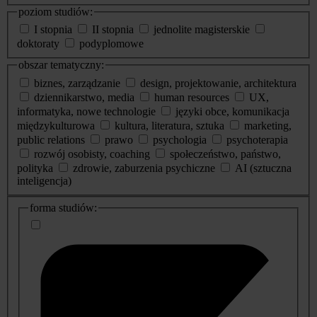
poziom studiów:
I stopnia
II stopnia
jednolite magisterskie
doktoraty
podyplomowe
obszar tematyczny:
biznes, zarządzanie
design, projektowanie, architektura
dziennikarstwo, media
human resources
UX,
informatyka, nowe technologie
języki obce, komunikacja
międzykulturowa
kultura, literatura, sztuka
marketing,
public relations
prawo
psychologia
psychoterapia
rozwój osobisty, coaching
społeczeństwo, państwo,
polityka
zdrowie, zaburzenia psychiczne
AI (sztuczna
inteligencja)
dodatkowe
forma studiów:
informacje
o
studiach