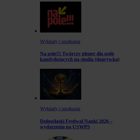
Wykłady i spotkania
Na pole!!! Twórczy plener dla osób
kandydujących na studia (dogrywka)
Wykłady i spotkania
Dolnośląski Festiwal Nauki 2026 –
wydarzenia na USWPS