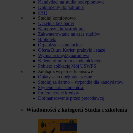
Kandydaci na studia podyplomowe
Dokumenty do pobrania
FAQ
Studiuj komfortowo
Uczelnia bez barier
Kampusy i infrastruktura
Zakwaterowanie na czas studiów
Biblioteki
Organizacje studenckie
Oferta Biura Karier: praktyki i staże
Wymiana międzynarodowa
Kalendarium roku akademickiego
Pobierz aplikację Mój USWPS
Zdobądź wsparcie finansowe
Opłaty – co obejmuje czesne
Studiuj za darmo – stypendia dla kandydatów
Stypendia dla studentów
Preferencyjne kredyty
Dofinansowanie przez pracodawcę
Wiadomości z kategorii
Studia i szkolenia