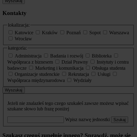
Wyszukaj
Kontakty
lokalizacja:
Katowice
Kraków
Poznań
Sopot
Warszawa
Wrocław
kategoria:
Administracja
Badania i rozwój
Biblioteka
Współpraca z biznesem
Dział Prawny
Instytuty i centra
badawcze
Marketing i komunikacja
Obsługa studenta
Organizacje studenckie
Rekrutacja
Usługi
Współpraca międzynarodowa
Wydziały
Wyszukaj
Jeżeli nie znalazłeś tego czego szukałeś zawsze możesz wpisać
szukane słowo lub frazę poniżej
Wpisz nazwę jednostki
Szukaj
Szukasz czegoś zupełnie innego? Sprawdź, może się