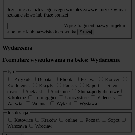
Jeżeli nie znalazłeś tego czego szukałeś zawsze możesz wpisać
szukane słowo lub frazę poniżej
Wpisz fragment nazwy projektu
albo imię i/lub nazwisko kierownika
Szukaj
Wydarzenia
Formularz wyszukiwania na belce: Wydarzenia
typ:
Artykuł
Debata
Ebook
Festiwal
Koncert
Konferencja
Książka
Podcast
Raport
Silent-
disco
Spektakl
Spotkanie
Studia-podyplomowe
Szkolenie
Turniej-gier
Uroczystość
Videocast
Warsztat
Webinar
Wykład
Wystawa
lokalizacja:
Katowice
Kraków
online
Poznań
Sopot
Warszawa
Wrocław