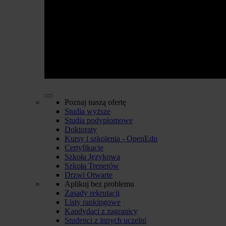
Poznaj naszą ofertę
Studia wyższe
Studia podyplomowe
Doktoraty
Kursy i szkolenia - OpenEdu
Certyfikacje
Szkoła Językowa
Szkoła Trenerów
Drzwi Otwarte
Aplikuj bez problemu
Zasady rekrutacji
Listy rankingowe
Kandydaci z zagranicy
Studenci z innych uczelni