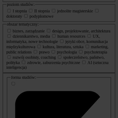
poziom studiów:
I stopnia
II stopnia
jednolite magisterskie
doktoraty
podyplomowe
obszar tematyczny:
biznes, zarządzanie
design, projektowanie, architektura
dziennikarstwo, media
human resources
UX,
informatyka, nowe technologie
języki obce, komunikacja
międzykulturowa
kultura, literatura, sztuka
marketing,
public relations
prawo
psychologia
psychoterapia
rozwój osobisty, coaching
społeczeństwo, państwo,
polityka
zdrowie, zaburzenia psychiczne
AI (sztuczna
inteligencja)
dodatkowe
forma studiów:
informacje
o
studiach