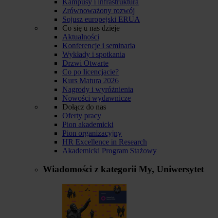
Kampusy i infrastruktura
Zrównoważony rozwój
Sojusz europejski ERUA
Co się u nas dzieje
Aktualności
Konferencje i seminaria
Wykłady i spotkania
Drzwi Otwarte
Co po licencjacie?
Kurs Matura 2026
Nagrody i wyróżnienia
Nowości wydawnicze
Dołącz do nas
Oferty pracy
Pion akademicki
Pion organizacyjny
HR Excellence in Research
Akademicki Program Stażowy
Wiadomości z kategorii
My, Uniwersytet