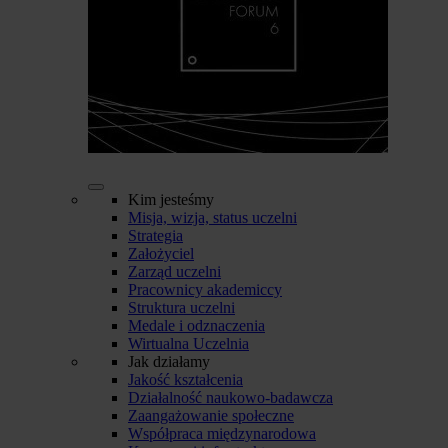
Kim jesteśmy
Misja, wizja, status uczelni
Strategia
Założyciel
Zarząd uczelni
Pracownicy akademiccy
Struktura uczelni
Medale i odznaczenia
Wirtualna Uczelnia
Jak działamy
Jakość kształcenia
Działalność naukowo-badawcza
Zaangażowanie społeczne
Współpraca międzynarodowa