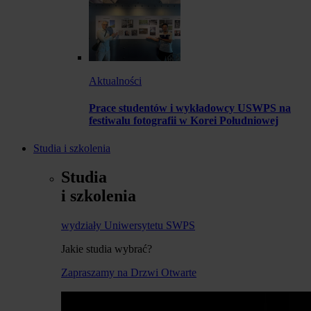
Aktualności
Prace studentów i wykładowcy USWPS na
festiwalu fotografii w Korei Południowej
Studia i szkolenia
Studia
i szkolenia
wydziały Uniwersytetu SWPS
Jakie studia wybrać?
Zapraszamy na Drzwi Otwarte