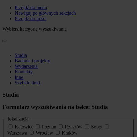
Przejdź do menu
Nawiguj po głównych sekcjach
Przejdź do treści
Wybierz kategorię wyszukiwania
Studia
Badania i projekty
Wydarzenia
Kontakty
Inne
Szybkie linki
Studia
Formularz wyszukiwania na belce: Studia
lokalizacja:
Katowice
Poznań
Rzeszów
Sopot
Warszawa
Wrocław
Kraków