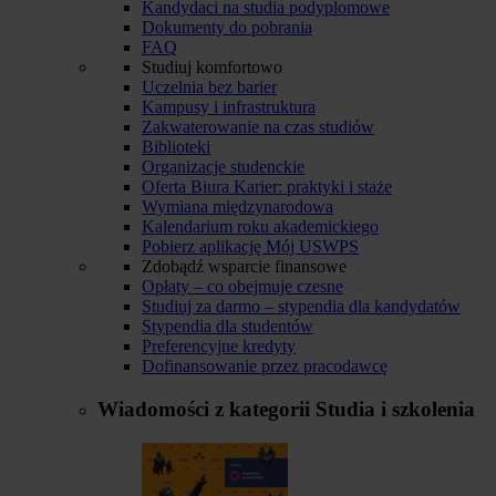
Kandydaci na studia podyplomowe
Dokumenty do pobrania
FAQ
Studiuj komfortowo
Uczelnia bez barier
Kampusy i infrastruktura
Zakwaterowanie na czas studiów
Biblioteki
Organizacje studenckie
Oferta Biura Karier: praktyki i staże
Wymiana międzynarodowa
Kalendarium roku akademickiego
Pobierz aplikację Mój USWPS
Zdobądź wsparcie finansowe
Opłaty – co obejmuje czesne
Studiuj za darmo – stypendia dla kandydatów
Stypendia dla studentów
Preferencyjne kredyty
Dofinansowanie przez pracodawcę
Wiadomości z kategorii
Studia i szkolenia