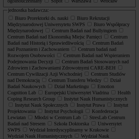
ogólnouczelniany
Sopot
Warszawa
Wrocław
jednostka badawcza:
Biuro Prorektorki ds. nauki
Biuro Rekrutacji
Międzynarodowej Uniwersytetu SWPS
Biuro Współpracy
Międzynarodowej
Centrum Badań nad Bullyingiem
Centrum Badań nad Ekonomiką Miejsc Pamięci
Centrum
Badań nad Historią i Sprawiedliwością
Centrum Badań
nad Poznaniem i Zachowaniem
Centrum badań nad
Rozwojem Osobowości
Centrum Badań nad Wspieraniem
Podejmowania Decyzji
Centrum Badań Stosowanych nad
Zdrowiem i Zachowaniami Zdrowotnymi CARE-BEH
Centrum Cywilizacji Azji Wschodniej
Centrum Studiów
nad Demokracją
Centrum Transferu Wiedzy
Dział
Badań Naukowych
Dział Marketingu
Emotion
Cognition Lab
Europejski Uniwersytet Viadrina
Health
Coping Research Group
Instytut Nauk Humanistycznych
Instytut Nauk Społecznych
Instytut Prawa
Instytut
Projektowania
Instytut Psychologii
Konfederacja
Lewiatan
Młodzi w Centrum Lab
StresLab Centrum
Badań nad Stresem
Szkoła Doktorska
Uniwersytet
SWPS
Wydział Interdyscyplinarny w Krakowie
Wydział Nauk Humanistycznych
Wydział Nauk