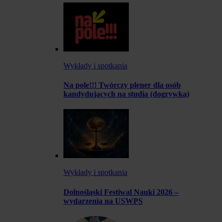
Wykłady i spotkania
Na pole!!! Twórczy plener dla osób
kandydujących na studia (dogrywka)
Wykłady i spotkania
Dolnośląski Festiwal Nauki 2026 –
wydarzenia na USWPS