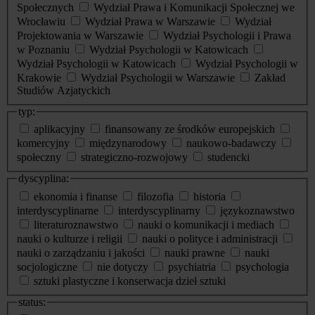
Społecznych
Wydział Prawa i Komunikacji Społecznej we
Wrocławiu
Wydział Prawa w Warszawie
Wydział
Projektowania w Warszawie
Wydział Psychologii i Prawa
w Poznaniu
Wydział Psychologii w Katowicach
Wydział Psychologii w Katowicach
Wydział Psychologii w
Krakowie
Wydział Psychologii w Warszawie
Zakład
Studiów Azjatyckich
typ:
aplikacyjny
finansowany ze środków europejskich
komercyjny
międzynarodowy
naukowo-badawczy
społeczny
strategiczno-rozwojowy
studencki
dyscyplina:
ekonomia i finanse
filozofia
historia
interdyscyplinarne
interdyscyplinarny
językoznawstwo
literaturoznawstwo
nauki o komunikacji i mediach
nauki o kulturze i religii
nauki o polityce i administracji
nauki o zarządzaniu i jakości
nauki prawne
nauki
socjologiczne
nie dotyczy
psychiatria
psychologia
sztuki plastyczne i konserwacja dzieł sztuki
status: