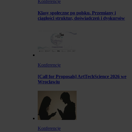
Konferencje
Klasy społeczne po polsku. Przemiany i
ciągłości struktur, doświadczeń i dyskursów
Konferencje
[Call for Proposals] ArtTechScience 2026 we
Wrocławiu
Konferencje